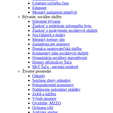
Centrum voľného času
Edupage
Mestský parlament mladých
Bývanie, sociálne služby
Nájomné bývanie
Žiadosť o pridelenie nájomného bytu
Žiadosť o poskytnutie sociálnych služieb
Nocľaháreň a útulky
Mestský terénny tím
Zariadenia pre seniorov
Domáca opatrovateľská služba
Komunitný plán sociálnych služieb
Organizácia sociálnej starostlivosti
Domov dôchodcov Šaľa
MeT Šaľa - mestská tepláreň
Životné prostredie
Odpady
Sezónne zbery odpadov
Polopodzemné kontajnery
Nahlásenie nelegálnej skládky
Zeleň a údržba
Výrub stromov
Ovzdušie, MZZO
Ochrana vôd
Artézske studne