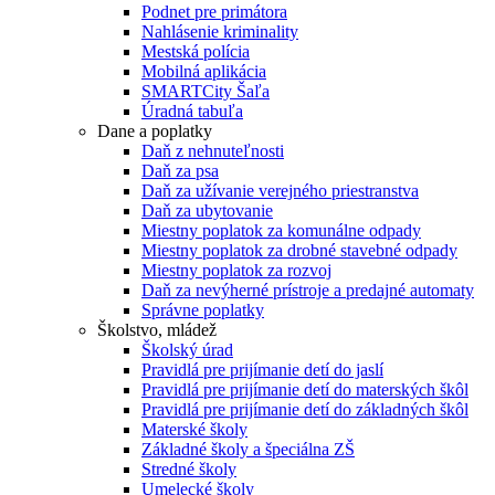
Podnet pre primátora
Nahlásenie kriminality
Mestská polícia
Mobilná aplikácia
SMARTCity Šaľa
Úradná tabuľa
Dane a poplatky
Daň z nehnuteľnosti
Daň za psa
Daň za užívanie verejného priestranstva
Daň za ubytovanie
Miestny poplatok za komunálne odpady
Miestny poplatok za drobné stavebné odpady
Miestny poplatok za rozvoj
Daň za nevýherné prístroje a predajné automaty
Správne poplatky
Školstvo, mládež
Školský úrad
Pravidlá pre prijímanie detí do jaslí
Pravidlá pre prijímanie detí do materských škôl
Pravidlá pre prijímanie detí do základných škôl
Materské školy
Základné školy a špeciálna ZŠ
Stredné školy
Umelecké školy