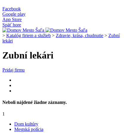
Facebook
Google play
App Store
Späť hore
>
Katalóg firiem a služieb
>
Zdravie, krása, chudnutie
>
Zubní
lekári
Zubní lekári
Pridaj firmu
Neboli nájdené žiadne záznamy.
1
Dom kultúry
Mestská polícia