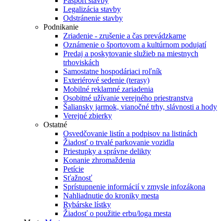
Pasport stavby
Legalizácia stavby
Odstránenie stavby
Podnikanie
Zriadenie - zrušenie a čas prevádzkarne
Oznámenie o športovom a kultúrnom podujatí
Predaj a poskytovanie služieb na miestnych
trhoviskách
Samostatne hospodáriaci roľník
Exteriérové sedenie (terasy)
Mobilné reklamné zariadenia
Osobitné užívanie verejného priestranstva
Šaliansky jarmok, vianočné trhy, slávnosti a hody
Verejné zbierky
Ostatné
Osvedčovanie listín a podpisov na listinách
Žiadosť o trvalé parkovanie vozidla
Priestupky a správne delikty
Konanie zhromaždenia
Petície
Sťažnosť
Sprístupnenie informácií v zmysle infozákona
Nahliadnutie do kroniky mesta
Rybárske lístky
Žiadosť o použitie erbu/loga mesta