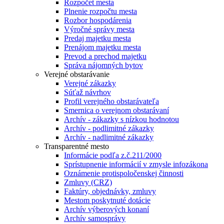
Rozpočet mesta
Plnenie rozpočtu mesta
Rozbor hospodárenia
Výročné správy mesta
Predaj majetku mesta
Prenájom majetku mesta
Prevod a prechod majetku
Správa nájomných bytov
Verejné obstarávanie
Verejné zákazky
Súťaž návrhov
Profil verejného obstarávateľa
Smernica o verejnom obstarávaní
Archív - zákazky s nízkou hodnotou
Archív - podlimitné zákazky
Archív - nadlimitné zákazky
Transparentné mesto
Informácie podľa z.č.211/2000
Sprístupnenie informácií v zmysle infozákona
Oznámenie protispoločenskej činnosti
Zmluvy (CRZ)
Faktúry, objednávky, zmluvy
Mestom poskytnuté dotácie
Archív výberových konaní
Archív samosprávy