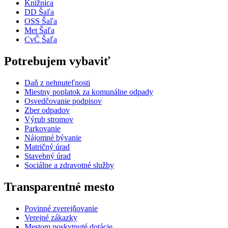
Knižnica
DD Šaľa
OSS Šaľa
Met Šaľa
CvČ Šaľa
Potrebujem vybaviť
Daň z nehnuteľnosti
Miestny poplatok za komunálne odpady
Osvedčovanie podpisov
Zber odpadov
Výrub stromov
Parkovanie
Nájomné bývanie
Matričný úrad
Stavebný úrad
Sociálne a zdravotné služby
Transparentné mesto
Povinné zverejňovanie
Verejné zákazky
Mestom poskytnuté dotácie