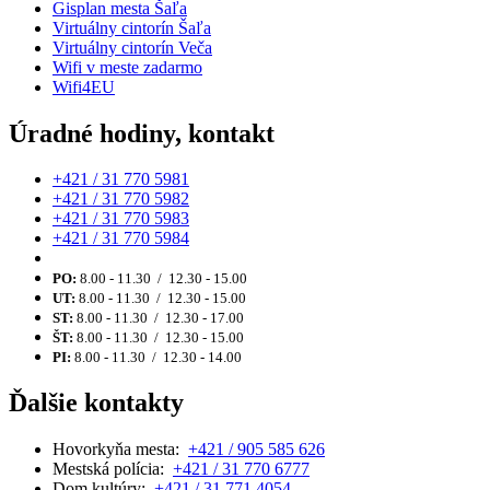
Gisplan mesta Šaľa
Virtuálny cintorín Šaľa
Virtuálny cintorín Veča
Wifi v meste zadarmo
Wifi4EU
Úradné hodiny, kontakt
+421 / 31 770 5981
+421 / 31 770 5982
+421 / 31 770 5983
+421 / 31 770 5984
PO:
8.00 - 11.30 / 12.30 - 15.00
UT:
8.00 - 11.30 / 12.30 - 15.00
ST:
8.00 - 11.30 / 12.30 - 17.00
ŠT:
8.00 - 11.30 / 12.30 - 15.00
PI:
8.00 - 11.30 / 12.30 - 14.00
Ďalšie kontakty
Hovorkyňa mesta:
+421 / 905 585 626
Mestská polícia:
+421 / 31 770 6777
Dom kultúry:
+421 / 31 771 4054