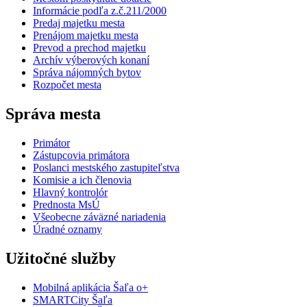
Informácie podľa z.č.211/2000
Predaj majetku mesta
Prenájom majetku mesta
Prevod a prechod majetku
Archív výberových konaní
Správa nájomných bytov
Rozpočet mesta
Správa mesta
Primátor
Zástupcovia primátora
Poslanci mestského zastupiteľstva
Komisie a ich členovia
Hlavný kontrolór
Prednosta MsÚ
Všeobecne záväzné nariadenia
Úradné oznamy
Užitočné služby
Mobilná aplikácia Šaľa o+
SMARTCity Šaľa