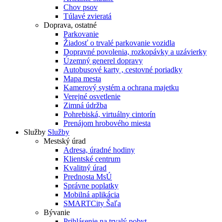
Chov psov
Túlavé zvieratá
Doprava, ostatné
Parkovanie
Žiadosť o trvalé parkovanie vozidla
Dopravné povolenia, rozkopávky a uzávierky
Územný generel dopravy
Autobusové karty , cestovné poriadky
Mapa mesta
Kamerový systém a ochrana majetku
Verejné osvetlenie
Zimná údržba
Pohrebiská, virtuálny cintorín
Prenájom hrobového miesta
Služby
Služby
Mestský úrad
Adresa, úradné hodiny
Klientské centrum
Kvalitný úrad
Prednosta MsÚ
Správne poplatky
Mobilná aplikácia
SMARTCity Šaľa
Bývanie
Prihlásenie na trvalý pobyt