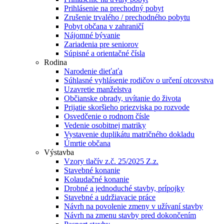
Prihlásenie na prechodný pobyt
Zrušenie trvalého / prechodného pobytu
Pobyt občana v zahraničí
Nájomné bývanie
Zariadenia pre seniorov
Súpisné a orientačné čísla
Rodina
Narodenie dieťaťa
Súhlasné vyhlásenie rodičov o určení otcovstva
Uzavretie manželstva
Občianske obrady, uvítanie do života
Prijatie skoršieho priezviska po rozvode
Osvedčenie o rodnom čísle
Vedenie osobitnej matriky
Vystavenie duplikátu matričného dokladu
Úmrtie občana
Výstavba
Vzory tlačív z.č. 25/2025 Z.z.
Stavebné konanie
Kolaudačné konanie
Drobné a jednoduché stavby, prípojky
Stavebné a udržiavacie práce
Návrh na povolenie zmeny v užívaní stavby
Návrh na zmenu stavby pred dokončením