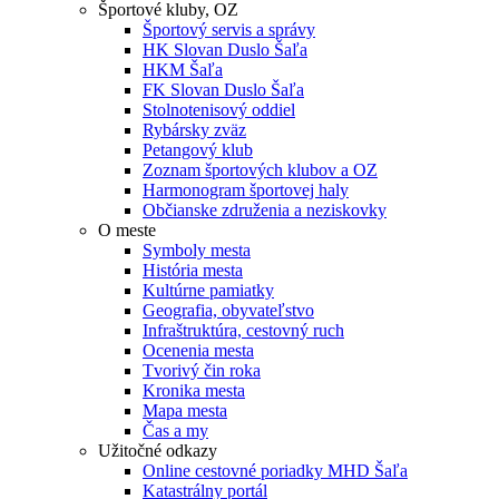
Športové kluby, OZ
Športový servis a správy
HK Slovan Duslo Šaľa
HKM Šaľa
FK Slovan Duslo Šaľa
Stolnotenisový oddiel
Rybársky zväz
Petangový klub
Zoznam športových klubov a OZ
Harmonogram športovej haly
Občianske združenia a neziskovky
O meste
Symboly mesta
História mesta
Kultúrne pamiatky
Geografia, obyvateľstvo
Infraštruktúra, cestovný ruch
Ocenenia mesta
Tvorivý čin roka
Kronika mesta
Mapa mesta
Čas a my
Užitočné odkazy
Online cestovné poriadky MHD Šaľa
Katastrálny portál