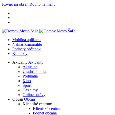
Rovno na obsah
Rovno na menu
Mobilná aplikácia
Nahlás kriminalitu
Podnety občanov
Kontakty
Aktuality
Aktuality
Aktuálne
Úradná tabuľa
Podujatia
Kino
Šport
Čas a my
Online správy
Občan
Občan
Klientské centrum
Klientské centrum
Podnet občana