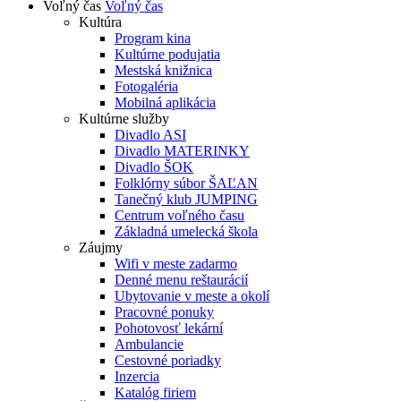
Voľný čas
Voľný čas
Kultúra
Program kina
Kultúrne podujatia
Mestská knižnica
Fotogaléria
Mobilná aplikácia
Kultúrne služby
Divadlo ASI
Divadlo MATERINKY
Divadlo ŠOK
Folklórny súbor ŠAĽAN
Tanečný klub JUMPING
Centrum voľného času
Základná umelecká škola
Záujmy
Wifi v meste zadarmo
Denné menu reštaurácií
Ubytovanie v meste a okolí
Pracovné ponuky
Pohotovosť lekární
Ambulancie
Cestovné poriadky
Inzercia
Katalóg firiem