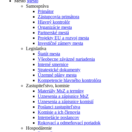
Mesto
Mesto
Samospráva
Primátor
Zástupcovia primátora
Hlavný kontrolór
Organizácie mesta
Partnerské mestá
Projekty EU a rozvoj mesta
Investičné zámery mesta
Legislatíva
Štatút mesta
Všeobecne záväzné nariadenia
Interné smernice
Strategické dokumenty
Územné plány mesta
Kompetencie hlavného kontrolóra
Zastupiteľstvo, komisie
Materiály MsZ a termíny
Uznesenia a zápisnice MsZ
Uznesenia a zápisnice komisií
Poslanci zastupiteľstva
Komisie a ich členovia
Interpelácie poslancov
Rokovací a odmeňovací poriadok
Hospodárenie