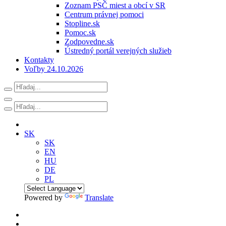
Zoznam PSČ miest a obcí v SR
Centrum právnej pomoci
Stopline.sk
Pomoc.sk
Zodpovedne.sk
Ústredný portál verejných služieb
Kontakty
Voľby 24.10.2026
SK
SK
EN
HU
DE
PL
Powered by
Translate