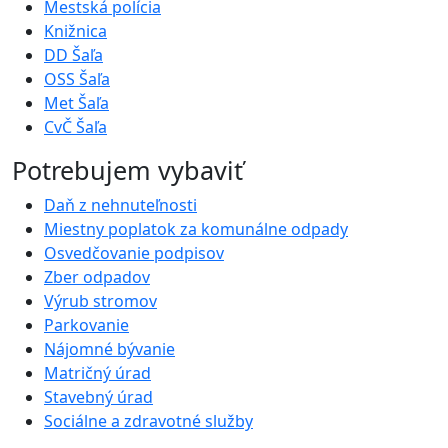
Mestská polícia
Knižnica
DD Šaľa
OSS Šaľa
Met Šaľa
CvČ Šaľa
Potrebujem vybaviť
Daň z nehnuteľnosti
Miestny poplatok za komunálne odpady
Osvedčovanie podpisov
Zber odpadov
Výrub stromov
Parkovanie
Nájomné bývanie
Matričný úrad
Stavebný úrad
Sociálne a zdravotné služby