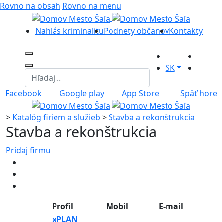
Rovno na obsah
Rovno na menu
Nahlás kriminalitu
Podnety občanov
Kontakty
SK
Facebook
Google play
App Store
Späť hore
>
Katalóg firiem a služieb
>
Stavba a rekonštrukcia
Stavba a rekonštrukcia
Pridaj firmu
Profil
Mobil
E-mail
xPLAN