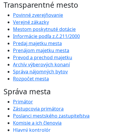
Transparentné mesto
Povinné zverejňovanie
Verejné zákazky
Mestom poskytnuté dotácie
Informácie podľa z.č.211/2000
Predaj majetku mesta
Prenájom majetku mesta
Prevod a prechod majetku
Archív výberových konaní
Správa nájomných bytov
Rozpočet mesta
Správa mesta
Primátor
Zástupcovia primátora
Poslanci mestského zastupiteľstva
Komisie a ich členovia
Hlavný kontrolór