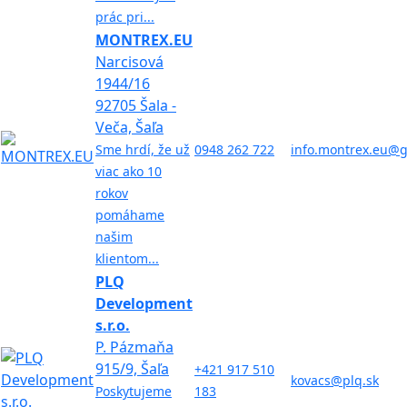
prác pri...
MONTREX.EU
Narcisová
1944/16
92705 Šala -
Veča, Šaľa
Sme hrdí, že už
0948 262 722
info.montrex.eu@
viac ako 10
rokov
pomáhame
našim
klientom...
PLQ
Development
s.r.o.
P. Pázmaňa
915/9, Šaľa
+421 917 510
kovacs@plq.sk
Poskytujeme
183