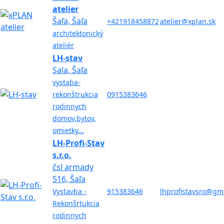
atelier
Šaľa, Šaľa
+421918458872
atelier@xplan.sk
architektonický
ateliér
LH-stav
Sala, Šaľa
vystaba-
rekonštrukcia
0915383646
rodinnych
domov,bytov,
omietky...
LH-Profi-Stav
s.r.o.
čsl armady
516, Šaľa
Vystavba -
915383646
lhprofistavsro@gm
Rekonšrtukcia
rodinnych