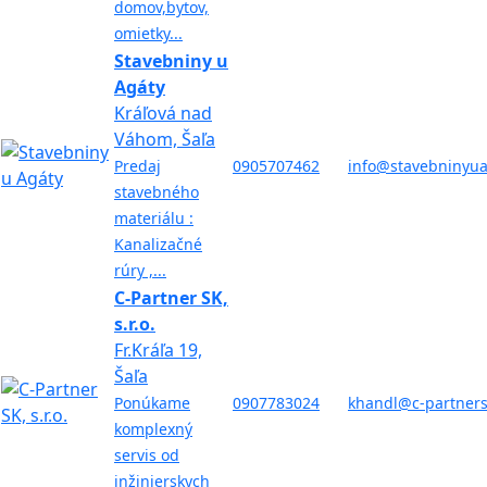
domov,bytov,
omietky...
Stavebniny u
Agáty
Kráľová nad
Váhom, Šaľa
Predaj
0905707462
info@stavebninyua
stavebného
materiálu :
Kanalizačné
rúry ,...
C-Partner SK,
s.r.o.
Fr.Kráľa 19,
Šaľa
Ponúkame
0907783024
khandl@c-partner
komplexný
servis od
inžinierskych