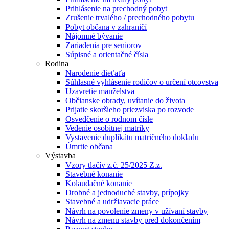
Prihlásenie na prechodný pobyt
Zrušenie trvalého / prechodného pobytu
Pobyt občana v zahraničí
Nájomné bývanie
Zariadenia pre seniorov
Súpisné a orientačné čísla
Rodina
Narodenie dieťaťa
Súhlasné vyhlásenie rodičov o určení otcovstva
Uzavretie manželstva
Občianske obrady, uvítanie do života
Prijatie skoršieho priezviska po rozvode
Osvedčenie o rodnom čísle
Vedenie osobitnej matriky
Vystavenie duplikátu matričného dokladu
Úmrtie občana
Výstavba
Vzory tlačív z.č. 25/2025 Z.z.
Stavebné konanie
Kolaudačné konanie
Drobné a jednoduché stavby, prípojky
Stavebné a udržiavacie práce
Návrh na povolenie zmeny v užívaní stavby
Návrh na zmenu stavby pred dokončením