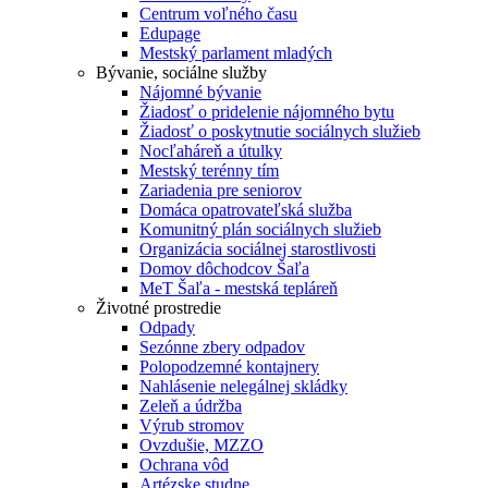
Centrum voľného času
Edupage
Mestský parlament mladých
Bývanie, sociálne služby
Nájomné bývanie
Žiadosť o pridelenie nájomného bytu
Žiadosť o poskytnutie sociálnych služieb
Nocľaháreň a útulky
Mestský terénny tím
Zariadenia pre seniorov
Domáca opatrovateľská služba
Komunitný plán sociálnych služieb
Organizácia sociálnej starostlivosti
Domov dôchodcov Šaľa
MeT Šaľa - mestská tepláreň
Životné prostredie
Odpady
Sezónne zbery odpadov
Polopodzemné kontajnery
Nahlásenie nelegálnej skládky
Zeleň a údržba
Výrub stromov
Ovzdušie, MZZO
Ochrana vôd
Artézske studne