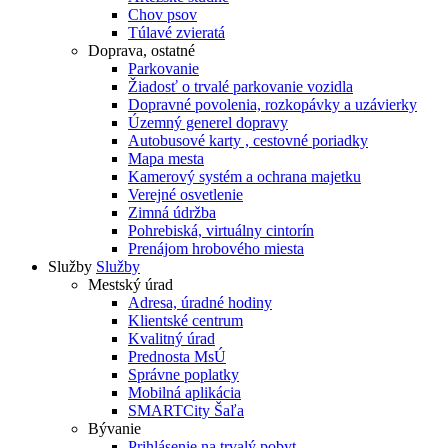
Chov psov
Túlavé zvieratá
Doprava, ostatné
Parkovanie
Žiadosť o trvalé parkovanie vozidla
Dopravné povolenia, rozkopávky a uzávierky
Územný generel dopravy
Autobusové karty , cestovné poriadky
Mapa mesta
Kamerový systém a ochrana majetku
Verejné osvetlenie
Zimná údržba
Pohrebiská, virtuálny cintorín
Prenájom hrobového miesta
Služby
Služby
Mestský úrad
Adresa, úradné hodiny
Klientské centrum
Kvalitný úrad
Prednosta MsÚ
Správne poplatky
Mobilná aplikácia
SMARTCity Šaľa
Bývanie
Prihlásenie na trvalý pobyt