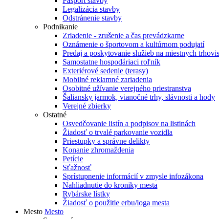
Pasport stavby
Legalizácia stavby
Odstránenie stavby
Podnikanie
Zriadenie - zrušenie a čas prevádzkarne
Oznámenie o športovom a kultúrnom podujatí
Predaj a poskytovanie služieb na miestnych trhovi
Samostatne hospodáriaci roľník
Exteriérové sedenie (terasy)
Mobilné reklamné zariadenia
Osobitné užívanie verejného priestranstva
Šaliansky jarmok, vianočné trhy, slávnosti a hody
Verejné zbierky
Ostatné
Osvedčovanie listín a podpisov na listinách
Žiadosť o trvalé parkovanie vozidla
Priestupky a správne delikty
Konanie zhromaždenia
Petície
Sťažnosť
Sprístupnenie informácií v zmysle infozákona
Nahliadnutie do kroniky mesta
Rybárske lístky
Žiadosť o použitie erbu/loga mesta
Mesto
Mesto