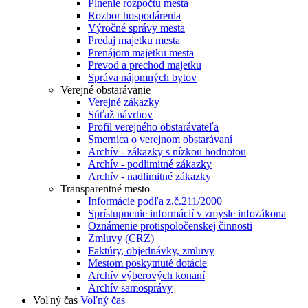
Plnenie rozpočtu mesta
Rozbor hospodárenia
Výročné správy mesta
Predaj majetku mesta
Prenájom majetku mesta
Prevod a prechod majetku
Správa nájomných bytov
Verejné obstarávanie
Verejné zákazky
Súťaž návrhov
Profil verejného obstarávateľa
Smernica o verejnom obstarávaní
Archív - zákazky s nízkou hodnotou
Archív - podlimitné zákazky
Archív - nadlimitné zákazky
Transparentné mesto
Informácie podľa z.č.211/2000
Sprístupnenie informácií v zmysle infozákona
Oznámenie protispoločenskej činnosti
Zmluvy (CRZ)
Faktúry, objednávky, zmluvy
Mestom poskytnuté dotácie
Archív výberových konaní
Archív samosprávy
Voľný čas
Voľný čas