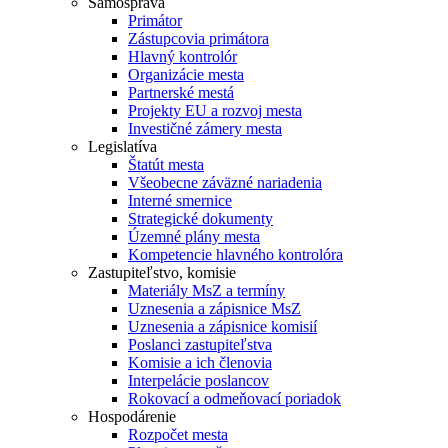
Samospráva
Primátor
Zástupcovia primátora
Hlavný kontrolór
Organizácie mesta
Partnerské mestá
Projekty EU a rozvoj mesta
Investičné zámery mesta
Legislatíva
Štatút mesta
Všeobecne záväzné nariadenia
Interné smernice
Strategické dokumenty
Územné plány mesta
Kompetencie hlavného kontrolóra
Zastupiteľstvo, komisie
Materiály MsZ a termíny
Uznesenia a zápisnice MsZ
Uznesenia a zápisnice komisií
Poslanci zastupiteľstva
Komisie a ich členovia
Interpelácie poslancov
Rokovací a odmeňovací poriadok
Hospodárenie
Rozpočet mesta