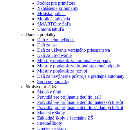
Podnet pre primátora
Nahlásenie kriminality
Mestská polícia
Mobilná aplikácia
SMARTCity Šaľa
Úradná tabuľa
Dane a poplatky
Daň z nehnuteľnosti
Daň za psa
Daň za užívanie verejného priestranstva
Daň za ubytovanie
Miestny poplatok za komunálne odpady
Miestny poplatok za drobné stavebné odpady
Miestny poplatok za rozvoj
Daň za nevýherné prístroje a predajné automaty
Správne poplatky
Školstvo, mládež
Školský úrad
Pravidlá pre prijímanie detí do jaslí
Pravidlá pre prijímanie detí do materských škôl
Pravidlá pre prijímanie detí do základných škôl
Materské školy
Základné školy a špeciálna ZŠ
Stredné školy
Umelecké školy