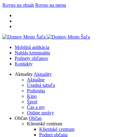
Rovno na obsah
Rovno na menu
Mobilná aplikácia
Nahlás kriminalitu
Podnety občanov
Kontakty
Aktuality
Aktuality
Aktuálne
Úradná tabuľa
Podujatia
Kino
Šport
Čas a my
Online správy
Občan
Občan
Klientské centrum
Klientské centrum
Podnet občana