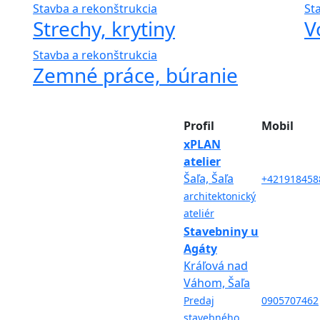
Stavba a rekonštrukcia
St
Strechy, krytiny
V
Stavba a rekonštrukcia
Zemné práce, búranie
Profil
Mobil
xPLAN
atelier
Šaľa, Šaľa
+421918458
architektonický
ateliér
Stavebniny u
Agáty
Kráľová nad
Váhom, Šaľa
Predaj
0905707462
stavebného