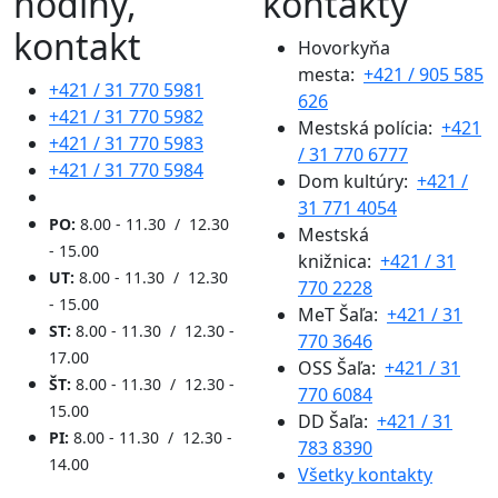
hodiny,
kontakty
kontakt
Hovorkyňa
mesta:
+421 / 905 585
+421 / 31 770 5981
626
+421 / 31 770 5982
Mestská polícia:
+421
+421 / 31 770 5983
/ 31 770 6777
+421 / 31 770 5984
Dom kultúry:
+421 /
31 771 4054
PO:
8.00 - 11.30 / 12.30
Mestská
- 15.00
knižnica:
+421 / 31
UT:
8.00 - 11.30 / 12.30
770 2228
- 15.00
MeT Šaľa:
+421 / 31
ST:
8.00 - 11.30 / 12.30 -
770 3646
17.00
OSS Šaľa:
+421 / 31
ŠT:
8.00 - 11.30 / 12.30 -
770 6084
15.00
DD Šaľa:
+421 / 31
PI:
8.00 - 11.30 / 12.30 -
783 8390
14.00
Všetky kontakty