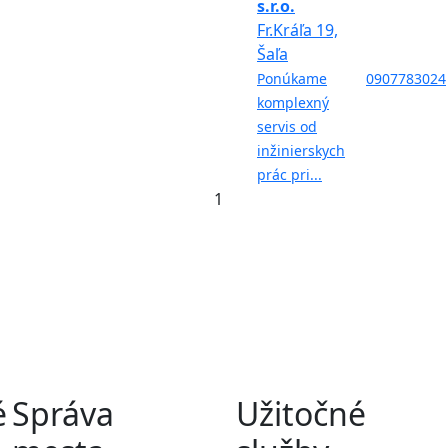
s.r.o.
Fr.Kráľa 19,
Šaľa
Ponúkame
0907783024
komplexný
servis od
inžinierskych
prác pri...
1
é
Správa
Užitočné