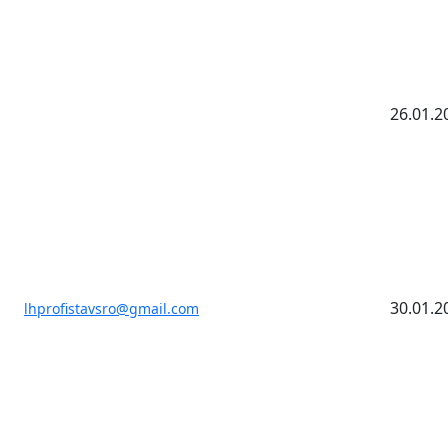
26.01.2
30.01.2
lhprofistavsro@gmail.com