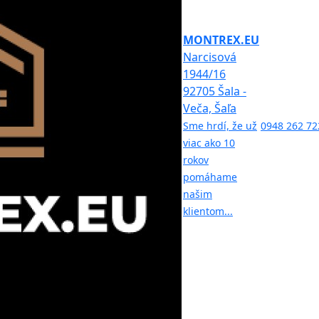
MONTREX.EU
Narcisová
1944/16
92705 Šala -
Veča, Šaľa
Sme hrdí, že už
0948 262 72
viac ako 10
rokov
pomáhame
našim
klientom...