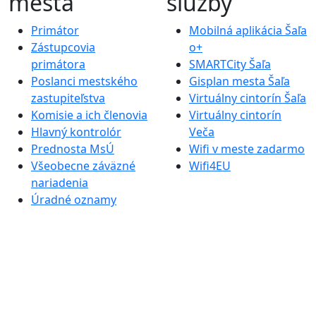
mesta
služby
Primátor
Mobilná aplikácia Šaľa
Zástupcovia
o+
primátora
SMARTCity Šaľa
Poslanci mestského
Gisplan mesta Šaľa
zastupiteľstva
Virtuálny cintorín Šaľa
Komisie a ich členovia
Virtuálny cintorín
Hlavný kontrolór
Veča
Prednosta MsÚ
Wifi v meste zadarmo
Všeobecne záväzné
Wifi4EU
nariadenia
Úradné oznamy