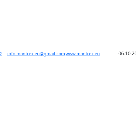
06.10.2
2
info.montrex.eu@gmail.com
www.montrex.eu