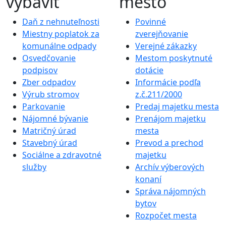
vybaviť
mesto
Daň z nehnuteľnosti
Povinné
Miestny poplatok za
zverejňovanie
komunálne odpady
Verejné zákazky
Osvedčovanie
Mestom poskytnuté
podpisov
dotácie
Zber odpadov
Informácie podľa
Výrub stromov
z.č.211/2000
Parkovanie
Predaj majetku mesta
Nájomné bývanie
Prenájom majetku
Matričný úrad
mesta
Stavebný úrad
Prevod a prechod
Sociálne a zdravotné
majetku
služby
Archív výberových
konaní
Správa nájomných
bytov
Rozpočet mesta