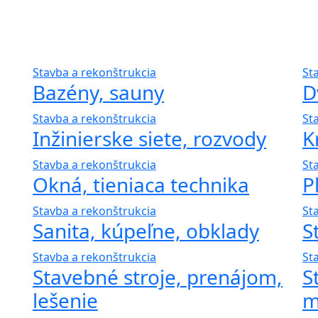
Stavba a rekonštrukcia
St
Bazény, sauny
D
Stavba a rekonštrukcia
St
Inžinierske siete, rozvody
K
Stavba a rekonštrukcia
St
Okná, tieniaca technika
P
Stavba a rekonštrukcia
St
Sanita, kúpeľne, obklady
S
Stavba a rekonštrukcia
St
Stavebné stroje, prenájom,
S
lešenie
m