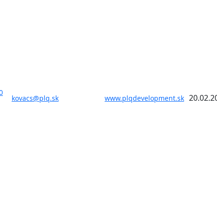
0
20.02.2
kovacs@plq.sk
www.plqdevelopment.sk