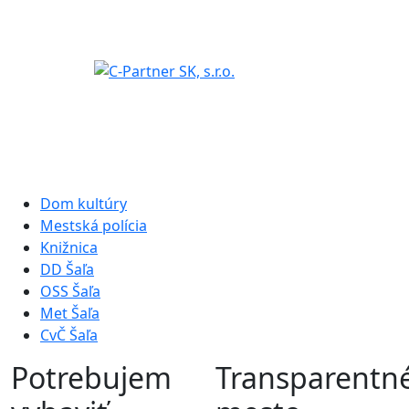
Dom kultúry
Mestská polícia
Knižnica
DD Šaľa
OSS Šaľa
Met Šaľa
CvČ Šaľa
Potrebujem
Transparentn