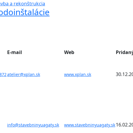
avba a rekonštrukcia
odoinštalácie
E-mail
Web
Pridan
30.12.2
872
atelier@xplan.sk
www.xplan.sk
16.02.2
info@stavebninyuagaty.sk
www.stavebninyuagaty.sk