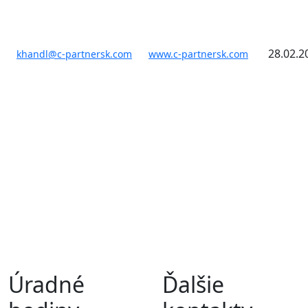
28.02.2
khandl@c-partnersk.com
www.c-partnersk.com
Úradné
Ďalšie