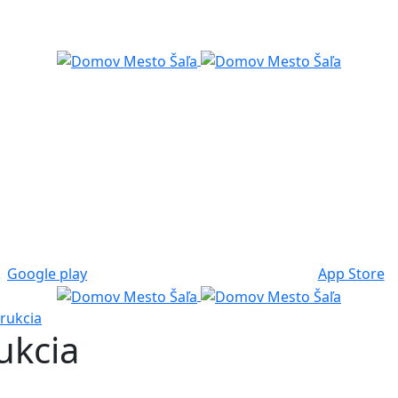
Google play
App Store
rukcia
ukcia