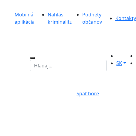
Mobilná
Nahlás
Podnety
Kontakty
aplikácia
kriminalitu
občanov
SK
Späť hore