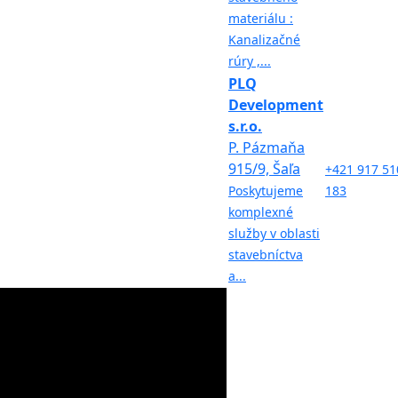
materiálu :
Kanalizačné
rúry ,...
PLQ
Development
s.r.o.
P. Pázmaňa
915/9, Šaľa
+421 917 51
Poskytujeme
183
komplexné
služby v oblasti
stavebníctva
a...