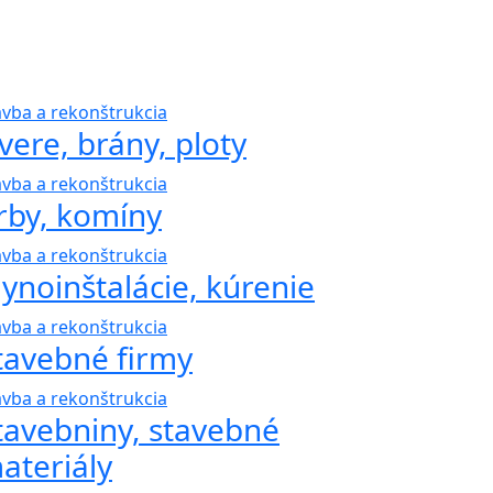
avba a rekonštrukcia
vere, brány, ploty
avba a rekonštrukcia
rby, komíny
avba a rekonštrukcia
lynoinštalácie, kúrenie
avba a rekonštrukcia
tavebné firmy
avba a rekonštrukcia
tavebniny, stavebné
ateriály