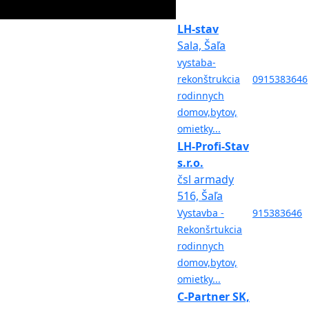
LH-stav
Sala, Šaľa
vystaba-
rekonštrukcia
0915383646
rodinnych
domov,bytov,
omietky...
LH-Profi-Stav
s.r.o.
čsl armady
516, Šaľa
Vystavba -
915383646
Rekonšrtukcia
rodinnych
domov,bytov,
omietky...
C-Partner SK,