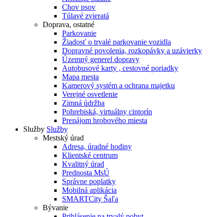
Chov psov
Túlavé zvieratá
Doprava, ostatné
Parkovanie
Žiadosť o trvalé parkovanie vozidla
Dopravné povolenia, rozkopávky a uzávierky
Územný generel dopravy
Autobusové karty , cestovné poriadky
Mapa mesta
Kamerový systém a ochrana majetku
Verejné osvetlenie
Zimná údržba
Pohrebiská, virtuálny cintorín
Prenájom hrobového miesta
Služby
Služby
Mestský úrad
Adresa, úradné hodiny
Klientské centrum
Kvalitný úrad
Prednosta MsÚ
Správne poplatky
Mobilná aplikácia
SMARTCity Šaľa
Bývanie
Prihlásenie na trvalý pobyt