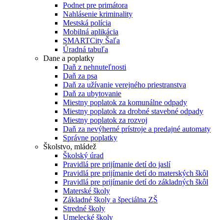
Podnet pre primátora
Nahlásenie kriminality
Mestská polícia
Mobilná aplikácia
SMARTCity Šaľa
Úradná tabuľa
Dane a poplatky
Daň z nehnuteľnosti
Daň za psa
Daň za užívanie verejného priestranstva
Daň za ubytovanie
Miestny poplatok za komunálne odpady
Miestny poplatok za drobné stavebné odpady
Miestny poplatok za rozvoj
Daň za nevýherné prístroje a predajné automaty
Správne poplatky
Školstvo, mládež
Školský úrad
Pravidlá pre prijímanie detí do jaslí
Pravidlá pre prijímanie detí do materských škôl
Pravidlá pre prijímanie detí do základných škôl
Materské školy
Základné školy a špeciálna ZŠ
Stredné školy
Umelecké školy