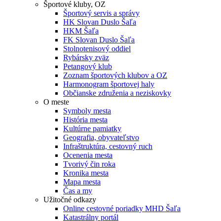
Športové kluby, OZ
Športový servis a správy
HK Slovan Duslo Šaľa
HKM Šaľa
FK Slovan Duslo Šaľa
Stolnotenisový oddiel
Rybársky zväz
Petangový klub
Zoznam športových klubov a OZ
Harmonogram športovej haly
Občianske združenia a neziskovky
O meste
Symboly mesta
História mesta
Kultúrne pamiatky
Geografia, obyvateľstvo
Infraštruktúra, cestovný ruch
Ocenenia mesta
Tvorivý čin roka
Kronika mesta
Mapa mesta
Čas a my
Užitočné odkazy
Online cestovné poriadky MHD Šaľa
Katastrálny portál