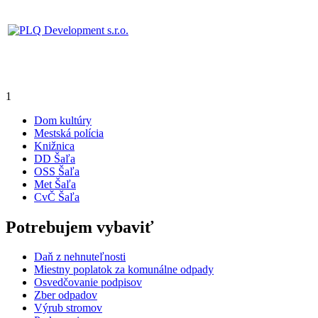
1
Dom kultúry
Mestská polícia
Knižnica
DD Šaľa
OSS Šaľa
Met Šaľa
CvČ Šaľa
Potrebujem vybaviť
Daň z nehnuteľnosti
Miestny poplatok za komunálne odpady
Osvedčovanie podpisov
Zber odpadov
Výrub stromov