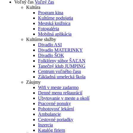
Voľný čas
Voľný čas
Kultúra
Program kina
Kultúrne podujatia
Mestská knižnica
Fotogaléria
Mobilná aplikácia
Kultúrne služby
Divadlo ASI
Divadlo MATERINKY
Divadlo ŠOK
Folklórny súbor ŠAĽAN
Tanečný klub JUMPING
Centrum voľného času
Základná umelecká škola
Záujmy
Wifi v meste zadarmo
Denné menu reštaurácií
Ubytovanie v meste a okolí
Pracovné ponuky
Pohotovosť lekární
Ambulancie
Cestovné poriadky
Inzercia
Katalóg firiem