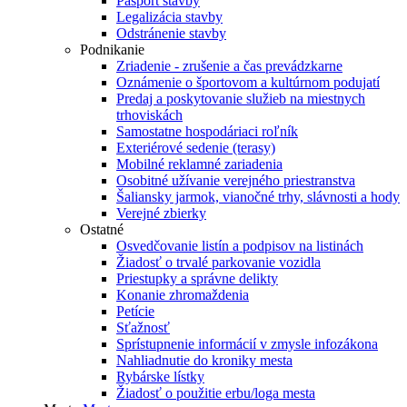
Pasport stavby
Legalizácia stavby
Odstránenie stavby
Podnikanie
Zriadenie - zrušenie a čas prevádzkarne
Oznámenie o športovom a kultúrnom podujatí
Predaj a poskytovanie služieb na miestnych
trhoviskách
Samostatne hospodáriaci roľník
Exteriérové sedenie (terasy)
Mobilné reklamné zariadenia
Osobitné užívanie verejného priestranstva
Šaliansky jarmok, vianočné trhy, slávnosti a hody
Verejné zbierky
Ostatné
Osvedčovanie listín a podpisov na listinách
Žiadosť o trvalé parkovanie vozidla
Priestupky a správne delikty
Konanie zhromaždenia
Petície
Sťažnosť
Sprístupnenie informácií v zmysle infozákona
Nahliadnutie do kroniky mesta
Rybárske lístky
Žiadosť o použitie erbu/loga mesta