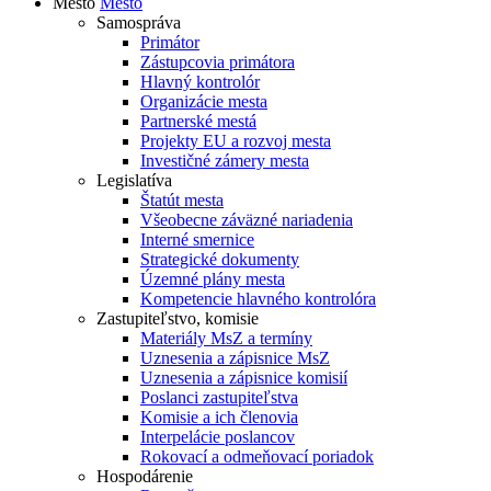
Mesto
Mesto
Samospráva
Primátor
Zástupcovia primátora
Hlavný kontrolór
Organizácie mesta
Partnerské mestá
Projekty EU a rozvoj mesta
Investičné zámery mesta
Legislatíva
Štatút mesta
Všeobecne záväzné nariadenia
Interné smernice
Strategické dokumenty
Územné plány mesta
Kompetencie hlavného kontrolóra
Zastupiteľstvo, komisie
Materiály MsZ a termíny
Uznesenia a zápisnice MsZ
Uznesenia a zápisnice komisií
Poslanci zastupiteľstva
Komisie a ich členovia
Interpelácie poslancov
Rokovací a odmeňovací poriadok
Hospodárenie