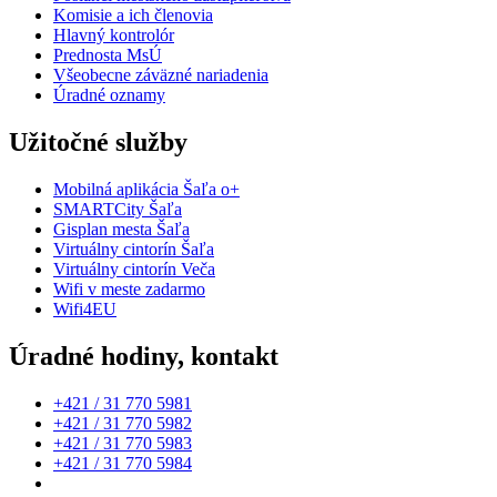
Komisie a ich členovia
Hlavný kontrolór
Prednosta MsÚ
Všeobecne záväzné nariadenia
Úradné oznamy
Užitočné služby
Mobilná aplikácia Šaľa o+
SMARTCity Šaľa
Gisplan mesta Šaľa
Virtuálny cintorín Šaľa
Virtuálny cintorín Veča
Wifi v meste zadarmo
Wifi4EU
Úradné hodiny, kontakt
+421 / 31 770 5981
+421 / 31 770 5982
+421 / 31 770 5983
+421 / 31 770 5984