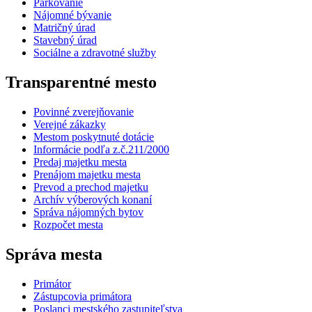
Parkovanie
Nájomné bývanie
Matričný úrad
Stavebný úrad
Sociálne a zdravotné služby
Transparentné mesto
Povinné zverejňovanie
Verejné zákazky
Mestom poskytnuté dotácie
Informácie podľa z.č.211/2000
Predaj majetku mesta
Prenájom majetku mesta
Prevod a prechod majetku
Archív výberových konaní
Správa nájomných bytov
Rozpočet mesta
Správa mesta
Primátor
Zástupcovia primátora
Poslanci mestského zastupiteľstva