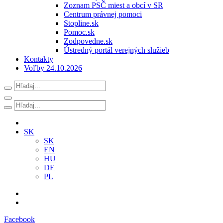
Zoznam PSČ miest a obcí v SR
Centrum právnej pomoci
Stopline.sk
Pomoc.sk
Zodpovedne.sk
Ústredný portál verejných služieb
Kontakty
Voľby 24.10.2026
SK
SK
EN
HU
DE
PL
Facebook