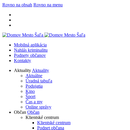
Rovno na obsah
Rovno na menu
Mobilná aplikácia
Nahlás kriminalitu
Podnety občanov
Kontakty
Aktuality
Aktuality
Aktuálne
Úradná tabuľa
Podujatia
Kino
Šport
Čas a my
Online správy
Občan
Občan
Klientské centrum
Klientské centrum
Podnet občana