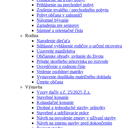
Prihlásenie na prechodný pobyt
Zrušenie trvalého / prechodného pobytu
Pobyt občana v zahraničí
Nájomné bývanie
Zariadenia pre seniorov
Súpisné a orientačné čísla
Rodina
Narodenie dieťaťa
Súhlasné vyhlásenie rodičov o určení otcovstva
Uzavretie manželstva
Občianske obrady, uvítanie do života
Prijatie skoršieho priezviska po rozvode
Osvedčenie o rodnom čísle
Vedenie osobitnej matriky
Vystavenie duplikátu matričného dokladu
Úmrtie občana
Výstavba
Vzory tlačív z.č. 25/2025 Z.z.
Stavebné konanie
Kolaudačné konanie
Drobné a jednoduché stavby, prípojky
Stavebné a udržiavacie práce
Návrh na povolenie zmeny v užívaní stavby
Návrh na zmenu stavby pred dokončením