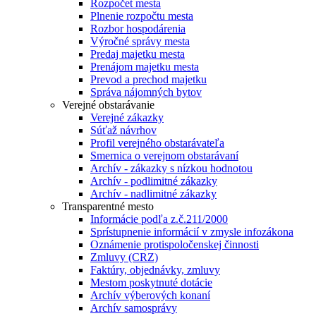
Rozpočet mesta
Plnenie rozpočtu mesta
Rozbor hospodárenia
Výročné správy mesta
Predaj majetku mesta
Prenájom majetku mesta
Prevod a prechod majetku
Správa nájomných bytov
Verejné obstarávanie
Verejné zákazky
Súťaž návrhov
Profil verejného obstarávateľa
Smernica o verejnom obstarávaní
Archív - zákazky s nízkou hodnotou
Archív - podlimitné zákazky
Archív - nadlimitné zákazky
Transparentné mesto
Informácie podľa z.č.211/2000
Sprístupnenie informácií v zmysle infozákona
Oznámenie protispoločenskej činnosti
Zmluvy (CRZ)
Faktúry, objednávky, zmluvy
Mestom poskytnuté dotácie
Archív výberových konaní
Archív samosprávy