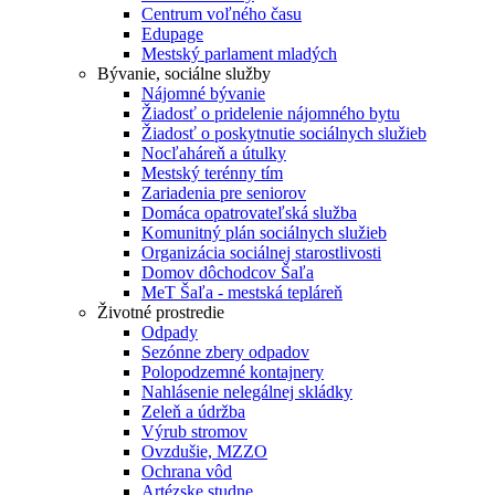
Centrum voľného času
Edupage
Mestský parlament mladých
Bývanie, sociálne služby
Nájomné bývanie
Žiadosť o pridelenie nájomného bytu
Žiadosť o poskytnutie sociálnych služieb
Nocľaháreň a útulky
Mestský terénny tím
Zariadenia pre seniorov
Domáca opatrovateľská služba
Komunitný plán sociálnych služieb
Organizácia sociálnej starostlivosti
Domov dôchodcov Šaľa
MeT Šaľa - mestská tepláreň
Životné prostredie
Odpady
Sezónne zbery odpadov
Polopodzemné kontajnery
Nahlásenie nelegálnej skládky
Zeleň a údržba
Výrub stromov
Ovzdušie, MZZO
Ochrana vôd
Artézske studne