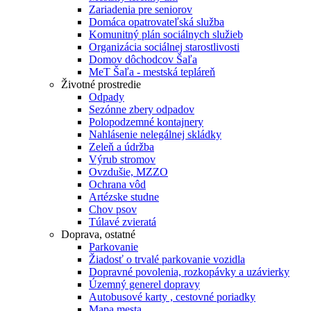
Zariadenia pre seniorov
Domáca opatrovateľská služba
Komunitný plán sociálnych služieb
Organizácia sociálnej starostlivosti
Domov dôchodcov Šaľa
MeT Šaľa - mestská tepláreň
Životné prostredie
Odpady
Sezónne zbery odpadov
Polopodzemné kontajnery
Nahlásenie nelegálnej skládky
Zeleň a údržba
Výrub stromov
Ovzdušie, MZZO
Ochrana vôd
Artézske studne
Chov psov
Túlavé zvieratá
Doprava, ostatné
Parkovanie
Žiadosť o trvalé parkovanie vozidla
Dopravné povolenia, rozkopávky a uzávierky
Územný generel dopravy
Autobusové karty , cestovné poriadky
Mapa mesta