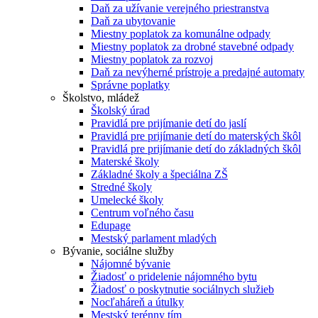
Daň za užívanie verejného priestranstva
Daň za ubytovanie
Miestny poplatok za komunálne odpady
Miestny poplatok za drobné stavebné odpady
Miestny poplatok za rozvoj
Daň za nevýherné prístroje a predajné automaty
Správne poplatky
Školstvo, mládež
Školský úrad
Pravidlá pre prijímanie detí do jaslí
Pravidlá pre prijímanie detí do materských škôl
Pravidlá pre prijímanie detí do základných škôl
Materské školy
Základné školy a špeciálna ZŠ
Stredné školy
Umelecké školy
Centrum voľného času
Edupage
Mestský parlament mladých
Bývanie, sociálne služby
Nájomné bývanie
Žiadosť o pridelenie nájomného bytu
Žiadosť o poskytnutie sociálnych služieb
Nocľaháreň a útulky
Mestský terénny tím