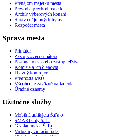
Prenájom majetku mesta
Prevod a prechod majetku
Archív výberových konaní
Správa nájomných bytov
Rozpočet mesta
Správa mesta
Primátor
Zástupcovia primátora
Poslanci mestského zastupiteľstva
Komisie a ich členovia
Hlavný kontrolór
Prednosta MsÚ
Všeobecne záväzné nariadenia
Úradné oznamy
Užitočné služby
Mobilná aplikácia Šaľa o+
SMARTCity Šaľa
Gisplan mesta Šaľa
Virtuálny cintorín Šaľa