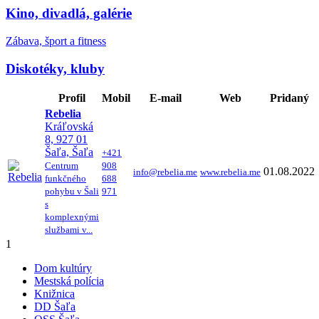
Kino, divadlá, galérie
Zábava, šport a fitness
Diskotéky, kluby
Profil
Mobil
E-mail
Web
Pridaný
Rebelia
Kráľovská
8, 927 01
Šaľa, Šaľa
+421
Centrum
908
01.08.2022
info@rebelia.me
www.rebelia.me
funkčného
688
pohybu v Šali
971
s
komplexnými
službami v...
1
Dom kultúry
Mestská polícia
Knižnica
DD Šaľa