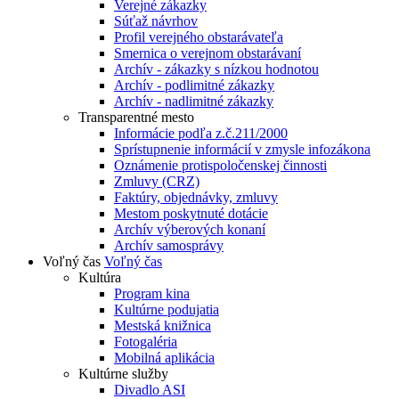
Verejné zákazky
Súťaž návrhov
Profil verejného obstarávateľa
Smernica o verejnom obstarávaní
Archív - zákazky s nízkou hodnotou
Archív - podlimitné zákazky
Archív - nadlimitné zákazky
Transparentné mesto
Informácie podľa z.č.211/2000
Sprístupnenie informácií v zmysle infozákona
Oznámenie protispoločenskej činnosti
Zmluvy (CRZ)
Faktúry, objednávky, zmluvy
Mestom poskytnuté dotácie
Archív výberových konaní
Archív samosprávy
Voľný čas
Voľný čas
Kultúra
Program kina
Kultúrne podujatia
Mestská knižnica
Fotogaléria
Mobilná aplikácia
Kultúrne služby
Divadlo ASI