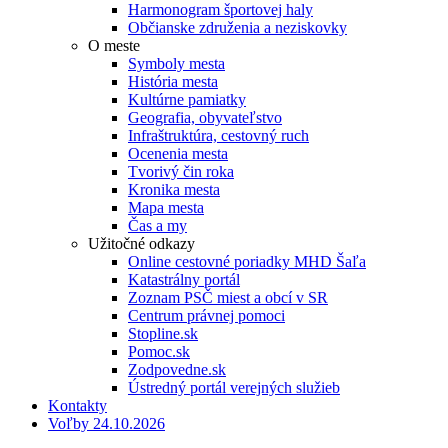
Harmonogram športovej haly
Občianske združenia a neziskovky
O meste
Symboly mesta
História mesta
Kultúrne pamiatky
Geografia, obyvateľstvo
Infraštruktúra, cestovný ruch
Ocenenia mesta
Tvorivý čin roka
Kronika mesta
Mapa mesta
Čas a my
Užitočné odkazy
Online cestovné poriadky MHD Šaľa
Katastrálny portál
Zoznam PSČ miest a obcí v SR
Centrum právnej pomoci
Stopline.sk
Pomoc.sk
Zodpovedne.sk
Ústredný portál verejných služieb
Kontakty
Voľby 24.10.2026