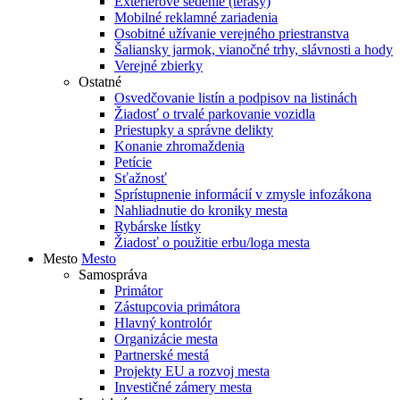
Exteriérové sedenie (terasy)
Mobilné reklamné zariadenia
Osobitné užívanie verejného priestranstva
Šaliansky jarmok, vianočné trhy, slávnosti a hody
Verejné zbierky
Ostatné
Osvedčovanie listín a podpisov na listinách
Žiadosť o trvalé parkovanie vozidla
Priestupky a správne delikty
Konanie zhromaždenia
Petície
Sťažnosť
Sprístupnenie informácií v zmysle infozákona
Nahliadnutie do kroniky mesta
Rybárske lístky
Žiadosť o použitie erbu/loga mesta
Mesto
Mesto
Samospráva
Primátor
Zástupcovia primátora
Hlavný kontrolór
Organizácie mesta
Partnerské mestá
Projekty EU a rozvoj mesta
Investičné zámery mesta