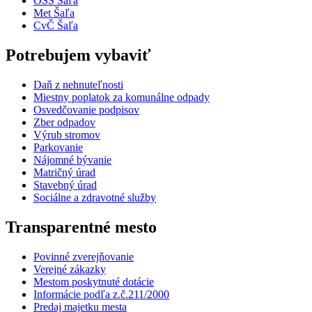
OSS Šaľa
Met Šaľa
CvČ Šaľa
Potrebujem vybaviť
Daň z nehnuteľnosti
Miestny poplatok za komunálne odpady
Osvedčovanie podpisov
Zber odpadov
Výrub stromov
Parkovanie
Nájomné bývanie
Matričný úrad
Stavebný úrad
Sociálne a zdravotné služby
Transparentné mesto
Povinné zverejňovanie
Verejné zákazky
Mestom poskytnuté dotácie
Informácie podľa z.č.211/2000
Predaj majetku mesta