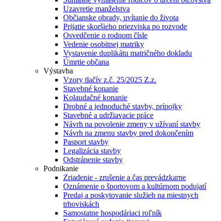
Uzavretie manželstva
Občianske obrady, uvítanie do života
Prijatie skoršieho priezviska po rozvode
Osvedčenie o rodnom čísle
Vedenie osobitnej matriky
Vystavenie duplikátu matričného dokladu
Úmrtie občana
Výstavba
Vzory tlačív z.č. 25/2025 Z.z.
Stavebné konanie
Kolaudačné konanie
Drobné a jednoduché stavby, prípojky
Stavebné a udržiavacie práce
Návrh na povolenie zmeny v užívaní stavby
Návrh na zmenu stavby pred dokončením
Pasport stavby
Legalizácia stavby
Odstránenie stavby
Podnikanie
Zriadenie - zrušenie a čas prevádzkarne
Oznámenie o športovom a kultúrnom podujatí
Predaj a poskytovanie služieb na miestnych
trhoviskách
Samostatne hospodáriaci roľník