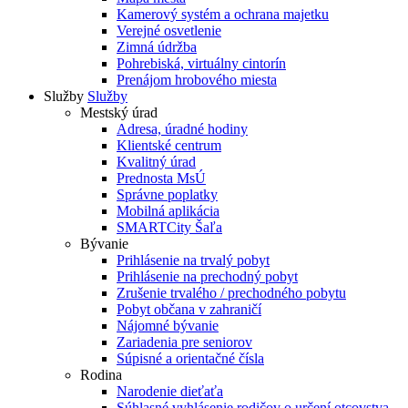
Kamerový systém a ochrana majetku
Verejné osvetlenie
Zimná údržba
Pohrebiská, virtuálny cintorín
Prenájom hrobového miesta
Služby
Služby
Mestský úrad
Adresa, úradné hodiny
Klientské centrum
Kvalitný úrad
Prednosta MsÚ
Správne poplatky
Mobilná aplikácia
SMARTCity Šaľa
Bývanie
Prihlásenie na trvalý pobyt
Prihlásenie na prechodný pobyt
Zrušenie trvalého / prechodného pobytu
Pobyt občana v zahraničí
Nájomné bývanie
Zariadenia pre seniorov
Súpisné a orientačné čísla
Rodina
Narodenie dieťaťa
Súhlasné vyhlásenie rodičov o určení otcovstva