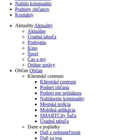
Nahlás kriminalitu
Podnety občanov
Kontakty
Aktuality
Aktuality
Aktuálne
Úradná tabuľa
Podujatia
Kino
Šport
Čas a my
Online správy
Občan
Občan
Klientské centrum
Klientské centrum
Podnet občana
Podnet pre primátora
Nahlásenie kriminality
Mestská polícia
Mobilná aplikácia
SMARTCity Šaľa
Úradná tabuľa
Dane a poplatky
Daň z nehnuteľnosti
Daň za psa