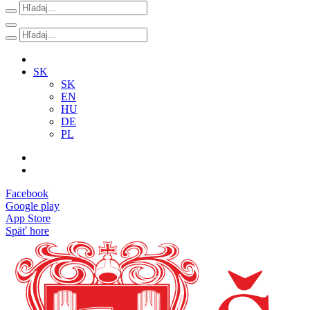
SK
SK
EN
HU
DE
PL
Facebook
Google play
App Store
Späť hore