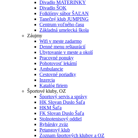
Divadlo MATERINKY
Divadlo ŠOK
Folklórny súbor ŠAĽAN
Tanečný klub JUMPING
Centrum voľného času
Základná umelecká škola
Záujmy
Wifi v meste zadarmo
Denné menu reštaurácií
Ubytovanie v meste a okolí
Pracovné ponuky
Pohotovosť lekární
Ambulancie
Cestovné poriadky
Inzercia
Katalóg firiem
Športové kluby, OZ
Športový servis a správy
HK Slovan Duslo Šaľa
HKM Šaľa
FK Slovan Duslo Šaľa
Stolnotenisový oddiel
Rybársky zväz
Petangový klub
Zoznam športových klubov a OZ