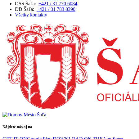
OSS Šaľa:
+421 / 31 770 6084
DD Šaľa:
+421 / 31 783 8390
Všetky kontakty
Nájdete nás aj na
GET IT ON
Google Play
DOWNLOAD ON THE
App Store