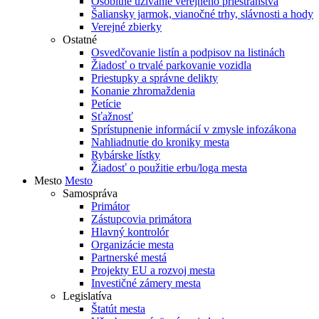
Osobitné užívanie verejného priestranstva
Šaliansky jarmok, vianočné trhy, slávnosti a hody
Verejné zbierky
Ostatné
Osvedčovanie listín a podpisov na listinách
Žiadosť o trvalé parkovanie vozidla
Priestupky a správne delikty
Konanie zhromaždenia
Petície
Sťažnosť
Sprístupnenie informácií v zmysle infozákona
Nahliadnutie do kroniky mesta
Rybárske lístky
Žiadosť o použitie erbu/loga mesta
Mesto
Mesto
Samospráva
Primátor
Zástupcovia primátora
Hlavný kontrolór
Organizácie mesta
Partnerské mestá
Projekty EU a rozvoj mesta
Investičné zámery mesta
Legislatíva
Štatút mesta