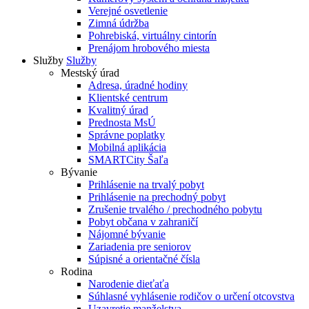
Verejné osvetlenie
Zimná údržba
Pohrebiská, virtuálny cintorín
Prenájom hrobového miesta
Služby
Služby
Mestský úrad
Adresa, úradné hodiny
Klientské centrum
Kvalitný úrad
Prednosta MsÚ
Správne poplatky
Mobilná aplikácia
SMARTCity Šaľa
Bývanie
Prihlásenie na trvalý pobyt
Prihlásenie na prechodný pobyt
Zrušenie trvalého / prechodného pobytu
Pobyt občana v zahraničí
Nájomné bývanie
Zariadenia pre seniorov
Súpisné a orientačné čísla
Rodina
Narodenie dieťaťa
Súhlasné vyhlásenie rodičov o určení otcovstva
Uzavretie manželstva