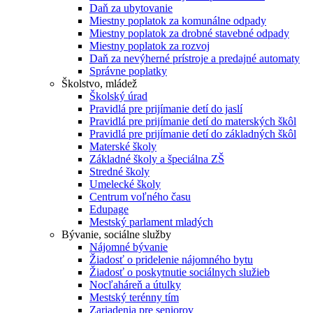
Daň za ubytovanie
Miestny poplatok za komunálne odpady
Miestny poplatok za drobné stavebné odpady
Miestny poplatok za rozvoj
Daň za nevýherné prístroje a predajné automaty
Správne poplatky
Školstvo, mládež
Školský úrad
Pravidlá pre prijímanie detí do jaslí
Pravidlá pre prijímanie detí do materských škôl
Pravidlá pre prijímanie detí do základných škôl
Materské školy
Základné školy a špeciálna ZŠ
Stredné školy
Umelecké školy
Centrum voľného času
Edupage
Mestský parlament mladých
Bývanie, sociálne služby
Nájomné bývanie
Žiadosť o pridelenie nájomného bytu
Žiadosť o poskytnutie sociálnych služieb
Nocľaháreň a útulky
Mestský terénny tím
Zariadenia pre seniorov