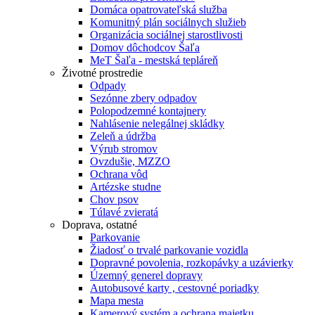
Domáca opatrovateľská služba
Komunitný plán sociálnych služieb
Organizácia sociálnej starostlivosti
Domov dôchodcov Šaľa
MeT Šaľa - mestská tepláreň
Životné prostredie
Odpady
Sezónne zbery odpadov
Polopodzemné kontajnery
Nahlásenie nelegálnej skládky
Zeleň a údržba
Výrub stromov
Ovzdušie, MZZO
Ochrana vôd
Artézske studne
Chov psov
Túlavé zvieratá
Doprava, ostatné
Parkovanie
Žiadosť o trvalé parkovanie vozidla
Dopravné povolenia, rozkopávky a uzávierky
Územný generel dopravy
Autobusové karty , cestovné poriadky
Mapa mesta
Kamerový systém a ochrana majetku