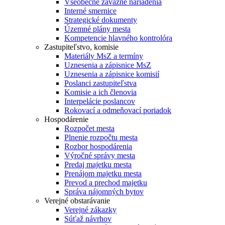
Všeobecne záväzné nariadenia
Interné smernice
Strategické dokumenty
Územné plány mesta
Kompetencie hlavného kontrolóra
Zastupiteľstvo, komisie
Materiály MsZ a termíny
Uznesenia a zápisnice MsZ
Uznesenia a zápisnice komisií
Poslanci zastupiteľstva
Komisie a ich členovia
Interpelácie poslancov
Rokovací a odmeňovací poriadok
Hospodárenie
Rozpočet mesta
Plnenie rozpočtu mesta
Rozbor hospodárenia
Výročné správy mesta
Predaj majetku mesta
Prenájom majetku mesta
Prevod a prechod majetku
Správa nájomných bytov
Verejné obstarávanie
Verejné zákazky
Súťaž návrhov