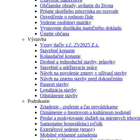
Občianske obrady, uvítanie do života
Prijatie skoršieho priezviska po rozvode
Osvedčenie o rodnom čísle
Vedenie osobitnej matriky
Vystavenie duplikátu matričného dokladu
Úmrtie občana
Výstavba
Vzory tlačív z.č. 25/2025 Z.z.
Stavebné konanie
Kolaudačné konanie
Drobné a jednoduché stavby, prípojky
Stavebné a udržiavacie práce
Návrh na povolenie zmeny v užívaní stavby
Návrh na zmenu stavby pred dokončením
Pasport stavby
Legalizácia stavby
Odstránenie stavby
Podnikanie
Zriadenie - zrušenie a čas prevádzkarne
Oznámenie o športovom a kultúrnom podujatí
Predaj a poskytovanie služieb na miestnych trhovi
Samostatne hospodáriaci roľník
Exteriérové sedenie (terasy)
Mobilné reklamné zariadenia