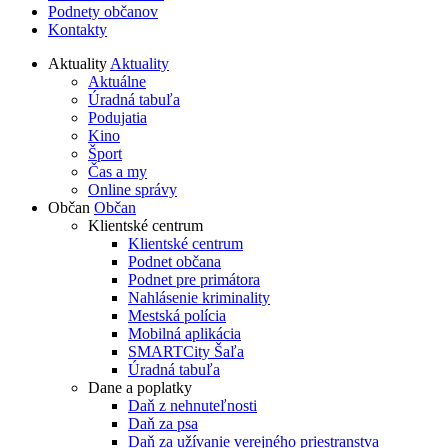
Podnety občanov
Kontakty
Aktuality
Aktuality
Aktuálne
Úradná tabuľa
Podujatia
Kino
Šport
Čas a my
Online správy
Občan
Občan
Klientské centrum
Klientské centrum
Podnet občana
Podnet pre primátora
Nahlásenie kriminality
Mestská polícia
Mobilná aplikácia
SMARTCity Šaľa
Úradná tabuľa
Dane a poplatky
Daň z nehnuteľnosti
Daň za psa
Daň za užívanie verejného priestranstva