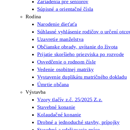
Zariadenia pre seniorov
Súpisné a orientačné čísla
Rodina
Narodenie dieťaťa
Súhlasné vyhlásenie rodičov o určení otco
Uzavretie manželstva
Občianske obrady, uvítanie do života
Prijatie skoršieho priezviska po rozvode
Osvedčenie o rodnom čísle
Vedenie osobitnej matriky
Vystavenie duplikátu matričného dokladu
Úmrtie občana
Výstavba
Vzory tlačív z.č. 25/2025 Z.z.
Stavebné konanie
Kolaudačné konanie
Drobné a jednoduché stavby, prípojky
Stavebné a udržiavacie práce