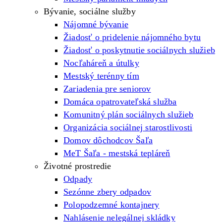
Bývanie, sociálne služby
Nájomné bývanie
Žiadosť o pridelenie nájomného bytu
Žiadosť o poskytnutie sociálnych služieb
Nocľaháreň a útulky
Mestský terénny tím
Zariadenia pre seniorov
Domáca opatrovateľská služba
Komunitný plán sociálnych služieb
Organizácia sociálnej starostlivosti
Domov dôchodcov Šaľa
MeT Šaľa - mestská tepláreň
Životné prostredie
Odpady
Sezónne zbery odpadov
Polopodzemné kontajnery
Nahlásenie nelegálnej skládky