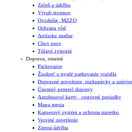
Zeleň a údržba
Výrub stromov
Ovzdušie, MZZO
Ochrana vôd
Artézske studne
Chov psov
Túlavé zvieratá
Doprava, ostatné
Parkovanie
Žiadosť o trvalé parkovanie vozidla
Dopravné povolenia, rozkopávky a uzávie
Územný generel dopravy
Autobusové karty , cestovné poriadky
Mapa mesta
Kamerový systém a ochrana majetku
Verejné osvetlenie
Zimná údržba