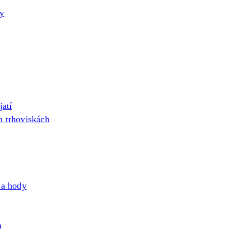
by
atí
h trhoviskách
 a hody
h