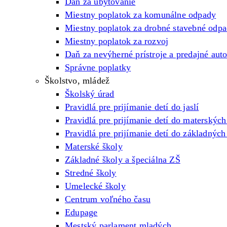
Daň za ubytovanie
Miestny poplatok za komunálne odpady
Miestny poplatok za drobné stavebné odp
Miestny poplatok za rozvoj
Daň za nevýherné prístroje a predajné aut
Správne poplatky
Školstvo, mládež
Školský úrad
Pravidlá pre prijímanie detí do jaslí
Pravidlá pre prijímanie detí do materských
Pravidlá pre prijímanie detí do základných
Materské školy
Základné školy a špeciálna ZŠ
Stredné školy
Umelecké školy
Centrum voľného času
Edupage
Mestský parlament mladých