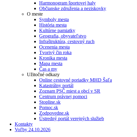
Harmonogram športovej haly
Občianske združenia a neziskovky
O meste
Symboly mesta
História mesta
Kultúrne pamiatky
Geografia, obyvateľstvo
Infraštruktúra, cestovný ruch
Ocenenia mesta
Tvorivý čin roka
Kronika mesta
Mapa mesta
Čas a my
Užitočné odkazy
Online cestovné poriadky MHD Šaľa
Katastrálny portál
Zoznam PSČ miest a obcí v SR
Centrum právnej pomoci
Stopline.sk
Pomoc.sk
Zodpovedne.sk
Ústredný portál verejných služieb
Kontakty
Voľby 24.10.2026