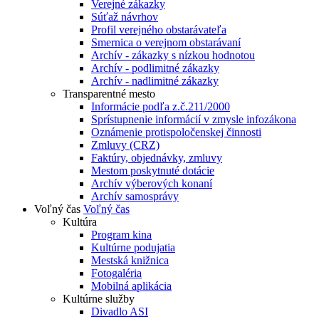
Verejné zákazky
Súťaž návrhov
Profil verejného obstarávateľa
Smernica o verejnom obstarávaní
Archív - zákazky s nízkou hodnotou
Archív - podlimitné zákazky
Archív - nadlimitné zákazky
Transparentné mesto
Informácie podľa z.č.211/2000
Sprístupnenie informácií v zmysle infozákona
Oznámenie protispoločenskej činnosti
Zmluvy (CRZ)
Faktúry, objednávky, zmluvy
Mestom poskytnuté dotácie
Archív výberových konaní
Archív samosprávy
Voľný čas
Voľný čas
Kultúra
Program kina
Kultúrne podujatia
Mestská knižnica
Fotogaléria
Mobilná aplikácia
Kultúrne služby
Divadlo ASI