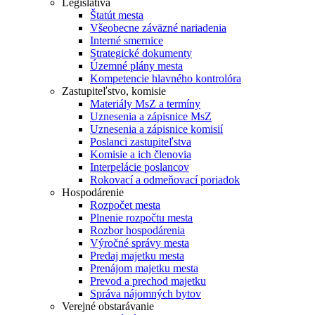
Legislatíva
Štatút mesta
Všeobecne záväzné nariadenia
Interné smernice
Strategické dokumenty
Územné plány mesta
Kompetencie hlavného kontrolóra
Zastupiteľstvo, komisie
Materiály MsZ a termíny
Uznesenia a zápisnice MsZ
Uznesenia a zápisnice komisií
Poslanci zastupiteľstva
Komisie a ich členovia
Interpelácie poslancov
Rokovací a odmeňovací poriadok
Hospodárenie
Rozpočet mesta
Plnenie rozpočtu mesta
Rozbor hospodárenia
Výročné správy mesta
Predaj majetku mesta
Prenájom majetku mesta
Prevod a prechod majetku
Správa nájomných bytov
Verejné obstarávanie