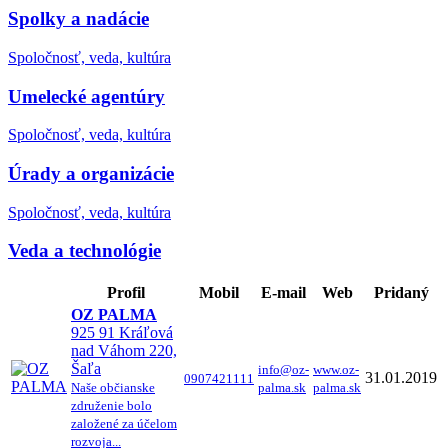
Spolky a nadácie
Spoločnosť, veda, kultúra
Umelecké agentúry
Spoločnosť, veda, kultúra
Úrady a organizácie
Spoločnosť, veda, kultúra
Veda a technológie
Profil
Mobil
E-mail
Web
Pridaný
OZ PALMA
925 91 Kráľová
nad Váhom 220,
Šaľa
info@oz-
www.oz-
31.01.2019
0907421111
Naše občianske
palma.sk
palma.sk
združenie bolo
založené za účelom
rozvoja...