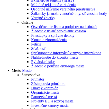
Exteriérové sedenie (terasy)
Mobilné reklamné zariadenia
Osobitné užívanie verejného priestranstva
Šaliansky jarmok, vianočné trhy, slávnosti a hody
Verejné zbierky
Ostatné
Osvedčovanie listín a podpisov na listinách
Žiadosť o trvalé parkovanie vozidla
Priestupky a správne delikty
Konanie zhromaždenia
Petície
Sťažnosť
Sprístupnenie informácií v zmysle infozákona
Nahliadnutie do kroniky mesta
Rybárske lístky
Žiadosť o použitie erbu/loga mesta
Mesto
Mesto
Samospráva
Primátor
Zástupcovia primátora
Hlavný kontrolór
Organizácie mesta
Partnerské mestá
Projekty EU a rozvoj mesta
Investičné zámery mesta