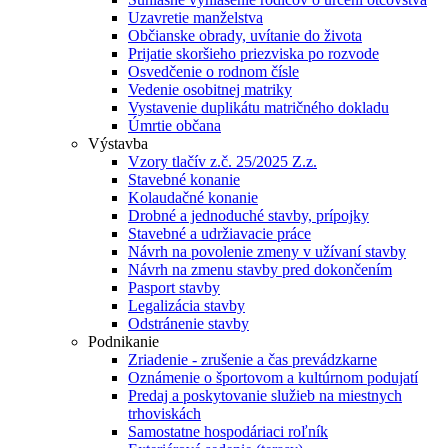
Uzavretie manželstva
Občianske obrady, uvítanie do života
Prijatie skoršieho priezviska po rozvode
Osvedčenie o rodnom čísle
Vedenie osobitnej matriky
Vystavenie duplikátu matričného dokladu
Úmrtie občana
Výstavba
Vzory tlačív z.č. 25/2025 Z.z.
Stavebné konanie
Kolaudačné konanie
Drobné a jednoduché stavby, prípojky
Stavebné a udržiavacie práce
Návrh na povolenie zmeny v užívaní stavby
Návrh na zmenu stavby pred dokončením
Pasport stavby
Legalizácia stavby
Odstránenie stavby
Podnikanie
Zriadenie - zrušenie a čas prevádzkarne
Oznámenie o športovom a kultúrnom podujatí
Predaj a poskytovanie služieb na miestnych
trhoviskách
Samostatne hospodáriaci roľník