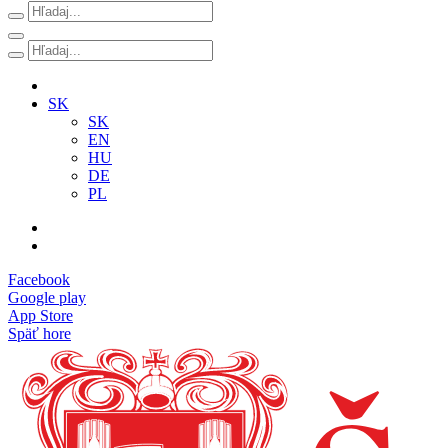
SK
SK
EN
HU
DE
PL
Facebook
Google play
App Store
Späť hore