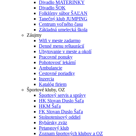
Divadlo MATERINKY
Divadlo ŠOK
Folklórny súbor ŠAĽAN
Tanečný klub JUMPING
Centrum voľného času
Základná umelecká škola
Záujmy
Wifi v meste zadarmo
Denné menu reštaurácií
Ubytovanie v meste a okolí
Pracovné ponuky
Pohotovosť lekární
Ambulancie
Cestovné poriadky
Inzercia
Katalóg firiem
Športové kluby, OZ
Športový servis a správy
HK Slovan Duslo Šaľa
HKM Šaľa
FK Slovan Duslo Šaľa
Stolnotenisový oddiel
Rybársky zväz
Petangový klub
Zoznam športových klubov a OZ