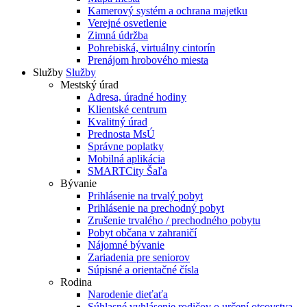
Kamerový systém a ochrana majetku
Verejné osvetlenie
Zimná údržba
Pohrebiská, virtuálny cintorín
Prenájom hrobového miesta
Služby
Služby
Mestský úrad
Adresa, úradné hodiny
Klientské centrum
Kvalitný úrad
Prednosta MsÚ
Správne poplatky
Mobilná aplikácia
SMARTCity Šaľa
Bývanie
Prihlásenie na trvalý pobyt
Prihlásenie na prechodný pobyt
Zrušenie trvalého / prechodného pobytu
Pobyt občana v zahraničí
Nájomné bývanie
Zariadenia pre seniorov
Súpisné a orientačné čísla
Rodina
Narodenie dieťaťa
Súhlasné vyhlásenie rodičov o určení otcovstva