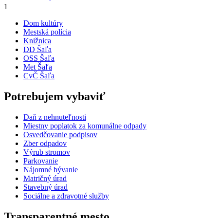
1
Dom kultúry
Mestská polícia
Knižnica
DD Šaľa
OSS Šaľa
Met Šaľa
CvČ Šaľa
Potrebujem vybaviť
Daň z nehnuteľnosti
Miestny poplatok za komunálne odpady
Osvedčovanie podpisov
Zber odpadov
Výrub stromov
Parkovanie
Nájomné bývanie
Matričný úrad
Stavebný úrad
Sociálne a zdravotné služby
Transparentné mesto