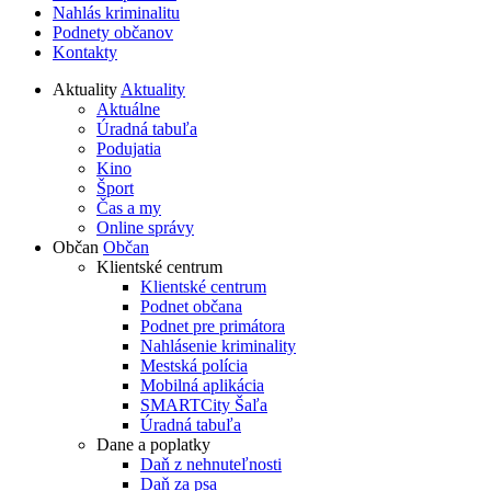
Nahlás kriminalitu
Podnety občanov
Kontakty
Aktuality
Aktuality
Aktuálne
Úradná tabuľa
Podujatia
Kino
Šport
Čas a my
Online správy
Občan
Občan
Klientské centrum
Klientské centrum
Podnet občana
Podnet pre primátora
Nahlásenie kriminality
Mestská polícia
Mobilná aplikácia
SMARTCity Šaľa
Úradná tabuľa
Dane a poplatky
Daň z nehnuteľnosti
Daň za psa