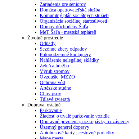
Zariadenia pre seniorov
Domáca opatrovateľská služba
Komunitný plán sociálnych služieb
Organizácia sociálnej starostlivosti
Domov dôchodcov Šaľa
MeT Šaľa - mestská tepláreň
Životné prostredie
Odpady
Sezónne zbery odpadov
Polopodzemné kontajnery
Nahlásenie nelegálnej skládky
Zeleň a údržba
Výrub stromov
Ovzdušie, MZZO
Ochrana vôd
Artézske studne
Chov psov
Túlavé zvieratá
Doprava, ostatné
Parkovanie
Žiadosť o trvalé parkovanie vozidla
Dopravné povolenia, rozkopávky a uzávierky
Územný generel dopravy
Autobusové karty , cestovné poriadky
Mapa mesta