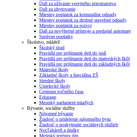
Daň za užívanie verejného priestranstva
Daň za ubytovanie
Miestny poplatok za komunálne odpady
Miestny poplatok za drobné stavebné odpady
Miestny poplatok za rozvoj
Daň za nevýherné prístroje a predajné automaty
Správne poplatky
Školstvo, mládež
Školský úrad
Pravidlá pre prijímanie detí do jaslí
Pravidlá pre prijímanie detí do materských škôl
Pravidlá pre prijímanie detí do základných škôl
Materské školy
Základné školy a špeciálna ZŠ
Stredné školy
Umelecké školy
Centrum voľného času
Edupage
Mestský parlament mladých
Bývanie, sociálne služby
Nájomné bývanie
Žiadosť o pridelenie nájomného bytu
Žiadosť o poskytnutie sociálnych služieb
Nocľaháreň a útulky
Mestský terénny tím