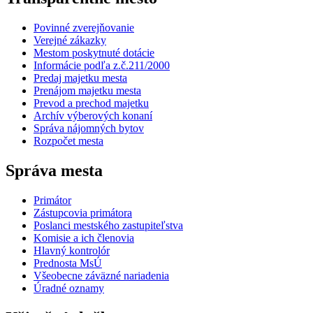
Povinné zverejňovanie
Verejné zákazky
Mestom poskytnuté dotácie
Informácie podľa z.č.211/2000
Predaj majetku mesta
Prenájom majetku mesta
Prevod a prechod majetku
Archív výberových konaní
Správa nájomných bytov
Rozpočet mesta
Správa mesta
Primátor
Zástupcovia primátora
Poslanci mestského zastupiteľstva
Komisie a ich členovia
Hlavný kontrolór
Prednosta MsÚ
Všeobecne záväzné nariadenia
Úradné oznamy