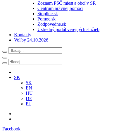
Zoznam PSČ miest a obcí v SR
Centrum právnej pomoci
Stopline.sk
Pomoc.sk
Zodpovedne.sk
Ústredný portál verejných služieb
Kontakty
Voľby 24.10.2026
SK
SK
EN
HU
DE
PL
Facebook