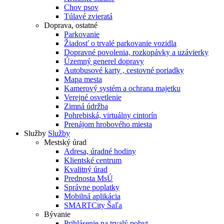
Chov psov
Túlavé zvieratá
Doprava, ostatné
Parkovanie
Žiadosť o trvalé parkovanie vozidla
Dopravné povolenia, rozkopávky a uzávierky
Územný generel dopravy
Autobusové karty , cestovné poriadky
Mapa mesta
Kamerový systém a ochrana majetku
Verejné osvetlenie
Zimná údržba
Pohrebiská, virtuálny cintorín
Prenájom hrobového miesta
Služby
Služby
Mestský úrad
Adresa, úradné hodiny
Klientské centrum
Kvalitný úrad
Prednosta MsÚ
Správne poplatky
Mobilná aplikácia
SMARTCity Šaľa
Bývanie
Prihlásenie na trvalý pobyt