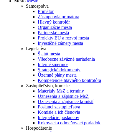
Mesto
Mesto
Samospráva
Primátor
Zástupcovia primátora
Hlavný kontrolór
Organizácie mesta
Partnerské mestá
Projekty EU a rozvoj mesta
Investičné zámery mesta
Legislatíva
Štatút mesta
Všeobecne záväzné nariadenia
Interné smernice
Strategické dokumenty
Územné plány mesta
Kompetencie hlavného kontrolóra
Zastupiteľstvo, komisie
Materiály MsZ a termíny
Uznesenia a zápisnice MsZ
Uznesenia a zápisnice komisií
Poslanci zastupiteľstva
Komisie a ich členovia
Interpelácie poslancov
Rokovací a odmeňovací poriadok
Hospodárenie