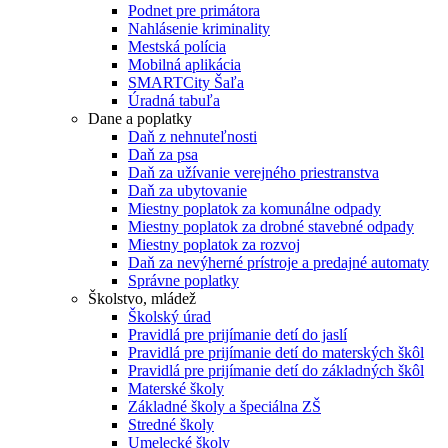
Podnet pre primátora
Nahlásenie kriminality
Mestská polícia
Mobilná aplikácia
SMARTCity Šaľa
Úradná tabuľa
Dane a poplatky
Daň z nehnuteľnosti
Daň za psa
Daň za užívanie verejného priestranstva
Daň za ubytovanie
Miestny poplatok za komunálne odpady
Miestny poplatok za drobné stavebné odpady
Miestny poplatok za rozvoj
Daň za nevýherné prístroje a predajné automaty
Správne poplatky
Školstvo, mládež
Školský úrad
Pravidlá pre prijímanie detí do jaslí
Pravidlá pre prijímanie detí do materských škôl
Pravidlá pre prijímanie detí do základných škôl
Materské školy
Základné školy a špeciálna ZŠ
Stredné školy
Umelecké školy