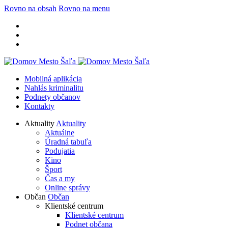
Rovno na obsah
Rovno na menu
Mobilná aplikácia
Nahlás kriminalitu
Podnety občanov
Kontakty
Aktuality
Aktuality
Aktuálne
Úradná tabuľa
Podujatia
Kino
Šport
Čas a my
Online správy
Občan
Občan
Klientské centrum
Klientské centrum
Podnet občana