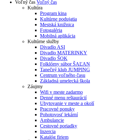
Voľný čas
Voľný čas
Kultúra
Program kina
Kultúrne podujatia
Mestská knižnica
Fotogaléria
Mobilná aplikácia
Kultúrne služby
Divadlo ASI
Divadlo MATERINKY
Divadlo ŠOK
Folklórny súbor ŠAĽAN
Tanečný klub JUMPING
Centrum voľného času
Základná umelecká škola
Záujmy
Wifi v meste zadarmo
Denné menu reštaurácií
Ubytovanie v meste a okolí
Pracovné ponuky
Pohotovosť lekární
Ambulancie
Cestovné poriadky
Inzercia
Katalóg firiem