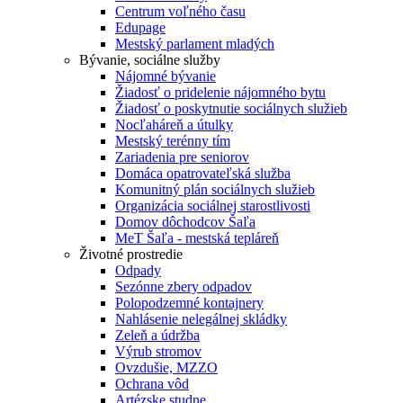
Centrum voľného času
Edupage
Mestský parlament mladých
Bývanie, sociálne služby
Nájomné bývanie
Žiadosť o pridelenie nájomného bytu
Žiadosť o poskytnutie sociálnych služieb
Nocľaháreň a útulky
Mestský terénny tím
Zariadenia pre seniorov
Domáca opatrovateľská služba
Komunitný plán sociálnych služieb
Organizácia sociálnej starostlivosti
Domov dôchodcov Šaľa
MeT Šaľa - mestská tepláreň
Životné prostredie
Odpady
Sezónne zbery odpadov
Polopodzemné kontajnery
Nahlásenie nelegálnej skládky
Zeleň a údržba
Výrub stromov
Ovzdušie, MZZO
Ochrana vôd
Artézske studne