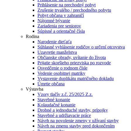
Prihlásenie na prechodný pobyt
Zrušenie trvalého / prechodného pobytu
Pobyt občana v zahraničí
Nájomné bývanie
Zariadenia pre seniorov
Súpisné a orientačné čísla
Rodina
Narodenie dieťaťa
Súhlasné vyhlásenie rodičov o určení otcovstva
Uzavretie manželstva
Občianske obrady, uvítanie do života
Prijatie skoršieho priezviska po rozvode
Osvedčenie o rodnom čísle
Vedenie osobitnej matriky
Vystavenie duplikátu matričného dokladu
Úmrtie občana
Výstavba
Vzory tlačív z.č. 25/2025 Z.z.
Stavebné konanie
Kolaudačné konanie
Drobné a jednoduché stavby, prípojky
Stavebné a udržiavacie práce
Návrh na povolenie zmeny v užívaní stavby
Návrh na zmenu stavby pred dokončením