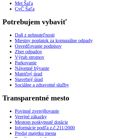
Met Šaľa
CvČ Šaľa
Potrebujem vybaviť
Daň z nehnuteľnosti
Miestny poplatok za komunálne odpady
Osvedčovanie podpisov
Zber odpadov
Výrub stromov
Parkovanie
Nájomné bývanie
Matričný úrad
Stavebný úrad
Sociálne a zdravotné služby
Transparentné mesto
Povinné zverejňovanie
Verejné zákazky
Mestom poskytnuté dotácie
Informácie podľa z.č.211/2000
Predaj majetku mesta