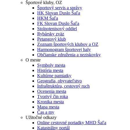
Športové kluby, OZ
Športový servis a správy
HK Slovan Duslo Šaľa
HKM Šaľa
FK Slovan Duslo Šaľa
Stolnotenisový oddiel
Rybársky zväz
Petangový klub
Zoznam športových klubov a OZ
Harmonogram športovej haly
Občianske združenia a neziskovky
O meste
Symboly mesta
História mesta
Kultúrne pamiatky
Geografia, obyvateľstvo
Infraštruktúra, cestovný ruch
Ocenenia mesta
Tvorivý čin roka
Kronika mesta
Mapa mesta
Čas a my
Užitočné odkazy
Online cestovné poriadky MHD Šaľa
Katastrálny portál