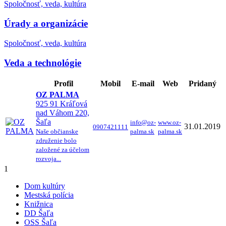
Spoločnosť, veda, kultúra
Úrady a organizácie
Spoločnosť, veda, kultúra
Veda a technológie
Profil
Mobil
E-mail
Web
Pridaný
OZ PALMA
925 91 Kráľová
nad Váhom 220,
Šaľa
info@oz-
www.oz-
31.01.2019
0907421111
Naše občianske
palma.sk
palma.sk
združenie bolo
založené za účelom
rozvoja...
1
Dom kultúry
Mestská polícia
Knižnica
DD Šaľa
OSS Šaľa