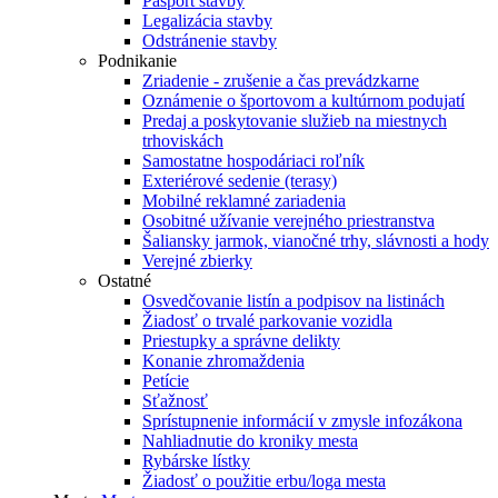
Pasport stavby
Legalizácia stavby
Odstránenie stavby
Podnikanie
Zriadenie - zrušenie a čas prevádzkarne
Oznámenie o športovom a kultúrnom podujatí
Predaj a poskytovanie služieb na miestnych
trhoviskách
Samostatne hospodáriaci roľník
Exteriérové sedenie (terasy)
Mobilné reklamné zariadenia
Osobitné užívanie verejného priestranstva
Šaliansky jarmok, vianočné trhy, slávnosti a hody
Verejné zbierky
Ostatné
Osvedčovanie listín a podpisov na listinách
Žiadosť o trvalé parkovanie vozidla
Priestupky a správne delikty
Konanie zhromaždenia
Petície
Sťažnosť
Sprístupnenie informácií v zmysle infozákona
Nahliadnutie do kroniky mesta
Rybárske lístky
Žiadosť o použitie erbu/loga mesta