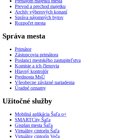
Prenájom majetku mesta
Prevod a prechod majetku
Archív výberových konaní
Správa nájomných bytov
Rozpočet mesta
Správa mesta
Primátor
Zástupcovia primátora
Poslanci mestského zastupiteľstva
Komisie a ich členovia
Hlavný kontrolór
Prednosta MsÚ
Všeobecne záväzné nariadenia
Úradné oznamy
Užitočné služby
Mobilná aplikácia Šaľa o+
SMARTCity Šaľa
Gisplan mesta Šaľa
Virtuálny cintorín Šaľa
Virtuálny cintorín Veča