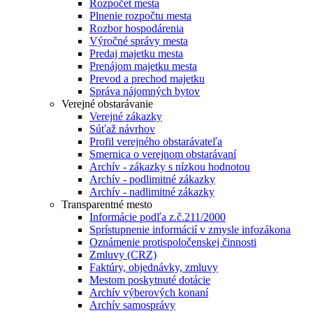
Rozpočet mesta
Plnenie rozpočtu mesta
Rozbor hospodárenia
Výročné správy mesta
Predaj majetku mesta
Prenájom majetku mesta
Prevod a prechod majetku
Správa nájomných bytov
Verejné obstarávanie
Verejné zákazky
Súťaž návrhov
Profil verejného obstarávateľa
Smernica o verejnom obstarávaní
Archív - zákazky s nízkou hodnotou
Archív - podlimitné zákazky
Archív - nadlimitné zákazky
Transparentné mesto
Informácie podľa z.č.211/2000
Sprístupnenie informácií v zmysle infozákona
Oznámenie protispoločenskej činnosti
Zmluvy (CRZ)
Faktúry, objednávky, zmluvy
Mestom poskytnuté dotácie
Archív výberových konaní
Archív samosprávy