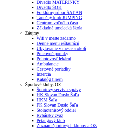
Divadlo MATERINKY
Divadlo ŠOK
Folklórny súbor ŠAĽAN
Tanečný klub JUMPING
Centrum voľného času
Základná umelecká škola
Záujmy
Wifi v meste zadarmo
Denné menu reštaurácií
Ubytovanie v meste a okolí
Pracovné ponuky
Pohotovosť lekární
Ambulancie
Cestovné poriadky
Inzercia
Katalóg firiem
Športové kluby, OZ
Športový servis a správy
HK Slovan Duslo Šaľa
HKM Šaľa
FK Slovan Duslo Šaľa
Stolnotenisový oddiel
Rybársky zväz
Petangový klub
Zoznam športových klubov a OZ