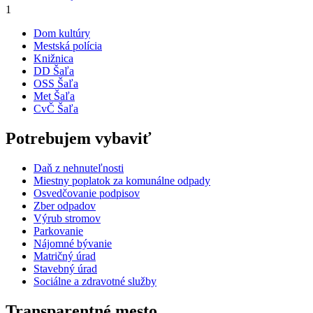
1
Dom kultúry
Mestská polícia
Knižnica
DD Šaľa
OSS Šaľa
Met Šaľa
CvČ Šaľa
Potrebujem vybaviť
Daň z nehnuteľnosti
Miestny poplatok za komunálne odpady
Osvedčovanie podpisov
Zber odpadov
Výrub stromov
Parkovanie
Nájomné bývanie
Matričný úrad
Stavebný úrad
Sociálne a zdravotné služby
Transparentné mesto