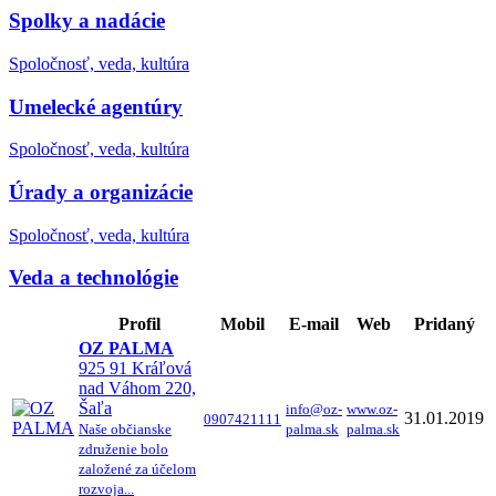
Spolky a nadácie
Spoločnosť, veda, kultúra
Umelecké agentúry
Spoločnosť, veda, kultúra
Úrady a organizácie
Spoločnosť, veda, kultúra
Veda a technológie
Profil
Mobil
E-mail
Web
Pridaný
OZ PALMA
925 91 Kráľová
nad Váhom 220,
Šaľa
info@oz-
www.oz-
31.01.2019
0907421111
Naše občianske
palma.sk
palma.sk
združenie bolo
založené za účelom
rozvoja...