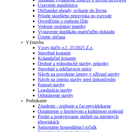
Uzavretie manželstva
Občianske obrady, uvítanie do života
Prijatie skoršieho priezviska po rozvode
Osvedčenie o rodnom čísle
Vedenie osobitnej matriky
Vystavenie duplikátu matričného dokladu
Úmrtie občana
Výstavba
Vzory tlačív z.č. 25/2025 Z.z.
Stavebné konanie
Kolaudačné konanie
Drobné a jednoduché stavby, prípojky
Stavebné a udržiavacie práce
Návrh na povolenie zmeny v užívaní stavby
Návrh na zmenu stavby pred dokončením
Pasport stavby
Legalizácia stavby
Odstránenie stavby
Podnikanie
Zriadenie - zrušenie a čas prevádzkarne
Oznámenie o športovom a kultúrnom podujatí
Predaj a poskytovanie služieb na miestnych
trhoviskách
Samostatne hospodáriaci roľník