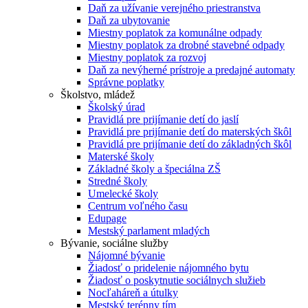
Daň za užívanie verejného priestranstva
Daň za ubytovanie
Miestny poplatok za komunálne odpady
Miestny poplatok za drobné stavebné odpady
Miestny poplatok za rozvoj
Daň za nevýherné prístroje a predajné automaty
Správne poplatky
Školstvo, mládež
Školský úrad
Pravidlá pre prijímanie detí do jaslí
Pravidlá pre prijímanie detí do materských škôl
Pravidlá pre prijímanie detí do základných škôl
Materské školy
Základné školy a špeciálna ZŠ
Stredné školy
Umelecké školy
Centrum voľného času
Edupage
Mestský parlament mladých
Bývanie, sociálne služby
Nájomné bývanie
Žiadosť o pridelenie nájomného bytu
Žiadosť o poskytnutie sociálnych služieb
Nocľaháreň a útulky
Mestský terénny tím