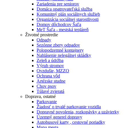
Zariadenia pre seniorov
Domáca opatrovateľská služba
Komunitný plán sociálnych služieb
Organizácia sociálnej starostlivosti
Domov dôchodcov Šaľa
MeT Šaľa - mestská tepláreň
Životné prostredie
Odpady
Sezónne zbery odpadov
Polopodzemné kontajnery
Nahlásenie nelegálnej skládky
Zeleň a údržba
Výrub stromov
Ovzdušie, MZZO
Ochrana vôd
Artézske studne
Chov psov
Túlavé zvieratá
Doprava, ostatné
Parkovanie
Žiadosť o trvalé parkovanie vozidla
Dopravné povolenia, rozkopávky a uzávierky
Územný generel dopravy
Autobusové karty , cestovné poriadky
Mapa mesta