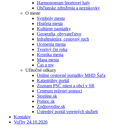
Harmonogram športovej haly
Občianske združenia a neziskovky
O meste
Symboly mesta
História mesta
Kultúrne pamiatky
Geografia, obyvateľstvo
Infraštruktúra, cestovný ruch
Ocenenia mesta
Tvorivý čin roka
Kronika mesta
Mapa mesta
Čas a my
Užitočné odkazy
Online cestovné poriadky MHD Šaľa
Katastrálny portál
Zoznam PSČ miest a obcí v SR
Centrum právnej pomoci
Stopline.sk
Pomoc.sk
Zodpovedne.sk
Ústredný portál verejných služieb
Kontakty
Voľby 24.10.2026