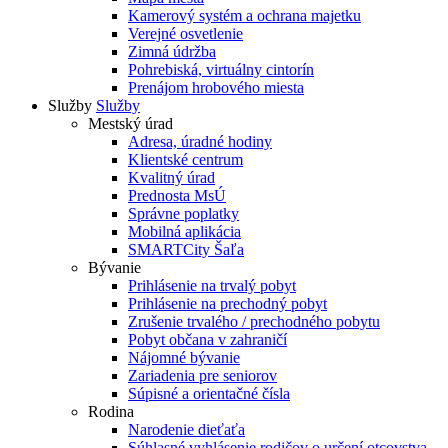
Kamerový systém a ochrana majetku
Verejné osvetlenie
Zimná údržba
Pohrebiská, virtuálny cintorín
Prenájom hrobového miesta
Služby
Služby
Mestský úrad
Adresa, úradné hodiny
Klientské centrum
Kvalitný úrad
Prednosta MsÚ
Správne poplatky
Mobilná aplikácia
SMARTCity Šaľa
Bývanie
Prihlásenie na trvalý pobyt
Prihlásenie na prechodný pobyt
Zrušenie trvalého / prechodného pobytu
Pobyt občana v zahraničí
Nájomné bývanie
Zariadenia pre seniorov
Súpisné a orientačné čísla
Rodina
Narodenie dieťaťa
Súhlasné vyhlásenie rodičov o určení otcovstva