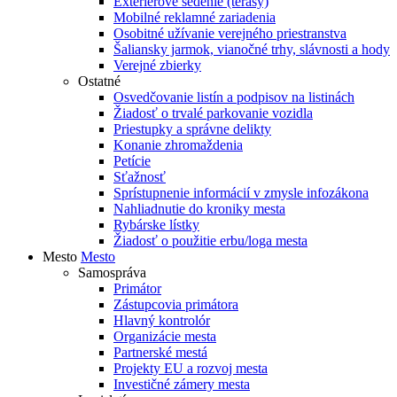
Exteriérové sedenie (terasy)
Mobilné reklamné zariadenia
Osobitné užívanie verejného priestranstva
Šaliansky jarmok, vianočné trhy, slávnosti a hody
Verejné zbierky
Ostatné
Osvedčovanie listín a podpisov na listinách
Žiadosť o trvalé parkovanie vozidla
Priestupky a správne delikty
Konanie zhromaždenia
Petície
Sťažnosť
Sprístupnenie informácií v zmysle infozákona
Nahliadnutie do kroniky mesta
Rybárske lístky
Žiadosť o použitie erbu/loga mesta
Mesto
Mesto
Samospráva
Primátor
Zástupcovia primátora
Hlavný kontrolór
Organizácie mesta
Partnerské mestá
Projekty EU a rozvoj mesta
Investičné zámery mesta