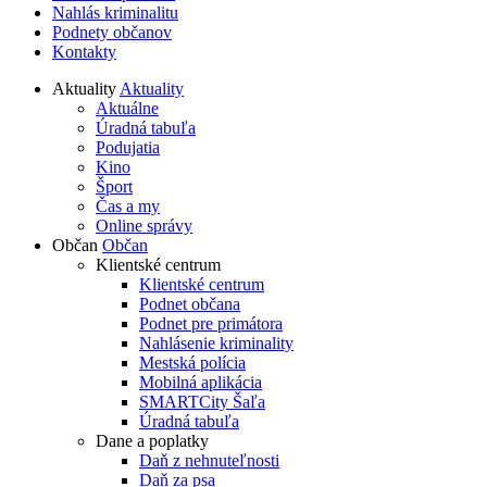
Nahlás kriminalitu
Podnety občanov
Kontakty
Aktuality
Aktuality
Aktuálne
Úradná tabuľa
Podujatia
Kino
Šport
Čas a my
Online správy
Občan
Občan
Klientské centrum
Klientské centrum
Podnet občana
Podnet pre primátora
Nahlásenie kriminality
Mestská polícia
Mobilná aplikácia
SMARTCity Šaľa
Úradná tabuľa
Dane a poplatky
Daň z nehnuteľnosti
Daň za psa