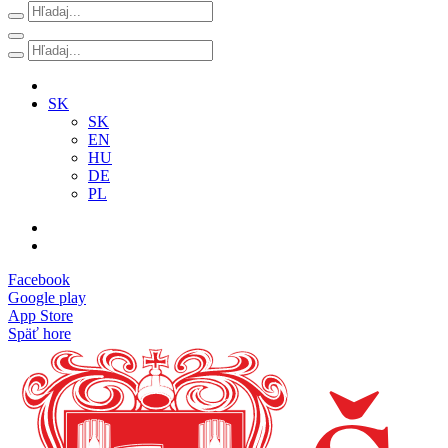
SK
SK
EN
HU
DE
PL
Facebook
Google play
App Store
Späť hore