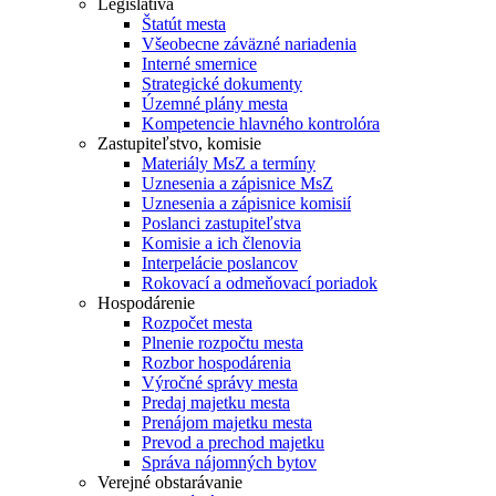
Legislatíva
Štatút mesta
Všeobecne záväzné nariadenia
Interné smernice
Strategické dokumenty
Územné plány mesta
Kompetencie hlavného kontrolóra
Zastupiteľstvo, komisie
Materiály MsZ a termíny
Uznesenia a zápisnice MsZ
Uznesenia a zápisnice komisií
Poslanci zastupiteľstva
Komisie a ich členovia
Interpelácie poslancov
Rokovací a odmeňovací poriadok
Hospodárenie
Rozpočet mesta
Plnenie rozpočtu mesta
Rozbor hospodárenia
Výročné správy mesta
Predaj majetku mesta
Prenájom majetku mesta
Prevod a prechod majetku
Správa nájomných bytov
Verejné obstarávanie