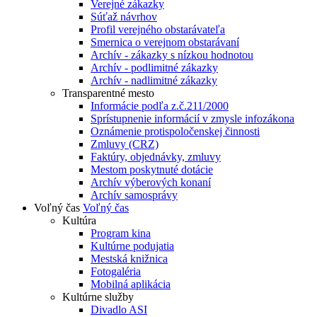
Verejné zákazky
Súťaž návrhov
Profil verejného obstarávateľa
Smernica o verejnom obstarávaní
Archív - zákazky s nízkou hodnotou
Archív - podlimitné zákazky
Archív - nadlimitné zákazky
Transparentné mesto
Informácie podľa z.č.211/2000
Sprístupnenie informácií v zmysle infozákona
Oznámenie protispoločenskej činnosti
Zmluvy (CRZ)
Faktúry, objednávky, zmluvy
Mestom poskytnuté dotácie
Archív výberových konaní
Archív samosprávy
Voľný čas
Voľný čas
Kultúra
Program kina
Kultúrne podujatia
Mestská knižnica
Fotogaléria
Mobilná aplikácia
Kultúrne služby
Divadlo ASI