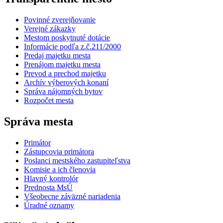
Povinné zverejňovanie
Verejné zákazky
Mestom poskytnuté dotácie
Informácie podľa z.č.211/2000
Predaj majetku mesta
Prenájom majetku mesta
Prevod a prechod majetku
Archív výberových konaní
Správa nájomných bytov
Rozpočet mesta
Správa mesta
Primátor
Zástupcovia primátora
Poslanci mestského zastupiteľstva
Komisie a ich členovia
Hlavný kontrolór
Prednosta MsÚ
Všeobecne záväzné nariadenia
Úradné oznamy