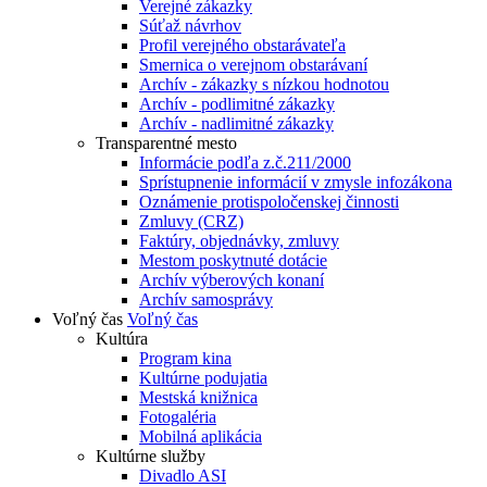
Verejné zákazky
Súťaž návrhov
Profil verejného obstarávateľa
Smernica o verejnom obstarávaní
Archív - zákazky s nízkou hodnotou
Archív - podlimitné zákazky
Archív - nadlimitné zákazky
Transparentné mesto
Informácie podľa z.č.211/2000
Sprístupnenie informácií v zmysle infozákona
Oznámenie protispoločenskej činnosti
Zmluvy (CRZ)
Faktúry, objednávky, zmluvy
Mestom poskytnuté dotácie
Archív výberových konaní
Archív samosprávy
Voľný čas
Voľný čas
Kultúra
Program kina
Kultúrne podujatia
Mestská knižnica
Fotogaléria
Mobilná aplikácia
Kultúrne služby
Divadlo ASI