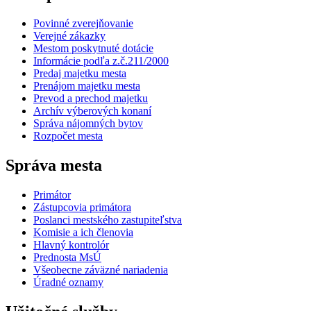
Povinné zverejňovanie
Verejné zákazky
Mestom poskytnuté dotácie
Informácie podľa z.č.211/2000
Predaj majetku mesta
Prenájom majetku mesta
Prevod a prechod majetku
Archív výberových konaní
Správa nájomných bytov
Rozpočet mesta
Správa mesta
Primátor
Zástupcovia primátora
Poslanci mestského zastupiteľstva
Komisie a ich členovia
Hlavný kontrolór
Prednosta MsÚ
Všeobecne záväzné nariadenia
Úradné oznamy