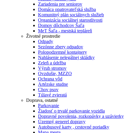
Zariadenia pre seniorov
Domáca opatrovateľská služba
Komunitný plán sociálnych služieb
Organizácia sociálnej starostlivosti
Domov dôchodcov Šaľa
MeT Šaľa - mestská tepláreň
Životné prostredie
Odpady
Sezónne zbery odpadov
Polopodzemné kontajnery
Nahlásenie nelegálnej skládky
Zeleň a údržba
Výrub stromov
Ovzdušie, MZZO
Ochrana vôd
Artézske studne
Chov psov
Túlavé zvieratá
Doprava, ostatné
Parkovanie
Žiadosť o trvalé parkovanie vozidla
Dopravné povolenia, rozkopávky a uzávierky
Územný generel dopravy
Autobusové karty , cestovné poriadky
Mapa mesta