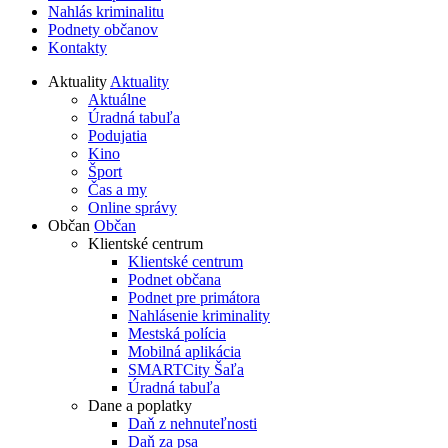
Nahlás kriminalitu
Podnety občanov
Kontakty
Aktuality
Aktuality
Aktuálne
Úradná tabuľa
Podujatia
Kino
Šport
Čas a my
Online správy
Občan
Občan
Klientské centrum
Klientské centrum
Podnet občana
Podnet pre primátora
Nahlásenie kriminality
Mestská polícia
Mobilná aplikácia
SMARTCity Šaľa
Úradná tabuľa
Dane a poplatky
Daň z nehnuteľnosti
Daň za psa