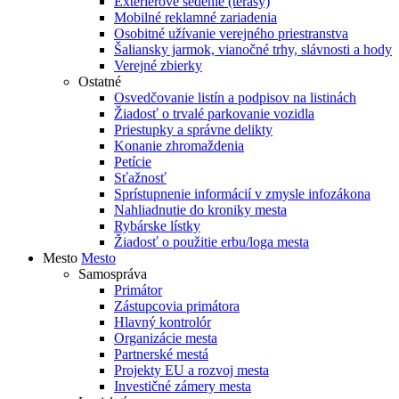
Exteriérové sedenie (terasy)
Mobilné reklamné zariadenia
Osobitné užívanie verejného priestranstva
Šaliansky jarmok, vianočné trhy, slávnosti a hody
Verejné zbierky
Ostatné
Osvedčovanie listín a podpisov na listinách
Žiadosť o trvalé parkovanie vozidla
Priestupky a správne delikty
Konanie zhromaždenia
Petície
Sťažnosť
Sprístupnenie informácií v zmysle infozákona
Nahliadnutie do kroniky mesta
Rybárske lístky
Žiadosť o použitie erbu/loga mesta
Mesto
Mesto
Samospráva
Primátor
Zástupcovia primátora
Hlavný kontrolór
Organizácie mesta
Partnerské mestá
Projekty EU a rozvoj mesta
Investičné zámery mesta