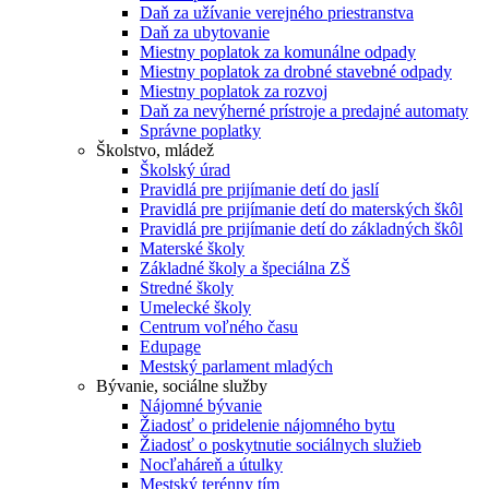
Daň za užívanie verejného priestranstva
Daň za ubytovanie
Miestny poplatok za komunálne odpady
Miestny poplatok za drobné stavebné odpady
Miestny poplatok za rozvoj
Daň za nevýherné prístroje a predajné automaty
Správne poplatky
Školstvo, mládež
Školský úrad
Pravidlá pre prijímanie detí do jaslí
Pravidlá pre prijímanie detí do materských škôl
Pravidlá pre prijímanie detí do základných škôl
Materské školy
Základné školy a špeciálna ZŠ
Stredné školy
Umelecké školy
Centrum voľného času
Edupage
Mestský parlament mladých
Bývanie, sociálne služby
Nájomné bývanie
Žiadosť o pridelenie nájomného bytu
Žiadosť o poskytnutie sociálnych služieb
Nocľaháreň a útulky
Mestský terénny tím