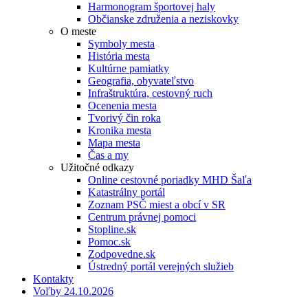
Harmonogram športovej haly
Občianske združenia a neziskovky
O meste
Symboly mesta
História mesta
Kultúrne pamiatky
Geografia, obyvateľstvo
Infraštruktúra, cestovný ruch
Ocenenia mesta
Tvorivý čin roka
Kronika mesta
Mapa mesta
Čas a my
Užitočné odkazy
Online cestovné poriadky MHD Šaľa
Katastrálny portál
Zoznam PSČ miest a obcí v SR
Centrum právnej pomoci
Stopline.sk
Pomoc.sk
Zodpovedne.sk
Ústredný portál verejných služieb
Kontakty
Voľby 24.10.2026