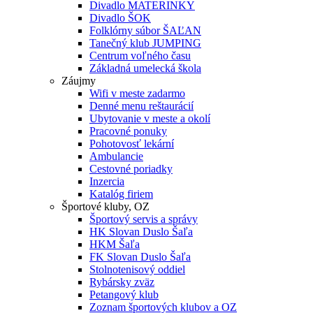
Divadlo MATERINKY
Divadlo ŠOK
Folklórny súbor ŠAĽAN
Tanečný klub JUMPING
Centrum voľného času
Základná umelecká škola
Záujmy
Wifi v meste zadarmo
Denné menu reštaurácií
Ubytovanie v meste a okolí
Pracovné ponuky
Pohotovosť lekární
Ambulancie
Cestovné poriadky
Inzercia
Katalóg firiem
Športové kluby, OZ
Športový servis a správy
HK Slovan Duslo Šaľa
HKM Šaľa
FK Slovan Duslo Šaľa
Stolnotenisový oddiel
Rybársky zväz
Petangový klub
Zoznam športových klubov a OZ