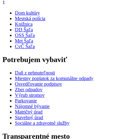
1
Dom kultúry
Mestská polícia
Knižnica
DD Šaľa
OSS Šaľa
Met Šaľa
CvČ Šaľa
Potrebujem vybaviť
Daň z nehnuteľnosti
Miestny poplatok za komunálne odpady
Osvedčovanie podpisov
Zber odpadov
Výrub stromov
Parkovanie
Nájomné bývanie
Matričný úrad
Stavebný úrad
Sociálne a zdravotné služby
Transparentné mesto