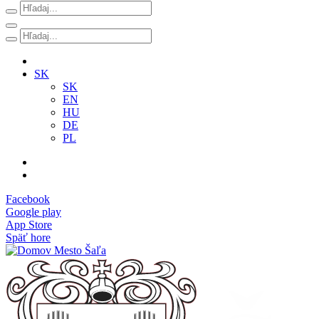
SK
SK
EN
HU
DE
PL
Facebook
Google play
App Store
Späť hore