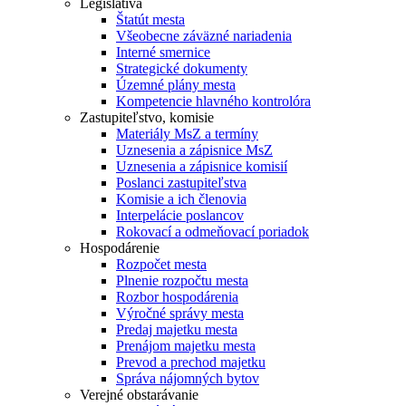
Legislatíva
Štatút mesta
Všeobecne záväzné nariadenia
Interné smernice
Strategické dokumenty
Územné plány mesta
Kompetencie hlavného kontrolóra
Zastupiteľstvo, komisie
Materiály MsZ a termíny
Uznesenia a zápisnice MsZ
Uznesenia a zápisnice komisií
Poslanci zastupiteľstva
Komisie a ich členovia
Interpelácie poslancov
Rokovací a odmeňovací poriadok
Hospodárenie
Rozpočet mesta
Plnenie rozpočtu mesta
Rozbor hospodárenia
Výročné správy mesta
Predaj majetku mesta
Prenájom majetku mesta
Prevod a prechod majetku
Správa nájomných bytov
Verejné obstarávanie