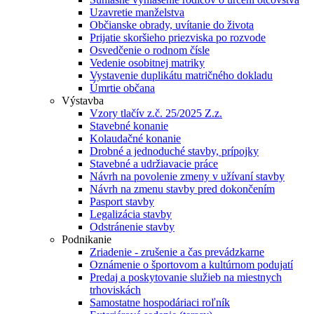
Uzavretie manželstva
Občianske obrady, uvítanie do života
Prijatie skoršieho priezviska po rozvode
Osvedčenie o rodnom čísle
Vedenie osobitnej matriky
Vystavenie duplikátu matričného dokladu
Úmrtie občana
Výstavba
Vzory tlačív z.č. 25/2025 Z.z.
Stavebné konanie
Kolaudačné konanie
Drobné a jednoduché stavby, prípojky
Stavebné a udržiavacie práce
Návrh na povolenie zmeny v užívaní stavby
Návrh na zmenu stavby pred dokončením
Pasport stavby
Legalizácia stavby
Odstránenie stavby
Podnikanie
Zriadenie - zrušenie a čas prevádzkarne
Oznámenie o športovom a kultúrnom podujatí
Predaj a poskytovanie služieb na miestnych
trhoviskách
Samostatne hospodáriaci roľník