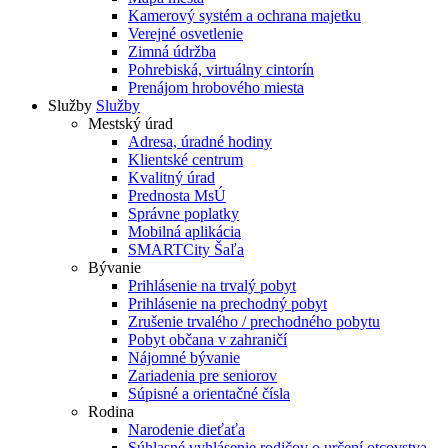
Kamerový systém a ochrana majetku
Verejné osvetlenie
Zimná údržba
Pohrebiská, virtuálny cintorín
Prenájom hrobového miesta
Služby
Služby
Mestský úrad
Adresa, úradné hodiny
Klientské centrum
Kvalitný úrad
Prednosta MsÚ
Správne poplatky
Mobilná aplikácia
SMARTCity Šaľa
Bývanie
Prihlásenie na trvalý pobyt
Prihlásenie na prechodný pobyt
Zrušenie trvalého / prechodného pobytu
Pobyt občana v zahraničí
Nájomné bývanie
Zariadenia pre seniorov
Súpisné a orientačné čísla
Rodina
Narodenie dieťaťa
Súhlasné vyhlásenie rodičov o určení otcovstva