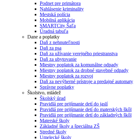
Podnet pre primátora
Nahlásenie kriminality
Mestská polícia
Mobilná aplikácia
SMARTCity Šaľa
Úradná tabuľa
Dane a poplatky
Daň z nehnuteľnosti
Daň za psa
Daň za užívanie verejného priestranstva
Daň za ubytovanie
Miestny poplatok za komunálne odpady
Miestny poplatok za drobné stavebné odpady
Miestny poplatok za rozvoj
Daň za nevýherné prístroje a predajné automaty
Správne poplatky
Školstvo, mládež
Školský úrad
Pravidlá pre prijímanie detí do jaslí
Pravidlá pre prijímanie detí do materských škôl
Pravidlá pre prijímanie detí do základných škôl
Materské školy
Základné školy a špeciálna ZŠ
Stredné školy
Umelecké školy