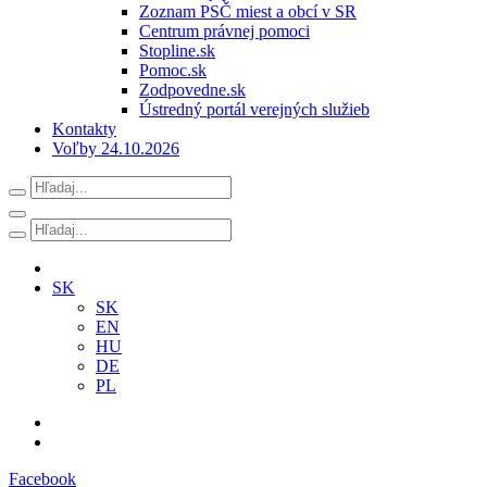
Zoznam PSČ miest a obcí v SR
Centrum právnej pomoci
Stopline.sk
Pomoc.sk
Zodpovedne.sk
Ústredný portál verejných služieb
Kontakty
Voľby 24.10.2026
SK
SK
EN
HU
DE
PL
Facebook