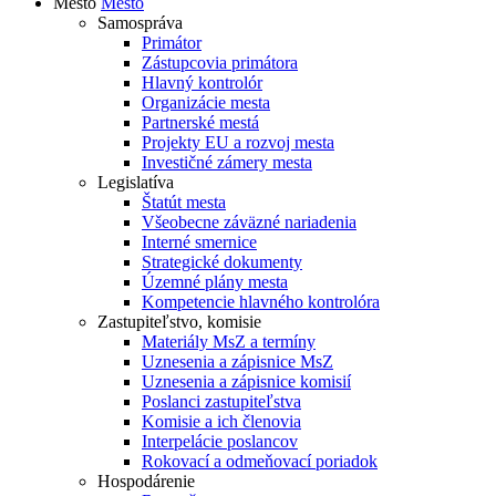
Mesto
Mesto
Samospráva
Primátor
Zástupcovia primátora
Hlavný kontrolór
Organizácie mesta
Partnerské mestá
Projekty EU a rozvoj mesta
Investičné zámery mesta
Legislatíva
Štatút mesta
Všeobecne záväzné nariadenia
Interné smernice
Strategické dokumenty
Územné plány mesta
Kompetencie hlavného kontrolóra
Zastupiteľstvo, komisie
Materiály MsZ a termíny
Uznesenia a zápisnice MsZ
Uznesenia a zápisnice komisií
Poslanci zastupiteľstva
Komisie a ich členovia
Interpelácie poslancov
Rokovací a odmeňovací poriadok
Hospodárenie