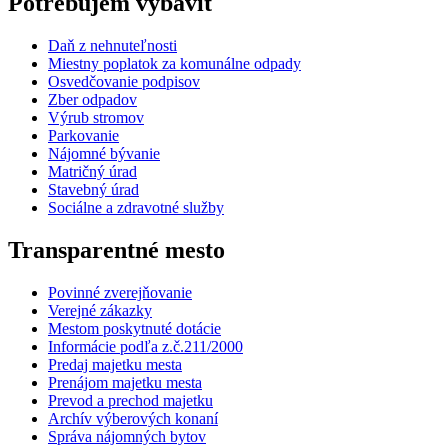
Potrebujem vybaviť
Daň z nehnuteľnosti
Miestny poplatok za komunálne odpady
Osvedčovanie podpisov
Zber odpadov
Výrub stromov
Parkovanie
Nájomné bývanie
Matričný úrad
Stavebný úrad
Sociálne a zdravotné služby
Transparentné mesto
Povinné zverejňovanie
Verejné zákazky
Mestom poskytnuté dotácie
Informácie podľa z.č.211/2000
Predaj majetku mesta
Prenájom majetku mesta
Prevod a prechod majetku
Archív výberových konaní
Správa nájomných bytov