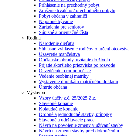
Prihlásenie na prechodný pobyt
Zrušenie trvalého / prechodného pobytu
Pobyt občana v zahraničí
Nájomné bývanie
Zariadenia pre seniorov
Súpisné a orientačné čísla
Rodina
Narodenie dieťaťa
Súhlasné vyhlásenie rodičov o určení otcovstva
Uzavretie manželstva
Občianske obrady, uvítanie do života
Prijatie skoršieho priezviska po rozvode
Osvedčenie o rodnom čísle
Vedenie osobitnej matriky
Vystavenie duplikátu matričného dokladu
Úmrtie občana
Výstavba
Vzory tlačív z.č. 25/2025 Z.z.
Stavebné konanie
Kolaudačné konanie
Drobné a jednoduché stavby, prípojky
Stavebné a udržiavacie práce
Návrh na povolenie zmeny v užívaní stavby
Návrh na zmenu stavby pred dokončením