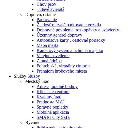
Chov psov
Túlavé zvieratá
Doprava, ostatné
Parkovanie
Žiadosť o trvalé parkovanie vozidla
Dopravné povolenia, rozkopávky a uzávierky
Územný generel dopravy
Autobusové karty , cestovné poriadky
Mapa mesta
Kamerový systém a ochrana majetku
Verejné osvetlenie
Zimná údržba
Pohrebiská, virtuálny cintorín
Prenájom hrobového miesta
Služby
Služby
Mestský úrad
Adresa, úradné hodiny
Klientské centrum
Kvalitný úrad
Prednosta MsÚ
Správne poplatky
Mobilná aplikácia
SMARTCity Šaľa
Bývanie
Prihlásenie na trvalý pobyt