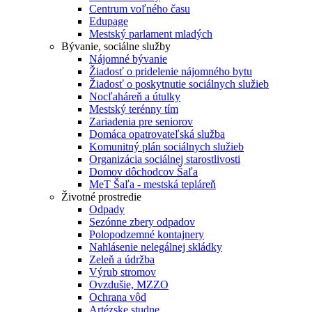
Centrum voľného času
Edupage
Mestský parlament mladých
Bývanie, sociálne služby
Nájomné bývanie
Žiadosť o pridelenie nájomného bytu
Žiadosť o poskytnutie sociálnych služieb
Nocľaháreň a útulky
Mestský terénny tím
Zariadenia pre seniorov
Domáca opatrovateľská služba
Komunitný plán sociálnych služieb
Organizácia sociálnej starostlivosti
Domov dôchodcov Šaľa
MeT Šaľa - mestská tepláreň
Životné prostredie
Odpady
Sezónne zbery odpadov
Polopodzemné kontajnery
Nahlásenie nelegálnej skládky
Zeleň a údržba
Výrub stromov
Ovzdušie, MZZO
Ochrana vôd
Artézske studne