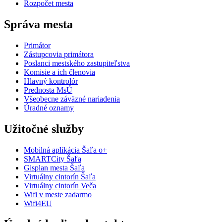
Rozpočet mesta
Správa mesta
Primátor
Zástupcovia primátora
Poslanci mestského zastupiteľstva
Komisie a ich členovia
Hlavný kontrolór
Prednosta MsÚ
Všeobecne záväzné nariadenia
Úradné oznamy
Užitočné služby
Mobilná aplikácia Šaľa o+
SMARTCity Šaľa
Gisplan mesta Šaľa
Virtuálny cintorín Šaľa
Virtuálny cintorín Veča
Wifi v meste zadarmo
Wifi4EU