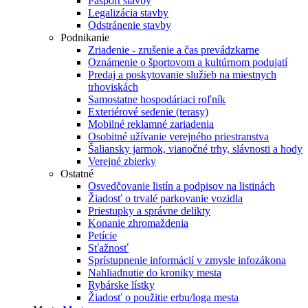
Pasport stavby
Legalizácia stavby
Odstránenie stavby
Podnikanie
Zriadenie - zrušenie a čas prevádzkarne
Oznámenie o športovom a kultúrnom podujatí
Predaj a poskytovanie služieb na miestnych
trhoviskách
Samostatne hospodáriaci roľník
Exteriérové sedenie (terasy)
Mobilné reklamné zariadenia
Osobitné užívanie verejného priestranstva
Šaliansky jarmok, vianočné trhy, slávnosti a hody
Verejné zbierky
Ostatné
Osvedčovanie listín a podpisov na listinách
Žiadosť o trvalé parkovanie vozidla
Priestupky a správne delikty
Konanie zhromaždenia
Petície
Sťažnosť
Sprístupnenie informácií v zmysle infozákona
Nahliadnutie do kroniky mesta
Rybárske lístky
Žiadosť o použitie erbu/loga mesta