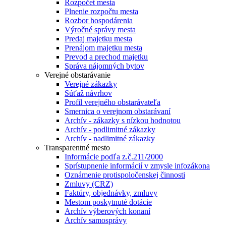
Rozpočet mesta
Plnenie rozpočtu mesta
Rozbor hospodárenia
Výročné správy mesta
Predaj majetku mesta
Prenájom majetku mesta
Prevod a prechod majetku
Správa nájomných bytov
Verejné obstarávanie
Verejné zákazky
Súťaž návrhov
Profil verejného obstarávateľa
Smernica o verejnom obstarávaní
Archív - zákazky s nízkou hodnotou
Archív - podlimitné zákazky
Archív - nadlimitné zákazky
Transparentné mesto
Informácie podľa z.č.211/2000
Sprístupnenie informácií v zmysle infozákona
Oznámenie protispoločenskej činnosti
Zmluvy (CRZ)
Faktúry, objednávky, zmluvy
Mestom poskytnuté dotácie
Archív výberových konaní
Archív samosprávy