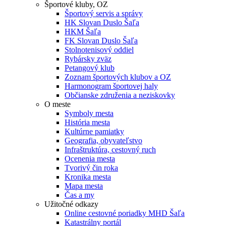
Športové kluby, OZ
Športový servis a správy
HK Slovan Duslo Šaľa
HKM Šaľa
FK Slovan Duslo Šaľa
Stolnotenisový oddiel
Rybársky zväz
Petangový klub
Zoznam športových klubov a OZ
Harmonogram športovej haly
Občianske združenia a neziskovky
O meste
Symboly mesta
História mesta
Kultúrne pamiatky
Geografia, obyvateľstvo
Infraštruktúra, cestovný ruch
Ocenenia mesta
Tvorivý čin roka
Kronika mesta
Mapa mesta
Čas a my
Užitočné odkazy
Online cestovné poriadky MHD Šaľa
Katastrálny portál