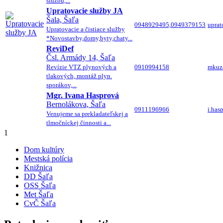
službu,...
Upratovacie služby JA
Šala, Šaľa
0948929495,0949379153
uprat
Upratovacie a čistiace služby
*Novostavby,domy,byty,chaty...
ReviDef
Čsl. Armády 14, Šaľa
Revízie VTZ plynových a
0910994158
mkuz
tlakových, montáž plyn.
sporákov,...
Mgr. Ivana Hasprová
Bernolákova, Šaľa
0911196966
i.ha
Venujeme sa prekladateľskej a
tlmočníckej činnosti a...
1
Dom kultúry
Mestská polícia
Knižnica
DD Šaľa
OSS Šaľa
Met Šaľa
CvČ Šaľa