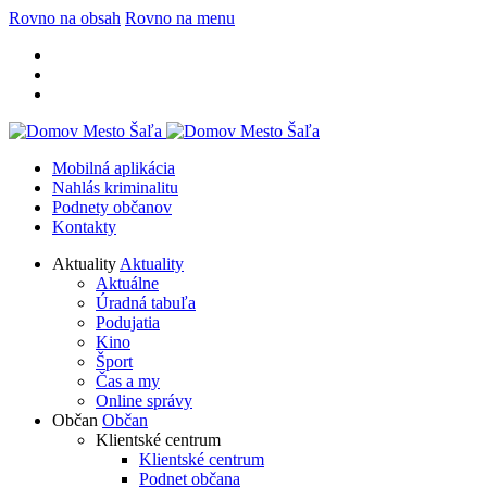
Rovno na obsah
Rovno na menu
Mobilná aplikácia
Nahlás kriminalitu
Podnety občanov
Kontakty
Aktuality
Aktuality
Aktuálne
Úradná tabuľa
Podujatia
Kino
Šport
Čas a my
Online správy
Občan
Občan
Klientské centrum
Klientské centrum
Podnet občana