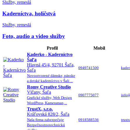
Služby, remeslá
Kaderníctva, holičstvá
Služby, remeslá
Foto, audio a video služby
Profil
Mobil
Kaderko - Kaderníctvo
Šaľa
Hlavná 45/4, 92701 Šaľa,
0949741500
kade
Šaľa
Novootvorené dámske, pánske
a detské kaderníctvo v Šali ...
Romy Creative Studio
Vlčany, Šaľa
0907775077
info@
Grafické služby, Web Design
WordPress, Kameraman,...
TrustX, s.r.o.
Kráľovská 828/2, Šaľa
Naša firma zabezpečuje
0918588536
trust
Bezpečnostnotechnickú