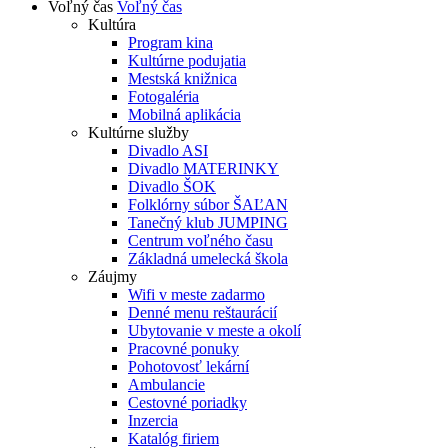
Voľný čas
Voľný čas
Kultúra
Program kina
Kultúrne podujatia
Mestská knižnica
Fotogaléria
Mobilná aplikácia
Kultúrne služby
Divadlo ASI
Divadlo MATERINKY
Divadlo ŠOK
Folklórny súbor ŠAĽAN
Tanečný klub JUMPING
Centrum voľného času
Základná umelecká škola
Záujmy
Wifi v meste zadarmo
Denné menu reštaurácií
Ubytovanie v meste a okolí
Pracovné ponuky
Pohotovosť lekární
Ambulancie
Cestovné poriadky
Inzercia
Katalóg firiem