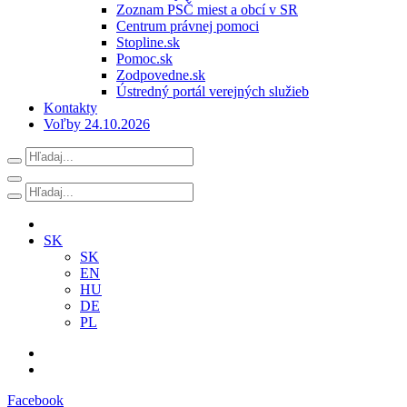
Zoznam PSČ miest a obcí v SR
Centrum právnej pomoci
Stopline.sk
Pomoc.sk
Zodpovedne.sk
Ústredný portál verejných služieb
Kontakty
Voľby 24.10.2026
SK
SK
EN
HU
DE
PL
Facebook