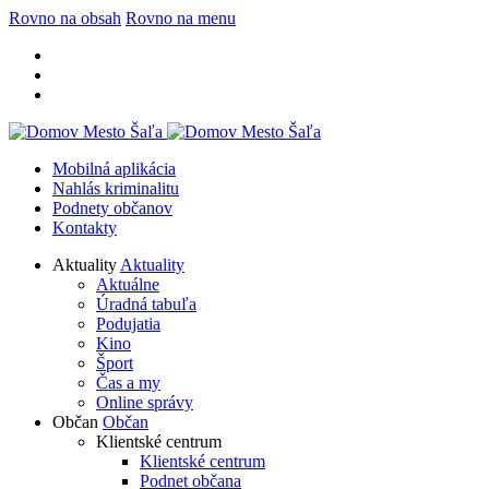
Rovno na obsah
Rovno na menu
Mobilná aplikácia
Nahlás kriminalitu
Podnety občanov
Kontakty
Aktuality
Aktuality
Aktuálne
Úradná tabuľa
Podujatia
Kino
Šport
Čas a my
Online správy
Občan
Občan
Klientské centrum
Klientské centrum
Podnet občana