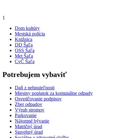
1
Dom kultúry
Mestská polícia
Knižnica
DD Šaľa
OSS Šaľa
Met Šaľa
CvČ Šaľa
Potrebujem vybaviť
Daň z nehnuteľnosti
Miestny poplatok za komunálne odpady
Osvedčovanie podpisov
Zber odpadov
Výrub stromov
Parkovanie
Nájomné bývanie
Matričný úrad
Stavebný úrad
Sociálne a zdravotné služby