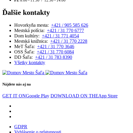
PI:
8.00 - 11.30 / 12.30 - 14.00
Ďalšie kontakty
Hovorkyňa mesta:
+421 / 905 585 626
Mestská polícia:
+421 / 31 770 6777
Dom kultúry:
+421 / 31 771 4054
Mestská knižnica:
+421 / 31 770 2228
MeT Šaľa:
+421 / 31 770 3646
OSS Šaľa:
+421 / 31 770 6084
DD Šaľa:
+421 / 31 783 8390
Všetky kontakty
Nájdete nás aj na
GET IT ON
Google Play
DOWNLOAD ON THE
App Store
GDPR
Vyhlásenie o prístupnosti