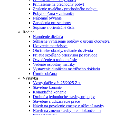
Prihlásenie na prechodný pobyt
Zrušenie trvalého / prechodného pobytu
Pobyt občana v zahraničí
Nájomné bývanie
Zariadenia pre seniorov
Súpisné a orientačné čísla
Rodina
Narodenie dieťaťa
Súhlasné vyhlásenie rodičov o určení otcovstva
Uzavretie manželstva
Občianske obrady, uvítanie do života
Prijatie skoršieho priezviska po rozvode
Osvedčenie o rodnom čísle
Vedenie osobitnej matriky
Vystavenie duplikátu matričného dokladu
Úmrtie občana
Výstavba
Vzory tlačív z.č. 25/2025 Z.z.
Stavebné konanie
Kolaudačné konanie
Drobné a jednoduché stavby, prípojky
Stavebné a udržiavacie práce
Návrh na povolenie zmeny v užívaní stavby
Návrh na zmenu stavby pred dokončením