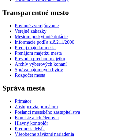
Transparentné mesto
Povinné zverejňovanie
Verejné zákazky
Mestom poskytnuté dotácie
Informácie podľa z.č.211/2000
Predaj majetku mesta
Prenájom majetku mesta
Prevod a prechod majetku
Archív výberových konaní
Správa nájomných bytov
Rozpočet mesta
Správa mesta
Primátor
Zástupcovia primátora
Poslanci mestského zastupiteľstva
Komisie a ich členovia
Hlavný kontrolór
Prednosta MsÚ
Všeobecne záväzné nariadenia