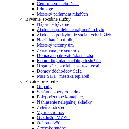
Centrum voľného času
Edupage
Mestský parlament mladých
Bývanie, sociálne služby
Nájomné bývanie
Žiadosť o pridelenie nájomného bytu
Žiadosť o poskytnutie sociálnych služieb
Nocľaháreň a útulky
Mestský terénny tím
Zariadenia pre seniorov
Domáca opatrovateľská služba
Komunitný plán sociálnych služieb
Organizácia sociálnej starostlivosti
Domov dôchodcov Šaľa
MeT Šaľa - mestská tepláreň
Životné prostredie
Odpady
Sezónne zbery odpadov
Polopodzemné kontajnery
Nahlásenie nelegálnej skládky
Zeleň a údržba
Výrub stromov
Ovzdušie, MZZO
Ochrana vôd
Artézske studne