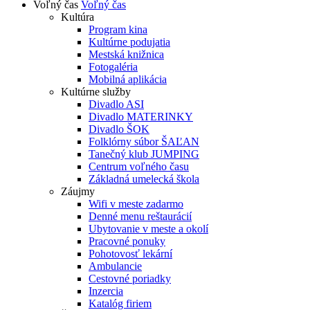
Voľný čas
Voľný čas
Kultúra
Program kina
Kultúrne podujatia
Mestská knižnica
Fotogaléria
Mobilná aplikácia
Kultúrne služby
Divadlo ASI
Divadlo MATERINKY
Divadlo ŠOK
Folklórny súbor ŠAĽAN
Tanečný klub JUMPING
Centrum voľného času
Základná umelecká škola
Záujmy
Wifi v meste zadarmo
Denné menu reštaurácií
Ubytovanie v meste a okolí
Pracovné ponuky
Pohotovosť lekární
Ambulancie
Cestovné poriadky
Inzercia
Katalóg firiem