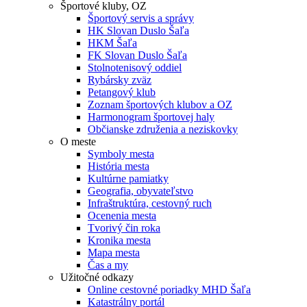
Športové kluby, OZ
Športový servis a správy
HK Slovan Duslo Šaľa
HKM Šaľa
FK Slovan Duslo Šaľa
Stolnotenisový oddiel
Rybársky zväz
Petangový klub
Zoznam športových klubov a OZ
Harmonogram športovej haly
Občianske združenia a neziskovky
O meste
Symboly mesta
História mesta
Kultúrne pamiatky
Geografia, obyvateľstvo
Infraštruktúra, cestovný ruch
Ocenenia mesta
Tvorivý čin roka
Kronika mesta
Mapa mesta
Čas a my
Užitočné odkazy
Online cestovné poriadky MHD Šaľa
Katastrálny portál