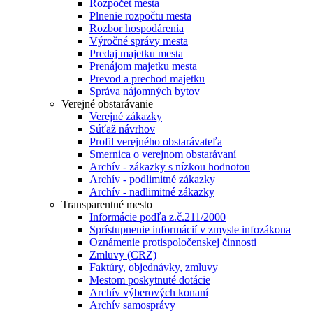
Rozpočet mesta
Plnenie rozpočtu mesta
Rozbor hospodárenia
Výročné správy mesta
Predaj majetku mesta
Prenájom majetku mesta
Prevod a prechod majetku
Správa nájomných bytov
Verejné obstarávanie
Verejné zákazky
Súťaž návrhov
Profil verejného obstarávateľa
Smernica o verejnom obstarávaní
Archív - zákazky s nízkou hodnotou
Archív - podlimitné zákazky
Archív - nadlimitné zákazky
Transparentné mesto
Informácie podľa z.č.211/2000
Sprístupnenie informácií v zmysle infozákona
Oznámenie protispoločenskej činnosti
Zmluvy (CRZ)
Faktúry, objednávky, zmluvy
Mestom poskytnuté dotácie
Archív výberových konaní
Archív samosprávy