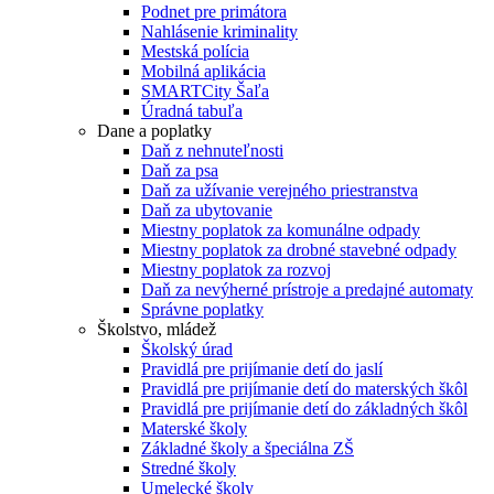
Podnet pre primátora
Nahlásenie kriminality
Mestská polícia
Mobilná aplikácia
SMARTCity Šaľa
Úradná tabuľa
Dane a poplatky
Daň z nehnuteľnosti
Daň za psa
Daň za užívanie verejného priestranstva
Daň za ubytovanie
Miestny poplatok za komunálne odpady
Miestny poplatok za drobné stavebné odpady
Miestny poplatok za rozvoj
Daň za nevýherné prístroje a predajné automaty
Správne poplatky
Školstvo, mládež
Školský úrad
Pravidlá pre prijímanie detí do jaslí
Pravidlá pre prijímanie detí do materských škôl
Pravidlá pre prijímanie detí do základných škôl
Materské školy
Základné školy a špeciálna ZŠ
Stredné školy
Umelecké školy