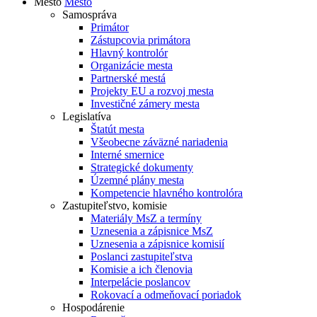
Mesto
Mesto
Samospráva
Primátor
Zástupcovia primátora
Hlavný kontrolór
Organizácie mesta
Partnerské mestá
Projekty EU a rozvoj mesta
Investičné zámery mesta
Legislatíva
Štatút mesta
Všeobecne záväzné nariadenia
Interné smernice
Strategické dokumenty
Územné plány mesta
Kompetencie hlavného kontrolóra
Zastupiteľstvo, komisie
Materiály MsZ a termíny
Uznesenia a zápisnice MsZ
Uznesenia a zápisnice komisií
Poslanci zastupiteľstva
Komisie a ich členovia
Interpelácie poslancov
Rokovací a odmeňovací poriadok
Hospodárenie