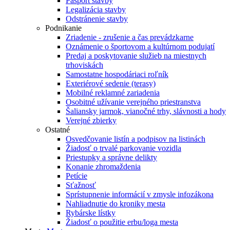
Pasport stavby
Legalizácia stavby
Odstránenie stavby
Podnikanie
Zriadenie - zrušenie a čas prevádzkarne
Oznámenie o športovom a kultúrnom podujatí
Predaj a poskytovanie služieb na miestnych
trhoviskách
Samostatne hospodáriaci roľník
Exteriérové sedenie (terasy)
Mobilné reklamné zariadenia
Osobitné užívanie verejného priestranstva
Šaliansky jarmok, vianočné trhy, slávnosti a hody
Verejné zbierky
Ostatné
Osvedčovanie listín a podpisov na listinách
Žiadosť o trvalé parkovanie vozidla
Priestupky a správne delikty
Konanie zhromaždenia
Petície
Sťažnosť
Sprístupnenie informácií v zmysle infozákona
Nahliadnutie do kroniky mesta
Rybárske lístky
Žiadosť o použitie erbu/loga mesta