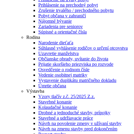
Prihlásenie na prechodný pobyt
Zrušenie trvalého / prechodného pobytu
Pobyt občana v zahraničí
Nájomné bývanie
Zariadenia pre seniorov
Súpisné a orientačné čísla
Rodina
Narodenie dieťaťa
Súhlasné vyhlásenie rodičov o určení otcovstva
Uzavretie manželstva
Občianske obrady, uvítanie do života
Prijatie skoršieho priezviska po rozvode
Osvedčenie o rodnom čísle
Vedenie osobitnej matriky
Vystavenie duplikátu matričného dokladu
Úmrtie občana
Výstavba
Vzory tlačív z.č. 25/2025 Z.z.
Stavebné konanie
Kolaudačné konanie
Drobné a jednoduché stavby, prípojky
Stavebné a udržiavacie práce
Návrh na povolenie zmeny v užívaní stavby
Návrh na zmenu stavby pred dokončením