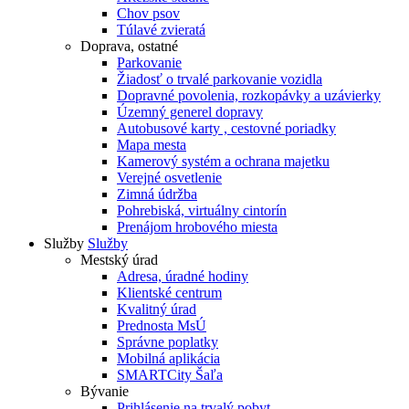
Chov psov
Túlavé zvieratá
Doprava, ostatné
Parkovanie
Žiadosť o trvalé parkovanie vozidla
Dopravné povolenia, rozkopávky a uzávierky
Územný generel dopravy
Autobusové karty , cestovné poriadky
Mapa mesta
Kamerový systém a ochrana majetku
Verejné osvetlenie
Zimná údržba
Pohrebiská, virtuálny cintorín
Prenájom hrobového miesta
Služby
Služby
Mestský úrad
Adresa, úradné hodiny
Klientské centrum
Kvalitný úrad
Prednosta MsÚ
Správne poplatky
Mobilná aplikácia
SMARTCity Šaľa
Bývanie
Prihlásenie na trvalý pobyt