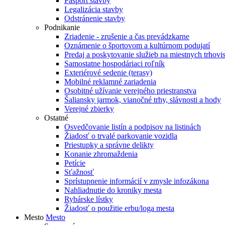
Pasport stavby
Legalizácia stavby
Odstránenie stavby
Podnikanie
Zriadenie - zrušenie a čas prevádzkarne
Oznámenie o športovom a kultúrnom podujatí
Predaj a poskytovanie služieb na miestnych trhovi
Samostatne hospodáriaci roľník
Exteriérové sedenie (terasy)
Mobilné reklamné zariadenia
Osobitné užívanie verejného priestranstva
Šaliansky jarmok, vianočné trhy, slávnosti a hody
Verejné zbierky
Ostatné
Osvedčovanie listín a podpisov na listinách
Žiadosť o trvalé parkovanie vozidla
Priestupky a správne delikty
Konanie zhromaždenia
Petície
Sťažnosť
Sprístupnenie informácií v zmysle infozákona
Nahliadnutie do kroniky mesta
Rybárske lístky
Žiadosť o použitie erbu/loga mesta
Mesto
Mesto