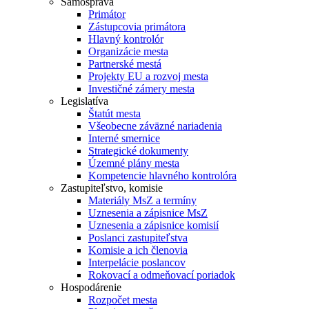
Samospráva
Primátor
Zástupcovia primátora
Hlavný kontrolór
Organizácie mesta
Partnerské mestá
Projekty EU a rozvoj mesta
Investičné zámery mesta
Legislatíva
Štatút mesta
Všeobecne záväzné nariadenia
Interné smernice
Strategické dokumenty
Územné plány mesta
Kompetencie hlavného kontrolóra
Zastupiteľstvo, komisie
Materiály MsZ a termíny
Uznesenia a zápisnice MsZ
Uznesenia a zápisnice komisií
Poslanci zastupiteľstva
Komisie a ich členovia
Interpelácie poslancov
Rokovací a odmeňovací poriadok
Hospodárenie
Rozpočet mesta