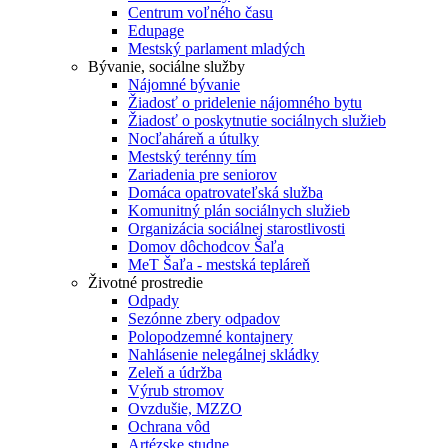
Centrum voľného času
Edupage
Mestský parlament mladých
Bývanie, sociálne služby
Nájomné bývanie
Žiadosť o pridelenie nájomného bytu
Žiadosť o poskytnutie sociálnych služieb
Nocľaháreň a útulky
Mestský terénny tím
Zariadenia pre seniorov
Domáca opatrovateľská služba
Komunitný plán sociálnych služieb
Organizácia sociálnej starostlivosti
Domov dôchodcov Šaľa
MeT Šaľa - mestská tepláreň
Životné prostredie
Odpady
Sezónne zbery odpadov
Polopodzemné kontajnery
Nahlásenie nelegálnej skládky
Zeleň a údržba
Výrub stromov
Ovzdušie, MZZO
Ochrana vôd
Artézske studne