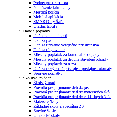
Podnet pre primátora
Nahlásenie kriminality
Mestská polícia
Mobilná aplikácia
SMARTCity Šaľa
Úradná tabuľa
Dane a poplatky
Daň z nehnuteľnosti
Daň za psa
Daň za užívanie verejného priestranstva
Daň za ubytovanie
Miestny poplatok za komunálne odpady
Miestny poplatok za drobné stavebné odpady
Miestny poplatok za rozvoj
Daň za nevýherné prístroje a predajné automaty
Správne poplatky
Školstvo, mládež
Školský úrad
Pravidlá pre prijímanie detí do jaslí
Pravidlá pre prijímanie detí do materských škôl
Pravidlá pre prijímanie detí do základných škôl
Materské školy
Základné školy a špeciálna ZŠ
Stredné školy
Umelecké školy