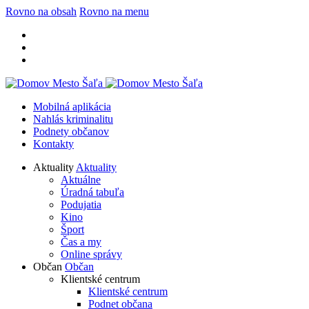
Rovno na obsah
Rovno na menu
Mobilná aplikácia
Nahlás kriminalitu
Podnety občanov
Kontakty
Aktuality
Aktuality
Aktuálne
Úradná tabuľa
Podujatia
Kino
Šport
Čas a my
Online správy
Občan
Občan
Klientské centrum
Klientské centrum
Podnet občana