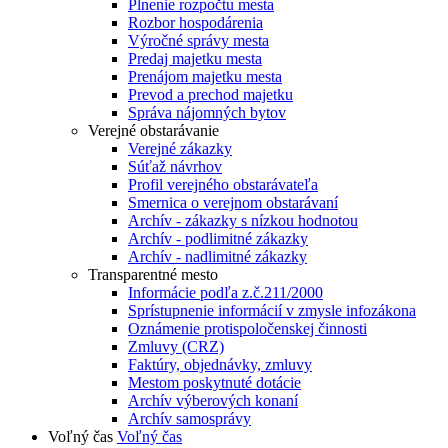
Plnenie rozpočtu mesta
Rozbor hospodárenia
Výročné správy mesta
Predaj majetku mesta
Prenájom majetku mesta
Prevod a prechod majetku
Správa nájomných bytov
Verejné obstarávanie
Verejné zákazky
Súťaž návrhov
Profil verejného obstarávateľa
Smernica o verejnom obstarávaní
Archív - zákazky s nízkou hodnotou
Archív - podlimitné zákazky
Archív - nadlimitné zákazky
Transparentné mesto
Informácie podľa z.č.211/2000
Sprístupnenie informácií v zmysle infozákona
Oznámenie protispoločenskej činnosti
Zmluvy (CRZ)
Faktúry, objednávky, zmluvy
Mestom poskytnuté dotácie
Archív výberových konaní
Archív samosprávy
Voľný čas
Voľný čas