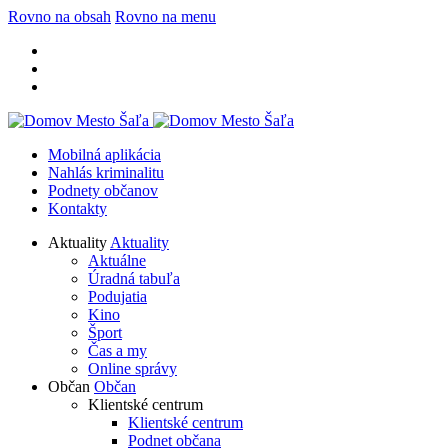
Rovno na obsah
Rovno na menu
Mobilná aplikácia
Nahlás kriminalitu
Podnety občanov
Kontakty
Aktuality
Aktuality
Aktuálne
Úradná tabuľa
Podujatia
Kino
Šport
Čas a my
Online správy
Občan
Občan
Klientské centrum
Klientské centrum
Podnet občana