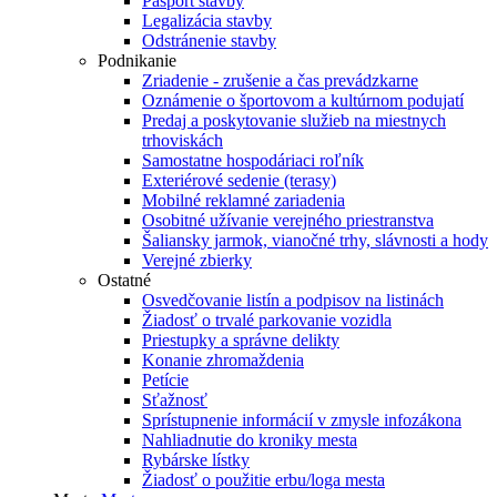
Pasport stavby
Legalizácia stavby
Odstránenie stavby
Podnikanie
Zriadenie - zrušenie a čas prevádzkarne
Oznámenie o športovom a kultúrnom podujatí
Predaj a poskytovanie služieb na miestnych
trhoviskách
Samostatne hospodáriaci roľník
Exteriérové sedenie (terasy)
Mobilné reklamné zariadenia
Osobitné užívanie verejného priestranstva
Šaliansky jarmok, vianočné trhy, slávnosti a hody
Verejné zbierky
Ostatné
Osvedčovanie listín a podpisov na listinách
Žiadosť o trvalé parkovanie vozidla
Priestupky a správne delikty
Konanie zhromaždenia
Petície
Sťažnosť
Sprístupnenie informácií v zmysle infozákona
Nahliadnutie do kroniky mesta
Rybárske lístky
Žiadosť o použitie erbu/loga mesta