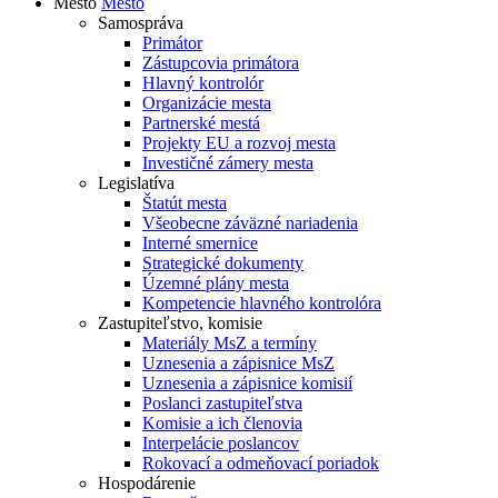
Mesto
Mesto
Samospráva
Primátor
Zástupcovia primátora
Hlavný kontrolór
Organizácie mesta
Partnerské mestá
Projekty EU a rozvoj mesta
Investičné zámery mesta
Legislatíva
Štatút mesta
Všeobecne záväzné nariadenia
Interné smernice
Strategické dokumenty
Územné plány mesta
Kompetencie hlavného kontrolóra
Zastupiteľstvo, komisie
Materiály MsZ a termíny
Uznesenia a zápisnice MsZ
Uznesenia a zápisnice komisií
Poslanci zastupiteľstva
Komisie a ich členovia
Interpelácie poslancov
Rokovací a odmeňovací poriadok
Hospodárenie