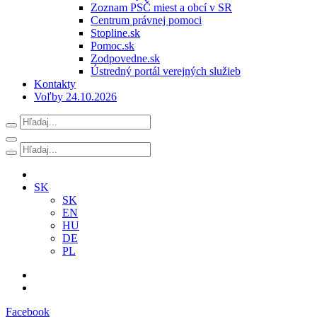
Zoznam PSČ miest a obcí v SR
Centrum právnej pomoci
Stopline.sk
Pomoc.sk
Zodpovedne.sk
Ústredný portál verejných služieb
Kontakty
Voľby 24.10.2026
SK
SK
EN
HU
DE
PL
Facebook