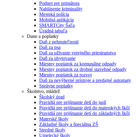
Podnet pre primátora
Nahlásenie kriminality
Mestská polícia
Mobilná aplikácia
SMARTCity Šaľa
Úradná tabuľa
Dane a poplatky
Daň z nehnuteľnosti
Daň za psa
Daň za užívanie verejného priestranstva
Daň za ubytovanie
Miestny poplatok za komunálne odpady
Miestny poplatok za drobné stavebné odpady
Miestny poplatok za rozvoj
Daň za nevýherné prístroje a predajné automaty
Správne poplatky
Školstvo, mládež
Školský úrad
Pravidlá pre prijímanie detí do jaslí
Pravidlá pre prijímanie detí do materských škôl
Pravidlá pre prijímanie detí do základných škôl
Materské školy
Základné školy a špeciálna ZŠ
Stredné školy
Umelecké školy