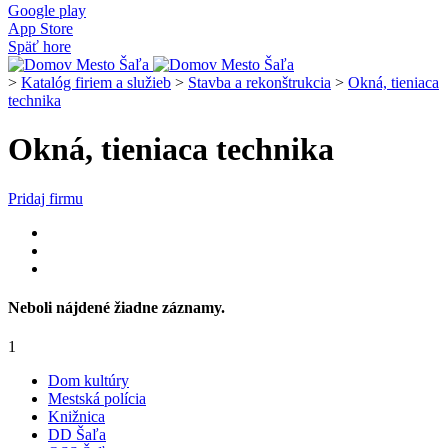
Google play
App Store
Späť hore
>
Katalóg firiem a služieb
>
Stavba a rekonštrukcia
>
Okná, tieniaca
technika
Okná, tieniaca technika
Pridaj firmu
Neboli nájdené žiadne záznamy.
1
Dom kultúry
Mestská polícia
Knižnica
DD Šaľa