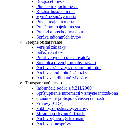
Rozpočet mesta
Plnenie rozpočtu mesta
Rozbor hospodárenia
Výročné správy mesta
Predaj majetku mesta
Prenájom majetku mesta
Prevod a prechod majetku
Správa nájomných bytov
Verejné obstarávanie
Verejné zákazky
Súťaž návrhov
Profil verejného obstarávateľa
Smernica o verejnom obstarávaní
Archív - zákazky s nízkou hodnotou
Archív - podlimitné zákazky
Archív - nadlimitné zákazky
Transparentné mesto
Informácie podľa z.č.211/2000
Sprístupnenie informácií v zmysle infozákona
Oznámenie protispoločenskej činnosti
Zmluvy (CRZ)
Faktúry, objednávky, zmluvy
Mestom poskytnuté dotácie
Archív výberových konaní
Archív samosprávy