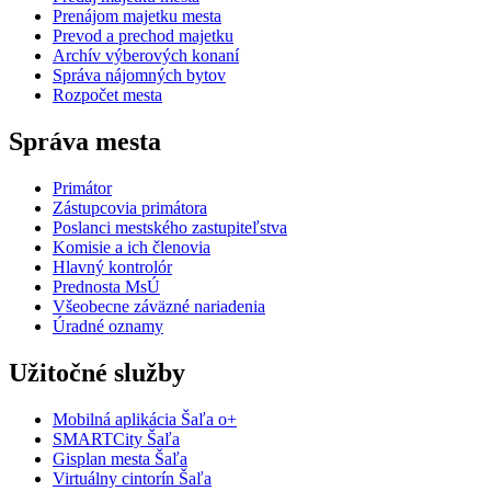
Prenájom majetku mesta
Prevod a prechod majetku
Archív výberových konaní
Správa nájomných bytov
Rozpočet mesta
Správa mesta
Primátor
Zástupcovia primátora
Poslanci mestského zastupiteľstva
Komisie a ich členovia
Hlavný kontrolór
Prednosta MsÚ
Všeobecne záväzné nariadenia
Úradné oznamy
Užitočné služby
Mobilná aplikácia Šaľa o+
SMARTCity Šaľa
Gisplan mesta Šaľa
Virtuálny cintorín Šaľa