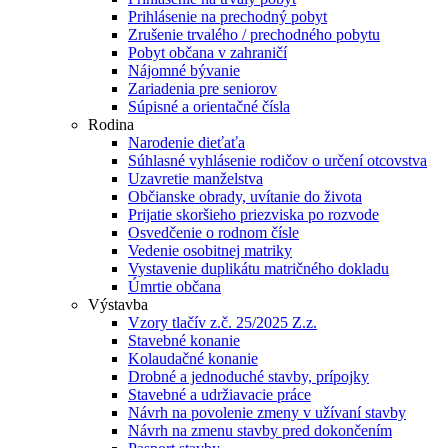
Prihlásenie na prechodný pobyt
Zrušenie trvalého / prechodného pobytu
Pobyt občana v zahraničí
Nájomné bývanie
Zariadenia pre seniorov
Súpisné a orientačné čísla
Rodina
Narodenie dieťaťa
Súhlasné vyhlásenie rodičov o určení otcovstva
Uzavretie manželstva
Občianske obrady, uvítanie do života
Prijatie skoršieho priezviska po rozvode
Osvedčenie o rodnom čísle
Vedenie osobitnej matriky
Vystavenie duplikátu matričného dokladu
Úmrtie občana
Výstavba
Vzory tlačív z.č. 25/2025 Z.z.
Stavebné konanie
Kolaudačné konanie
Drobné a jednoduché stavby, prípojky
Stavebné a udržiavacie práce
Návrh na povolenie zmeny v užívaní stavby
Návrh na zmenu stavby pred dokončením