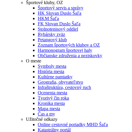
Športové kluby, OZ
Športový servis a správy
HK Slovan Duslo Šaľa
HKM Šaľa
FK Slovan Duslo Šaľa
Stolnotenisový oddiel
Rybársky zväz
Petangový klub
Zoznam športových klubov a OZ
Harmonogram športovej haly
Občianske združenia a neziskovky
O meste
Symboly mesta
História mesta
Kultúrne pamiatky
Geografia, obyvateľstvo
Infraštruktúra, cestovný ruch
Ocenenia mesta
Tvorivý čin roka
Kronika mesta
Mapa mesta
Čas a my
Užitočné odkazy
Online cestovné poriadky MHD Šaľa
Katastrálny portál