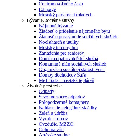
Centrum voľného času
Edupage
Mestský parlament mladých
Bývanie, sociálne služby
Nájomné bývanie
Žiadosť o pridelenie nájomného bytu
Žiadosť o poskytnutie sociálnych služieb
Nocľaháreň a útulky
Mestský terénny tím
Zariadenia pre seniorov
Domáca opatrovateľská služba
Komunitný plán sociálnych služieb
Organizácia sociálnej starostlivosti
Domov dôchodcov Šaľa
MeT Šaľa - mestská tepláreň
Životné prostredie
Odpady
Sezónne zbery odpadov
Polopodzemné kontajnery
Nahlásenie nelegálnej skládky
Zeleň a údržba
Výrub stromov
Ovzdušie, MZZO
Ochrana vôd
Artézske studne