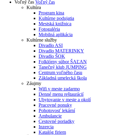
Voľný čas
Voľný čas
Kultúra
Program kina
Kultúrne podujatia
Mestská knižnica
Fotogaléria
Mobilná aplikácia
Kultúrne služby
Divadlo ASI
Divadlo MATERINKY
Divadlo ŠOK
Folklórny súbor ŠAĽAN
Tanečný klub JUMPING
Centrum voľného času
Základná umelecká škola
Záujmy
Wifi v meste zadarmo
Denné menu reštaurácií
Ubytovanie v meste a okolí
Pracovné ponuky
Pohotovosť lekární
Ambulancie
Cestovné poriadky
Inzercia
Katalóg firiem