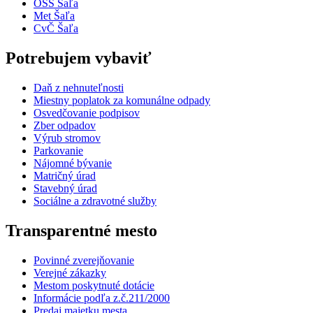
OSS Šaľa
Met Šaľa
CvČ Šaľa
Potrebujem vybaviť
Daň z nehnuteľnosti
Miestny poplatok za komunálne odpady
Osvedčovanie podpisov
Zber odpadov
Výrub stromov
Parkovanie
Nájomné bývanie
Matričný úrad
Stavebný úrad
Sociálne a zdravotné služby
Transparentné mesto
Povinné zverejňovanie
Verejné zákazky
Mestom poskytnuté dotácie
Informácie podľa z.č.211/2000
Predaj majetku mesta