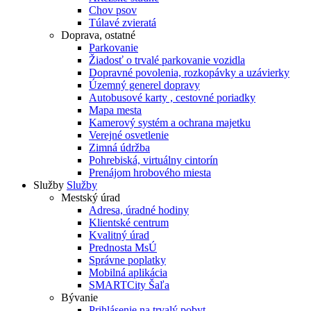
Chov psov
Túlavé zvieratá
Doprava, ostatné
Parkovanie
Žiadosť o trvalé parkovanie vozidla
Dopravné povolenia, rozkopávky a uzávierky
Územný generel dopravy
Autobusové karty , cestovné poriadky
Mapa mesta
Kamerový systém a ochrana majetku
Verejné osvetlenie
Zimná údržba
Pohrebiská, virtuálny cintorín
Prenájom hrobového miesta
Služby
Služby
Mestský úrad
Adresa, úradné hodiny
Klientské centrum
Kvalitný úrad
Prednosta MsÚ
Správne poplatky
Mobilná aplikácia
SMARTCity Šaľa
Bývanie
Prihlásenie na trvalý pobyt