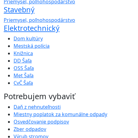
Priemysel, poľnohospodárstvo
Stavebný
Priemysel, poľnohospodárstvo
Elektrotechnický
Dom kultúry
Mestská polícia
Knižnica
DD Šaľa
OSS Šaľa
Met Šaľa
CvČ Šaľa
Potrebujem vybaviť
Daň z nehnuteľnosti
Miestny poplatok za komunálne odpady
Osvedčovanie podpisov
Zber odpadov
Výrub stromov