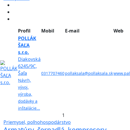
Profil
Mobil
E-mail
Web
POLLÁK
ŠAĽA
s.r.o.
Diakovská
6245/9C,
Šaľa
0317707460
pollaksala@pollaksala.sk
www.pal
Návrh,
vývoj,
výroba,
dodávky a
inštalácie...
1
Priemysel, poľnohospodárstvo
Armatúry, čerpadlá, kompresory