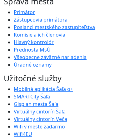
Správa mesta
Primátor
Zástupcovia primátora
Poslanci mestského zastupiteľstva
Komisie a ich členovia
Hlavný kontrolór
Prednosta MsÚ
Všeobecne záväzné nariadenia
Úradné oznamy
Užitočné služby
Mobilná aplikácia Šaľa o+
SMARTCity Šaľa
Gisplan mesta Šaľa
Virtuálny cintorín Šaľa
Virtuálny cintorín Veča
Wifi v meste zadarmo
Wifi4EU