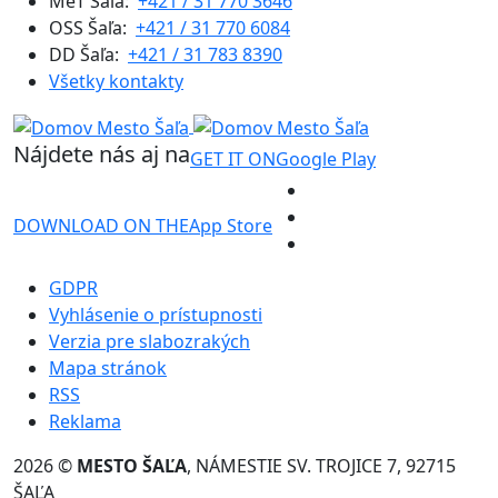
MeT Šaľa:
+421 / 31 770 3646
OSS Šaľa:
+421 / 31 770 6084
DD Šaľa:
+421 / 31 783 8390
Všetky kontakty
Nájdete nás aj na
GET IT ON
Google Play
DOWNLOAD ON THE
App Store
GDPR
Vyhlásenie o prístupnosti
Verzia pre slabozrakých
Mapa stránok
RSS
Reklama
2026 ©
MESTO ŠAĽA
, NÁMESTIE SV. TROJICE 7, 92715
ŠAĽA