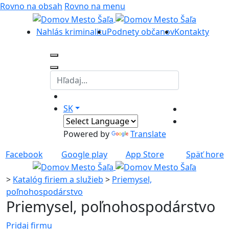
Rovno na obsah
Rovno na menu
Nahlás kriminalitu
Podnety občanov
Kontakty
SK
Powered by
Translate
Facebook
Google play
App Store
Späť hore
>
Katalóg firiem a služieb
>
Priemysel,
poľnohospodárstvo
Priemysel, poľnohospodárstvo
Pridaj firmu