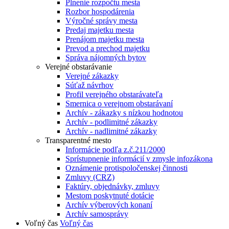
Plnenie rozpočtu mesta
Rozbor hospodárenia
Výročné správy mesta
Predaj majetku mesta
Prenájom majetku mesta
Prevod a prechod majetku
Správa nájomných bytov
Verejné obstarávanie
Verejné zákazky
Súťaž návrhov
Profil verejného obstarávateľa
Smernica o verejnom obstarávaní
Archív - zákazky s nízkou hodnotou
Archív - podlimitné zákazky
Archív - nadlimitné zákazky
Transparentné mesto
Informácie podľa z.č.211/2000
Sprístupnenie informácií v zmysle infozákona
Oznámenie protispoločenskej činnosti
Zmluvy (CRZ)
Faktúry, objednávky, zmluvy
Mestom poskytnuté dotácie
Archív výberových konaní
Archív samosprávy
Voľný čas
Voľný čas