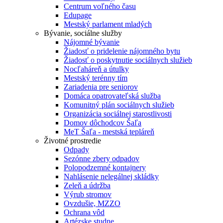
Centrum voľného času
Edupage
Mestský parlament mladých
Bývanie, sociálne služby
Nájomné bývanie
Žiadosť o pridelenie nájomného bytu
Žiadosť o poskytnutie sociálnych služieb
Nocľaháreň a útulky
Mestský terénny tím
Zariadenia pre seniorov
Domáca opatrovateľská služba
Komunitný plán sociálnych služieb
Organizácia sociálnej starostlivosti
Domov dôchodcov Šaľa
MeT Šaľa - mestská tepláreň
Životné prostredie
Odpady
Sezónne zbery odpadov
Polopodzemné kontajnery
Nahlásenie nelegálnej skládky
Zeleň a údržba
Výrub stromov
Ovzdušie, MZZO
Ochrana vôd
Artézske studne