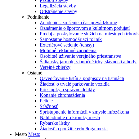
Pasport stavby
Legalizácia stavby
Odstránenie stavby
Podnikanie
Zriadenie - zrušenie a čas prevádzkarne
Oznámenie o športovom a kultúrnom podujatí
Predaj a poskytovanie služieb na miestnych trhovi
Samostatne hospodáriaci roľník
Exteriérové sedenie (terasy)
Mobilné reklamné zariadenia
Osobitné užívanie verejného priestranstva
Šaliansky jarmok, vianočné trhy, slávnosti a hody
Verejné zbierky
Ostatné
Osvedčovanie listín a podpisov na listinách
Žiadosť o trvalé parkovanie vozidla
Priestupky a správne delikty
Konanie zhromaždenia
Petície
Sťažnosť
Sprístupnenie informácií v zmysle infozákona
Nahliadnutie do kroniky mesta
Rybárske lístky
Žiadosť o použitie erbu/loga mesta
Mesto
Mesto