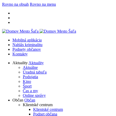
Rovno na obsah
Rovno na menu
Mobilná aplikácia
Nahlás kriminalitu
Podnety občanov
Kontakty
Aktuality
Aktuality
Aktuálne
Úradná tabuľa
Podujatia
Kino
Šport
Čas a my
Online správy
Občan
Občan
Klientské centrum
Klientské centrum
Podnet občana