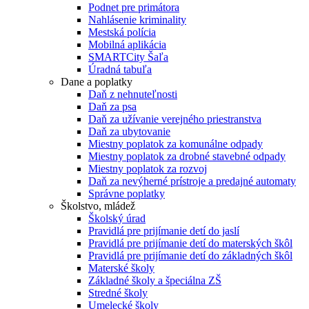
Podnet pre primátora
Nahlásenie kriminality
Mestská polícia
Mobilná aplikácia
SMARTCity Šaľa
Úradná tabuľa
Dane a poplatky
Daň z nehnuteľnosti
Daň za psa
Daň za užívanie verejného priestranstva
Daň za ubytovanie
Miestny poplatok za komunálne odpady
Miestny poplatok za drobné stavebné odpady
Miestny poplatok za rozvoj
Daň za nevýherné prístroje a predajné automaty
Správne poplatky
Školstvo, mládež
Školský úrad
Pravidlá pre prijímanie detí do jaslí
Pravidlá pre prijímanie detí do materských škôl
Pravidlá pre prijímanie detí do základných škôl
Materské školy
Základné školy a špeciálna ZŠ
Stredné školy
Umelecké školy