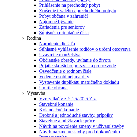
Prihlásenie na prechodný pobyt
Zrušenie trvalého / prechodného pobytu
Pobyt občana v zahraničí
Nájomné bývanie
Zariadenia pre seniorov
Súpisné a orientačné čísla
Rodina
Narodenie dieťaťa
Súhlasné vyhlásenie rodičov o určení otcovstva
Uzavretie manželstva
Občianske obrady, uvítanie do života
Prijatie skoršieho priezviska po rozvode
Osvedčenie o rodnom čísle
Vedenie osobitnej matriky
Vystavenie duplikátu matričného dokladu
Úmrtie občana
Výstavba
Vzory tlačív z.č. 25/2025 Z.z.
Stavebné konanie
Kolaudačné konanie
Drobné a jednoduché stavby, prípojky
Stavebné a udržiavacie práce
Návrh na povolenie zmeny v užívaní stavby
Návrh na zmenu stavby pred dokončením