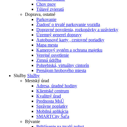
Chov psov
Túlavé zvieratá
Doprava, ostatné
Parkovanie
Žiadosť o trvalé parkovanie vozidla
Dopravné povolenia, rozkopávky a uzávierky
Územný generel dopravy
Autobusové karty , cestovné poriadky
Mapa mesta
Kamerový systém a ochrana majetku
Verejné osvetlenie
Zimná údržba
Pohrebiská, virtuálny cintorín
Prenájom hrobového miesta
Služby
Služby
Mestský úrad
Adresa, úradné hodiny
Klientské centrum
Kvalitný úrad
Prednosta MsÚ
Správne poplatky
Mobilná aplikácia
SMARTCity Šaľa
Bývanie
Prihlásenie na trvalý pobyt