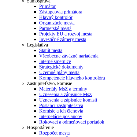
Samospráva
Primátor
Zástupcovia primátora
Hlavný kontrolór
Organizácie mesta
Partnerské mestá
Projekty EU a rozvoj mesta
Investičné zámery mesta
Legislatíva
Štatút mesta
Všeobecne záväzné nariadenia
Interné smernice
Strategické dokumenty
Územné plány mesta
Kompetencie hlavného kontrolóra
Zastupiteľstvo, komisie
Materiály MsZ a termíny
Uznesenia a zápisnice MsZ
Uznesenia a zápisnice komisií
Poslanci zastupiteľstva
Komisie a ich členovia
Interpelácie poslancov
Rokovací a odmeňovací poriadok
Hospodárenie
Rozpočet mesta