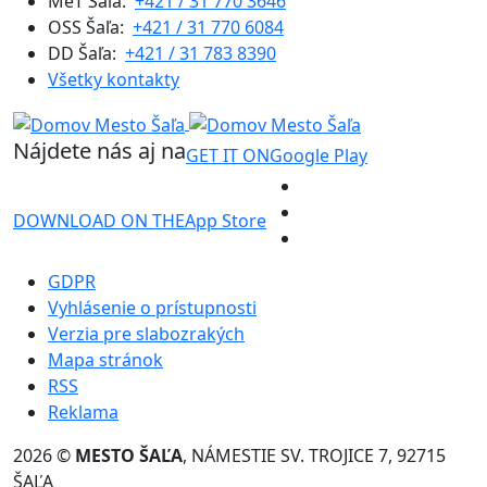
MeT Šaľa:
+421 / 31 770 3646
OSS Šaľa:
+421 / 31 770 6084
DD Šaľa:
+421 / 31 783 8390
Všetky kontakty
Nájdete nás aj na
GET IT ON
Google Play
DOWNLOAD ON THE
App Store
GDPR
Vyhlásenie o prístupnosti
Verzia pre slabozrakých
Mapa stránok
RSS
Reklama
2026 ©
MESTO ŠAĽA
, NÁMESTIE SV. TROJICE 7, 92715
ŠAĽA