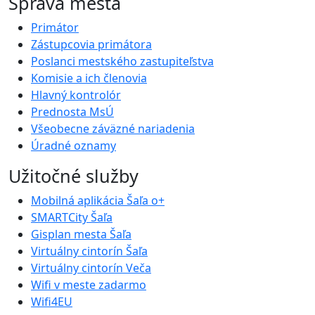
Správa mesta
Primátor
Zástupcovia primátora
Poslanci mestského zastupiteľstva
Komisie a ich členovia
Hlavný kontrolór
Prednosta MsÚ
Všeobecne záväzné nariadenia
Úradné oznamy
Užitočné služby
Mobilná aplikácia Šaľa o+
SMARTCity Šaľa
Gisplan mesta Šaľa
Virtuálny cintorín Šaľa
Virtuálny cintorín Veča
Wifi v meste zadarmo
Wifi4EU