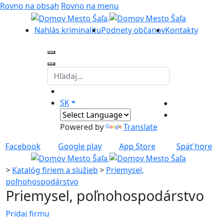
Rovno na obsah
Rovno na menu
Nahlás kriminalitu
Podnety občanov
Kontakty
SK
Powered by
Translate
Facebook
Google play
App Store
Späť hore
>
Katalóg firiem a služieb
>
Priemysel,
poľnohospodárstvo
Priemysel, poľnohospodárstvo
Pridaj firmu