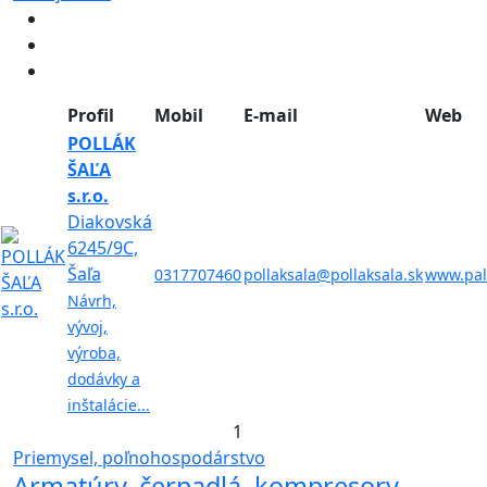
Profil
Mobil
E-mail
Web
POLLÁK
ŠAĽA
s.r.o.
Diakovská
6245/9C,
Šaľa
0317707460
pollaksala@pollaksala.sk
www.pal
Návrh,
vývoj,
výroba,
dodávky a
inštalácie...
1
Priemysel, poľnohospodárstvo
Armatúry, čerpadlá, kompresory