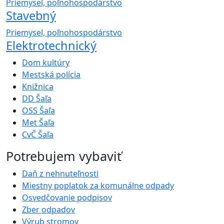
Priemysel, poľnohospodárstvo
Stavebný
Priemysel, poľnohospodárstvo
Elektrotechnický
Dom kultúry
Mestská polícia
Knižnica
DD Šaľa
OSS Šaľa
Met Šaľa
CvČ Šaľa
Potrebujem vybaviť
Daň z nehnuteľnosti
Miestny poplatok za komunálne odpady
Osvedčovanie podpisov
Zber odpadov
Výrub stromov