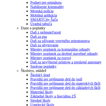
Podnet pre primátora
Nahlásenie kriminality
Mestská polícia
Mobilná aplikácia
SMARTCity Šaľa
Úradná tabuľa
Dane a poplatky
Daň z nehnuteľnosti
Daň za psa
Daň za užívanie verejného priestranstva
Daň za ubytovanie
Miestny poplatok za komunálne odpady
Miestny poplatok za drobné stavebné odpady
Miestny poplatok za rozvoj
Daň za nevýherné prístroje a predajné automaty
Správne poplatky
Školstvo, mládež
Školský úrad
Pravidlá pre prijímanie detí do jaslí
Pravidlá pre prijímanie detí do materských škôl
Pravidlá pre prijímanie detí do základných škôl
Materské školy
Základné školy a špeciálna ZŠ
Stredné školy
Umelecké školy