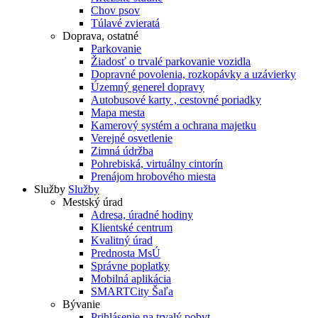
Chov psov
Túlavé zvieratá
Doprava, ostatné
Parkovanie
Žiadosť o trvalé parkovanie vozidla
Dopravné povolenia, rozkopávky a uzávierky
Územný generel dopravy
Autobusové karty , cestovné poriadky
Mapa mesta
Kamerový systém a ochrana majetku
Verejné osvetlenie
Zimná údržba
Pohrebiská, virtuálny cintorín
Prenájom hrobového miesta
Služby
Služby
Mestský úrad
Adresa, úradné hodiny
Klientské centrum
Kvalitný úrad
Prednosta MsÚ
Správne poplatky
Mobilná aplikácia
SMARTCity Šaľa
Bývanie
Prihlásenie na trvalý pobyt