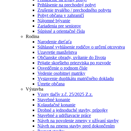
Prihlásenie na prechodný pobyt
Zrušenie trvalého / prechodného pobytu
Pobyt občana v zahraničí
Nájomné bývanie
Zariadenia pre seniorov
Súpisné a orientačné čísla
Rodina
Narodenie dieťaťa
Súhlasné vyhlásenie rodičov o určení otcovstva
Uzavretie manželstva
Občianske obrady, uvítanie do života
Prijatie skoršieho priezviska po rozvode
Osvedčenie o rodnom čísle
Vedenie osobitnej matriky
Vystavenie duplikátu matričného dokladu
Úmrtie občana
Výstavba
Vzory tlačív z.č. 25/2025 Z.z.
Stavebné konanie
Kolaudačné konanie
Drobné a jednoduché stavby, prípojky
Stavebné a udržiavacie práce
Návrh na povolenie zmeny v užívaní stavby
Návrh na zmenu stavby pred dokončením