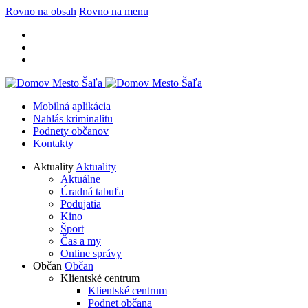
Rovno na obsah
Rovno na menu
Mobilná aplikácia
Nahlás kriminalitu
Podnety občanov
Kontakty
Aktuality
Aktuality
Aktuálne
Úradná tabuľa
Podujatia
Kino
Šport
Čas a my
Online správy
Občan
Občan
Klientské centrum
Klientské centrum
Podnet občana