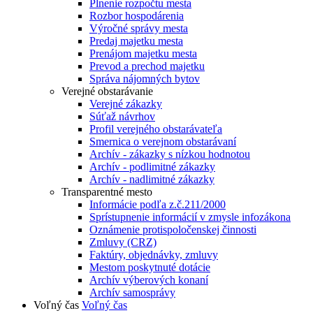
Plnenie rozpočtu mesta
Rozbor hospodárenia
Výročné správy mesta
Predaj majetku mesta
Prenájom majetku mesta
Prevod a prechod majetku
Správa nájomných bytov
Verejné obstarávanie
Verejné zákazky
Súťaž návrhov
Profil verejného obstarávateľa
Smernica o verejnom obstarávaní
Archív - zákazky s nízkou hodnotou
Archív - podlimitné zákazky
Archív - nadlimitné zákazky
Transparentné mesto
Informácie podľa z.č.211/2000
Sprístupnenie informácií v zmysle infozákona
Oznámenie protispoločenskej činnosti
Zmluvy (CRZ)
Faktúry, objednávky, zmluvy
Mestom poskytnuté dotácie
Archív výberových konaní
Archív samosprávy
Voľný čas
Voľný čas