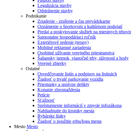
Pasport stavby
Legalizácia stavby
Odstránenie stavby
Podnikanie
Zriadenie - zrušenie a čas prevádzkarne
Oznámenie o športovom a kultúrnom podujatí
Predaj a poskytovanie služieb na miestnych trhovi
Samostatne hospodáriaci roľník
Exteriérové sedenie (terasy)
Mobilné reklamné zariadenia
Osobitné užívanie verejného priestranstva
Šaliansky jarmok, vianočné trhy, slávnosti a hody
Verejné zbierky
Ostatné
Osvedčovanie listín a podpisov na listinách
Žiadosť o trvalé parkovanie vozidla
Priestupky a správne delikty
Konanie zhromaždenia
Petície
Sťažnosť
Sprístupnenie informácií v zmysle infozákona
Nahliadnutie do kroniky mesta
Rybárske lístky
Žiadosť o použitie erbu/loga mesta
Mesto
Mesto