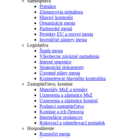
Samospráva
Primátor
Zástupcovia primátora
Hlavný kontrolór
Organizácie mesta
Partnerské mestá
Projekty EU a rozvoj mesta
Investičné zámery mesta
Legislatíva
Štatút mesta
Všeobecne záväzné nariadenia
Interné smernice
Strategické dokumenty
Územné plány mesta
Kompetencie hlavného kontrolóra
Zastupiteľstvo, komisie
Materiály MsZ a termíny
Uznesenia a zápisnice MsZ
Uznesenia a zápisnice komisií
Poslanci zastupiteľstva
Komisie a ich členovia
Interpelácie poslancov
Rokovací a odmeňovací poriadok
Hospodárenie
Rozpočet mesta