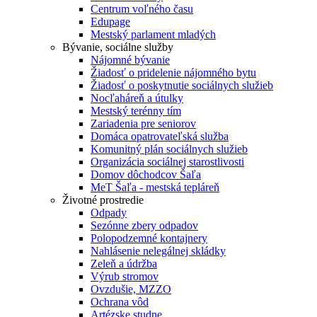
Centrum voľného času
Edupage
Mestský parlament mladých
Bývanie, sociálne služby
Nájomné bývanie
Žiadosť o pridelenie nájomného bytu
Žiadosť o poskytnutie sociálnych služieb
Nocľaháreň a útulky
Mestský terénny tím
Zariadenia pre seniorov
Domáca opatrovateľská služba
Komunitný plán sociálnych služieb
Organizácia sociálnej starostlivosti
Domov dôchodcov Šaľa
MeT Šaľa - mestská tepláreň
Životné prostredie
Odpady
Sezónne zbery odpadov
Polopodzemné kontajnery
Nahlásenie nelegálnej skládky
Zeleň a údržba
Výrub stromov
Ovzdušie, MZZO
Ochrana vôd
Artézske studne