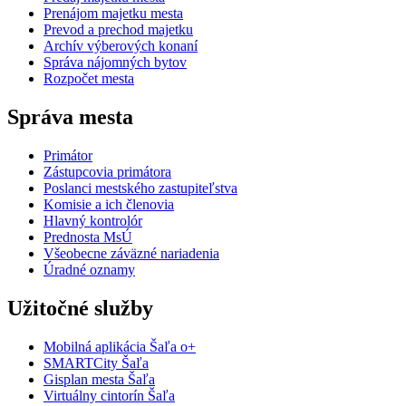
Prenájom majetku mesta
Prevod a prechod majetku
Archív výberových konaní
Správa nájomných bytov
Rozpočet mesta
Správa mesta
Primátor
Zástupcovia primátora
Poslanci mestského zastupiteľstva
Komisie a ich členovia
Hlavný kontrolór
Prednosta MsÚ
Všeobecne záväzné nariadenia
Úradné oznamy
Užitočné služby
Mobilná aplikácia Šaľa o+
SMARTCity Šaľa
Gisplan mesta Šaľa
Virtuálny cintorín Šaľa