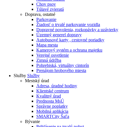
Chov psov
Túlavé zvieratá
Doprava, ostatné
Parkovanie
Žiadosť o trvalé parkovanie vozidla
Dopravné povolenia, rozkopávky a uzávierky
Územný generel dopravy
Autobusové karty , cestovné poriadky
Mapa mesta
Kamerový systém a ochrana majetku
Verejné osvetlenie
Zimná údržba
Pohrebiská, virtuálny cintorín
Prenájom hrobového miesta
Služby
Služby
Mestský úrad
Adresa, úradné hodiny
Klientské centrum
Kvalitný úrad
Prednosta MsÚ
Správne poplatky
Mobilná aplikácia
SMARTCity Šaľa
Bývanie
Prihlásenie na trvalý pobyt