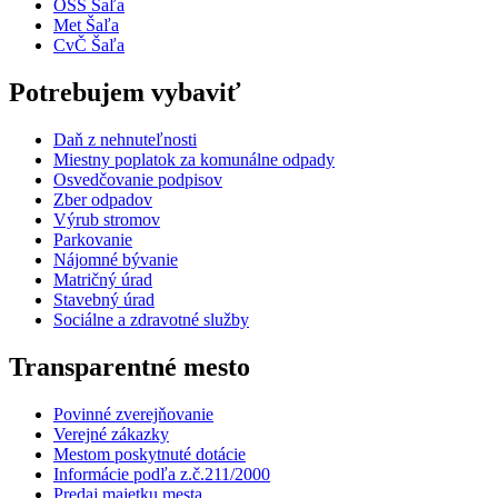
OSS Šaľa
Met Šaľa
CvČ Šaľa
Potrebujem vybaviť
Daň z nehnuteľnosti
Miestny poplatok za komunálne odpady
Osvedčovanie podpisov
Zber odpadov
Výrub stromov
Parkovanie
Nájomné bývanie
Matričný úrad
Stavebný úrad
Sociálne a zdravotné služby
Transparentné mesto
Povinné zverejňovanie
Verejné zákazky
Mestom poskytnuté dotácie
Informácie podľa z.č.211/2000
Predaj majetku mesta