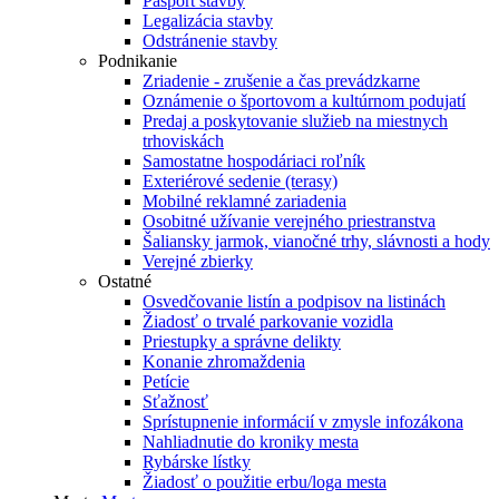
Pasport stavby
Legalizácia stavby
Odstránenie stavby
Podnikanie
Zriadenie - zrušenie a čas prevádzkarne
Oznámenie o športovom a kultúrnom podujatí
Predaj a poskytovanie služieb na miestnych
trhoviskách
Samostatne hospodáriaci roľník
Exteriérové sedenie (terasy)
Mobilné reklamné zariadenia
Osobitné užívanie verejného priestranstva
Šaliansky jarmok, vianočné trhy, slávnosti a hody
Verejné zbierky
Ostatné
Osvedčovanie listín a podpisov na listinách
Žiadosť o trvalé parkovanie vozidla
Priestupky a správne delikty
Konanie zhromaždenia
Petície
Sťažnosť
Sprístupnenie informácií v zmysle infozákona
Nahliadnutie do kroniky mesta
Rybárske lístky
Žiadosť o použitie erbu/loga mesta