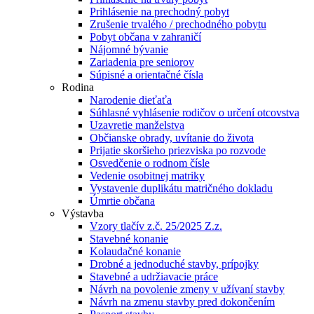
Prihlásenie na prechodný pobyt
Zrušenie trvalého / prechodného pobytu
Pobyt občana v zahraničí
Nájomné bývanie
Zariadenia pre seniorov
Súpisné a orientačné čísla
Rodina
Narodenie dieťaťa
Súhlasné vyhlásenie rodičov o určení otcovstva
Uzavretie manželstva
Občianske obrady, uvítanie do života
Prijatie skoršieho priezviska po rozvode
Osvedčenie o rodnom čísle
Vedenie osobitnej matriky
Vystavenie duplikátu matričného dokladu
Úmrtie občana
Výstavba
Vzory tlačív z.č. 25/2025 Z.z.
Stavebné konanie
Kolaudačné konanie
Drobné a jednoduché stavby, prípojky
Stavebné a udržiavacie práce
Návrh na povolenie zmeny v užívaní stavby
Návrh na zmenu stavby pred dokončením