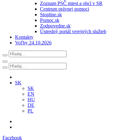
Zoznam PSČ miest a obcí v SR
Centrum právnej pomoci
Stopline.sk
Pomoc.sk
Zodpovedne.sk
Ústredný portál verejných služieb
Kontakty
Voľby 24.10.2026
SK
SK
EN
HU
DE
PL
Facebook