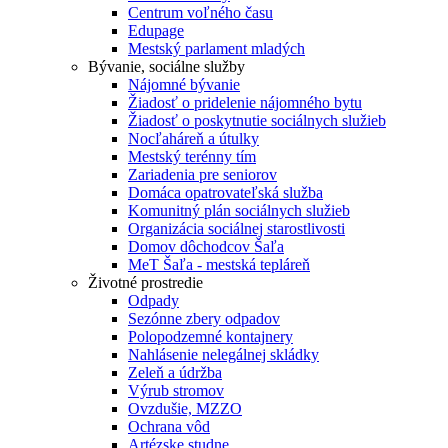
Centrum voľného času
Edupage
Mestský parlament mladých
Bývanie, sociálne služby
Nájomné bývanie
Žiadosť o pridelenie nájomného bytu
Žiadosť o poskytnutie sociálnych služieb
Nocľaháreň a útulky
Mestský terénny tím
Zariadenia pre seniorov
Domáca opatrovateľská služba
Komunitný plán sociálnych služieb
Organizácia sociálnej starostlivosti
Domov dôchodcov Šaľa
MeT Šaľa - mestská tepláreň
Životné prostredie
Odpady
Sezónne zbery odpadov
Polopodzemné kontajnery
Nahlásenie nelegálnej skládky
Zeleň a údržba
Výrub stromov
Ovzdušie, MZZO
Ochrana vôd
Artézske studne