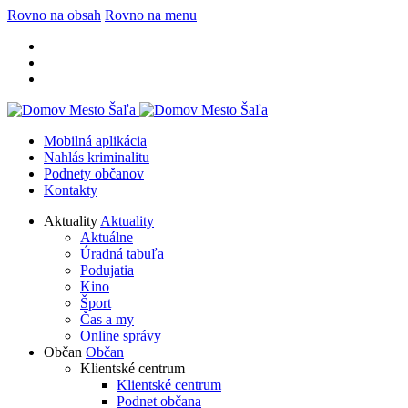
Rovno na obsah
Rovno na menu
Mobilná aplikácia
Nahlás kriminalitu
Podnety občanov
Kontakty
Aktuality
Aktuality
Aktuálne
Úradná tabuľa
Podujatia
Kino
Šport
Čas a my
Online správy
Občan
Občan
Klientské centrum
Klientské centrum
Podnet občana