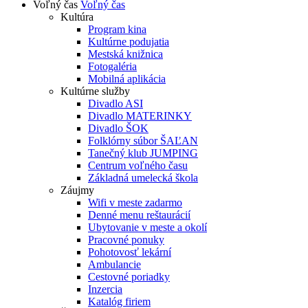
Voľný čas
Voľný čas
Kultúra
Program kina
Kultúrne podujatia
Mestská knižnica
Fotogaléria
Mobilná aplikácia
Kultúrne služby
Divadlo ASI
Divadlo MATERINKY
Divadlo ŠOK
Folklórny súbor ŠAĽAN
Tanečný klub JUMPING
Centrum voľného času
Základná umelecká škola
Záujmy
Wifi v meste zadarmo
Denné menu reštaurácií
Ubytovanie v meste a okolí
Pracovné ponuky
Pohotovosť lekární
Ambulancie
Cestovné poriadky
Inzercia
Katalóg firiem