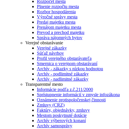
Rozpočet mesta
Plnenie rozpočtu mesta
Rozbor hospodárenia
Výročné správy mesta
Predaj majetku mesta
Prenájom majetku mesta
Prevod a prechod majetku
Správa nájomných bytov
Verejné obstarávanie
Verejné zákazky
Súťaž návrhov
Profil verejného obstarávateľa
Smernica o verejnom obstarávaní
Archív - zákazky s nízkou hodnotou
Archív - podlimitné zákazky
Archív - nadlimitné zákazky
Transparentné mesto
Informácie podľa z.č.211/2000
Sprístupnenie informácií v zmysle infozákona
Oznámenie protispoločenskej činnosti
Zmluvy (CRZ)
Faktúry, objednávky, zmluvy
Mestom poskytnuté dotácie
Archív výberových konaní
Archív samosprávy