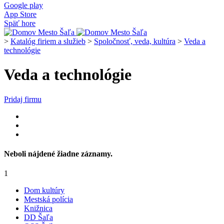
Google play
App Store
Späť hore
>
Katalóg firiem a služieb
>
Spoločnosť, veda, kultúra
>
Veda a
technológie
Veda a technológie
Pridaj firmu
Neboli nájdené žiadne záznamy.
1
Dom kultúry
Mestská polícia
Knižnica
DD Šaľa