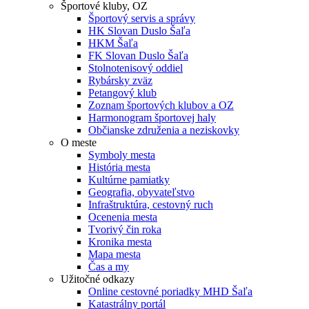
Športové kluby, OZ
Športový servis a správy
HK Slovan Duslo Šaľa
HKM Šaľa
FK Slovan Duslo Šaľa
Stolnotenisový oddiel
Rybársky zväz
Petangový klub
Zoznam športových klubov a OZ
Harmonogram športovej haly
Občianske združenia a neziskovky
O meste
Symboly mesta
História mesta
Kultúrne pamiatky
Geografia, obyvateľstvo
Infraštruktúra, cestovný ruch
Ocenenia mesta
Tvorivý čin roka
Kronika mesta
Mapa mesta
Čas a my
Užitočné odkazy
Online cestovné poriadky MHD Šaľa
Katastrálny portál