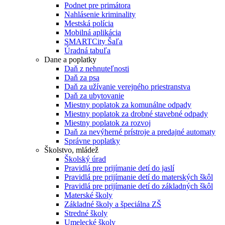
Podnet pre primátora
Nahlásenie kriminality
Mestská polícia
Mobilná aplikácia
SMARTCity Šaľa
Úradná tabuľa
Dane a poplatky
Daň z nehnuteľnosti
Daň za psa
Daň za užívanie verejného priestranstva
Daň za ubytovanie
Miestny poplatok za komunálne odpady
Miestny poplatok za drobné stavebné odpady
Miestny poplatok za rozvoj
Daň za nevýherné prístroje a predajné automaty
Správne poplatky
Školstvo, mládež
Školský úrad
Pravidlá pre prijímanie detí do jaslí
Pravidlá pre prijímanie detí do materských škôl
Pravidlá pre prijímanie detí do základných škôl
Materské školy
Základné školy a špeciálna ZŠ
Stredné školy
Umelecké školy