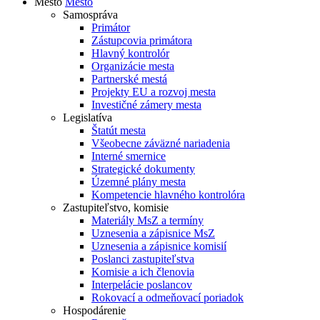
Mesto
Mesto
Samospráva
Primátor
Zástupcovia primátora
Hlavný kontrolór
Organizácie mesta
Partnerské mestá
Projekty EU a rozvoj mesta
Investičné zámery mesta
Legislatíva
Štatút mesta
Všeobecne záväzné nariadenia
Interné smernice
Strategické dokumenty
Územné plány mesta
Kompetencie hlavného kontrolóra
Zastupiteľstvo, komisie
Materiály MsZ a termíny
Uznesenia a zápisnice MsZ
Uznesenia a zápisnice komisií
Poslanci zastupiteľstva
Komisie a ich členovia
Interpelácie poslancov
Rokovací a odmeňovací poriadok
Hospodárenie