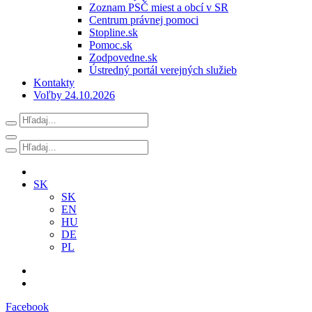
Zoznam PSČ miest a obcí v SR
Centrum právnej pomoci
Stopline.sk
Pomoc.sk
Zodpovedne.sk
Ústredný portál verejných služieb
Kontakty
Voľby 24.10.2026
SK
SK
EN
HU
DE
PL
Facebook