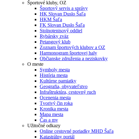
Športové kluby, OZ
Športový servis a správy
HK Slovan Duslo Šaľa
HKM Šaľa
FK Slovan Duslo Šaľa
Stolnotenisový oddiel
Rybársky zväz
Petangový klub
Zoznam športových klubov a OZ
Harmonogram športovej haly
Občianske združenia a neziskovky
O meste
Symboly mesta
História mesta
Kultúrne pamiatky
Geografia, obyvateľstvo
Infraštruktúra, cestovný ruch
Ocenenia mesta
Tvorivý čin roka
Kronika mesta
Mapa mesta
Čas a my
Užitočné odkazy
Online cestovné poriadky MHD Šaľa
Katastrálny portál