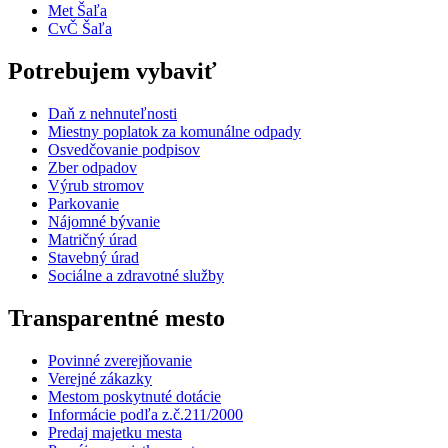
Met Šaľa
CvČ Šaľa
Potrebujem vybaviť
Daň z nehnuteľnosti
Miestny poplatok za komunálne odpady
Osvedčovanie podpisov
Zber odpadov
Výrub stromov
Parkovanie
Nájomné bývanie
Matričný úrad
Stavebný úrad
Sociálne a zdravotné služby
Transparentné mesto
Povinné zverejňovanie
Verejné zákazky
Mestom poskytnuté dotácie
Informácie podľa z.č.211/2000
Predaj majetku mesta