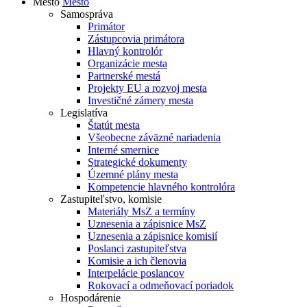
Mesto
Mesto
Samospráva
Primátor
Zástupcovia primátora
Hlavný kontrolór
Organizácie mesta
Partnerské mestá
Projekty EU a rozvoj mesta
Investičné zámery mesta
Legislatíva
Štatút mesta
Všeobecne záväzné nariadenia
Interné smernice
Strategické dokumenty
Územné plány mesta
Kompetencie hlavného kontrolóra
Zastupiteľstvo, komisie
Materiály MsZ a termíny
Uznesenia a zápisnice MsZ
Uznesenia a zápisnice komisií
Poslanci zastupiteľstva
Komisie a ich členovia
Interpelácie poslancov
Rokovací a odmeňovací poriadok
Hospodárenie