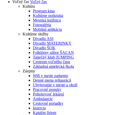
Voľný čas
Voľný čas
Kultúra
Program kina
Kultúrne podujatia
Mestská knižnica
Fotogaléria
Mobilná aplikácia
Kultúrne služby
Divadlo ASI
Divadlo MATERINKY
Divadlo ŠOK
Folklórny súbor ŠAĽAN
Tanečný klub JUMPING
Centrum voľného času
Základná umelecká škola
Záujmy
Wifi v meste zadarmo
Denné menu reštaurácií
Ubytovanie v meste a okolí
Pracovné ponuky
Pohotovosť lekární
Ambulancie
Cestovné poriadky
Inzercia
Katalóg firiem