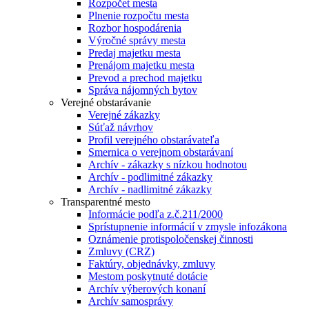
Rozpočet mesta
Plnenie rozpočtu mesta
Rozbor hospodárenia
Výročné správy mesta
Predaj majetku mesta
Prenájom majetku mesta
Prevod a prechod majetku
Správa nájomných bytov
Verejné obstarávanie
Verejné zákazky
Súťaž návrhov
Profil verejného obstarávateľa
Smernica o verejnom obstarávaní
Archív - zákazky s nízkou hodnotou
Archív - podlimitné zákazky
Archív - nadlimitné zákazky
Transparentné mesto
Informácie podľa z.č.211/2000
Sprístupnenie informácií v zmysle infozákona
Oznámenie protispoločenskej činnosti
Zmluvy (CRZ)
Faktúry, objednávky, zmluvy
Mestom poskytnuté dotácie
Archív výberových konaní
Archív samosprávy