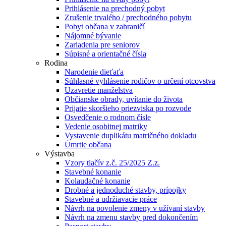
Prihlásenie na prechodný pobyt
Zrušenie trvalého / prechodného pobytu
Pobyt občana v zahraničí
Nájomné bývanie
Zariadenia pre seniorov
Súpisné a orientačné čísla
Rodina
Narodenie dieťaťa
Súhlasné vyhlásenie rodičov o určení otcovstva
Uzavretie manželstva
Občianske obrady, uvítanie do života
Prijatie skoršieho priezviska po rozvode
Osvedčenie o rodnom čísle
Vedenie osobitnej matriky
Vystavenie duplikátu matričného dokladu
Úmrtie občana
Výstavba
Vzory tlačív z.č. 25/2025 Z.z.
Stavebné konanie
Kolaudačné konanie
Drobné a jednoduché stavby, prípojky
Stavebné a udržiavacie práce
Návrh na povolenie zmeny v užívaní stavby
Návrh na zmenu stavby pred dokončením