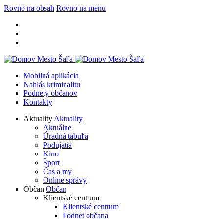
Rovno na obsah
Rovno na menu
Mobilná aplikácia
Nahlás kriminalitu
Podnety občanov
Kontakty
Aktuality
Aktuality
Aktuálne
Úradná tabuľa
Podujatia
Kino
Šport
Čas a my
Online správy
Občan
Občan
Klientské centrum
Klientské centrum
Podnet občana