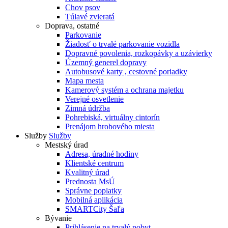
Chov psov
Túlavé zvieratá
Doprava, ostatné
Parkovanie
Žiadosť o trvalé parkovanie vozidla
Dopravné povolenia, rozkopávky a uzávierky
Územný generel dopravy
Autobusové karty , cestovné poriadky
Mapa mesta
Kamerový systém a ochrana majetku
Verejné osvetlenie
Zimná údržba
Pohrebiská, virtuálny cintorín
Prenájom hrobového miesta
Služby
Služby
Mestský úrad
Adresa, úradné hodiny
Klientské centrum
Kvalitný úrad
Prednosta MsÚ
Správne poplatky
Mobilná aplikácia
SMARTCity Šaľa
Bývanie
Prihlásenie na trvalý pobyt