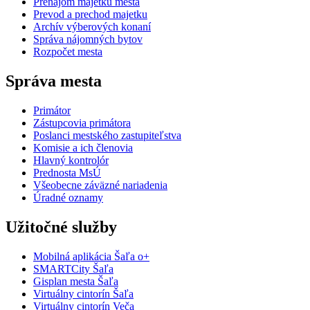
Prenájom majetku mesta
Prevod a prechod majetku
Archív výberových konaní
Správa nájomných bytov
Rozpočet mesta
Správa mesta
Primátor
Zástupcovia primátora
Poslanci mestského zastupiteľstva
Komisie a ich členovia
Hlavný kontrolór
Prednosta MsÚ
Všeobecne záväzné nariadenia
Úradné oznamy
Užitočné služby
Mobilná aplikácia Šaľa o+
SMARTCity Šaľa
Gisplan mesta Šaľa
Virtuálny cintorín Šaľa
Virtuálny cintorín Veča