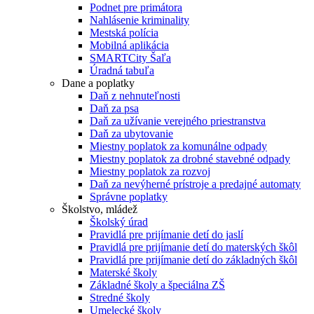
Podnet pre primátora
Nahlásenie kriminality
Mestská polícia
Mobilná aplikácia
SMARTCity Šaľa
Úradná tabuľa
Dane a poplatky
Daň z nehnuteľnosti
Daň za psa
Daň za užívanie verejného priestranstva
Daň za ubytovanie
Miestny poplatok za komunálne odpady
Miestny poplatok za drobné stavebné odpady
Miestny poplatok za rozvoj
Daň za nevýherné prístroje a predajné automaty
Správne poplatky
Školstvo, mládež
Školský úrad
Pravidlá pre prijímanie detí do jaslí
Pravidlá pre prijímanie detí do materských škôl
Pravidlá pre prijímanie detí do základných škôl
Materské školy
Základné školy a špeciálna ZŠ
Stredné školy
Umelecké školy