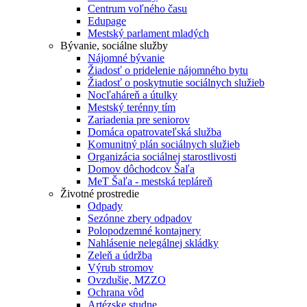
Centrum voľného času
Edupage
Mestský parlament mladých
Bývanie, sociálne služby
Nájomné bývanie
Žiadosť o pridelenie nájomného bytu
Žiadosť o poskytnutie sociálnych služieb
Nocľaháreň a útulky
Mestský terénny tím
Zariadenia pre seniorov
Domáca opatrovateľská služba
Komunitný plán sociálnych služieb
Organizácia sociálnej starostlivosti
Domov dôchodcov Šaľa
MeT Šaľa - mestská tepláreň
Životné prostredie
Odpady
Sezónne zbery odpadov
Polopodzemné kontajnery
Nahlásenie nelegálnej skládky
Zeleň a údržba
Výrub stromov
Ovzdušie, MZZO
Ochrana vôd
Artézske studne