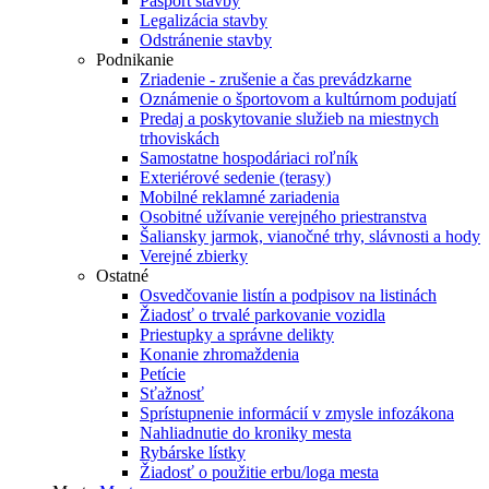
Pasport stavby
Legalizácia stavby
Odstránenie stavby
Podnikanie
Zriadenie - zrušenie a čas prevádzkarne
Oznámenie o športovom a kultúrnom podujatí
Predaj a poskytovanie služieb na miestnych
trhoviskách
Samostatne hospodáriaci roľník
Exteriérové sedenie (terasy)
Mobilné reklamné zariadenia
Osobitné užívanie verejného priestranstva
Šaliansky jarmok, vianočné trhy, slávnosti a hody
Verejné zbierky
Ostatné
Osvedčovanie listín a podpisov na listinách
Žiadosť o trvalé parkovanie vozidla
Priestupky a správne delikty
Konanie zhromaždenia
Petície
Sťažnosť
Sprístupnenie informácií v zmysle infozákona
Nahliadnutie do kroniky mesta
Rybárske lístky
Žiadosť o použitie erbu/loga mesta