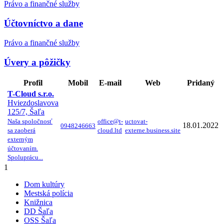
Právo a finančné služby
Účtovníctvo a dane
Právo a finančné služby
Úvery a pôžičky
Profil
Mobil
E-mail
Web
Pridaný
T-Cloud s.r.o.
Hviezdoslavova
125/7, Šaľa
Naša spoločnosť
office@t-
uctovat-
18.01.2022
0948246663
sa zaoberá
cloud.ltd
externe.business.site
externým
účtovaním.
Spoluprácu...
1
Dom kultúry
Mestská polícia
Knižnica
DD Šaľa
OSS Šaľa