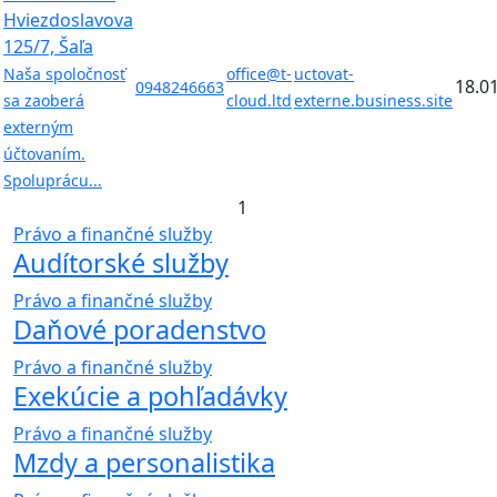
Hviezdoslavova
125/7, Šaľa
Naša spoločnosť
office@t-
uctovat-
18.0
0948246663
sa zaoberá
cloud.ltd
externe.business.site
externým
účtovaním.
Spoluprácu...
1
Právo a finančné služby
Audítorské služby
Právo a finančné služby
Daňové poradenstvo
Právo a finančné služby
Exekúcie a pohľadávky
Právo a finančné služby
Mzdy a personalistika