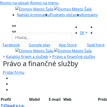
Rovno na obsah
Rovno na menu
Nahlás kriminalitu
Podnety občanov
Kontakty
SK
Facebook
Google play
App Store
Späť hore
>
Katalóg firiem a služieb
>
Právo a finančné služby
Právo a finančné služby
Pridaj firmu
Profil
Mobil
E-mail
Web
Prid
T-Cloud s.r.o.