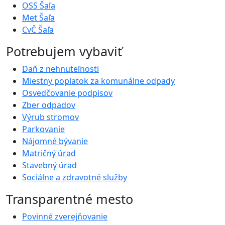
OSS Šaľa
Met Šaľa
CvČ Šaľa
Potrebujem vybaviť
Daň z nehnuteľnosti
Miestny poplatok za komunálne odpady
Osvedčovanie podpisov
Zber odpadov
Výrub stromov
Parkovanie
Nájomné bývanie
Matričný úrad
Stavebný úrad
Sociálne a zdravotné služby
Transparentné mesto
Povinné zverejňovanie