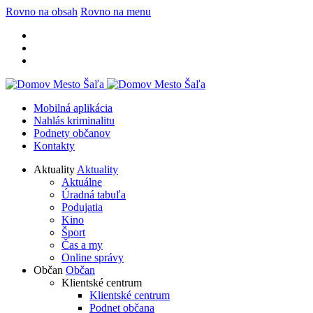
Rovno na obsah
Rovno na menu
Mobilná aplikácia
Nahlás kriminalitu
Podnety občanov
Kontakty
Aktuality
Aktuality
Aktuálne
Úradná tabuľa
Podujatia
Kino
Šport
Čas a my
Online správy
Občan
Občan
Klientské centrum
Klientské centrum
Podnet občana