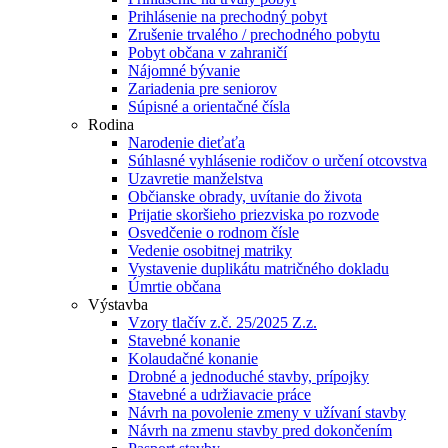
Prihlásenie na prechodný pobyt
Zrušenie trvalého / prechodného pobytu
Pobyt občana v zahraničí
Nájomné bývanie
Zariadenia pre seniorov
Súpisné a orientačné čísla
Rodina
Narodenie dieťaťa
Súhlasné vyhlásenie rodičov o určení otcovstva
Uzavretie manželstva
Občianske obrady, uvítanie do života
Prijatie skoršieho priezviska po rozvode
Osvedčenie o rodnom čísle
Vedenie osobitnej matriky
Vystavenie duplikátu matričného dokladu
Úmrtie občana
Výstavba
Vzory tlačív z.č. 25/2025 Z.z.
Stavebné konanie
Kolaudačné konanie
Drobné a jednoduché stavby, prípojky
Stavebné a udržiavacie práce
Návrh na povolenie zmeny v užívaní stavby
Návrh na zmenu stavby pred dokončením