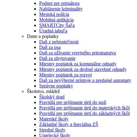
Podnet pre primátora
Nahlásenie kriminality
Mestská polícia
Mobilná aplikácia
SMARTCity Šaľa
Úradná tabuľa
Dane a poplatky
Daň z nehnuteľnosti
Daň za psa
Daň za užívanie verejného priestranstva
Daň za ubytovanie
Miestny poplatok za komunálne odpady
Miestny poplatok za drobné stavebné odpady
Miestny poplatok za rozvoj
Daň za nevýherné prístroje a predajné automaty
Správne poplatky
Školstvo, mládež
Školský úrad
Pravidlá pre prijímanie detí do jaslí
Pravidlá pre prijímanie detí do materských škôl
Pravidlá pre prijímanie detí do základných škôl
Materské školy
Základné školy a špeciálna ZŠ
Stredné školy
Umelecké školy