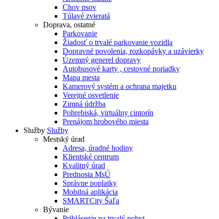
Chov psov
Túlavé zvieratá
Doprava, ostatné
Parkovanie
Žiadosť o trvalé parkovanie vozidla
Dopravné povolenia, rozkopávky a uzávierky
Územný generel dopravy
Autobusové karty , cestovné poriadky
Mapa mesta
Kamerový systém a ochrana majetku
Verejné osvetlenie
Zimná údržba
Pohrebiská, virtuálny cintorín
Prenájom hrobového miesta
Služby
Služby
Mestský úrad
Adresa, úradné hodiny
Klientské centrum
Kvalitný úrad
Prednosta MsÚ
Správne poplatky
Mobilná aplikácia
SMARTCity Šaľa
Bývanie
Prihlásenie na trvalý pobyt