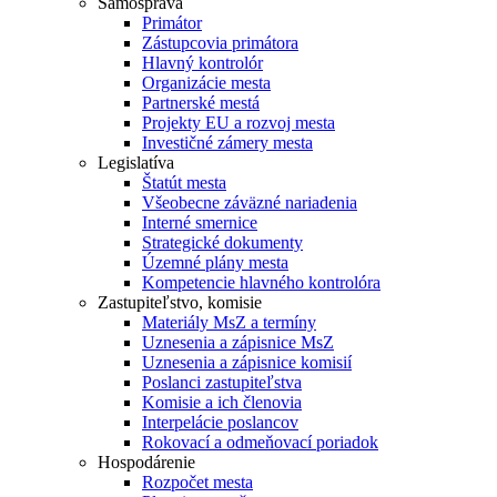
Samospráva
Primátor
Zástupcovia primátora
Hlavný kontrolór
Organizácie mesta
Partnerské mestá
Projekty EU a rozvoj mesta
Investičné zámery mesta
Legislatíva
Štatút mesta
Všeobecne záväzné nariadenia
Interné smernice
Strategické dokumenty
Územné plány mesta
Kompetencie hlavného kontrolóra
Zastupiteľstvo, komisie
Materiály MsZ a termíny
Uznesenia a zápisnice MsZ
Uznesenia a zápisnice komisií
Poslanci zastupiteľstva
Komisie a ich členovia
Interpelácie poslancov
Rokovací a odmeňovací poriadok
Hospodárenie
Rozpočet mesta