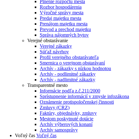
Plnenie rozpočtu mesta
Rozbor hospodárenia
Výročné správy mesta
Predaj majetku mesta
Prenájom majetku mesta
Prevod a prechod majetku
Správa nájomných bytov
Verejné obstarávanie
Verejné zákazky
Súťaž návrhov
Profil verejného obstarávateľa
Smernica o verejnom obstarávaní
Archív - zákazky s nízkou hodnotou
Archív - podlimitné zákazky
Archív - nadlimitné zákazky
Transparentné mesto
Informácie podľa z.č.211/2000
Sprístupnenie informácií v zmysle infozákona
Oznámenie protispoločenskej činnosti
Zmluvy (CRZ)
Faktúry, objednávky, zmluvy
Mestom poskytnuté dotácie
Archív výberových konaní
Archív samosprávy
Voľný čas
Voľný čas