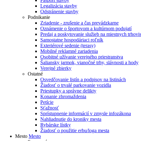
Pasport stavby
Legalizácia stavby
Odstránenie stavby
Podnikanie
Zriadenie - zrušenie a čas prevádzkarne
Oznámenie o športovom a kultúrnom podujatí
Predaj a poskytovanie služieb na miestnych trhovi
Samostatne hospodáriaci roľník
Exteriérové sedenie (terasy)
Mobilné reklamné zariadenia
Osobitné užívanie verejného priestranstva
Šaliansky jarmok, vianočné trhy, slávnosti a hody
Verejné zbierky
Ostatné
Osvedčovanie listín a podpisov na listinách
Žiadosť o trvalé parkovanie vozidla
Priestupky a správne delikty
Konanie zhromaždenia
Petície
Sťažnosť
Sprístupnenie informácií v zmysle infozákona
Nahliadnutie do kroniky mesta
Rybárske lístky
Žiadosť o použitie erbu/loga mesta
Mesto
Mesto