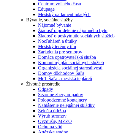
Centrum voľného času
Edupage
Mestský parlament mladých
Bývanie, sociálne služby
Nájomné bývanie
Žiadosť o pridelenie nájomného bytu
Žiadosť o poskytnutie sociálnych služieb
Nocľaháreň a útulky
Mestský terénny tím
Zariadenia pre seniorov
Domáca opatrovateľská služba
Komunitný plán sociálnych služieb
Organizácia sociálnej starostlivosti
Domov dôchodcov Šaľa
MeT Šaľa - mestská tepláreň
Životné prostredie
Odpady
Sezónne zbery odpadov
Polopodzemné kontajnery
Nahlásenie nelegálnej skládky
Zeleň a údržba
Výrub stromov
Ovzdušie, MZZO
Ochrana vôd
Artézske studne