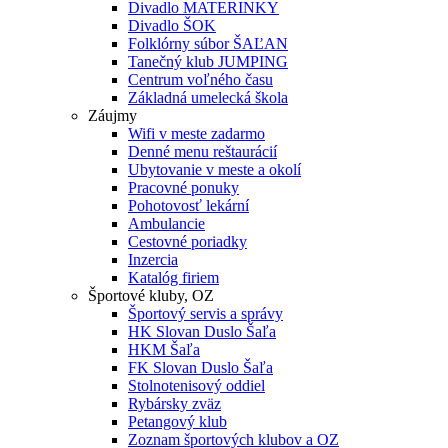
Divadlo MATERINKY
Divadlo ŠOK
Folklórny súbor ŠAĽAN
Tanečný klub JUMPING
Centrum voľného času
Základná umelecká škola
Záujmy
Wifi v meste zadarmo
Denné menu reštaurácií
Ubytovanie v meste a okolí
Pracovné ponuky
Pohotovosť lekární
Ambulancie
Cestovné poriadky
Inzercia
Katalóg firiem
Športové kluby, OZ
Športový servis a správy
HK Slovan Duslo Šaľa
HKM Šaľa
FK Slovan Duslo Šaľa
Stolnotenisový oddiel
Rybársky zväz
Petangový klub
Zoznam športových klubov a OZ