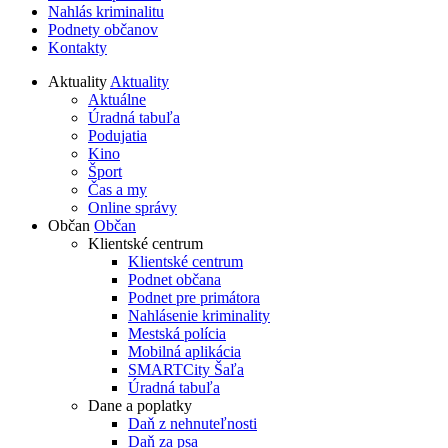
Nahlás kriminalitu
Podnety občanov
Kontakty
Aktuality
Aktuality
Aktuálne
Úradná tabuľa
Podujatia
Kino
Šport
Čas a my
Online správy
Občan
Občan
Klientské centrum
Klientské centrum
Podnet občana
Podnet pre primátora
Nahlásenie kriminality
Mestská polícia
Mobilná aplikácia
SMARTCity Šaľa
Úradná tabuľa
Dane a poplatky
Daň z nehnuteľnosti
Daň za psa