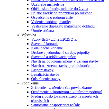
Uzavretie manželstva
Občianske obrady, uvítanie do života
Prijatie skoršieho priezviska po rozvode
Osvedčenie o rodnom čísle
Vedenie osobitnej matriky
Vystavenie duplikátu matričného dokladu
Úmrtie občana
Výstavba
Vzory tlačív z.č. 25/2025 Z.z.
Stavebné konanie
Kolaudačné konanie
Drobné a jednoduché stavby, prípojky
Stavebné a udržiavacie práce
Návrh na povolenie zmeny v užívaní stavby
Návrh na zmenu stavby pred dokončením
Pasport stavby
Legalizácia stavby
Odstránenie stavby
Podnikanie
Zriadenie - zrušenie a čas prevádzkarne
Oznámenie o športovom a kultúrnom podujatí
Predaj a poskytovanie služieb na miestnych
trhoviskách
Samostatne hospodáriaci roľník