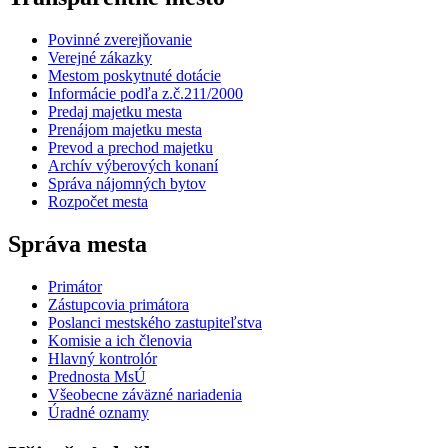
Povinné zverejňovanie
Verejné zákazky
Mestom poskytnuté dotácie
Informácie podľa z.č.211/2000
Predaj majetku mesta
Prenájom majetku mesta
Prevod a prechod majetku
Archív výberových konaní
Správa nájomných bytov
Rozpočet mesta
Správa mesta
Primátor
Zástupcovia primátora
Poslanci mestského zastupiteľstva
Komisie a ich členovia
Hlavný kontrolór
Prednosta MsÚ
Všeobecne záväzné nariadenia
Úradné oznamy