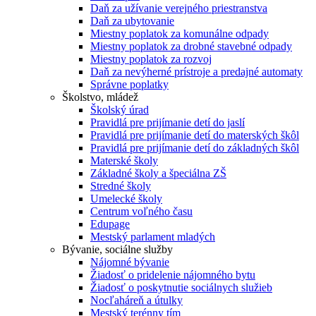
Daň za užívanie verejného priestranstva
Daň za ubytovanie
Miestny poplatok za komunálne odpady
Miestny poplatok za drobné stavebné odpady
Miestny poplatok za rozvoj
Daň za nevýherné prístroje a predajné automaty
Správne poplatky
Školstvo, mládež
Školský úrad
Pravidlá pre prijímanie detí do jaslí
Pravidlá pre prijímanie detí do materských škôl
Pravidlá pre prijímanie detí do základných škôl
Materské školy
Základné školy a špeciálna ZŠ
Stredné školy
Umelecké školy
Centrum voľného času
Edupage
Mestský parlament mladých
Bývanie, sociálne služby
Nájomné bývanie
Žiadosť o pridelenie nájomného bytu
Žiadosť o poskytnutie sociálnych služieb
Nocľaháreň a útulky
Mestský terénny tím