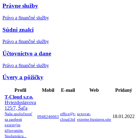
Právne služby
Právo a finančné služby
Súdni znalci
Právo a finančné služby
Účtovníctvo a dane
Právo a finančné služby
Úvery a pôžičky
Profil
Mobil
E-mail
Web
Pridaný
T-Cloud s.r.o.
Hviezdoslavova
125/7, Šaľa
Naša spoločnosť
office@t-
uctovat-
18.01.2022
0948246663
sa zaoberá
cloud.ltd
externe.business.site
externým
účtovaním.
Spoluprácu...