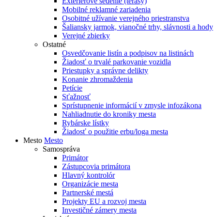
Exteriérové sedenie (terasy)
Mobilné reklamné zariadenia
Osobitné užívanie verejného priestranstva
Šaliansky jarmok, vianočné trhy, slávnosti a hody
Verejné zbierky
Ostatné
Osvedčovanie listín a podpisov na listinách
Žiadosť o trvalé parkovanie vozidla
Priestupky a správne delikty
Konanie zhromaždenia
Petície
Sťažnosť
Sprístupnenie informácií v zmysle infozákona
Nahliadnutie do kroniky mesta
Rybárske lístky
Žiadosť o použitie erbu/loga mesta
Mesto
Mesto
Samospráva
Primátor
Zástupcovia primátora
Hlavný kontrolór
Organizácie mesta
Partnerské mestá
Projekty EU a rozvoj mesta
Investičné zámery mesta