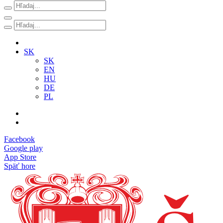
SK
SK
EN
HU
DE
PL
Facebook
Google play
App Store
Späť hore