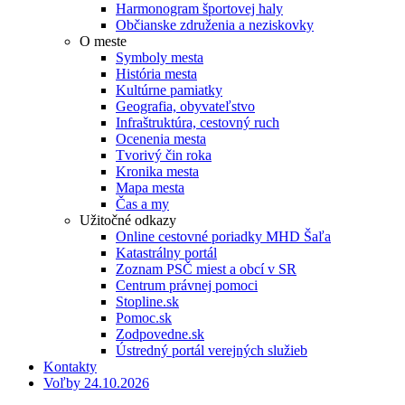
Harmonogram športovej haly
Občianske združenia a neziskovky
O meste
Symboly mesta
História mesta
Kultúrne pamiatky
Geografia, obyvateľstvo
Infraštruktúra, cestovný ruch
Ocenenia mesta
Tvorivý čin roka
Kronika mesta
Mapa mesta
Čas a my
Užitočné odkazy
Online cestovné poriadky MHD Šaľa
Katastrálny portál
Zoznam PSČ miest a obcí v SR
Centrum právnej pomoci
Stopline.sk
Pomoc.sk
Zodpovedne.sk
Ústredný portál verejných služieb
Kontakty
Voľby 24.10.2026