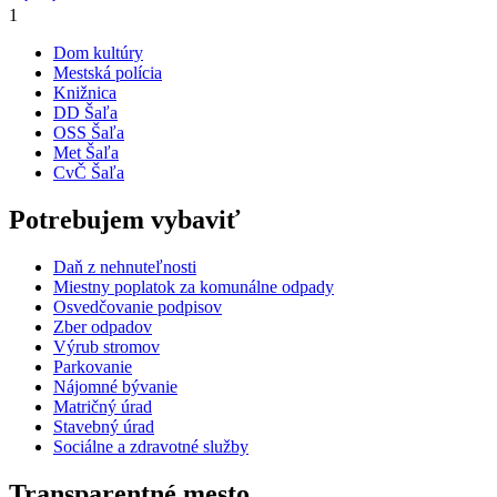
1
Dom kultúry
Mestská polícia
Knižnica
DD Šaľa
OSS Šaľa
Met Šaľa
CvČ Šaľa
Potrebujem vybaviť
Daň z nehnuteľnosti
Miestny poplatok za komunálne odpady
Osvedčovanie podpisov
Zber odpadov
Výrub stromov
Parkovanie
Nájomné bývanie
Matričný úrad
Stavebný úrad
Sociálne a zdravotné služby
Transparentné mesto