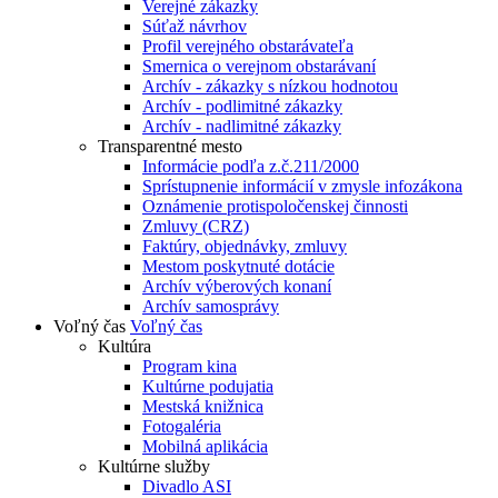
Verejné zákazky
Súťaž návrhov
Profil verejného obstarávateľa
Smernica o verejnom obstarávaní
Archív - zákazky s nízkou hodnotou
Archív - podlimitné zákazky
Archív - nadlimitné zákazky
Transparentné mesto
Informácie podľa z.č.211/2000
Sprístupnenie informácií v zmysle infozákona
Oznámenie protispoločenskej činnosti
Zmluvy (CRZ)
Faktúry, objednávky, zmluvy
Mestom poskytnuté dotácie
Archív výberových konaní
Archív samosprávy
Voľný čas
Voľný čas
Kultúra
Program kina
Kultúrne podujatia
Mestská knižnica
Fotogaléria
Mobilná aplikácia
Kultúrne služby
Divadlo ASI