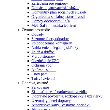
Zariadenia pre seniorov
Domáca opatrovateľská služba
Komunitný plán sociálnych služieb
Organizácia sociálnej starostlivosti
Domov dôchodcov Šaľa
MeT Šaľa - mestská tepláreň
Životné prostredie
Odpady
Sezónne zbery odpadov
Polopodzemné kontajnery
Nahlásenie nelegálnej skládky
Zeleň a údržba
Výrub stromov
Ovzdušie, MZZO
Ochrana vôd
Artézske studne
Chov psov
Túlavé zvieratá
Doprava, ostatné
Parkovanie
Žiadosť o trvalé parkovanie vozidla
Dopravné povolenia, rozkopávky a uzávierky
Územný generel dopravy
Autobusové karty , cestovné poriadky
Mapa mesta