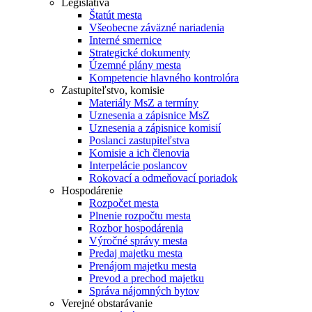
Legislatíva
Štatút mesta
Všeobecne záväzné nariadenia
Interné smernice
Strategické dokumenty
Územné plány mesta
Kompetencie hlavného kontrolóra
Zastupiteľstvo, komisie
Materiály MsZ a termíny
Uznesenia a zápisnice MsZ
Uznesenia a zápisnice komisií
Poslanci zastupiteľstva
Komisie a ich členovia
Interpelácie poslancov
Rokovací a odmeňovací poriadok
Hospodárenie
Rozpočet mesta
Plnenie rozpočtu mesta
Rozbor hospodárenia
Výročné správy mesta
Predaj majetku mesta
Prenájom majetku mesta
Prevod a prechod majetku
Správa nájomných bytov
Verejné obstarávanie