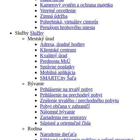
Kamerový systém a ochrana majetku
Verejné osvetlenie
Zimná údržba
Pohrebiská, virtuálny cintorín
Prenájom hrobového miesta
Služby
Služby
Mestský úrad
Adresa, úradné hodiny
Klientské centrum
Kvalitný úrad
Prednosta MsÚ
Správne poplatky
Mobilná aplikácia
SMARTCity Šaľa
Bývanie
Prihlásenie na trvalý pobyt
Prihlásenie na prechodný pobyt
Zrušenie trvalého / prechodného pobytu
Pobyt občana v zahraničí
Nájomné bývanie
Zariadenia pre seniorov
Súpisné a orientačné čísla
Rodina
Narodenie dieťaťa
Súhlasné vyhlásenie rodičov o určení otcovstva