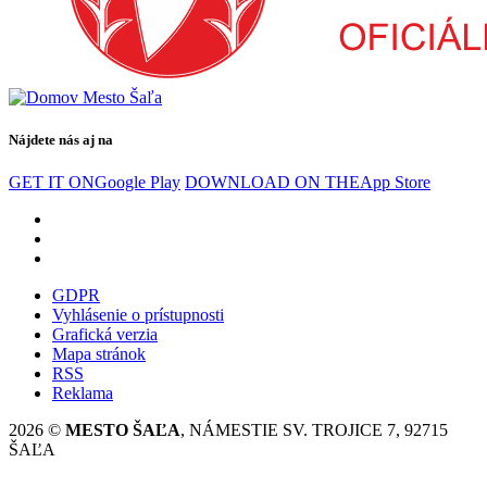
Nájdete nás aj na
GET IT ON
Google Play
DOWNLOAD ON THE
App Store
GDPR
Vyhlásenie o prístupnosti
Grafická verzia
Mapa stránok
RSS
Reklama
2026 ©
MESTO ŠAĽA
, NÁMESTIE SV. TROJICE 7, 92715
ŠAĽA