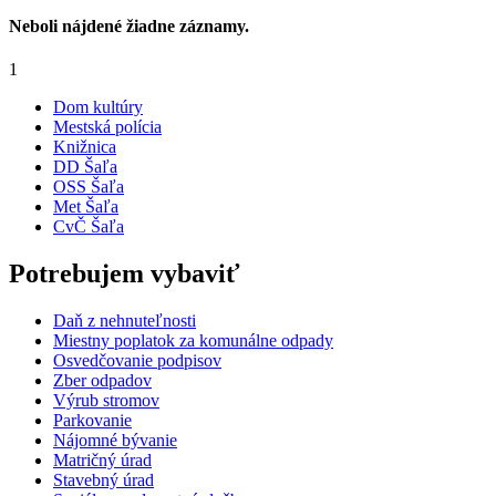
Neboli nájdené žiadne záznamy.
1
Dom kultúry
Mestská polícia
Knižnica
DD Šaľa
OSS Šaľa
Met Šaľa
CvČ Šaľa
Potrebujem vybaviť
Daň z nehnuteľnosti
Miestny poplatok za komunálne odpady
Osvedčovanie podpisov
Zber odpadov
Výrub stromov
Parkovanie
Nájomné bývanie
Matričný úrad
Stavebný úrad