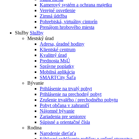
Kamerový systém a ochrana majetku
Verejné osvetlenie
Zimná údržba
Pohrebiská, virtuálny cintorín
Prenájom hrobového miesta
Služby
Služby
Mestský úrad
Adresa, úradné hodiny
Klientské centrum
Kvalitný úrad
Prednosta MsÚ
Správne poplatky
Mobilná aplikácia
SMARTCity Šaľa
Bývanie
Prihlásenie na trvalý pobyt
Prihlásenie na prechodný pobyt
Zrušenie trvalého / prechodného pobytu
Pobyt občana v zahraničí
Nájomné bývanie
Zariadenia pre seniorov
Súpisné a orientačné čísla
Rodina
Narodenie dieťaťa
Súhlasné vyhlásenie rodičov o určení otcovstva