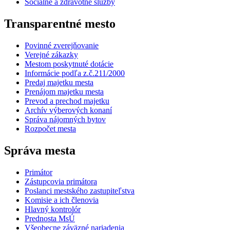
Sociálne a zdravotné služby
Transparentné mesto
Povinné zverejňovanie
Verejné zákazky
Mestom poskytnuté dotácie
Informácie podľa z.č.211/2000
Predaj majetku mesta
Prenájom majetku mesta
Prevod a prechod majetku
Archív výberových konaní
Správa nájomných bytov
Rozpočet mesta
Správa mesta
Primátor
Zástupcovia primátora
Poslanci mestského zastupiteľstva
Komisie a ich členovia
Hlavný kontrolór
Prednosta MsÚ
Všeobecne záväzné nariadenia