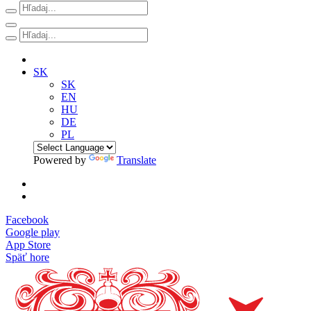
SK
SK
EN
HU
DE
PL
Powered by
Translate
Facebook
Google play
App Store
Späť hore