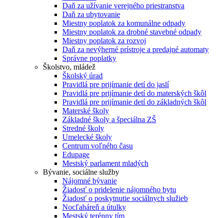
Daň za užívanie verejného priestranstva
Daň za ubytovanie
Miestny poplatok za komunálne odpady
Miestny poplatok za drobné stavebné odpady
Miestny poplatok za rozvoj
Daň za nevýherné prístroje a predajné automaty
Správne poplatky
Školstvo, mládež
Školský úrad
Pravidlá pre prijímanie detí do jaslí
Pravidlá pre prijímanie detí do materských škôl
Pravidlá pre prijímanie detí do základných škôl
Materské školy
Základné školy a špeciálna ZŠ
Stredné školy
Umelecké školy
Centrum voľného času
Edupage
Mestský parlament mladých
Bývanie, sociálne služby
Nájomné bývanie
Žiadosť o pridelenie nájomného bytu
Žiadosť o poskytnutie sociálnych služieb
Nocľaháreň a útulky
Mestský terénny tím