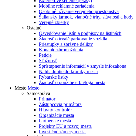
Exteriérové sedenie (terasy)
Mobilné reklamné zariadenia
Osobitné užívanie verejného priestranstva
Šaliansky jarmok, vianočné trhy, slávnosti a hody
Verejné zbierky
Ostatné
Osvedčovanie listín a podpisov na listinách
Žiadosť o trvalé parkovanie vozidla
Priestupky a správne delikty
Konanie zhromaždenia
Petície
Sťažnosť
Sprístupnenie informácií v zmysle infozákona
Nahliadnutie do kroniky mesta
Rybárske lístky
Žiadosť o použitie erbu/loga mesta
Mesto
Mesto
Samospráva
Primátor
Zástupcovia primátora
Hlavný kontrolór
Organizácie mesta
Partnerské mestá
Projekty EU a rozvoj mesta
Investičné zámery mesta