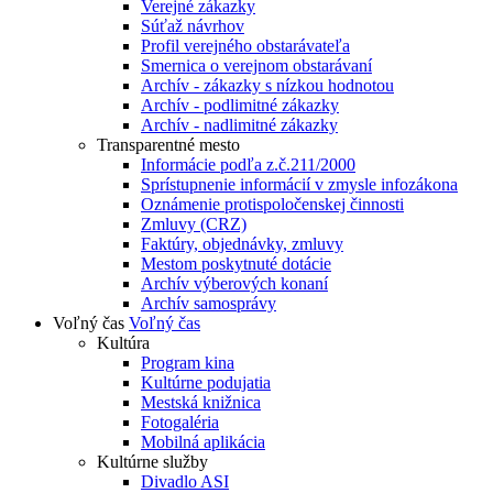
Verejné zákazky
Súťaž návrhov
Profil verejného obstarávateľa
Smernica o verejnom obstarávaní
Archív - zákazky s nízkou hodnotou
Archív - podlimitné zákazky
Archív - nadlimitné zákazky
Transparentné mesto
Informácie podľa z.č.211/2000
Sprístupnenie informácií v zmysle infozákona
Oznámenie protispoločenskej činnosti
Zmluvy (CRZ)
Faktúry, objednávky, zmluvy
Mestom poskytnuté dotácie
Archív výberových konaní
Archív samosprávy
Voľný čas
Voľný čas
Kultúra
Program kina
Kultúrne podujatia
Mestská knižnica
Fotogaléria
Mobilná aplikácia
Kultúrne služby
Divadlo ASI