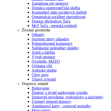
Zariadenia pre seniorov
Domáca opatrovateľská služba
Komunitný plán sociálnych služieb
Organizácia sociálnej starostlivosti
Domov dôchodcov Šaľa
MeT Šaľa - mestská tepláreň
Životné prostredie
Odpady
Sezónne zbery odpadov
Polopodzemné kontajnery
Nahlásenie nelegálnej skládky
Zeleň a údržba
Výrub stromov
Ovzdušie, MZZO
Ochrana vôd
Artézske studne
Chov psov
Túlavé zvieratá
Doprava, ostatné
Parkovanie
Žiadosť o trvalé parkovanie vozidla
Dopravné povolenia, rozkopávky a uzávierky
Územný generel dopravy
Autobusové karty , cestovné poriadky
Mapa mesta