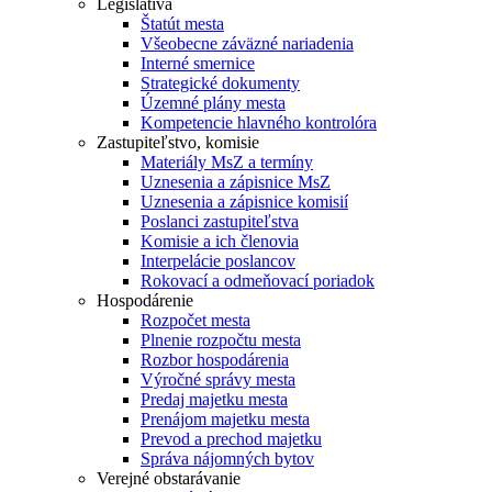
Legislatíva
Štatút mesta
Všeobecne záväzné nariadenia
Interné smernice
Strategické dokumenty
Územné plány mesta
Kompetencie hlavného kontrolóra
Zastupiteľstvo, komisie
Materiály MsZ a termíny
Uznesenia a zápisnice MsZ
Uznesenia a zápisnice komisií
Poslanci zastupiteľstva
Komisie a ich členovia
Interpelácie poslancov
Rokovací a odmeňovací poriadok
Hospodárenie
Rozpočet mesta
Plnenie rozpočtu mesta
Rozbor hospodárenia
Výročné správy mesta
Predaj majetku mesta
Prenájom majetku mesta
Prevod a prechod majetku
Správa nájomných bytov
Verejné obstarávanie