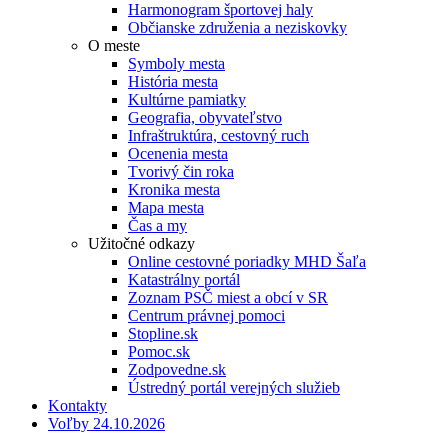
Harmonogram športovej haly
Občianske združenia a neziskovky
O meste
Symboly mesta
História mesta
Kultúrne pamiatky
Geografia, obyvateľstvo
Infraštruktúra, cestovný ruch
Ocenenia mesta
Tvorivý čin roka
Kronika mesta
Mapa mesta
Čas a my
Užitočné odkazy
Online cestovné poriadky MHD Šaľa
Katastrálny portál
Zoznam PSČ miest a obcí v SR
Centrum právnej pomoci
Stopline.sk
Pomoc.sk
Zodpovedne.sk
Ústredný portál verejných služieb
Kontakty
Voľby 24.10.2026