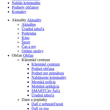
Nahlás kriminalitu
Podnety občanov
Kontakty
Aktuality
Aktuality
Aktuálne
Úradná tabuľa
Podujatia
Kino
Šport
Čas a my
Online správy
Občan
Občan
Klientské centrum
Klientské centrum
Podnet občana
Podnet pre primátora
Nahlásenie kriminality
Mestská polícia
Mobilná aplikácia
SMARTCity Šaľa
Úradná tabuľa
Dane a poplatky
Daň z nehnuteľnosti
Daň za psa