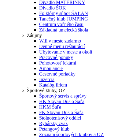
Divadlo MATERINKY
Divadlo ŠOK
Folklórny súbor ŠAĽAN
Tanečný klub JUMPING
Centrum voľného času
Základná umelecká škola
Záujmy
Wifi v meste zadarmo
Denné menu reštaurácií
Ubytovanie v meste a okolí
Pracovné ponuky
Pohotovosť lekární
Ambulancie
Cestovné poriadky
Inzercia
Katalóg firiem
Športové kluby, OZ
Športový servis a správy
HK Slovan Duslo Šaľa
HKM Šaľa
FK Slovan Duslo Šaľa
Stolnotenisový oddiel
Rybársky zväz
Petangový klub
Zoznam športových klubov a OZ