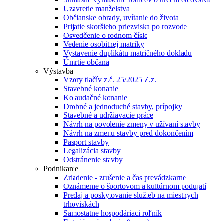
Uzavretie manželstva
Občianske obrady, uvítanie do života
Prijatie skoršieho priezviska po rozvode
Osvedčenie o rodnom čísle
Vedenie osobitnej matriky
Vystavenie duplikátu matričného dokladu
Úmrtie občana
Výstavba
Vzory tlačív z.č. 25/2025 Z.z.
Stavebné konanie
Kolaudačné konanie
Drobné a jednoduché stavby, prípojky
Stavebné a udržiavacie práce
Návrh na povolenie zmeny v užívaní stavby
Návrh na zmenu stavby pred dokončením
Pasport stavby
Legalizácia stavby
Odstránenie stavby
Podnikanie
Zriadenie - zrušenie a čas prevádzkarne
Oznámenie o športovom a kultúrnom podujatí
Predaj a poskytovanie služieb na miestnych
trhoviskách
Samostatne hospodáriaci roľník