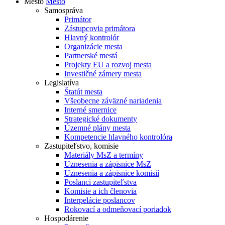
Mesto
Mesto
Samospráva
Primátor
Zástupcovia primátora
Hlavný kontrolór
Organizácie mesta
Partnerské mestá
Projekty EU a rozvoj mesta
Investičné zámery mesta
Legislatíva
Štatút mesta
Všeobecne záväzné nariadenia
Interné smernice
Strategické dokumenty
Územné plány mesta
Kompetencie hlavného kontrolóra
Zastupiteľstvo, komisie
Materiály MsZ a termíny
Uznesenia a zápisnice MsZ
Uznesenia a zápisnice komisií
Poslanci zastupiteľstva
Komisie a ich členovia
Interpelácie poslancov
Rokovací a odmeňovací poriadok
Hospodárenie