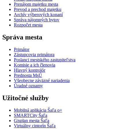
Prenájom majetku mesta
Prevod a prechod majetku
Archív výberových konaní
Správa nájomných bytov
Rozpočet mesta
Správa mesta
Primátor
Zástupcovia primátora
Poslanci mestského zastupiteľstva
Komisie a ich členovia
Hlavný kontrolór
Prednosta MsÚ
Všeobecne záväzné nariadenia
Úradné oznamy
Užitočné služby
Mobilná aplikácia Šaľa o+
SMARTCity Šaľa
Gisplan mesta Šaľa
Virtuálny cintorín Šaľa