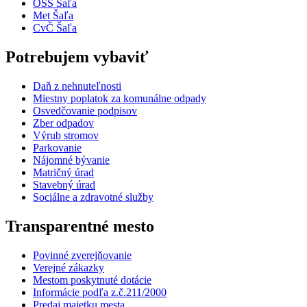
OSS Šaľa
Met Šaľa
CvČ Šaľa
Potrebujem vybaviť
Daň z nehnuteľnosti
Miestny poplatok za komunálne odpady
Osvedčovanie podpisov
Zber odpadov
Výrub stromov
Parkovanie
Nájomné bývanie
Matričný úrad
Stavebný úrad
Sociálne a zdravotné služby
Transparentné mesto
Povinné zverejňovanie
Verejné zákazky
Mestom poskytnuté dotácie
Informácie podľa z.č.211/2000
Predaj majetku mesta