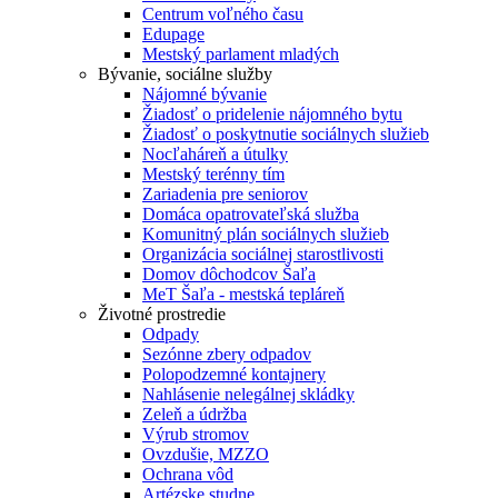
Centrum voľného času
Edupage
Mestský parlament mladých
Bývanie, sociálne služby
Nájomné bývanie
Žiadosť o pridelenie nájomného bytu
Žiadosť o poskytnutie sociálnych služieb
Nocľaháreň a útulky
Mestský terénny tím
Zariadenia pre seniorov
Domáca opatrovateľská služba
Komunitný plán sociálnych služieb
Organizácia sociálnej starostlivosti
Domov dôchodcov Šaľa
MeT Šaľa - mestská tepláreň
Životné prostredie
Odpady
Sezónne zbery odpadov
Polopodzemné kontajnery
Nahlásenie nelegálnej skládky
Zeleň a údržba
Výrub stromov
Ovzdušie, MZZO
Ochrana vôd
Artézske studne