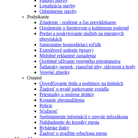
Pasport stavby
Legalizácia stavby
Odstránenie stavby
Podnikanie
Zriadenie - zrušenie a čas prevádzkarne
Oznámenie o športovom a kultúrnom podujatí
Predaj a poskytovanie služieb na miestnych
trhoviskách
Samostatne hospodáriaci roľník
Exteriérové sedenie (terasy)
Mobilné reklamné zariadenia
Osobitné užívanie verejného priestranstva
Šaliansky jarmok, vianočné trhy, slávnosti a hody
Verejné zbierky
Ostatné
Osvedčovanie listín a podpisov na listinách
Žiadosť o trvalé parkovanie vozidla
Priestupky a správne delikty
Konanie zhromaždenia
Petície
Sťažnosť
Sprístupnenie informácií v zmysle infozákona
Nahliadnutie do kroniky mesta
Rybárske lístky
Žiadosť o použitie erbu/loga mesta