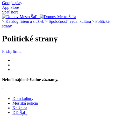
Google play
App Store
Späť hore
>
Katalóg firiem a služieb
>
Spoločnosť, veda, kultúra
>
Politické
strany
Politické strany
Pridaj firmu
Neboli nájdené žiadne záznamy.
1
Dom kultúry
Mestská polícia
Knižnica
DD Šaľa