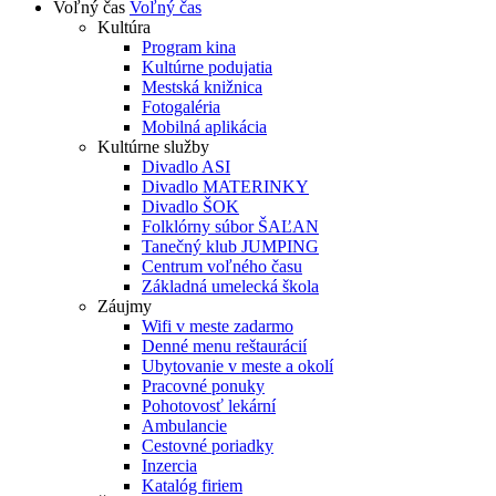
Voľný čas
Voľný čas
Kultúra
Program kina
Kultúrne podujatia
Mestská knižnica
Fotogaléria
Mobilná aplikácia
Kultúrne služby
Divadlo ASI
Divadlo MATERINKY
Divadlo ŠOK
Folklórny súbor ŠAĽAN
Tanečný klub JUMPING
Centrum voľného času
Základná umelecká škola
Záujmy
Wifi v meste zadarmo
Denné menu reštaurácií
Ubytovanie v meste a okolí
Pracovné ponuky
Pohotovosť lekární
Ambulancie
Cestovné poriadky
Inzercia
Katalóg firiem