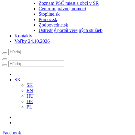
Zoznam PSČ miest a obcí v SR
Centrum právnej pomoci
Stopline.sk
Pomoc.sk
Zodpovedne.sk
Ústredný portál verejných služieb
Kontakty
Voľby 24.10.2026
SK
SK
EN
HU
DE
PL
Facebook