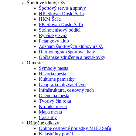
Športové kluby, OZ
Športový servis a správy
HK Slovan Duslo Šaľa
HKM Šaľa
FK Slovan Duslo Šaľa
Stolnotenisový oddiel
Rybársky zväz
Petangový klub
Zoznam športových klubov a OZ
Harmonogram športovej haly
Občianske združenia a neziskovky
O meste
Symboly mesta
História mesta
Kultúrne pamiatky
Geografia, obyvateľstvo
Infraštruktúra, cestovný ruch
Ocenenia mesta
Tvorivý čin roka
Kronika mesta
Mapa mesta
Čas a my
Užitočné odkazy
Online cestovné poriadky MHD Šaľa
Katastrálny portál