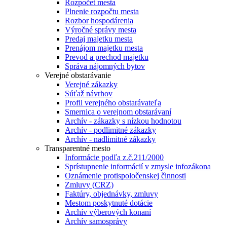
Rozpočet mesta
Plnenie rozpočtu mesta
Rozbor hospodárenia
Výročné správy mesta
Predaj majetku mesta
Prenájom majetku mesta
Prevod a prechod majetku
Správa nájomných bytov
Verejné obstarávanie
Verejné zákazky
Súťaž návrhov
Profil verejného obstarávateľa
Smernica o verejnom obstarávaní
Archív - zákazky s nízkou hodnotou
Archív - podlimitné zákazky
Archív - nadlimitné zákazky
Transparentné mesto
Informácie podľa z.č.211/2000
Sprístupnenie informácií v zmysle infozákona
Oznámenie protispoločenskej činnosti
Zmluvy (CRZ)
Faktúry, objednávky, zmluvy
Mestom poskytnuté dotácie
Archív výberových konaní
Archív samosprávy