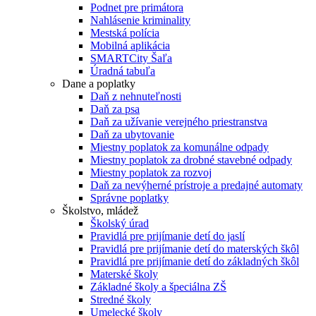
Podnet pre primátora
Nahlásenie kriminality
Mestská polícia
Mobilná aplikácia
SMARTCity Šaľa
Úradná tabuľa
Dane a poplatky
Daň z nehnuteľnosti
Daň za psa
Daň za užívanie verejného priestranstva
Daň za ubytovanie
Miestny poplatok za komunálne odpady
Miestny poplatok za drobné stavebné odpady
Miestny poplatok za rozvoj
Daň za nevýherné prístroje a predajné automaty
Správne poplatky
Školstvo, mládež
Školský úrad
Pravidlá pre prijímanie detí do jaslí
Pravidlá pre prijímanie detí do materských škôl
Pravidlá pre prijímanie detí do základných škôl
Materské školy
Základné školy a špeciálna ZŠ
Stredné školy
Umelecké školy