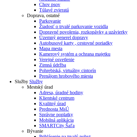
Chov psov
Túlavé zvieratá
Doprava, ostatné
Parkovanie
Žiadosť o trvalé parkovanie vozidla
Dopravné povolenia, rozkopávky a uzávierky
Územný generel dopravy
Autobusové karty , cestovné poriadky
Mapa mesta
Kamerový systém a ochrana majetku
Verejné osvetlenie
Zimná údržba
Pohrebiská, virtuálny cintorín
Prenájom hrobového miesta
Služby
Služby
Mestský úrad
Adresa, úradné hodiny
Klientské centrum
Kvalitný úrad
Prednosta MsÚ
Správne poplatky
Mobilná aplikácia
SMARTCity Šaľa
Bývanie
Prihlásenie na trvalý pobyt