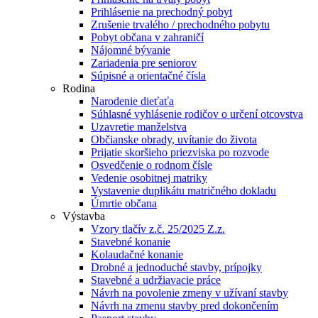
Prihlásenie na prechodný pobyt
Zrušenie trvalého / prechodného pobytu
Pobyt občana v zahraničí
Nájomné bývanie
Zariadenia pre seniorov
Súpisné a orientačné čísla
Rodina
Narodenie dieťaťa
Súhlasné vyhlásenie rodičov o určení otcovstva
Uzavretie manželstva
Občianske obrady, uvítanie do života
Prijatie skoršieho priezviska po rozvode
Osvedčenie o rodnom čísle
Vedenie osobitnej matriky
Vystavenie duplikátu matričného dokladu
Úmrtie občana
Výstavba
Vzory tlačív z.č. 25/2025 Z.z.
Stavebné konanie
Kolaudačné konanie
Drobné a jednoduché stavby, prípojky
Stavebné a udržiavacie práce
Návrh na povolenie zmeny v užívaní stavby
Návrh na zmenu stavby pred dokončením