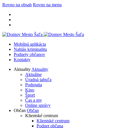
Rovno na obsah
Rovno na menu
Mobilná aplikácia
Nahlás kriminalitu
Podnety občanov
Kontakty
Aktuality
Aktuality
Aktuálne
Úradná tabuľa
Podujatia
Kino
Šport
Čas a my
Online správy
Občan
Občan
Klientské centrum
Klientské centrum
Podnet občana