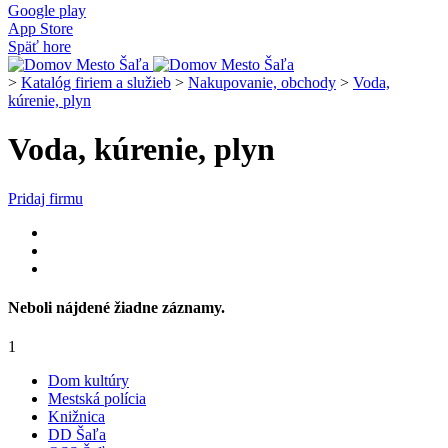
Google play
App Store
Späť hore
>
Katalóg firiem a služieb
>
Nakupovanie, obchody
>
Voda,
kúrenie, plyn
Voda, kúrenie, plyn
Pridaj firmu
Neboli nájdené žiadne záznamy.
1
Dom kultúry
Mestská polícia
Knižnica
DD Šaľa