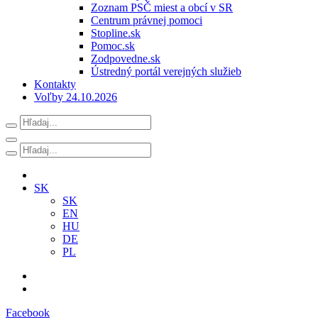
Zoznam PSČ miest a obcí v SR
Centrum právnej pomoci
Stopline.sk
Pomoc.sk
Zodpovedne.sk
Ústredný portál verejných služieb
Kontakty
Voľby 24.10.2026
SK
SK
EN
HU
DE
PL
Facebook