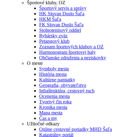
Športové kluby, OZ
Športový servis a správy
HK Slovan Duslo Šaľa
HKM Šaľa
FK Slovan Duslo Šaľa
Stolnotenisový oddiel
Rybársky zväz
Petangový klub
Zoznam športových klubov a OZ
Harmonogram športovej haly
Občianske združenia a neziskovky
O meste
Symboly mesta
História mesta
Kultúrne pamiatky
Geografia, obyvateľstvo
Infraštruktúra, cestovný ruch
Ocenenia mesta
Tvorivý čin roka
Kronika mesta
Mapa mesta
Čas a my
Užitočné odkazy
Online cestovné poriadky MHD Šaľa
Katastrálny portál