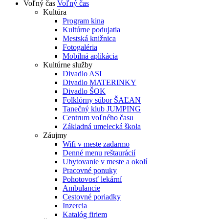
Voľný čas
Voľný čas
Kultúra
Program kina
Kultúrne podujatia
Mestská knižnica
Fotogaléria
Mobilná aplikácia
Kultúrne služby
Divadlo ASI
Divadlo MATERINKY
Divadlo ŠOK
Folklórny súbor ŠAĽAN
Tanečný klub JUMPING
Centrum voľného času
Základná umelecká škola
Záujmy
Wifi v meste zadarmo
Denné menu reštaurácií
Ubytovanie v meste a okolí
Pracovné ponuky
Pohotovosť lekární
Ambulancie
Cestovné poriadky
Inzercia
Katalóg firiem