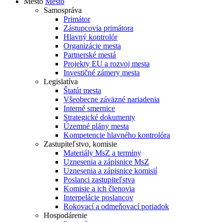
Mesto
Mesto
Samospráva
Primátor
Zástupcovia primátora
Hlavný kontrolór
Organizácie mesta
Partnerské mestá
Projekty EU a rozvoj mesta
Investičné zámery mesta
Legislatíva
Štatút mesta
Všeobecne záväzné nariadenia
Interné smernice
Strategické dokumenty
Územné plány mesta
Kompetencie hlavného kontrolóra
Zastupiteľstvo, komisie
Materiály MsZ a termíny
Uznesenia a zápisnice MsZ
Uznesenia a zápisnice komisií
Poslanci zastupiteľstva
Komisie a ich členovia
Interpelácie poslancov
Rokovací a odmeňovací poriadok
Hospodárenie