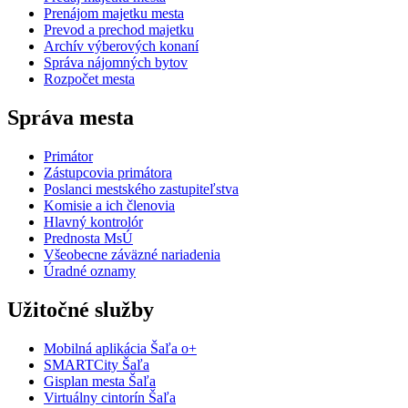
Prenájom majetku mesta
Prevod a prechod majetku
Archív výberových konaní
Správa nájomných bytov
Rozpočet mesta
Správa mesta
Primátor
Zástupcovia primátora
Poslanci mestského zastupiteľstva
Komisie a ich členovia
Hlavný kontrolór
Prednosta MsÚ
Všeobecne záväzné nariadenia
Úradné oznamy
Užitočné služby
Mobilná aplikácia Šaľa o+
SMARTCity Šaľa
Gisplan mesta Šaľa
Virtuálny cintorín Šaľa