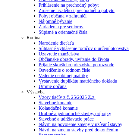
Prihlásenie na prechodný pobyt
Zrušenie trvalého / prechodného pobytu
Pobyt občana v zahraničí
Nájomné bývanie
Zariadenia pre seniorov
Súpisné a orientačné čísla
Rodina
Narodenie dieťaťa
Súhlasné vyhlásenie rodičov o určení otcovstva
Uzavretie manželstva
Občianske obrady, uvítanie do života
Prijatie skoršieho priezviska po rozvode
Osvedčenie o rodnom čísle
Vedenie osobitnej matriky
Vystavenie duplikátu matričného dokladu
Úmrtie občana
Výstavba
Vzory tlačív z.č. 25/2025 Z.z.
Stavebné konanie
Kolaudačné konanie
Drobné a jednoduché stavby, prípojky
Stavebné a udržiavacie práce
Návrh na povolenie zmeny v užívaní stavby
Návrh na zmenu stavby pred dokončením