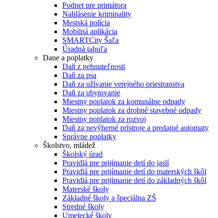
Podnet pre primátora
Nahlásenie kriminality
Mestská polícia
Mobilná aplikácia
SMARTCity Šaľa
Úradná tabuľa
Dane a poplatky
Daň z nehnuteľnosti
Daň za psa
Daň za užívanie verejného priestranstva
Daň za ubytovanie
Miestny poplatok za komunálne odpady
Miestny poplatok za drobné stavebné odpady
Miestny poplatok za rozvoj
Daň za nevýherné prístroje a predajné automaty
Správne poplatky
Školstvo, mládež
Školský úrad
Pravidlá pre prijímanie detí do jaslí
Pravidlá pre prijímanie detí do materských škôl
Pravidlá pre prijímanie detí do základných škôl
Materské školy
Základné školy a špeciálna ZŠ
Stredné školy
Umelecké školy