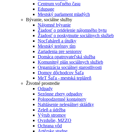
Centrum voľného času
Edupage
Mestský parlament mladých
Bývanie, sociálne služby
Nájomné bývanie
Žiadosť o pridelenie nájomného bytu
Žiadosť o poskytnutie sociálnych služieb
Nocľaháreň a útulky
Mestský terénny tím
Zariadenia pre seniorov
Domáca opatrovateľská služba
Komunitný plán sociálnych služieb
Organizácia sociálnej starostlivosti
Domov dôchodcov Šaľa
MeT Šaľa - mestská tepláreň
Životné prostredie
Odpady
Sezónne zbery odpadov
Polopodzemné kontajnery
Nahlásenie nelegálnej skládky
Zeleň a údržba
Výrub stromov
Ovzdušie, MZZO
Ochrana vôd
Artézske studne