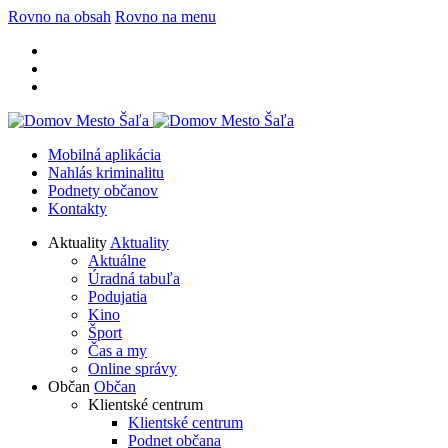
Rovno na obsah
Rovno na menu
Mobilná aplikácia
Nahlás kriminalitu
Podnety občanov
Kontakty
Aktuality
Aktuality
Aktuálne
Úradná tabuľa
Podujatia
Kino
Šport
Čas a my
Online správy
Občan
Občan
Klientské centrum
Klientské centrum
Podnet občana