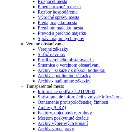
Rozpočet mesta
Plnenie rozpočtu mesta
Rozbor hospodárenia
Výročné správy mesta
Predaj majetku mesta
Prenájom majetku mesta
Prevod a prechod majetku
Správa nájomných bytov
Verejné obstarávanie
Verejné zákazky
Súťaž návrhov
Profil verejného obstarávateľa
Smernica o verejnom obstarávaní
Archív - zákazky s nízkou hodnotou
Archív - podlimitné zákazky
Archív - nadlimitné zákazky
Transparentné mesto
Informácie podľa z.č.211/2000
Sprístupnenie informácií v zmysle infozákona
Oznámenie protispoločenskej činnosti
Zmluvy (CRZ)
Faktúry, objednávky, zmluvy
Mestom poskytnuté dotácie
Archív výberových konaní
Archív samosprávy