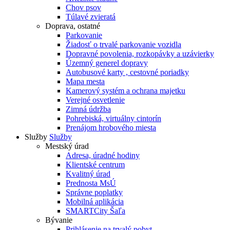
Chov psov
Túlavé zvieratá
Doprava, ostatné
Parkovanie
Žiadosť o trvalé parkovanie vozidla
Dopravné povolenia, rozkopávky a uzávierky
Územný generel dopravy
Autobusové karty , cestovné poriadky
Mapa mesta
Kamerový systém a ochrana majetku
Verejné osvetlenie
Zimná údržba
Pohrebiská, virtuálny cintorín
Prenájom hrobového miesta
Služby
Služby
Mestský úrad
Adresa, úradné hodiny
Klientské centrum
Kvalitný úrad
Prednosta MsÚ
Správne poplatky
Mobilná aplikácia
SMARTCity Šaľa
Bývanie
Prihlásenie na trvalý pobyt