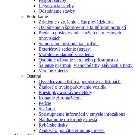
Pasport stavby
Legalizácia stavby
Odstránenie stavby
Podnikanie
Zriadenie - zrušenie a čas prevádzkarne
Oznámenie o športovom a kultúrnom podujatí
Predaj a poskytovanie služieb na miestnych
trhoviskách
Samostatne hospodáriaci roľník
Exteriérové sedenie (terasy)
Mobilné reklamné zariadenia
Osobitné užívanie verejného priestranstva
Šaliansky jarmok, vianočné trhy, slávnosti a hody
Verejné zbierky
Ostatné
Osvedčovanie listín a podpisov na listinách
Žiadosť o trvalé parkovanie vozidla
Priestupky a správne delikty
Konanie zhromaždenia
Petície
Sťažnosť
Sprístupnenie informácií v zmysle infozákona
Nahliadnutie do kroniky mesta
Rybárske lístky
Žiadosť o použitie erbu/loga mesta