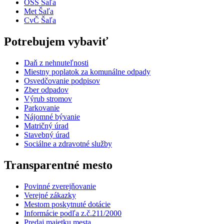
OSS Šaľa
Met Šaľa
CvČ Šaľa
Potrebujem vybaviť
Daň z nehnuteľnosti
Miestny poplatok za komunálne odpady
Osvedčovanie podpisov
Zber odpadov
Výrub stromov
Parkovanie
Nájomné bývanie
Matričný úrad
Stavebný úrad
Sociálne a zdravotné služby
Transparentné mesto
Povinné zverejňovanie
Verejné zákazky
Mestom poskytnuté dotácie
Informácie podľa z.č.211/2000
Predaj majetku mesta