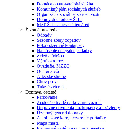
Domáca opatrovateľská služba
Komunitný plán sociálnych služieb
Organizácia sociálnej starostlivosti
Domov dôchodcov Šaľa
MeT Šaľa - mestská tepláreň
Životné prostredie
Odpady
Sezónne zbery odpadov
Polopodzemné kontajnery
Nahlásenie nelegálnej skládky
Zeleň a údržba
Výrub stromov
Ovzdušie, MZZO
Ochrana vôd
Artézske studne
Chov psov
Túlavé zvieratá
Doprava, ostatné
Parkovanie
Žiadosť o trvalé parkovanie vozidla
Dopravné povolenia, rozkopávky a uzávierky
Územný generel dopravy
Autobusové karty , cestovné poriadky
Mapa mesta
Kamerový systém a ochrana majetku