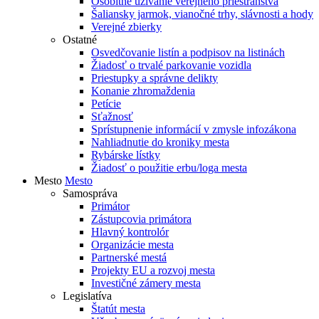
Osobitné užívanie verejného priestranstva
Šaliansky jarmok, vianočné trhy, slávnosti a hody
Verejné zbierky
Ostatné
Osvedčovanie listín a podpisov na listinách
Žiadosť o trvalé parkovanie vozidla
Priestupky a správne delikty
Konanie zhromaždenia
Petície
Sťažnosť
Sprístupnenie informácií v zmysle infozákona
Nahliadnutie do kroniky mesta
Rybárske lístky
Žiadosť o použitie erbu/loga mesta
Mesto
Mesto
Samospráva
Primátor
Zástupcovia primátora
Hlavný kontrolór
Organizácie mesta
Partnerské mestá
Projekty EU a rozvoj mesta
Investičné zámery mesta
Legislatíva
Štatút mesta