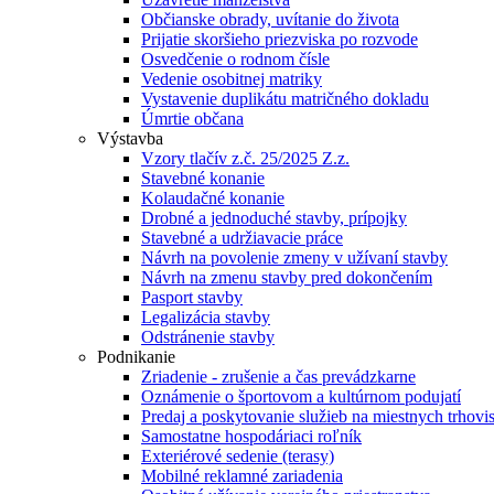
Občianske obrady, uvítanie do života
Prijatie skoršieho priezviska po rozvode
Osvedčenie o rodnom čísle
Vedenie osobitnej matriky
Vystavenie duplikátu matričného dokladu
Úmrtie občana
Výstavba
Vzory tlačív z.č. 25/2025 Z.z.
Stavebné konanie
Kolaudačné konanie
Drobné a jednoduché stavby, prípojky
Stavebné a udržiavacie práce
Návrh na povolenie zmeny v užívaní stavby
Návrh na zmenu stavby pred dokončením
Pasport stavby
Legalizácia stavby
Odstránenie stavby
Podnikanie
Zriadenie - zrušenie a čas prevádzkarne
Oznámenie o športovom a kultúrnom podujatí
Predaj a poskytovanie služieb na miestnych trhovi
Samostatne hospodáriaci roľník
Exteriérové sedenie (terasy)
Mobilné reklamné zariadenia