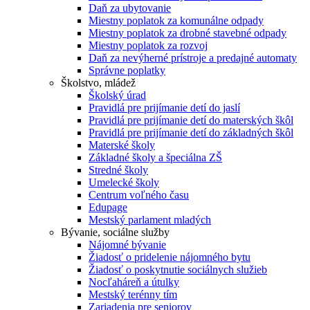
Daň za ubytovanie
Miestny poplatok za komunálne odpady
Miestny poplatok za drobné stavebné odpady
Miestny poplatok za rozvoj
Daň za nevýherné prístroje a predajné automaty
Správne poplatky
Školstvo, mládež
Školský úrad
Pravidlá pre prijímanie detí do jaslí
Pravidlá pre prijímanie detí do materských škôl
Pravidlá pre prijímanie detí do základných škôl
Materské školy
Základné školy a špeciálna ZŠ
Stredné školy
Umelecké školy
Centrum voľného času
Edupage
Mestský parlament mladých
Bývanie, sociálne služby
Nájomné bývanie
Žiadosť o pridelenie nájomného bytu
Žiadosť o poskytnutie sociálnych služieb
Nocľaháreň a útulky
Mestský terénny tím
Zariadenia pre seniorov