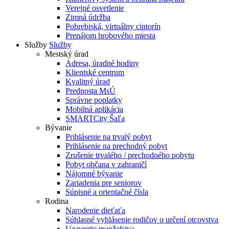
Verejné osvetlenie
Zimná údržba
Pohrebiská, virtuálny cintorín
Prenájom hrobového miesta
Služby
Služby
Mestský úrad
Adresa, úradné hodiny
Klientské centrum
Kvalitný úrad
Prednosta MsÚ
Správne poplatky
Mobilná aplikácia
SMARTCity Šaľa
Bývanie
Prihlásenie na trvalý pobyt
Prihlásenie na prechodný pobyt
Zrušenie trvalého / prechodného pobytu
Pobyt občana v zahraničí
Nájomné bývanie
Zariadenia pre seniorov
Súpisné a orientačné čísla
Rodina
Narodenie dieťaťa
Súhlasné vyhlásenie rodičov o určení otcovstva
Uzavretie manželstva