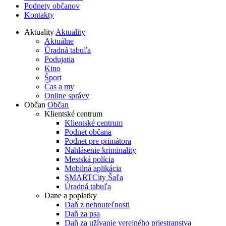
Podnety občanov
Kontakty
Aktuality
Aktuality
Aktuálne
Úradná tabuľa
Podujatia
Kino
Šport
Čas a my
Online správy
Občan
Občan
Klientské centrum
Klientské centrum
Podnet občana
Podnet pre primátora
Nahlásenie kriminality
Mestská polícia
Mobilná aplikácia
SMARTCity Šaľa
Úradná tabuľa
Dane a poplatky
Daň z nehnuteľnosti
Daň za psa
Daň za užívanie verejného priestranstva