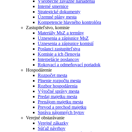
Všeobecne záväzné nariadenia
Interné smernice
Strategické dokumenty
Územné plány mesta
Kompetencie hlavného kontrolóra
Zastupiteľstvo, komisie
Materiály MsZ a termíny
Uznesenia a zápisnice MsZ
Uznesenia a zápisnice komisií
Poslanci zastupiteľstva
Komisie a ich členovia
Interpelácie poslancov
Rokovací a odmeňovací poriadok
Hospodárenie
Rozpočet mesta
Plnenie rozpočtu mesta
Rozbor hospodárenia
Výročné správy mesta
Predaj majetku mesta
Prenájom majetku mesta
Prevod a prechod majetku
Správa nájomných bytov
Verejné obstarávanie
Verejné zákazky
Súťaž návrhov