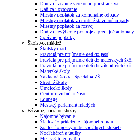
Daň za užívanie verejného priestranstva
Daň za ubytovanie
Miestny poplatok za komunálne odpady
Miestny poplatok za drobné stavebné odpady
Miestny poplatok za rozvoj
Daň za nevýherné prístroje a predajné automaty
Správne poplatky
Školstvo, mládež
Školský úrad
Pravidlá pre prijímanie detí do jaslí
Pravidlá pre prijímanie detí do materských škôl
Pravidlá pre prijímanie detí do základných škôl
Materské školy
Základné školy a špeciálna ZŠ
Stredné školy
Umelecké školy
Centrum voľného času
Edupage
Mestský parlament mladých
Bývanie, sociálne služby
Nájomné bývanie
Žiadosť o pridelenie nájomného bytu
Žiadosť o poskytnutie sociálnych služieb
Nocľaháreň a útulky
Mestský terénny tím