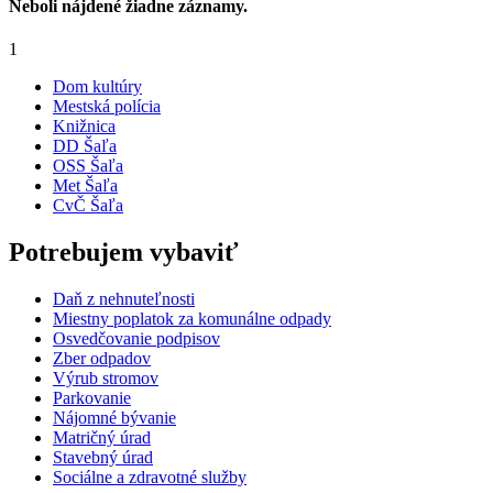
Neboli nájdené žiadne záznamy.
1
Dom kultúry
Mestská polícia
Knižnica
DD Šaľa
OSS Šaľa
Met Šaľa
CvČ Šaľa
Potrebujem vybaviť
Daň z nehnuteľnosti
Miestny poplatok za komunálne odpady
Osvedčovanie podpisov
Zber odpadov
Výrub stromov
Parkovanie
Nájomné bývanie
Matričný úrad
Stavebný úrad
Sociálne a zdravotné služby