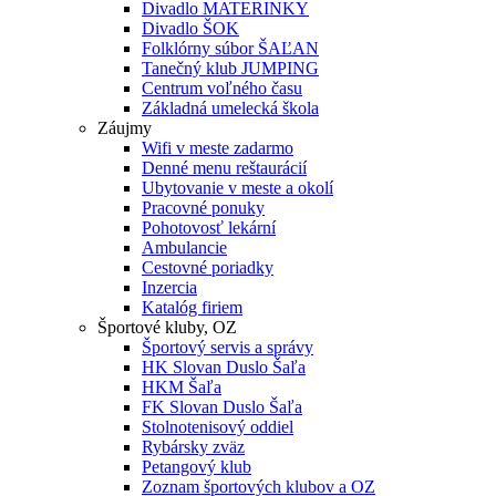
Divadlo MATERINKY
Divadlo ŠOK
Folklórny súbor ŠAĽAN
Tanečný klub JUMPING
Centrum voľného času
Základná umelecká škola
Záujmy
Wifi v meste zadarmo
Denné menu reštaurácií
Ubytovanie v meste a okolí
Pracovné ponuky
Pohotovosť lekární
Ambulancie
Cestovné poriadky
Inzercia
Katalóg firiem
Športové kluby, OZ
Športový servis a správy
HK Slovan Duslo Šaľa
HKM Šaľa
FK Slovan Duslo Šaľa
Stolnotenisový oddiel
Rybársky zväz
Petangový klub
Zoznam športových klubov a OZ