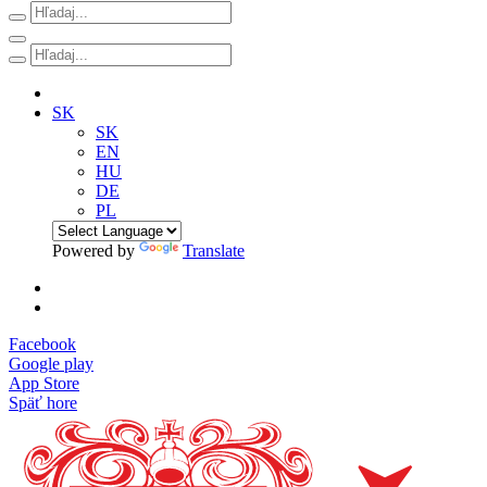
SK
SK
EN
HU
DE
PL
Powered by
Translate
Facebook
Google play
App Store
Späť hore