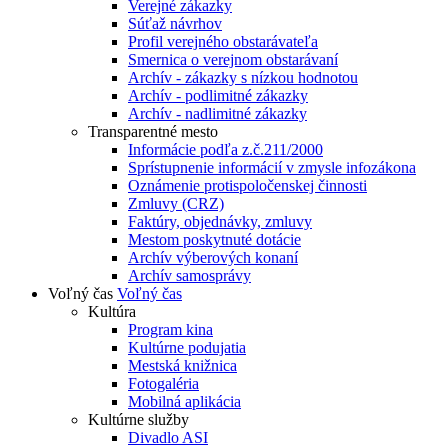
Verejné zákazky
Súťaž návrhov
Profil verejného obstarávateľa
Smernica o verejnom obstarávaní
Archív - zákazky s nízkou hodnotou
Archív - podlimitné zákazky
Archív - nadlimitné zákazky
Transparentné mesto
Informácie podľa z.č.211/2000
Sprístupnenie informácií v zmysle infozákona
Oznámenie protispoločenskej činnosti
Zmluvy (CRZ)
Faktúry, objednávky, zmluvy
Mestom poskytnuté dotácie
Archív výberových konaní
Archív samosprávy
Voľný čas
Voľný čas
Kultúra
Program kina
Kultúrne podujatia
Mestská knižnica
Fotogaléria
Mobilná aplikácia
Kultúrne služby
Divadlo ASI