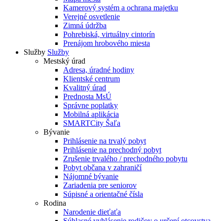
Kamerový systém a ochrana majetku
Verejné osvetlenie
Zimná údržba
Pohrebiská, virtuálny cintorín
Prenájom hrobového miesta
Služby
Služby
Mestský úrad
Adresa, úradné hodiny
Klientské centrum
Kvalitný úrad
Prednosta MsÚ
Správne poplatky
Mobilná aplikácia
SMARTCity Šaľa
Bývanie
Prihlásenie na trvalý pobyt
Prihlásenie na prechodný pobyt
Zrušenie trvalého / prechodného pobytu
Pobyt občana v zahraničí
Nájomné bývanie
Zariadenia pre seniorov
Súpisné a orientačné čísla
Rodina
Narodenie dieťaťa
Súhlasné vyhlásenie rodičov o určení otcovstva