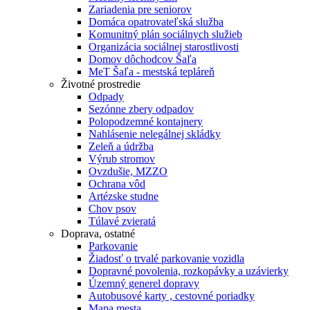
Zariadenia pre seniorov
Domáca opatrovateľská služba
Komunitný plán sociálnych služieb
Organizácia sociálnej starostlivosti
Domov dôchodcov Šaľa
MeT Šaľa - mestská tepláreň
Životné prostredie
Odpady
Sezónne zbery odpadov
Polopodzemné kontajnery
Nahlásenie nelegálnej skládky
Zeleň a údržba
Výrub stromov
Ovzdušie, MZZO
Ochrana vôd
Artézske studne
Chov psov
Túlavé zvieratá
Doprava, ostatné
Parkovanie
Žiadosť o trvalé parkovanie vozidla
Dopravné povolenia, rozkopávky a uzávierky
Územný generel dopravy
Autobusové karty , cestovné poriadky
Mapa mesta