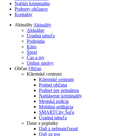
Nahlás kriminalitu
Podnety občanov
Kontakty
Aktuality
Aktuality
Aktuálne
Úradná tabuľa
Podujatia
Kino
Šport
Čas a my
Online správy
Občan
Občan
Klientské centrum
Klientské centrum
Podnet občana
Podnet pre primátora
Nahlásenie kriminality
Mestská polícia
Mobilná aplikácia
SMARTCity Šaľa
Úradná tabuľa
Dane a poplatky
Daň z nehnuteľnosti
Daň za psa