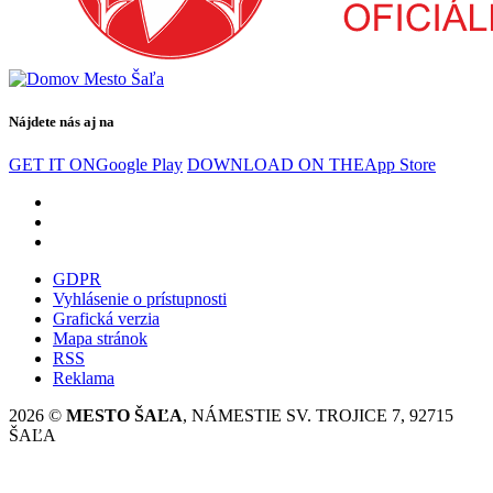
Nájdete nás aj na
GET IT ON
Google Play
DOWNLOAD ON THE
App Store
GDPR
Vyhlásenie o prístupnosti
Grafická verzia
Mapa stránok
RSS
Reklama
2026 ©
MESTO ŠAĽA
, NÁMESTIE SV. TROJICE 7, 92715
ŠAĽA