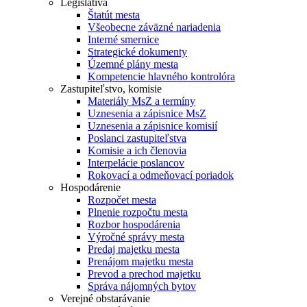
Legislatíva
Štatút mesta
Všeobecne záväzné nariadenia
Interné smernice
Strategické dokumenty
Územné plány mesta
Kompetencie hlavného kontrolóra
Zastupiteľstvo, komisie
Materiály MsZ a termíny
Uznesenia a zápisnice MsZ
Uznesenia a zápisnice komisií
Poslanci zastupiteľstva
Komisie a ich členovia
Interpelácie poslancov
Rokovací a odmeňovací poriadok
Hospodárenie
Rozpočet mesta
Plnenie rozpočtu mesta
Rozbor hospodárenia
Výročné správy mesta
Predaj majetku mesta
Prenájom majetku mesta
Prevod a prechod majetku
Správa nájomných bytov
Verejné obstarávanie