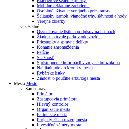
Exteriérové sedenie (terasy)
Mobilné reklamné zariadenia
Osobitné užívanie verejného priestranstva
Šaliansky jarmok, vianočné trhy, slávnosti a hody
Verejné zbierky
Ostatné
Osvedčovanie listín a podpisov na listinách
Žiadosť o trvalé parkovanie vozidla
Priestupky a správne delikty
Konanie zhromaždenia
Petície
Sťažnosť
Sprístupnenie informácií v zmysle infozákona
Nahliadnutie do kroniky mesta
Rybárske lístky
Žiadosť o použitie erbu/loga mesta
Mesto
Mesto
Samospráva
Primátor
Zástupcovia primátora
Hlavný kontrolór
Organizácie mesta
Partnerské mestá
Projekty EU a rozvoj mesta
Investičné zámery mesta