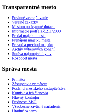
Transparentné mesto
Povinné zverejňovanie
Verejné zákazky
Mestom poskytnuté dotácie
Informácie podľa z.č.211/2000
Predaj majetku mesta
Prenájom majetku mesta
Prevod a prechod majetku
Archív výberových konaní
Správa nájomných bytov
Rozpočet mesta
Správa mesta
Primátor
Zástupcovia primátora
Poslanci mestského zastupiteľstva
Komisie a ich členovia
Hlavný kontrolór
Prednosta MsÚ
Všeobecne záväzné nariadenia
Úradné oznamy