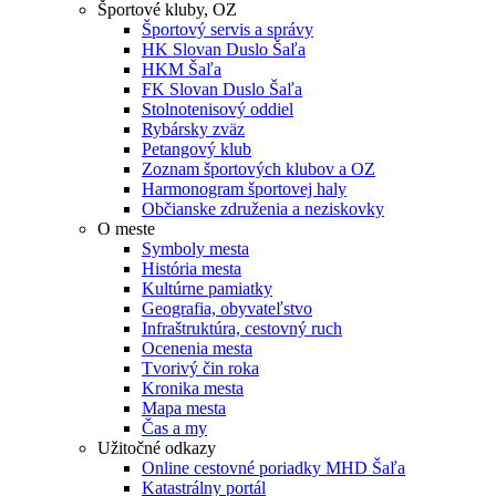
Športové kluby, OZ
Športový servis a správy
HK Slovan Duslo Šaľa
HKM Šaľa
FK Slovan Duslo Šaľa
Stolnotenisový oddiel
Rybársky zväz
Petangový klub
Zoznam športových klubov a OZ
Harmonogram športovej haly
Občianske združenia a neziskovky
O meste
Symboly mesta
História mesta
Kultúrne pamiatky
Geografia, obyvateľstvo
Infraštruktúra, cestovný ruch
Ocenenia mesta
Tvorivý čin roka
Kronika mesta
Mapa mesta
Čas a my
Užitočné odkazy
Online cestovné poriadky MHD Šaľa
Katastrálny portál