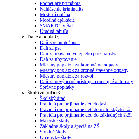
Podnet pre primátora
Nahlásenie kriminality
Mestská polícia
Mobilná aplikácia
SMARTCity Šaľa
Úradná tabuľa
Dane a poplatky
Daň z nehnuteľnosti
Daň za psa
Daň za užívanie verejného priestranstva
Daň za ubytovanie
Miestny poplatok za komunálne odpady
Miestny poplatok za drobné stavebné odpady
Miestny poplatok za rozvoj
Daň za nevýherné prístroje a predajné automaty
Správne poplatky
Školstvo, mládež
Školský úrad
Pravidlá pre prijímanie detí do jaslí
Pravidlá pre prijímanie detí do materských škôl
Pravidlá pre prijímanie detí do základných škôl
Materské školy
Základné školy a špeciálna ZŠ
Stredné školy
Umelecké školy