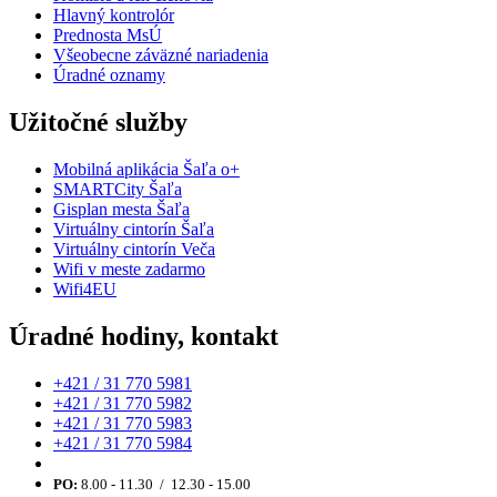
Hlavný kontrolór
Prednosta MsÚ
Všeobecne záväzné nariadenia
Úradné oznamy
Užitočné služby
Mobilná aplikácia Šaľa o+
SMARTCity Šaľa
Gisplan mesta Šaľa
Virtuálny cintorín Šaľa
Virtuálny cintorín Veča
Wifi v meste zadarmo
Wifi4EU
Úradné hodiny, kontakt
+421 / 31 770 5981
+421 / 31 770 5982
+421 / 31 770 5983
+421 / 31 770 5984
PO:
8.00 - 11.30 / 12.30 - 15.00