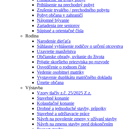
Prihlásenie na prechodný pobyt
Zrušenie trvalého / prechodného pobytu
Pobyt občana v zahraničí
Nájomné bývanie
Zariadenia pre seniorov
Súpisné a orientačné čísla
Rodina
Narodenie dieťaťa
Súhlasné vyhlásenie rodičov o určení otcovstva
Uzavretie manželstva
Občianske obrady, uvítanie do života
Prijatie skoršieho priezviska po rozvode
Osvedčenie o rodnom čísle
Vedenie osobitnej matriky
Vystavenie duplikátu matričného dokladu
Úmrtie občana
Výstavba
Vzory tlačív z.č. 25/2025 Z.z.
Stavebné konanie
Kolaudačné konanie
Drobné a jednoduché stavby, prípojky
Stavebné a udržiavacie práce
Návrh na povolenie zmeny v užívaní stavby
Návrh na zmenu stavby pred dokončením