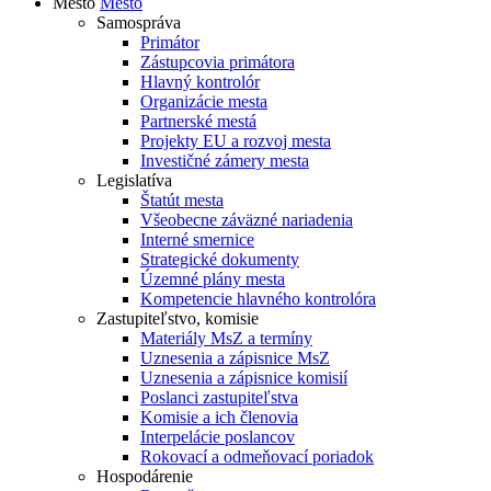
Mesto
Mesto
Samospráva
Primátor
Zástupcovia primátora
Hlavný kontrolór
Organizácie mesta
Partnerské mestá
Projekty EU a rozvoj mesta
Investičné zámery mesta
Legislatíva
Štatút mesta
Všeobecne záväzné nariadenia
Interné smernice
Strategické dokumenty
Územné plány mesta
Kompetencie hlavného kontrolóra
Zastupiteľstvo, komisie
Materiály MsZ a termíny
Uznesenia a zápisnice MsZ
Uznesenia a zápisnice komisií
Poslanci zastupiteľstva
Komisie a ich členovia
Interpelácie poslancov
Rokovací a odmeňovací poriadok
Hospodárenie