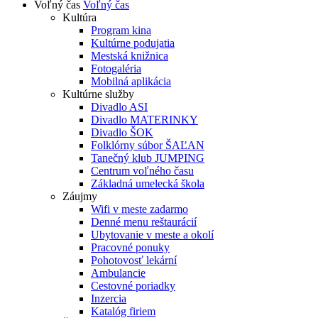
Voľný čas
Voľný čas
Kultúra
Program kina
Kultúrne podujatia
Mestská knižnica
Fotogaléria
Mobilná aplikácia
Kultúrne služby
Divadlo ASI
Divadlo MATERINKY
Divadlo ŠOK
Folklórny súbor ŠAĽAN
Tanečný klub JUMPING
Centrum voľného času
Základná umelecká škola
Záujmy
Wifi v meste zadarmo
Denné menu reštaurácií
Ubytovanie v meste a okolí
Pracovné ponuky
Pohotovosť lekární
Ambulancie
Cestovné poriadky
Inzercia
Katalóg firiem