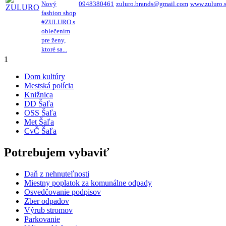
Nový
0948380461
zuluro.brands@gmail.com
www.zuluro.
fashion shop
#ZULURO s
oblečením
pre ženy,
ktoré sa...
1
Dom kultúry
Mestská polícia
Knižnica
DD Šaľa
OSS Šaľa
Met Šaľa
CvČ Šaľa
Potrebujem vybaviť
Daň z nehnuteľnosti
Miestny poplatok za komunálne odpady
Osvedčovanie podpisov
Zber odpadov
Výrub stromov
Parkovanie