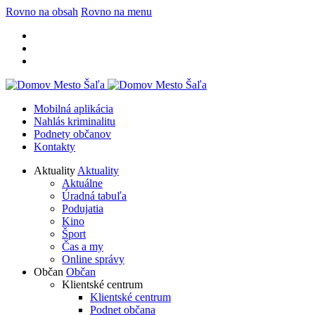
Rovno na obsah
Rovno na menu
Mobilná aplikácia
Nahlás kriminalitu
Podnety občanov
Kontakty
Aktuality
Aktuality
Aktuálne
Úradná tabuľa
Podujatia
Kino
Šport
Čas a my
Online správy
Občan
Občan
Klientské centrum
Klientské centrum
Podnet občana