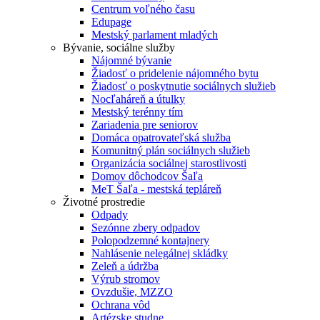
Centrum voľného času
Edupage
Mestský parlament mladých
Bývanie, sociálne služby
Nájomné bývanie
Žiadosť o pridelenie nájomného bytu
Žiadosť o poskytnutie sociálnych služieb
Nocľaháreň a útulky
Mestský terénny tím
Zariadenia pre seniorov
Domáca opatrovateľská služba
Komunitný plán sociálnych služieb
Organizácia sociálnej starostlivosti
Domov dôchodcov Šaľa
MeT Šaľa - mestská tepláreň
Životné prostredie
Odpady
Sezónne zbery odpadov
Polopodzemné kontajnery
Nahlásenie nelegálnej skládky
Zeleň a údržba
Výrub stromov
Ovzdušie, MZZO
Ochrana vôd
Artézske studne