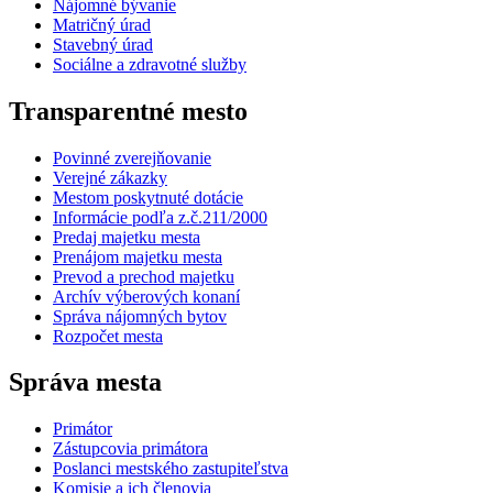
Nájomné bývanie
Matričný úrad
Stavebný úrad
Sociálne a zdravotné služby
Transparentné mesto
Povinné zverejňovanie
Verejné zákazky
Mestom poskytnuté dotácie
Informácie podľa z.č.211/2000
Predaj majetku mesta
Prenájom majetku mesta
Prevod a prechod majetku
Archív výberových konaní
Správa nájomných bytov
Rozpočet mesta
Správa mesta
Primátor
Zástupcovia primátora
Poslanci mestského zastupiteľstva
Komisie a ich členovia