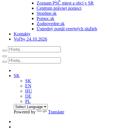
Zoznam PSČ miest a obcí v SR
Centrum právnej pomoci
Stopline.sk
Pomoc.sk
Zodpovedne.sk
Ústredný portál verejných služieb
Kontakty
Voľby 24.10.2026
SK
SK
EN
HU
DE
PL
Powered by
Translate