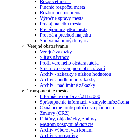
Rozpočet mesta
Plnenie rozpočtu mesta
Rozbor hospodárenia
Výročné správy mesta
Predaj majetku mesta
Prenájom majetku mesta
Prevod a prechod majetku
Správa nájomných bytov
Verejné obstarávanie
Verejné zákazky
Súťaž návrhov
Profil verejného obstarávateľa
Smernica o verejnom obstarávaní
Archív - zákazky s nízkou hodnotou
Archív - podlimitné zákazky
Archív - nadlimitné zákazky
Transparentné mesto
Informácie podľa z.č.211/2000
Sprístupnenie informácií v zmysle infozákona
Oznámenie protispoločenskej činnosti
Zmluvy (CRZ)
Faktúry, objednávky, zmluvy
Mestom poskytnuté dotácie
Archív výberových konaní
Archív samosprávy