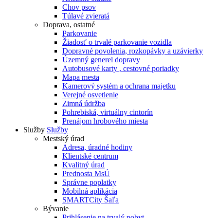
Chov psov
Túlavé zvieratá
Doprava, ostatné
Parkovanie
Žiadosť o trvalé parkovanie vozidla
Dopravné povolenia, rozkopávky a uzávierky
Územný generel dopravy
Autobusové karty , cestovné poriadky
Mapa mesta
Kamerový systém a ochrana majetku
Verejné osvetlenie
Zimná údržba
Pohrebiská, virtuálny cintorín
Prenájom hrobového miesta
Služby
Služby
Mestský úrad
Adresa, úradné hodiny
Klientské centrum
Kvalitný úrad
Prednosta MsÚ
Správne poplatky
Mobilná aplikácia
SMARTCity Šaľa
Bývanie
Prihlásenie na trvalý pobyt