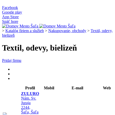
Facebook
Google play
App Store
Späť hore
>
Katalóg firiem a služieb
>
Nakupovanie, obchody
>
Textil, odevy,
bielizeň
Textil, odevy, bielizeň
Pridaj firmu
Profil
Mobil
E-mail
Web
ZULURO
Nám. Sv.
Juraja
2244,
Šaľa, Šaľa