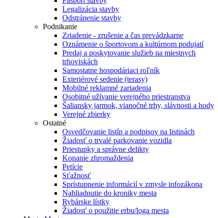
Pasport stavby
Legalizácia stavby
Odstránenie stavby
Podnikanie
Zriadenie - zrušenie a čas prevádzkarne
Oznámenie o športovom a kultúrnom podujatí
Predaj a poskytovanie služieb na miestnych
trhoviskách
Samostatne hospodáriaci roľník
Exteriérové sedenie (terasy)
Mobilné reklamné zariadenia
Osobitné užívanie verejného priestranstva
Šaliansky jarmok, vianočné trhy, slávnosti a hody
Verejné zbierky
Ostatné
Osvedčovanie listín a podpisov na listinách
Žiadosť o trvalé parkovanie vozidla
Priestupky a správne delikty
Konanie zhromaždenia
Petície
Sťažnosť
Sprístupnenie informácií v zmysle infozákona
Nahliadnutie do kroniky mesta
Rybárske lístky
Žiadosť o použitie erbu/loga mesta