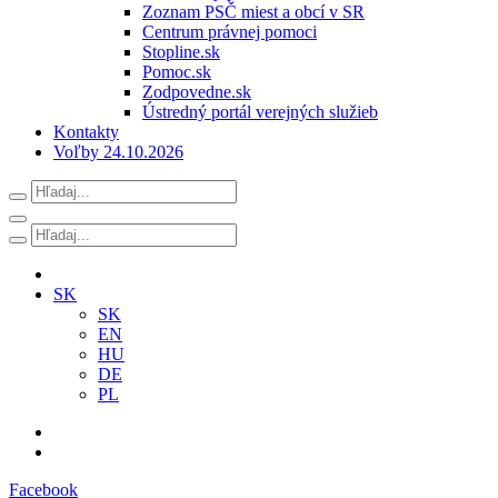
Zoznam PSČ miest a obcí v SR
Centrum právnej pomoci
Stopline.sk
Pomoc.sk
Zodpovedne.sk
Ústredný portál verejných služieb
Kontakty
Voľby 24.10.2026
SK
SK
EN
HU
DE
PL
Facebook