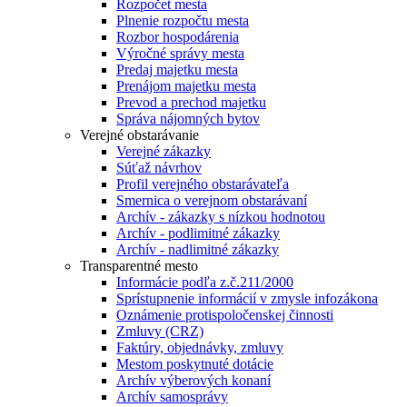
Rozpočet mesta
Plnenie rozpočtu mesta
Rozbor hospodárenia
Výročné správy mesta
Predaj majetku mesta
Prenájom majetku mesta
Prevod a prechod majetku
Správa nájomných bytov
Verejné obstarávanie
Verejné zákazky
Súťaž návrhov
Profil verejného obstarávateľa
Smernica o verejnom obstarávaní
Archív - zákazky s nízkou hodnotou
Archív - podlimitné zákazky
Archív - nadlimitné zákazky
Transparentné mesto
Informácie podľa z.č.211/2000
Sprístupnenie informácií v zmysle infozákona
Oznámenie protispoločenskej činnosti
Zmluvy (CRZ)
Faktúry, objednávky, zmluvy
Mestom poskytnuté dotácie
Archív výberových konaní
Archív samosprávy