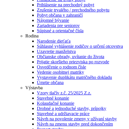
Prihlásenie na prechodný pobyt
Zrušenie trvalého / prechodného pobytu
Pobyt občana v zahraničí
Nájomné bývanie
Zariadenia pre seniorov
Súpisné a orientačné čísla
Rodina
Narodenie dieťaťa
Súhlasné vyhlásenie rodičov o určení otcovstva
Uzavretie manželstva
Občianske obrady, uvítanie do života
Prijatie skoršieho priezviska po rozvode
Osvedčenie o rodnom čísle
Vedenie osobitnej matriky
Vystavenie duplikátu matričného dokladu
Úmrtie občana
Výstavba
Vzory tlačív z.č. 25/2025 Z.z.
Stavebné konanie
Kolaudačné konanie
Drobné a jednoduché stavby, prípojky
Stavebné a udržiavacie práce
Návrh na povolenie zmeny v užívaní stavby
Návrh na zmenu stavby pred dokončením