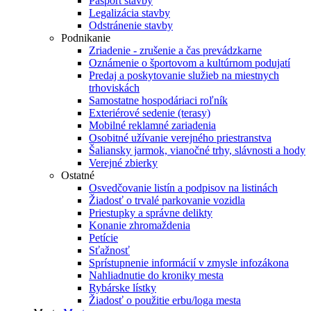
Pasport stavby
Legalizácia stavby
Odstránenie stavby
Podnikanie
Zriadenie - zrušenie a čas prevádzkarne
Oznámenie o športovom a kultúrnom podujatí
Predaj a poskytovanie služieb na miestnych
trhoviskách
Samostatne hospodáriaci roľník
Exteriérové sedenie (terasy)
Mobilné reklamné zariadenia
Osobitné užívanie verejného priestranstva
Šaliansky jarmok, vianočné trhy, slávnosti a hody
Verejné zbierky
Ostatné
Osvedčovanie listín a podpisov na listinách
Žiadosť o trvalé parkovanie vozidla
Priestupky a správne delikty
Konanie zhromaždenia
Petície
Sťažnosť
Sprístupnenie informácií v zmysle infozákona
Nahliadnutie do kroniky mesta
Rybárske lístky
Žiadosť o použitie erbu/loga mesta