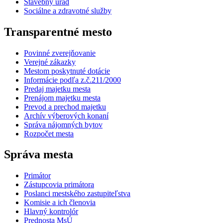
Stavebný úrad
Sociálne a zdravotné služby
Transparentné mesto
Povinné zverejňovanie
Verejné zákazky
Mestom poskytnuté dotácie
Informácie podľa z.č.211/2000
Predaj majetku mesta
Prenájom majetku mesta
Prevod a prechod majetku
Archív výberových konaní
Správa nájomných bytov
Rozpočet mesta
Správa mesta
Primátor
Zástupcovia primátora
Poslanci mestského zastupiteľstva
Komisie a ich členovia
Hlavný kontrolór
Prednosta MsÚ