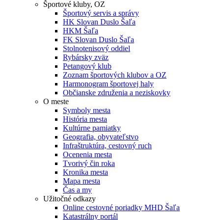
Športové kluby, OZ
Športový servis a správy
HK Slovan Duslo Šaľa
HKM Šaľa
FK Slovan Duslo Šaľa
Stolnotenisový oddiel
Rybársky zväz
Petangový klub
Zoznam športových klubov a OZ
Harmonogram športovej haly
Občianske združenia a neziskovky
O meste
Symboly mesta
História mesta
Kultúrne pamiatky
Geografia, obyvateľstvo
Infraštruktúra, cestovný ruch
Ocenenia mesta
Tvorivý čin roka
Kronika mesta
Mapa mesta
Čas a my
Užitočné odkazy
Online cestovné poriadky MHD Šaľa
Katastrálny portál