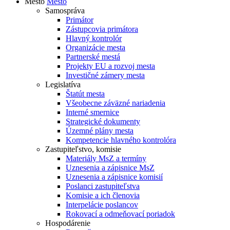
Mesto
Mesto
Samospráva
Primátor
Zástupcovia primátora
Hlavný kontrolór
Organizácie mesta
Partnerské mestá
Projekty EU a rozvoj mesta
Investičné zámery mesta
Legislatíva
Štatút mesta
Všeobecne záväzné nariadenia
Interné smernice
Strategické dokumenty
Územné plány mesta
Kompetencie hlavného kontrolóra
Zastupiteľstvo, komisie
Materiály MsZ a termíny
Uznesenia a zápisnice MsZ
Uznesenia a zápisnice komisií
Poslanci zastupiteľstva
Komisie a ich členovia
Interpelácie poslancov
Rokovací a odmeňovací poriadok
Hospodárenie