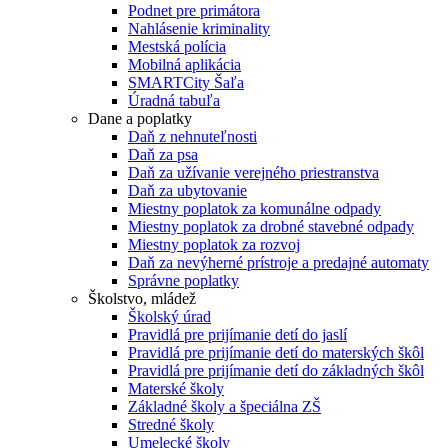
Podnet pre primátora
Nahlásenie kriminality
Mestská polícia
Mobilná aplikácia
SMARTCity Šaľa
Úradná tabuľa
Dane a poplatky
Daň z nehnuteľnosti
Daň za psa
Daň za užívanie verejného priestranstva
Daň za ubytovanie
Miestny poplatok za komunálne odpady
Miestny poplatok za drobné stavebné odpady
Miestny poplatok za rozvoj
Daň za nevýherné prístroje a predajné automaty
Správne poplatky
Školstvo, mládež
Školský úrad
Pravidlá pre prijímanie detí do jaslí
Pravidlá pre prijímanie detí do materských škôl
Pravidlá pre prijímanie detí do základných škôl
Materské školy
Základné školy a špeciálna ZŠ
Stredné školy
Umelecké školy