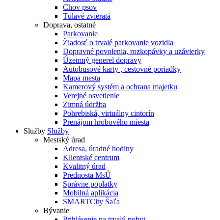
Chov psov
Túlavé zvieratá
Doprava, ostatné
Parkovanie
Žiadosť o trvalé parkovanie vozidla
Dopravné povolenia, rozkopávky a uzávierky
Územný generel dopravy
Autobusové karty , cestovné poriadky
Mapa mesta
Kamerový systém a ochrana majetku
Verejné osvetlenie
Zimná údržba
Pohrebiská, virtuálny cintorín
Prenájom hrobového miesta
Služby
Služby
Mestský úrad
Adresa, úradné hodiny
Klientské centrum
Kvalitný úrad
Prednosta MsÚ
Správne poplatky
Mobilná aplikácia
SMARTCity Šaľa
Bývanie
Prihlásenie na trvalý pobyt