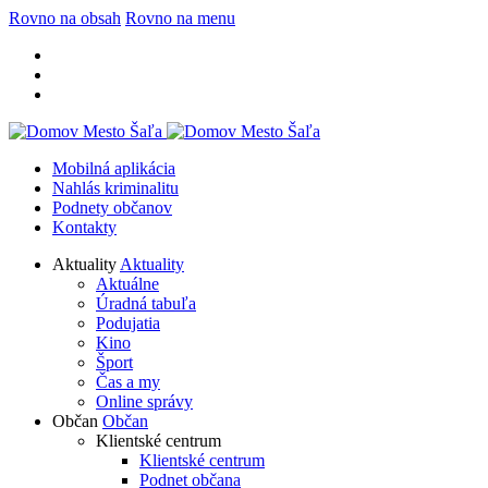
Rovno na obsah
Rovno na menu
Mobilná aplikácia
Nahlás kriminalitu
Podnety občanov
Kontakty
Aktuality
Aktuality
Aktuálne
Úradná tabuľa
Podujatia
Kino
Šport
Čas a my
Online správy
Občan
Občan
Klientské centrum
Klientské centrum
Podnet občana