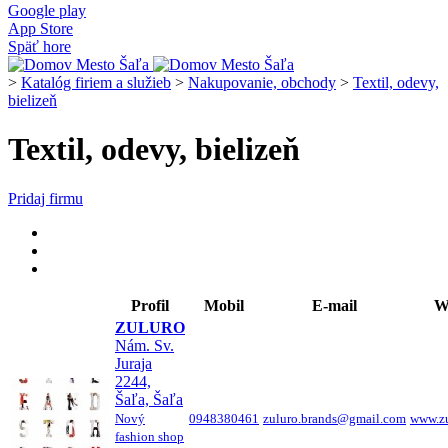
Google play
App Store
Späť hore
>
Katalóg firiem a služieb
>
Nakupovanie, obchody
>
Textil, odevy,
bielizeň
Textil, odevy, bielizeň
Pridaj firmu
Profil
Mobil
E-mail
W
ZULURO
Nám. Sv.
Juraja
2244,
Šaľa, Šaľa
Nový
0948380461
zuluro.brands@gmail.com
www.zu
fashion shop