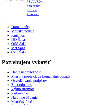
#ZULURO s
oblečením
pre ženy,
ktoré sa...
1
Dom kultúry
Mestská polícia
Knižnica
DD Šaľa
OSS Šaľa
Met Šaľa
CvČ Šaľa
Potrebujem vybaviť
Daň z nehnuteľnosti
Miestny poplatok za komunálne odpady
Osvedčovanie podpisov
Zber odpadov
Výrub stromov
Parkovanie
Nájomné bývanie
Matričný úrad