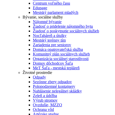
Centrum voľného času
Edupage
Mestský parlament mladých
Bývanie, sociálne služby
Nájomné bývanie
Žiadosť o pridelenie nájomného bytu
Žiadosť o poskytnutie sociálnych služieb
Nocľaháreň a útulky
Mestský terénny tím
Zariadenia pre seniorov
Domáca opatrovateľská služba
Komunitný plán sociálnych služieb
Organizácia sociálnej starostlivosti
Domov dôchodcov Šaľa
MeT Šaľa - mestská tepláreň
Životné prostredie
Odpady
Sezónne zbery odpadov
Polopodzemné kontajnery
Nahlásenie nelegálnej skládky
Zeleň a údržba
Výrub stromov
Ovzdušie, MZZO
Ochrana vôd
Artézske studne