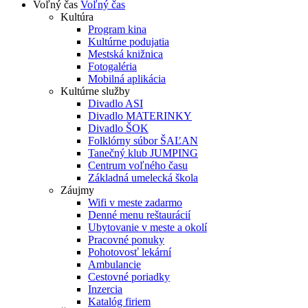
Voľný čas
Voľný čas
Kultúra
Program kina
Kultúrne podujatia
Mestská knižnica
Fotogaléria
Mobilná aplikácia
Kultúrne služby
Divadlo ASI
Divadlo MATERINKY
Divadlo ŠOK
Folklórny súbor ŠAĽAN
Tanečný klub JUMPING
Centrum voľného času
Základná umelecká škola
Záujmy
Wifi v meste zadarmo
Denné menu reštaurácií
Ubytovanie v meste a okolí
Pracovné ponuky
Pohotovosť lekární
Ambulancie
Cestovné poriadky
Inzercia
Katalóg firiem