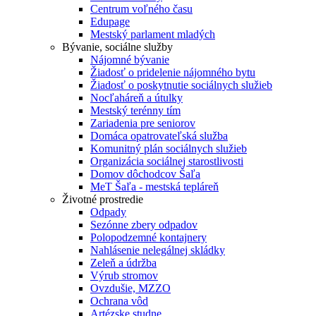
Centrum voľného času
Edupage
Mestský parlament mladých
Bývanie, sociálne služby
Nájomné bývanie
Žiadosť o pridelenie nájomného bytu
Žiadosť o poskytnutie sociálnych služieb
Nocľaháreň a útulky
Mestský terénny tím
Zariadenia pre seniorov
Domáca opatrovateľská služba
Komunitný plán sociálnych služieb
Organizácia sociálnej starostlivosti
Domov dôchodcov Šaľa
MeT Šaľa - mestská tepláreň
Životné prostredie
Odpady
Sezónne zbery odpadov
Polopodzemné kontajnery
Nahlásenie nelegálnej skládky
Zeleň a údržba
Výrub stromov
Ovzdušie, MZZO
Ochrana vôd
Artézske studne