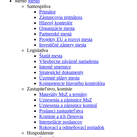
Mesto
Mesto
Samospráva
Primátor
Zástupcovia primátora
Hlavný kontrolór
Organizácie mesta
Partnerské mestá
Projekty EU a rozvoj mesta
Investičné zámery mesta
Legislatíva
Štatút mesta
Všeobecne záväzné nariadenia
Interné smernice
Strategické dokumenty
Územné plány mesta
Kompetencie hlavného kontrolóra
Zastupiteľstvo, komisie
Materiály MsZ a termíny
Uznesenia a zápisnice MsZ
Uznesenia a zápisnice komisií
Poslanci zastupiteľstva
Komisie a ich členovia
Interpelácie poslancov
Rokovací a odmeňovací poriadok
Hospodárenie