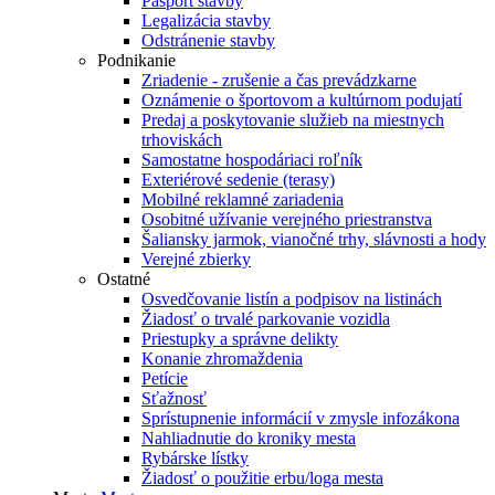
Pasport stavby
Legalizácia stavby
Odstránenie stavby
Podnikanie
Zriadenie - zrušenie a čas prevádzkarne
Oznámenie o športovom a kultúrnom podujatí
Predaj a poskytovanie služieb na miestnych
trhoviskách
Samostatne hospodáriaci roľník
Exteriérové sedenie (terasy)
Mobilné reklamné zariadenia
Osobitné užívanie verejného priestranstva
Šaliansky jarmok, vianočné trhy, slávnosti a hody
Verejné zbierky
Ostatné
Osvedčovanie listín a podpisov na listinách
Žiadosť o trvalé parkovanie vozidla
Priestupky a správne delikty
Konanie zhromaždenia
Petície
Sťažnosť
Sprístupnenie informácií v zmysle infozákona
Nahliadnutie do kroniky mesta
Rybárske lístky
Žiadosť o použitie erbu/loga mesta