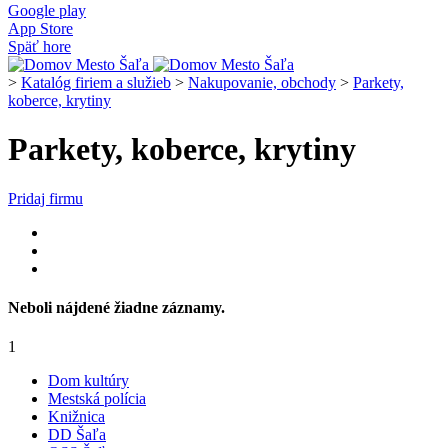
Google play
App Store
Späť hore
>
Katalóg firiem a služieb
>
Nakupovanie, obchody
>
Parkety,
koberce, krytiny
Parkety, koberce, krytiny
Pridaj firmu
Neboli nájdené žiadne záznamy.
1
Dom kultúry
Mestská polícia
Knižnica
DD Šaľa