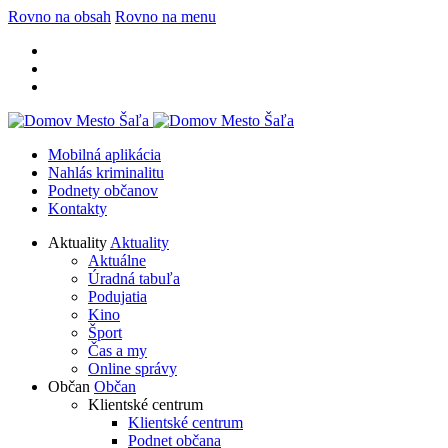
Rovno na obsah
Rovno na menu
Mobilná aplikácia
Nahlás kriminalitu
Podnety občanov
Kontakty
Aktuality
Aktuality
Aktuálne
Úradná tabuľa
Podujatia
Kino
Šport
Čas a my
Online správy
Občan
Občan
Klientské centrum
Klientské centrum
Podnet občana