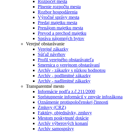
Rozpočet mesta
Plnenie rozpočtu mesta
Rozbor hospodárenia
Výročné správy mesta
Predaj majetku mesta
Prenájom majetku mesta
Prevod a prechod majetku
Správa nájomných bytov
Verejné obstarávanie
Verejné zákazky
Súťaž návrhov
Profil verejného obstarávateľa
Smernica o verejnom obstarávaní
Archív - zákazky s nízkou hodnotou
Archív - podlimitné zákazky
Archív - nadlimitné zákazky
Transparentné mesto
Informácie podľa z.č.211/2000
Sprístupnenie informácií v zmysle infozákona
Oznámenie protispoločenskej činnosti
Zmluvy (CRZ)
Faktúry, objednávky, zmluvy
Mestom poskytnuté dotácie
Archív výberových konaní
Archív samosprávy