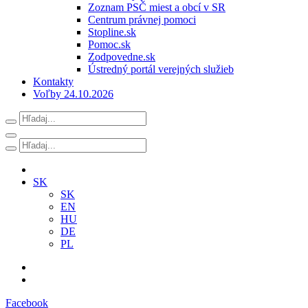
Zoznam PSČ miest a obcí v SR
Centrum právnej pomoci
Stopline.sk
Pomoc.sk
Zodpovedne.sk
Ústredný portál verejných služieb
Kontakty
Voľby 24.10.2026
SK
SK
EN
HU
DE
PL
Facebook