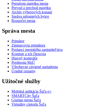
Prenájom majetku mesta
Prevod a prechod majetku
Archív výberových konaní
Správa nájomných bytov
Rozpočet mesta
Správa mesta
Primátor
Zástupcovia primátora
Poslanci mestského zastupiteľstva
Komisie a ich členovia
Hlavný kontrolór
Prednosta MsÚ
Všeobecne záväzné nariadenia
Úradné oznamy
Užitočné služby
Mobilná aplikácia Šaľa o+
SMARTCity Šaľa
Gisplan mesta Šaľa
Virtuálny cintorín Šaľa