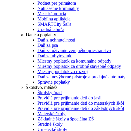
Podnet pre primátora
Nahlásenie kriminality
Mestská polícia
Mobilná aplikácia
SMARTCity Šaľa
Úradná tabuľa
Dane a poplatky
Daň z nehnuteľnosti
Daň za psa
Daň za užívanie verejného priestranstva
Daň za ubytovanie
Miestny poplatok za komunálne odpady
Miestny poplatok za drobné stavebné odpady
Miestny poplatok za rozvoj
Daň za nevýherné prístroje a predajné automaty
Správne poplatky
Školstvo, mládež
Školský úrad
Pravidlá pre prijímanie detí do jaslí
Pravidlá pre prijímanie detí do materských škôl
Pravidlá pre prijímanie detí do základných škôl
Materské školy
Základné školy a špeciálna ZŠ
Stredné školy
Umelecké školy