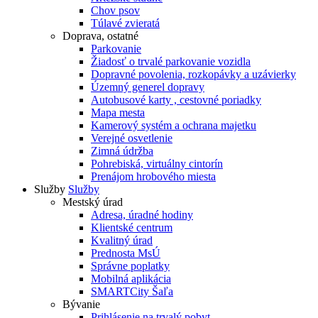
Chov psov
Túlavé zvieratá
Doprava, ostatné
Parkovanie
Žiadosť o trvalé parkovanie vozidla
Dopravné povolenia, rozkopávky a uzávierky
Územný generel dopravy
Autobusové karty , cestovné poriadky
Mapa mesta
Kamerový systém a ochrana majetku
Verejné osvetlenie
Zimná údržba
Pohrebiská, virtuálny cintorín
Prenájom hrobového miesta
Služby
Služby
Mestský úrad
Adresa, úradné hodiny
Klientské centrum
Kvalitný úrad
Prednosta MsÚ
Správne poplatky
Mobilná aplikácia
SMARTCity Šaľa
Bývanie
Prihlásenie na trvalý pobyt