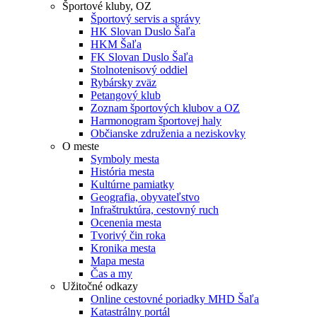
Športové kluby, OZ
Športový servis a správy
HK Slovan Duslo Šaľa
HKM Šaľa
FK Slovan Duslo Šaľa
Stolnotenisový oddiel
Rybársky zväz
Petangový klub
Zoznam športových klubov a OZ
Harmonogram športovej haly
Občianske združenia a neziskovky
O meste
Symboly mesta
História mesta
Kultúrne pamiatky
Geografia, obyvateľstvo
Infraštruktúra, cestovný ruch
Ocenenia mesta
Tvorivý čin roka
Kronika mesta
Mapa mesta
Čas a my
Užitočné odkazy
Online cestovné poriadky MHD Šaľa
Katastrálny portál