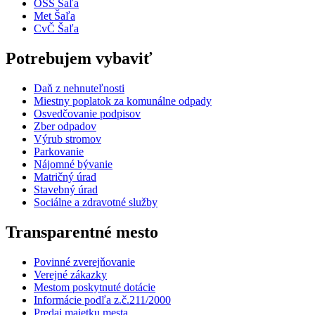
OSS Šaľa
Met Šaľa
CvČ Šaľa
Potrebujem vybaviť
Daň z nehnuteľnosti
Miestny poplatok za komunálne odpady
Osvedčovanie podpisov
Zber odpadov
Výrub stromov
Parkovanie
Nájomné bývanie
Matričný úrad
Stavebný úrad
Sociálne a zdravotné služby
Transparentné mesto
Povinné zverejňovanie
Verejné zákazky
Mestom poskytnuté dotácie
Informácie podľa z.č.211/2000
Predaj majetku mesta