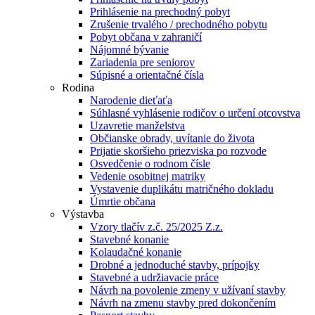
Prihlásenie na prechodný pobyt
Zrušenie trvalého / prechodného pobytu
Pobyt občana v zahraničí
Nájomné bývanie
Zariadenia pre seniorov
Súpisné a orientačné čísla
Rodina
Narodenie dieťaťa
Súhlasné vyhlásenie rodičov o určení otcovstva
Uzavretie manželstva
Občianske obrady, uvítanie do života
Prijatie skoršieho priezviska po rozvode
Osvedčenie o rodnom čísle
Vedenie osobitnej matriky
Vystavenie duplikátu matričného dokladu
Úmrtie občana
Výstavba
Vzory tlačív z.č. 25/2025 Z.z.
Stavebné konanie
Kolaudačné konanie
Drobné a jednoduché stavby, prípojky
Stavebné a udržiavacie práce
Návrh na povolenie zmeny v užívaní stavby
Návrh na zmenu stavby pred dokončením