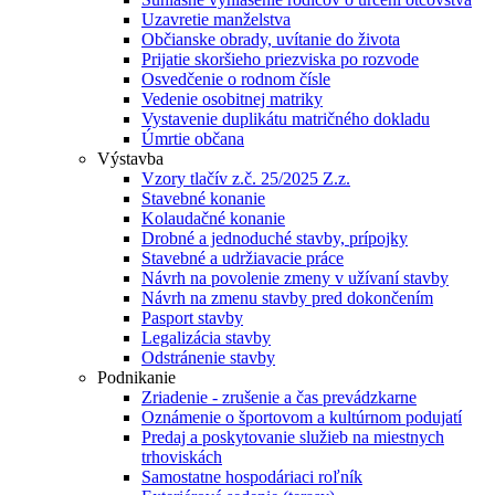
Uzavretie manželstva
Občianske obrady, uvítanie do života
Prijatie skoršieho priezviska po rozvode
Osvedčenie o rodnom čísle
Vedenie osobitnej matriky
Vystavenie duplikátu matričného dokladu
Úmrtie občana
Výstavba
Vzory tlačív z.č. 25/2025 Z.z.
Stavebné konanie
Kolaudačné konanie
Drobné a jednoduché stavby, prípojky
Stavebné a udržiavacie práce
Návrh na povolenie zmeny v užívaní stavby
Návrh na zmenu stavby pred dokončením
Pasport stavby
Legalizácia stavby
Odstránenie stavby
Podnikanie
Zriadenie - zrušenie a čas prevádzkarne
Oznámenie o športovom a kultúrnom podujatí
Predaj a poskytovanie služieb na miestnych
trhoviskách
Samostatne hospodáriaci roľník