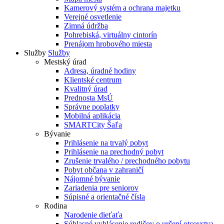
Kamerový systém a ochrana majetku
Verejné osvetlenie
Zimná údržba
Pohrebiská, virtuálny cintorín
Prenájom hrobového miesta
Služby
Služby
Mestský úrad
Adresa, úradné hodiny
Klientské centrum
Kvalitný úrad
Prednosta MsÚ
Správne poplatky
Mobilná aplikácia
SMARTCity Šaľa
Bývanie
Prihlásenie na trvalý pobyt
Prihlásenie na prechodný pobyt
Zrušenie trvalého / prechodného pobytu
Pobyt občana v zahraničí
Nájomné bývanie
Zariadenia pre seniorov
Súpisné a orientačné čísla
Rodina
Narodenie dieťaťa
Súhlasné vyhlásenie rodičov o určení otcovstva