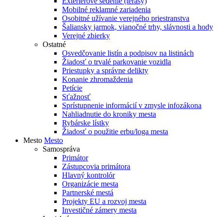
Exteriérové sedenie (terasy)
Mobilné reklamné zariadenia
Osobitné užívanie verejného priestranstva
Šaliansky jarmok, vianočné trhy, slávnosti a hody
Verejné zbierky
Ostatné
Osvedčovanie listín a podpisov na listinách
Žiadosť o trvalé parkovanie vozidla
Priestupky a správne delikty
Konanie zhromaždenia
Petície
Sťažnosť
Sprístupnenie informácií v zmysle infozákona
Nahliadnutie do kroniky mesta
Rybárske lístky
Žiadosť o použitie erbu/loga mesta
Mesto
Mesto
Samospráva
Primátor
Zástupcovia primátora
Hlavný kontrolór
Organizácie mesta
Partnerské mestá
Projekty EU a rozvoj mesta
Investičné zámery mesta