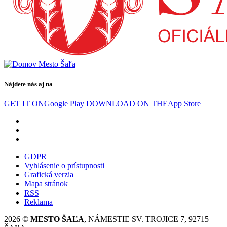
Nájdete nás aj na
GET IT ON
Google Play
DOWNLOAD ON THE
App Store
GDPR
Vyhlásenie o prístupnosti
Grafická verzia
Mapa stránok
RSS
Reklama
2026 ©
MESTO ŠAĽA
, NÁMESTIE SV. TROJICE 7, 92715