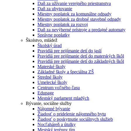
Daň za užívanie verejného priestranstva
Daň za ubytovanie
Miestny poplatok za komunálne odpady
Miestny poplatok za drobné stavebné odpady
Miestny poplatok za rozvoj
Daň za nevýherné prístroje a predajné automaty
Správne poplatky
Školstvo, mládež
Školský úrad
Pravidlá pre prijímanie detí do jaslí
Pravidlá pre prijímanie detí do materských škôl
Pravidlá pre prijímanie detí do základných škôl
Materské školy
Základné školy a špeciálna ZŠ
Stredné školy
Umelecké školy
Centrum voľného času
Edupage
Mestský parlament mladých
Bývanie, sociálne služby
Nájomné bývanie
Žiadosť o pridelenie nájomného bytu
Žiadosť o poskytnutie sociálnych služieb
Nocľaháreň a útulky
Mestský terénny tím