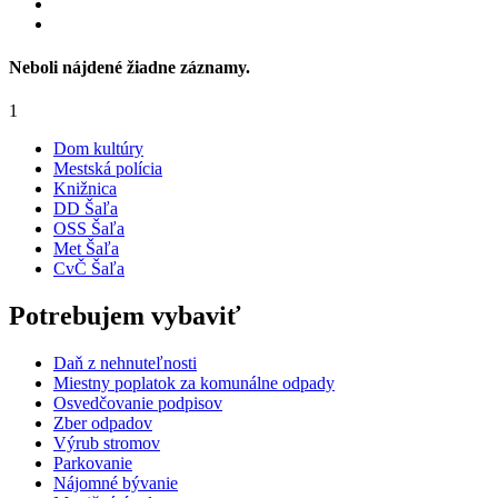
Neboli nájdené žiadne záznamy.
1
Dom kultúry
Mestská polícia
Knižnica
DD Šaľa
OSS Šaľa
Met Šaľa
CvČ Šaľa
Potrebujem vybaviť
Daň z nehnuteľnosti
Miestny poplatok za komunálne odpady
Osvedčovanie podpisov
Zber odpadov
Výrub stromov
Parkovanie
Nájomné bývanie