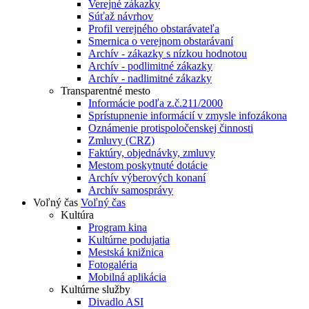
Verejné zákazky
Súťaž návrhov
Profil verejného obstarávateľa
Smernica o verejnom obstarávaní
Archív - zákazky s nízkou hodnotou
Archív - podlimitné zákazky
Archív - nadlimitné zákazky
Transparentné mesto
Informácie podľa z.č.211/2000
Sprístupnenie informácií v zmysle infozákona
Oznámenie protispoločenskej činnosti
Zmluvy (CRZ)
Faktúry, objednávky, zmluvy
Mestom poskytnuté dotácie
Archív výberových konaní
Archív samosprávy
Voľný čas
Voľný čas
Kultúra
Program kina
Kultúrne podujatia
Mestská knižnica
Fotogaléria
Mobilná aplikácia
Kultúrne služby
Divadlo ASI