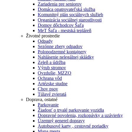
Zariadenia pre seniorov
Domáca opatrovateľská služba
Komunitný plán sociálnych služieb
Organizácia sociálnej starostlivosti
Domov dôchodcov Šaľa
MeT Šaľa - mestská tepláreň
Životné prostredie
Odpady
Sezónne zbery odpadov
Polopodzemné kontajnery
Nahlásenie nelegálnej skládky
Zeleň a údržba
Výrub stromov
Ovzdušie, MZZO
Ochrana vôd
Artézske studne
Chov psov
Túlavé zvieratá
Doprava, ostatné
Parkovanie
Žiadosť o trvalé parkovanie vozidla
Dopravné povolenia, rozkopávky a uzávierky
Územný generel dopravy
Autobusové karty , cestovné poriadky
Mapa mesta