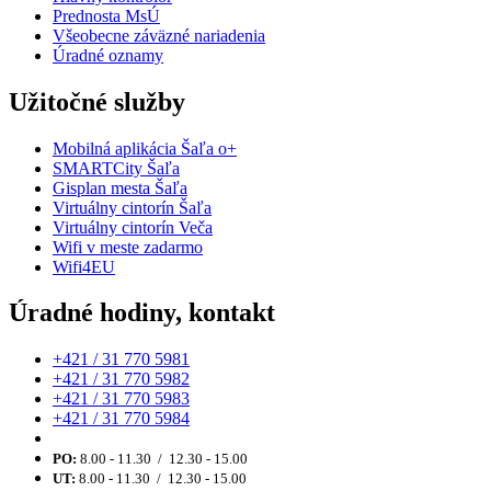
Prednosta MsÚ
Všeobecne záväzné nariadenia
Úradné oznamy
Užitočné služby
Mobilná aplikácia Šaľa o+
SMARTCity Šaľa
Gisplan mesta Šaľa
Virtuálny cintorín Šaľa
Virtuálny cintorín Veča
Wifi v meste zadarmo
Wifi4EU
Úradné hodiny, kontakt
+421 / 31 770 5981
+421 / 31 770 5982
+421 / 31 770 5983
+421 / 31 770 5984
PO:
8.00 - 11.30 / 12.30 - 15.00
UT:
8.00 - 11.30 / 12.30 - 15.00