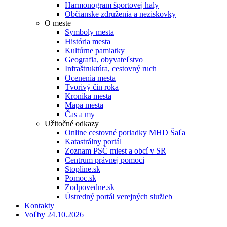
Harmonogram športovej haly
Občianske združenia a neziskovky
O meste
Symboly mesta
História mesta
Kultúrne pamiatky
Geografia, obyvateľstvo
Infraštruktúra, cestovný ruch
Ocenenia mesta
Tvorivý čin roka
Kronika mesta
Mapa mesta
Čas a my
Užitočné odkazy
Online cestovné poriadky MHD Šaľa
Katastrálny portál
Zoznam PSČ miest a obcí v SR
Centrum právnej pomoci
Stopline.sk
Pomoc.sk
Zodpovedne.sk
Ústredný portál verejných služieb
Kontakty
Voľby 24.10.2026