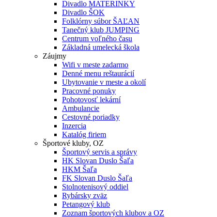
Divadlo MATERINKY
Divadlo ŠOK
Folklórny súbor ŠAĽAN
Tanečný klub JUMPING
Centrum voľného času
Základná umelecká škola
Záujmy
Wifi v meste zadarmo
Denné menu reštaurácií
Ubytovanie v meste a okolí
Pracovné ponuky
Pohotovosť lekární
Ambulancie
Cestovné poriadky
Inzercia
Katalóg firiem
Športové kluby, OZ
Športový servis a správy
HK Slovan Duslo Šaľa
HKM Šaľa
FK Slovan Duslo Šaľa
Stolnotenisový oddiel
Rybársky zväz
Petangový klub
Zoznam športových klubov a OZ