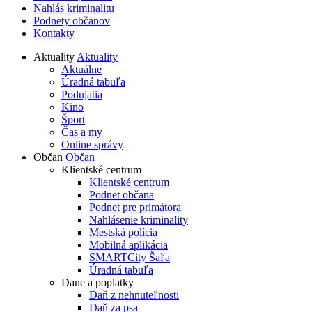
Nahlás kriminalitu
Podnety občanov
Kontakty
Aktuality
Aktuality
Aktuálne
Úradná tabuľa
Podujatia
Kino
Šport
Čas a my
Online správy
Občan
Občan
Klientské centrum
Klientské centrum
Podnet občana
Podnet pre primátora
Nahlásenie kriminality
Mestská polícia
Mobilná aplikácia
SMARTCity Šaľa
Úradná tabuľa
Dane a poplatky
Daň z nehnuteľnosti
Daň za psa