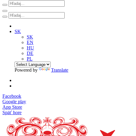
SK
SK
EN
HU
DE
PL
Powered by
Translate
Facebook
Google play
App Store
Späť hore