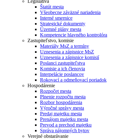
Legislatíva
Štatút mesta
Všeobecne záväzné nariadenia
Interné smernice
Strategické dokumenty
Územné plány mesta
Kompetencie hlavného kontrolóra
Zastupiteľstvo, komisie
Materiály MsZ a termíny
Uznesenia a zápisnice MsZ
Uznesenia a zápisnice komisií
Poslanci zastupiteľstva
Komisie a ich členovia
Interpelácie poslancov
Rokovací a odmeňovací poriadok
Hospodárenie
Rozpočet mesta
Plnenie rozpočtu mesta
Rozbor hospodárenia
Výročné správy mesta
Predaj majetku mesta
Prenájom majetku mesta
Prevod a prechod majetku
Správa nájomných bytov
Verejné obstarávanie