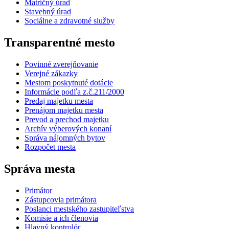
Matričný úrad
Stavebný úrad
Sociálne a zdravotné služby
Transparentné mesto
Povinné zverejňovanie
Verejné zákazky
Mestom poskytnuté dotácie
Informácie podľa z.č.211/2000
Predaj majetku mesta
Prenájom majetku mesta
Prevod a prechod majetku
Archív výberových konaní
Správa nájomných bytov
Rozpočet mesta
Správa mesta
Primátor
Zástupcovia primátora
Poslanci mestského zastupiteľstva
Komisie a ich členovia
Hlavný kontrolór