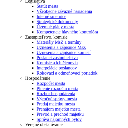
Legislatíva
Štatút mesta
Všeobecne záväzné nariadenia
Interné smernice
Strategické dokumenty
Územné plány mesta
Kompetencie hlavného kontrolóra
Zastupiteľstvo, komisie
Materiály MsZ a termíny
Uznesenia a zápisnice MsZ
Uznesenia a zápisnice komisií
Poslanci zastupiteľstva
Komisie a ich členovia
Interpelácie poslancov
Rokovací a odmeňovací poriadok
Hospodárenie
Rozpočet mesta
Plnenie rozpočtu mesta
Rozbor hospodárenia
Výročné správy mesta
Predaj majetku mesta
Prenájom majetku mesta
Prevod a prechod majetku
Správa nájomných bytov
Verejné obstarávanie