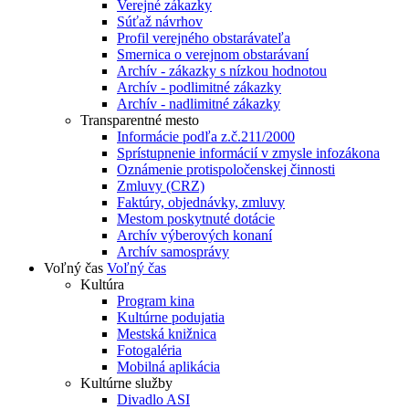
Verejné zákazky
Súťaž návrhov
Profil verejného obstarávateľa
Smernica o verejnom obstarávaní
Archív - zákazky s nízkou hodnotou
Archív - podlimitné zákazky
Archív - nadlimitné zákazky
Transparentné mesto
Informácie podľa z.č.211/2000
Sprístupnenie informácií v zmysle infozákona
Oznámenie protispoločenskej činnosti
Zmluvy (CRZ)
Faktúry, objednávky, zmluvy
Mestom poskytnuté dotácie
Archív výberových konaní
Archív samosprávy
Voľný čas
Voľný čas
Kultúra
Program kina
Kultúrne podujatia
Mestská knižnica
Fotogaléria
Mobilná aplikácia
Kultúrne služby
Divadlo ASI