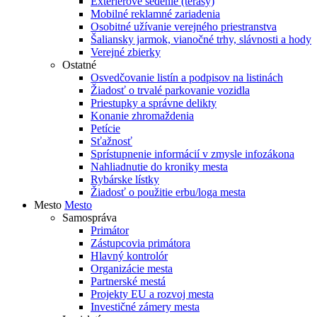
Exteriérové sedenie (terasy)
Mobilné reklamné zariadenia
Osobitné užívanie verejného priestranstva
Šaliansky jarmok, vianočné trhy, slávnosti a hody
Verejné zbierky
Ostatné
Osvedčovanie listín a podpisov na listinách
Žiadosť o trvalé parkovanie vozidla
Priestupky a správne delikty
Konanie zhromaždenia
Petície
Sťažnosť
Sprístupnenie informácií v zmysle infozákona
Nahliadnutie do kroniky mesta
Rybárske lístky
Žiadosť o použitie erbu/loga mesta
Mesto
Mesto
Samospráva
Primátor
Zástupcovia primátora
Hlavný kontrolór
Organizácie mesta
Partnerské mestá
Projekty EU a rozvoj mesta
Investičné zámery mesta