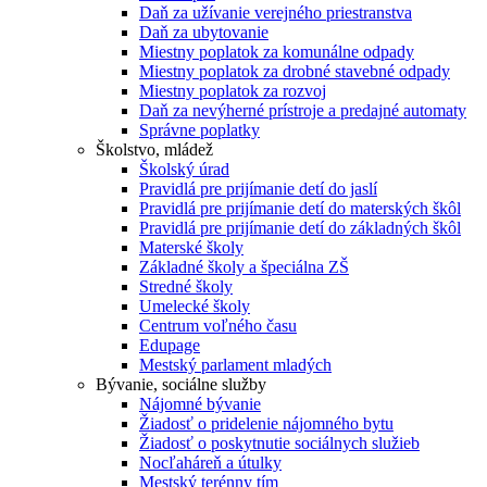
Daň za užívanie verejného priestranstva
Daň za ubytovanie
Miestny poplatok za komunálne odpady
Miestny poplatok za drobné stavebné odpady
Miestny poplatok za rozvoj
Daň za nevýherné prístroje a predajné automaty
Správne poplatky
Školstvo, mládež
Školský úrad
Pravidlá pre prijímanie detí do jaslí
Pravidlá pre prijímanie detí do materských škôl
Pravidlá pre prijímanie detí do základných škôl
Materské školy
Základné školy a špeciálna ZŠ
Stredné školy
Umelecké školy
Centrum voľného času
Edupage
Mestský parlament mladých
Bývanie, sociálne služby
Nájomné bývanie
Žiadosť o pridelenie nájomného bytu
Žiadosť o poskytnutie sociálnych služieb
Nocľaháreň a útulky
Mestský terénny tím