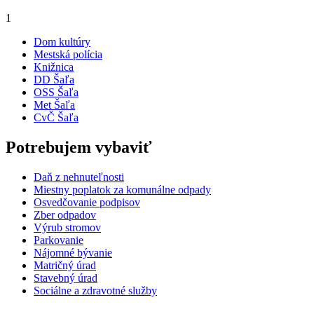
1
Dom kultúry
Mestská polícia
Knižnica
DD Šaľa
OSS Šaľa
Met Šaľa
CvČ Šaľa
Potrebujem vybaviť
Daň z nehnuteľnosti
Miestny poplatok za komunálne odpady
Osvedčovanie podpisov
Zber odpadov
Výrub stromov
Parkovanie
Nájomné bývanie
Matričný úrad
Stavebný úrad
Sociálne a zdravotné služby