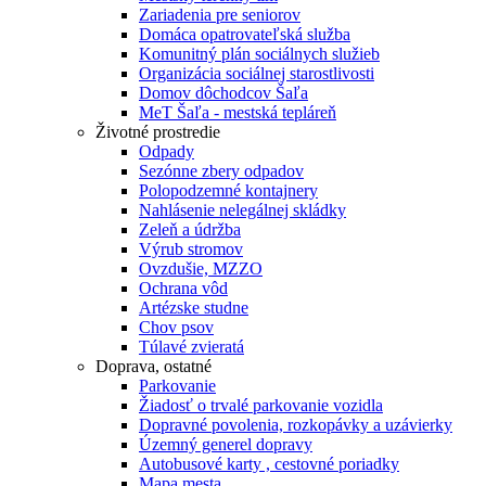
Zariadenia pre seniorov
Domáca opatrovateľská služba
Komunitný plán sociálnych služieb
Organizácia sociálnej starostlivosti
Domov dôchodcov Šaľa
MeT Šaľa - mestská tepláreň
Životné prostredie
Odpady
Sezónne zbery odpadov
Polopodzemné kontajnery
Nahlásenie nelegálnej skládky
Zeleň a údržba
Výrub stromov
Ovzdušie, MZZO
Ochrana vôd
Artézske studne
Chov psov
Túlavé zvieratá
Doprava, ostatné
Parkovanie
Žiadosť o trvalé parkovanie vozidla
Dopravné povolenia, rozkopávky a uzávierky
Územný generel dopravy
Autobusové karty , cestovné poriadky
Mapa mesta