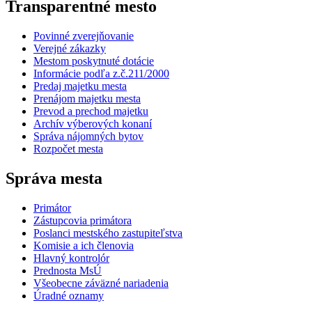
Transparentné mesto
Povinné zverejňovanie
Verejné zákazky
Mestom poskytnuté dotácie
Informácie podľa z.č.211/2000
Predaj majetku mesta
Prenájom majetku mesta
Prevod a prechod majetku
Archív výberových konaní
Správa nájomných bytov
Rozpočet mesta
Správa mesta
Primátor
Zástupcovia primátora
Poslanci mestského zastupiteľstva
Komisie a ich členovia
Hlavný kontrolór
Prednosta MsÚ
Všeobecne záväzné nariadenia
Úradné oznamy