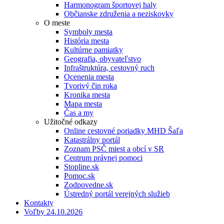
Harmonogram športovej haly
Občianske združenia a neziskovky
O meste
Symboly mesta
História mesta
Kultúrne pamiatky
Geografia, obyvateľstvo
Infraštruktúra, cestovný ruch
Ocenenia mesta
Tvorivý čin roka
Kronika mesta
Mapa mesta
Čas a my
Užitočné odkazy
Online cestovné poriadky MHD Šaľa
Katastrálny portál
Zoznam PSČ miest a obcí v SR
Centrum právnej pomoci
Stopline.sk
Pomoc.sk
Zodpovedne.sk
Ústredný portál verejných služieb
Kontakty
Voľby 24.10.2026