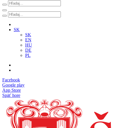
SK
SK
EN
HU
DE
PL
Facebook
Google play
App Store
Späť hore