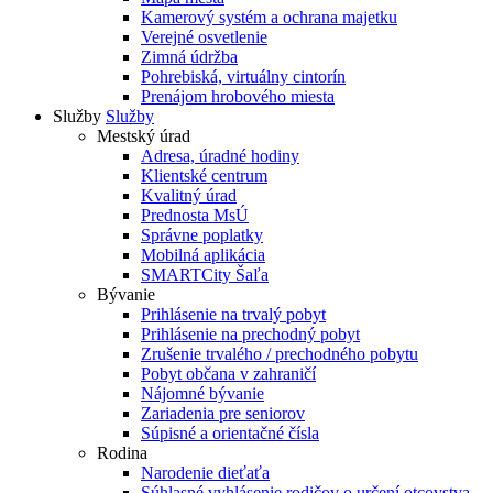
Kamerový systém a ochrana majetku
Verejné osvetlenie
Zimná údržba
Pohrebiská, virtuálny cintorín
Prenájom hrobového miesta
Služby
Služby
Mestský úrad
Adresa, úradné hodiny
Klientské centrum
Kvalitný úrad
Prednosta MsÚ
Správne poplatky
Mobilná aplikácia
SMARTCity Šaľa
Bývanie
Prihlásenie na trvalý pobyt
Prihlásenie na prechodný pobyt
Zrušenie trvalého / prechodného pobytu
Pobyt občana v zahraničí
Nájomné bývanie
Zariadenia pre seniorov
Súpisné a orientačné čísla
Rodina
Narodenie dieťaťa
Súhlasné vyhlásenie rodičov o určení otcovstva