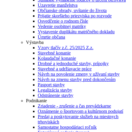
Uzavretie manželstva
Občianske obrady, uvítanie do života
Prijatie skoršieho priezviska po rozvode
Osvedčenie o rodnom čísle
Vedenie osobitnej matriky
Vystavenie duplikátu matričného dokladu
Úmrtie občana
Výstavba
Vzory tlačív z.č. 25/2025 Z.z.
Stavebné konanie
Kolaudačné konanie
Drobné a jednoduché stavby, prípojky
Stavebné a udržiavacie práce
Návrh na povolenie zmeny v užívaní stavby
Návrh na zmenu stavby pred dokončením
Pasport stavby
Legalizácia stavby
Odstránenie stavby
Podnikanie
Zriadenie - zrušenie a čas prevádzkarne
Oznámenie o športovom a kultúrnom podujatí
Predaj a poskytovanie služieb na miestnych
trhoviskách
Samostatne hospodáriaci roľník