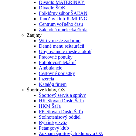
Divadlo MATERINKY
Divadlo ŠOK
Folklórny súbor ŠAĽAN
Tanečný klub JUMPING
Centrum voľného času
Základná umelecká škola
Záujmy
Wifi v meste zadarmo
Denné menu reštaurácií
Ubytovanie v meste a okolí
Pracovné ponuky
Pohotovosť lekární
Ambulancie
Cestovné poriadky
Inzercia
Katalóg firiem
Športové kluby, OZ
Športový servis a správy
HK Slovan Duslo Šaľa
HKM Šaľa
FK Slovan Duslo Šaľa
Stolnotenisový oddiel
Rybársky zväz
Petangový klub
Zoznam športových klubov a OZ