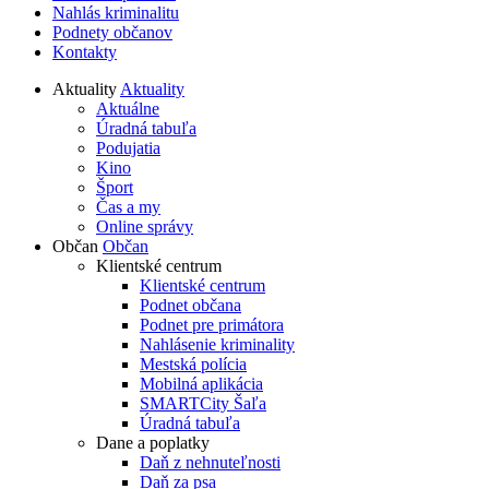
Nahlás kriminalitu
Podnety občanov
Kontakty
Aktuality
Aktuality
Aktuálne
Úradná tabuľa
Podujatia
Kino
Šport
Čas a my
Online správy
Občan
Občan
Klientské centrum
Klientské centrum
Podnet občana
Podnet pre primátora
Nahlásenie kriminality
Mestská polícia
Mobilná aplikácia
SMARTCity Šaľa
Úradná tabuľa
Dane a poplatky
Daň z nehnuteľnosti
Daň za psa