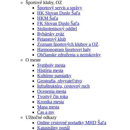
Športové kluby, OZ
Športový servis a správy
HK Slovan Duslo Šaľa
HKM Šaľa
FK Slovan Duslo Šaľa
Stolnotenisový oddiel
Rybársky zväz
Petangový klub
Zoznam športových klubov a OZ
Harmonogram športovej haly
Občianske združenia a neziskovky
O meste
Symboly mesta
História mesta
Kultúrne pamiatky
Geografia, obyvateľstvo
Infraštruktúra, cestovný ruch
Ocenenia mesta
Tvorivý čin roka
Kronika mesta
Mapa mesta
Čas a my
Užitočné odkazy
Online cestovné poriadky MHD Šaľa
Katastrálny portál