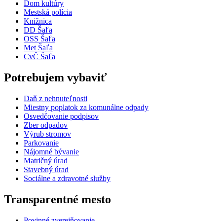
Dom kultúry
Mestská polícia
Knižnica
DD Šaľa
OSS Šaľa
Met Šaľa
CvČ Šaľa
Potrebujem vybaviť
Daň z nehnuteľnosti
Miestny poplatok za komunálne odpady
Osvedčovanie podpisov
Zber odpadov
Výrub stromov
Parkovanie
Nájomné bývanie
Matričný úrad
Stavebný úrad
Sociálne a zdravotné služby
Transparentné mesto
Povinné zverejňovanie