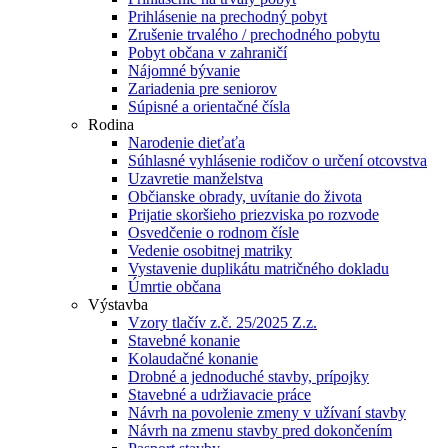
Prihlásenie na prechodný pobyt
Zrušenie trvalého / prechodného pobytu
Pobyt občana v zahraničí
Nájomné bývanie
Zariadenia pre seniorov
Súpisné a orientačné čísla
Rodina
Narodenie dieťaťa
Súhlasné vyhlásenie rodičov o určení otcovstva
Uzavretie manželstva
Občianske obrady, uvítanie do života
Prijatie skoršieho priezviska po rozvode
Osvedčenie o rodnom čísle
Vedenie osobitnej matriky
Vystavenie duplikátu matričného dokladu
Úmrtie občana
Výstavba
Vzory tlačív z.č. 25/2025 Z.z.
Stavebné konanie
Kolaudačné konanie
Drobné a jednoduché stavby, prípojky
Stavebné a udržiavacie práce
Návrh na povolenie zmeny v užívaní stavby
Návrh na zmenu stavby pred dokončením