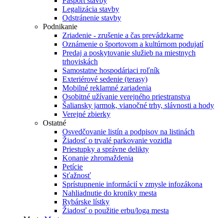
Pasport stavby
Legalizácia stavby
Odstránenie stavby
Podnikanie
Zriadenie - zrušenie a čas prevádzkarne
Oznámenie o športovom a kultúrnom podujatí
Predaj a poskytovanie služieb na miestnych
trhoviskách
Samostatne hospodáriaci roľník
Exteriérové sedenie (terasy)
Mobilné reklamné zariadenia
Osobitné užívanie verejného priestranstva
Šaliansky jarmok, vianočné trhy, slávnosti a hody
Verejné zbierky
Ostatné
Osvedčovanie listín a podpisov na listinách
Žiadosť o trvalé parkovanie vozidla
Priestupky a správne delikty
Konanie zhromaždenia
Petície
Sťažnosť
Sprístupnenie informácií v zmysle infozákona
Nahliadnutie do kroniky mesta
Rybárske lístky
Žiadosť o použitie erbu/loga mesta