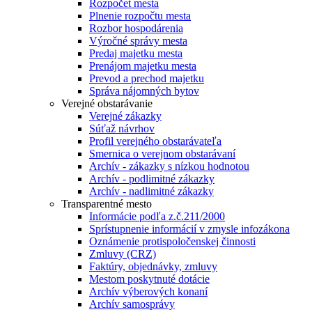
Rozpočet mesta
Plnenie rozpočtu mesta
Rozbor hospodárenia
Výročné správy mesta
Predaj majetku mesta
Prenájom majetku mesta
Prevod a prechod majetku
Správa nájomných bytov
Verejné obstarávanie
Verejné zákazky
Súťaž návrhov
Profil verejného obstarávateľa
Smernica o verejnom obstarávaní
Archív - zákazky s nízkou hodnotou
Archív - podlimitné zákazky
Archív - nadlimitné zákazky
Transparentné mesto
Informácie podľa z.č.211/2000
Sprístupnenie informácií v zmysle infozákona
Oznámenie protispoločenskej činnosti
Zmluvy (CRZ)
Faktúry, objednávky, zmluvy
Mestom poskytnuté dotácie
Archív výberových konaní
Archív samosprávy