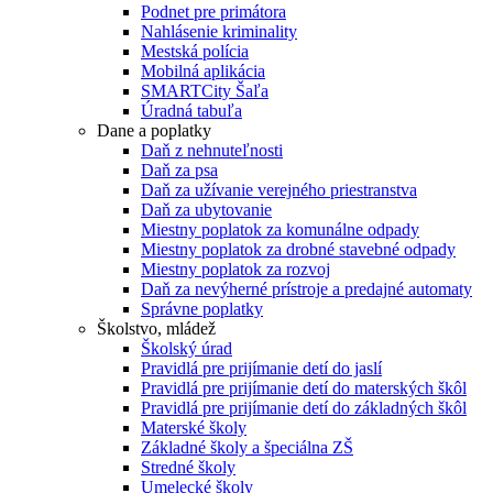
Podnet pre primátora
Nahlásenie kriminality
Mestská polícia
Mobilná aplikácia
SMARTCity Šaľa
Úradná tabuľa
Dane a poplatky
Daň z nehnuteľnosti
Daň za psa
Daň za užívanie verejného priestranstva
Daň za ubytovanie
Miestny poplatok za komunálne odpady
Miestny poplatok za drobné stavebné odpady
Miestny poplatok za rozvoj
Daň za nevýherné prístroje a predajné automaty
Správne poplatky
Školstvo, mládež
Školský úrad
Pravidlá pre prijímanie detí do jaslí
Pravidlá pre prijímanie detí do materských škôl
Pravidlá pre prijímanie detí do základných škôl
Materské školy
Základné školy a špeciálna ZŠ
Stredné školy
Umelecké školy