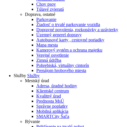
Chov psov
Túlavé zvieratá
Doprava, ostatné
Parkovanie
Žiadosť o trvalé parkovanie vozidla
Dopravné povolenia, rozkopávky a uzávierky
Územný generel dopravy
Autobusové karty , cestovné poriadky
Mapa mesta
Kamerový systém a ochrana majetku
Verejné osvetlenie
Zimná údržba
Pohrebiská, virtuálny cintorín
Prenájom hrobového miesta
Služby
Služby
Mestský úrad
Adresa, úradné hodiny
Klientské centrum
Kvalitný úrad
Prednosta MsÚ
Správne poplatky
Mobilná aplikácia
SMARTCity Šaľa
Bývanie
Prihlásenie na trvalý pobyt