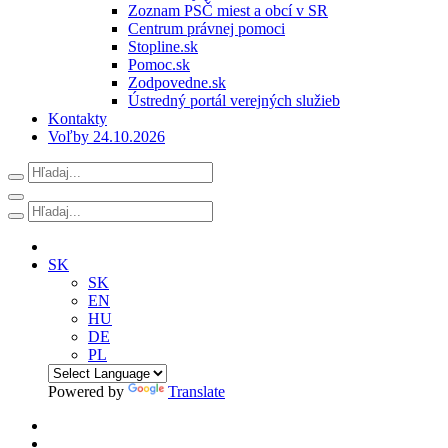
Zoznam PSČ miest a obcí v SR
Centrum právnej pomoci
Stopline.sk
Pomoc.sk
Zodpovedne.sk
Ústredný portál verejných služieb
Kontakty
Voľby 24.10.2026
SK
SK
EN
HU
DE
PL
Powered by
Translate