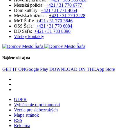
Mestská polícia:
+421 / 31 770 6777
Dom kultúry:
+421 / 31 771 4054
Mestská knižnica:
+421 / 31 770 2228
MeT Šaľa:
+421 / 31 770 3646
OSS Šaľa:
+421 / 31 770 6084
DD Šaľa:
+421 / 31 783 8390
Všetky kontakty
Nájdete nás aj na
GET IT ON
Google Play
DOWNLOAD ON THE
App Store
GDPR
Vyhlásenie o prístupnosti
Verzia pre slabozrakých
Mapa stránok
RSS
Reklama