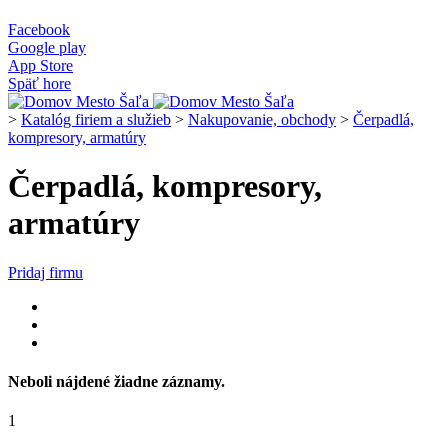
Facebook
Google play
App Store
Späť hore
>
Katalóg firiem a služieb
>
Nakupovanie, obchody
>
Čerpadlá,
kompresory, armatúry
Čerpadlá, kompresory,
armatúry
Pridaj firmu
Neboli nájdené žiadne záznamy.
1