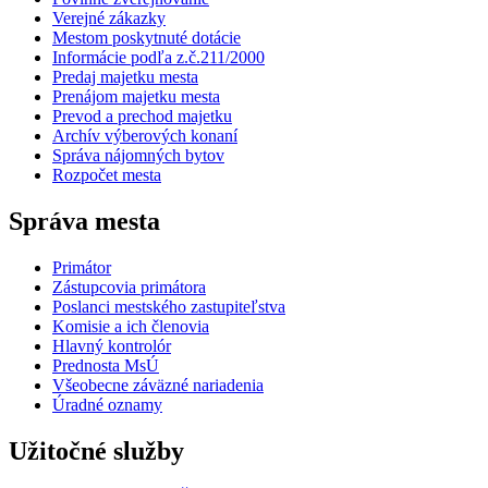
Verejné zákazky
Mestom poskytnuté dotácie
Informácie podľa z.č.211/2000
Predaj majetku mesta
Prenájom majetku mesta
Prevod a prechod majetku
Archív výberových konaní
Správa nájomných bytov
Rozpočet mesta
Správa mesta
Primátor
Zástupcovia primátora
Poslanci mestského zastupiteľstva
Komisie a ich členovia
Hlavný kontrolór
Prednosta MsÚ
Všeobecne záväzné nariadenia
Úradné oznamy
Užitočné služby