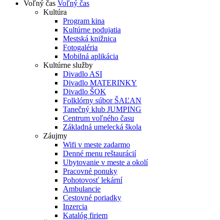
Voľný čas
Voľný čas
Kultúra
Program kina
Kultúrne podujatia
Mestská knižnica
Fotogaléria
Mobilná aplikácia
Kultúrne služby
Divadlo ASI
Divadlo MATERINKY
Divadlo ŠOK
Folklórny súbor ŠAĽAN
Tanečný klub JUMPING
Centrum voľného času
Základná umelecká škola
Záujmy
Wifi v meste zadarmo
Denné menu reštaurácií
Ubytovanie v meste a okolí
Pracovné ponuky
Pohotovosť lekární
Ambulancie
Cestovné poriadky
Inzercia
Katalóg firiem