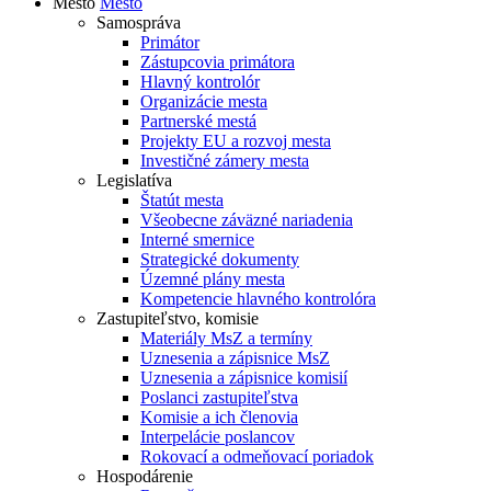
Mesto
Mesto
Samospráva
Primátor
Zástupcovia primátora
Hlavný kontrolór
Organizácie mesta
Partnerské mestá
Projekty EU a rozvoj mesta
Investičné zámery mesta
Legislatíva
Štatút mesta
Všeobecne záväzné nariadenia
Interné smernice
Strategické dokumenty
Územné plány mesta
Kompetencie hlavného kontrolóra
Zastupiteľstvo, komisie
Materiály MsZ a termíny
Uznesenia a zápisnice MsZ
Uznesenia a zápisnice komisií
Poslanci zastupiteľstva
Komisie a ich členovia
Interpelácie poslancov
Rokovací a odmeňovací poriadok
Hospodárenie