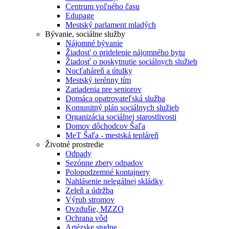
Centrum voľného času
Edupage
Mestský parlament mladých
Bývanie, sociálne služby
Nájomné bývanie
Žiadosť o pridelenie nájomného bytu
Žiadosť o poskytnutie sociálnych služieb
Nocľaháreň a útulky
Mestský terénny tím
Zariadenia pre seniorov
Domáca opatrovateľská služba
Komunitný plán sociálnych služieb
Organizácia sociálnej starostlivosti
Domov dôchodcov Šaľa
MeT Šaľa - mestská tepláreň
Životné prostredie
Odpady
Sezónne zbery odpadov
Polopodzemné kontajnery
Nahlásenie nelegálnej skládky
Zeleň a údržba
Výrub stromov
Ovzdušie, MZZO
Ochrana vôd
Artézske studne