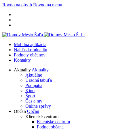
Rovno na obsah
Rovno na menu
Mobilná aplikácia
Nahlás kriminalitu
Podnety občanov
Kontakty
Aktuality
Aktuality
Aktuálne
Úradná tabuľa
Podujatia
Kino
Šport
Čas a my
Online správy
Občan
Občan
Klientské centrum
Klientské centrum
Podnet občana