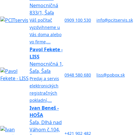
Nemocničná
833/1, Šaľa
Váš počítač
0909 100 530
info@pcitservis.sk
vyzdvihneme u
Vás doma alebo
vo firme,...
Pavol Fekete -
LISS
Nemocničná 1,
Šaľa, Šaľa
0948 580 680
liss@pobox.sk
Predaj a servis
elektronických
registračných
pokladní,...
Ivan Beneš -
HOŠA
Šaľa, Dlhá nad
Váhom č.104,
+421 902 482