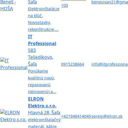
Šaľa
benesivan21@gmai
100
Elektroinštalácie
na kľúč.
Novostavby,
rekonštrukcie,...
IT
Professional
583
Tešedíkovo,
Šaľa
0915238664
info@itprofessiona
Ponúkame
kvalitnú novú,
repasovanú
(obnovenú) a...
ELRON
Elektro,s.r.o.
Hlavná 28, Šaľa
+421948414040
seregi@elron.sk
elektroinštalačný
materiál, káble,