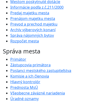
Mestom poskytnuté dotácie
Informácie podľa z.č.211/2000
Predaj majetku mesta
Prenájom majetku mesta
Prevod a prechod majetku
Archív výberových konaní
Správa nájomných bytov
Rozpočet mesta
Správa mesta
Primátor
Zástupcovia primátora
Poslanci mestského zastupiteľstva
Komisie a ich členovia
Hlavný kontrolór
Prednosta MsÚ
Všeobecne záväzné nariadenia
Úradné oznamy