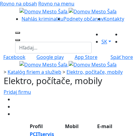
Rovno na obsah
Rovno na menu
Nahlás kriminalitu
Podnety občanov
Kontakty
SK
Facebook
Google play
App Store
Späť hore
>
Katalóg firiem a služieb
>
Elektro, počítače, mobily
Elektro, počítače, mobily
Pridaj firmu
Profil
Mobil
E-mail
PCITservis