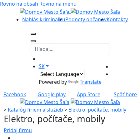
Rovno na obsah
Rovno na menu
Nahlás kriminalitu
Podnety občanov
Kontakty
SK
Powered by
Translate
Facebook
Google play
App Store
Späť hore
>
Katalóg firiem a služieb
>
Elektro, počítače, mobily
Elektro, počítače, mobily
Pridaj firmu