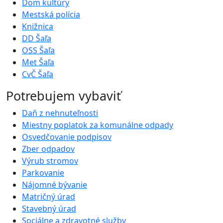
Dom kultúry
Mestská polícia
Knižnica
DD Šaľa
OSS Šaľa
Met Šaľa
CvČ Šaľa
Potrebujem vybaviť
Daň z nehnuteľnosti
Miestny poplatok za komunálne odpady
Osvedčovanie podpisov
Zber odpadov
Výrub stromov
Parkovanie
Nájomné bývanie
Matričný úrad
Stavebný úrad
Sociálne a zdravotné služby