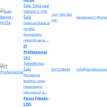
HOŠA
Šaľa, Dlhá nad
Váhom č.104,
+421 902 482
Šaľa
benesivan21@gmai
100
Elektroinštalácie
na kľúč.
Novostavby,
rekonštrukcie,...
IT
Professional
583
Tešedíkovo,
Šaľa
0915238664
info@itprofessiona
Ponúkame
kvalitnú novú,
repasovanú
(obnovenú) a...
Pavol Fekete -
LISS