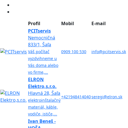
Profil
Mobil
E-mail
PCITservis
Nemocničná
833/1, Šaľa
Váš počítač
0909 100 530
info@pcitservis.sk
vyzdvihneme u
Vás doma alebo
vo firme,...
ELRON
Elektro,s.r.o.
Hlavná 28, Šaľa
+421948414040
seregi@elron.sk
elektroinštalačný
materiál, káble,
vodiče, ističe,...
Ivan Beneš -