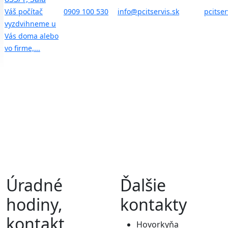
Váš počítač
0909 100 530
info@pcitservis.sk
pcitser
vyzdvihneme u
Vás doma alebo
vo firme,...
Úradné
Ďalšie
hodiny,
kontakty
kontakt
Hovorkyňa