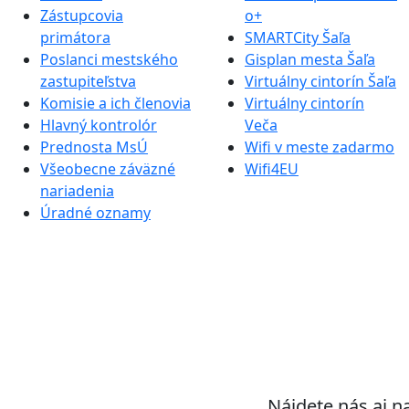
Zástupcovia
o+
primátora
SMARTCity Šaľa
Poslanci mestského
Gisplan mesta Šaľa
zastupiteľstva
Virtuálny cintorín Šaľa
Komisie a ich členovia
Virtuálny cintorín
Hlavný kontrolór
Veča
Prednosta MsÚ
Wifi v meste zadarmo
Všeobecne záväzné
Wifi4EU
nariadenia
Úradné oznamy
Nájdete nás aj n