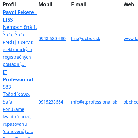
Profil
Mobil
E-mail
Web
Pavol Fekete -
LISS
Nemocničná 1,
Šaľa, Šaľa
0948 580 680
liss@pobox.sk
www.fa
Predaj a servis
elektronických
registračných
pokladní,...
IT
Professional
583
Tešedíkovo,
Šaľa
0915238664
info@itprofessional.sk
obchod
Ponúkame
kvalitnú novú,
repasovanú
(obnovenú) a...