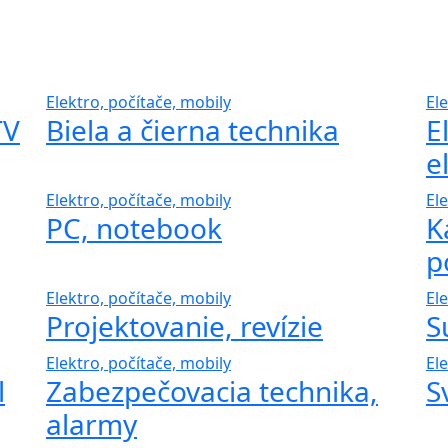
Elektro, počítače, mobily
El
TV
Biela a čierna technika
E
e
Elektro, počítače, mobily
El
PC, notebook
K
p
Elektro, počítače, mobily
El
Projektovanie, revízie
S
Elektro, počítače, mobily
El
l
Zabezpečovacia technika,
S
alarmy