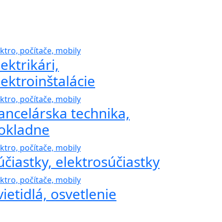
ektro, počítače, mobily
lektrikári,
lektroinštalácie
ektro, počítače, mobily
ancelárska technika,
okladne
ektro, počítače, mobily
účiastky, elektrosúčiastky
ektro, počítače, mobily
vietidlá, osvetlenie