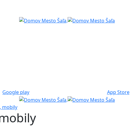
Google play
App Store
, mobily
 mobily