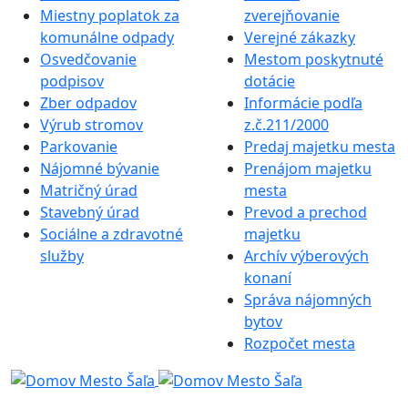
Miestny poplatok za
zverejňovanie
komunálne odpady
Verejné zákazky
Osvedčovanie
Mestom poskytnuté
podpisov
dotácie
Zber odpadov
Informácie podľa
Výrub stromov
z.č.211/2000
Parkovanie
Predaj majetku mesta
Nájomné bývanie
Prenájom majetku
Matričný úrad
mesta
Stavebný úrad
Prevod a prechod
Sociálne a zdravotné
majetku
služby
Archív výberových
konaní
Správa nájomných
bytov
Rozpočet mesta