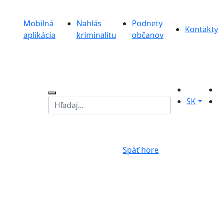
Mobilná
Nahlás
Podnety
Kontakty
aplikácia
kriminalitu
občanov
SK
Späť hore