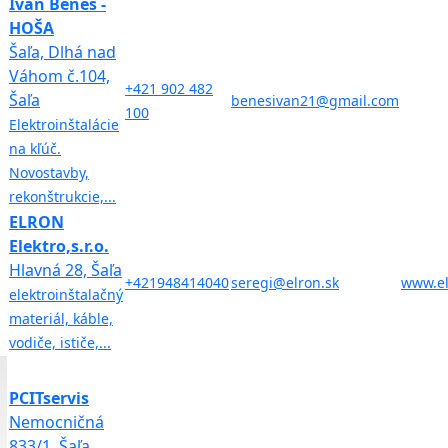
Ivan Beneš -
HOŠA
Šaľa, Dlhá nad
Váhom č.104,
+421 902 482
Šaľa
benesivan21@gmail.com
100
Elektroinštalácie
na kľúč.
Novostavby,
rekonštrukcie,...
ELRON
Elektro,s.r.o.
Hlavná 28, Šaľa
+421948414040
seregi@elron.sk
www.el
elektroinštalačný
materiál, káble,
vodiče, ističe,...
PCITservis
Nemocničná
833/1, Šaľa