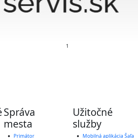
1
é
Správa
Užitočné
mesta
služby
Primátor
Mobilná aplikácia Šaľa