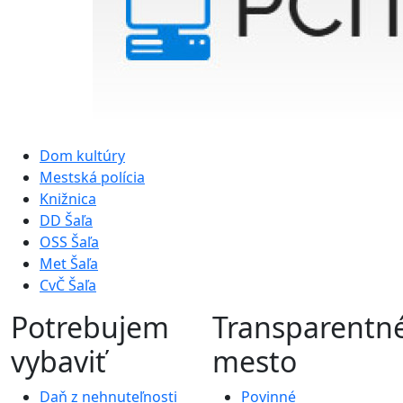
Dom kultúry
Mestská polícia
Knižnica
DD Šaľa
OSS Šaľa
Met Šaľa
CvČ Šaľa
Potrebujem
Transparentn
vybaviť
mesto
Daň z nehnuteľnosti
Povinné