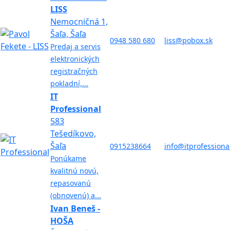
LISS
Nemocničná 1,
Šaľa, Šaľa
0948 580 680
liss@pobox.sk
Predaj a servis
elektronických
registračných
pokladní,...
IT
Professional
583
Tešedíkovo,
Šaľa
0915238664
info@itprofessiona
Ponúkame
kvalitnú novú,
repasovanú
(obnovenú) a...
Ivan Beneš -
HOŠA