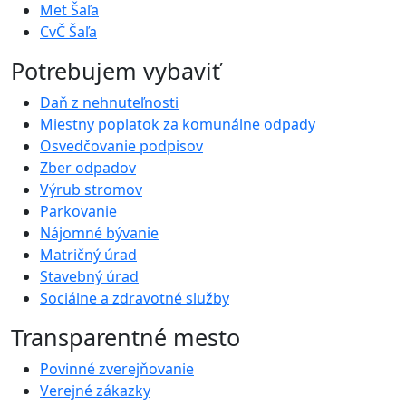
Met Šaľa
CvČ Šaľa
Potrebujem vybaviť
Daň z nehnuteľnosti
Miestny poplatok za komunálne odpady
Osvedčovanie podpisov
Zber odpadov
Výrub stromov
Parkovanie
Nájomné bývanie
Matričný úrad
Stavebný úrad
Sociálne a zdravotné služby
Transparentné mesto
Povinné zverejňovanie
Verejné zákazky