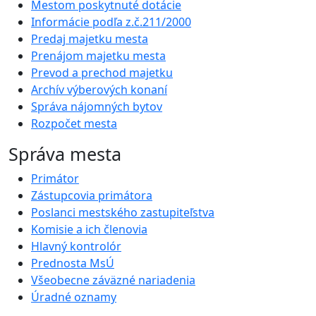
Mestom poskytnuté dotácie
Informácie podľa z.č.211/2000
Predaj majetku mesta
Prenájom majetku mesta
Prevod a prechod majetku
Archív výberových konaní
Správa nájomných bytov
Rozpočet mesta
Správa mesta
Primátor
Zástupcovia primátora
Poslanci mestského zastupiteľstva
Komisie a ich členovia
Hlavný kontrolór
Prednosta MsÚ
Všeobecne záväzné nariadenia
Úradné oznamy