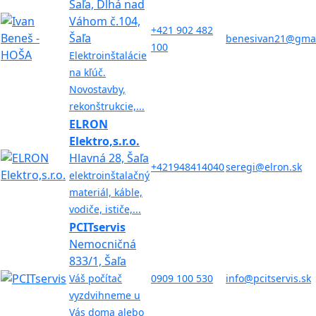
Šaľa, Dlhá nad
Váhom č.104,
+421 902 482
Šaľa
benesivan21@gmai
100
Elektroinštalácie
na kľúč.
Novostavby,
rekonštrukcie,...
ELRON
Elektro,s.r.o.
Hlavná 28, Šaľa
+421948414040
seregi@elron.sk
elektroinštalačný
materiál, káble,
vodiče, ističe,...
PCITservis
Nemocničná
833/1, Šaľa
Váš počítač
0909 100 530
info@pcitservis.sk
vyzdvihneme u
Vás doma alebo