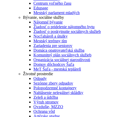
Centrum voľného času
Edupage
Mestský parlament mladých
Bývanie, sociálne služby
Nájomné bývanie
Žiadosť o pridelenie nájomného bytu
Žiadosť o poskytnutie sociálnych služieb
Nocľaháreň a útulky
Mestský terénny tím
Zariadenia pre seniorov
Domáca opatrovateľská služba
Komunitný plán sociálnych služieb
Organizácia sociálnej starostlivosti
Domov dôchodcov Šaľa
MeT Šaľa - mestská tepláreň
Životné prostredie
Odpady
Sezónne zbery odpadov
Polopodzemné kontajnery
Nahlásenie nelegálnej skládky
Zeleň a údržba
Výrub stromov
Ovzdušie, MZZO
Ochrana vôd
Artézske studne