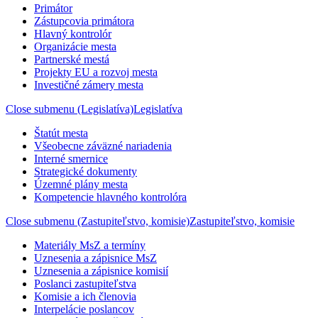
Primátor
Zástupcovia primátora
Hlavný kontrolór
Organizácie mesta
Partnerské mestá
Projekty EU a rozvoj mesta
Investičné zámery mesta
Close submenu (Legislatíva)
Legislatíva
Štatút mesta
Všeobecne záväzné nariadenia
Interné smernice
Strategické dokumenty
Územné plány mesta
Kompetencie hlavného kontrolóra
Close submenu (Zastupiteľstvo, komisie)
Zastupiteľstvo, komisie
Materiály MsZ a termíny
Uznesenia a zápisnice MsZ
Uznesenia a zápisnice komisií
Poslanci zastupiteľstva
Komisie a ich členovia
Interpelácie poslancov