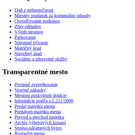
Daň z nehnuteľnosti
Miestny poplatok za komunálne odpady
Osvedčovanie podpisov
Zber odpadov
Výrub stromov
Parkovanie
Nájomné bývanie
Matričný úrad
Stavebný úrad
Sociálne a zdravotné služby
Transparentné mesto
Povinné zverejňovanie
Verejné zákazky
Mestom poskytnuté dotácie
Informácie podľa z.č.211/2000
Predaj majetku mesta
Prenájom majetku mesta
Prevod a prechod majetku
Archív výberových konaní
Správa nájomných bytov
Rozpočet mesta