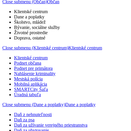
Close submenu (Občan)
Občan
Klientské centrum
Dane a poplatky
Školstvo, mládež
Bývanie, sociálne služby
Životné prostredie
Doprava, ostatné
Close submenu (Klientské centrum)
Klientské centrum
Klientské centrum
Podnet občana
Podnet pre primátora
Nahlásenie kriminality
Mestská polícia
Mobilná aplikácia
SMARTCity Šaľa
Úradná tabuľa
Close submenu (Dane a poplatky)
Dane a poplatky
Daň z nehnuteľnosti
Daň za psa
Daň za užívanie verejného priestranstva
Daň za ubytovanie