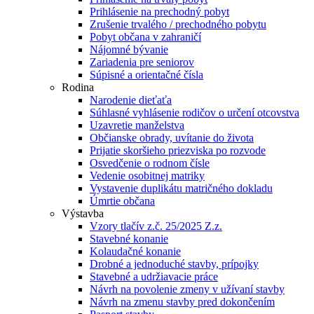
Prihlásenie na prechodný pobyt
Zrušenie trvalého / prechodného pobytu
Pobyt občana v zahraničí
Nájomné bývanie
Zariadenia pre seniorov
Súpisné a orientačné čísla
Rodina
Narodenie dieťaťa
Súhlasné vyhlásenie rodičov o určení otcovstva
Uzavretie manželstva
Občianske obrady, uvítanie do života
Prijatie skoršieho priezviska po rozvode
Osvedčenie o rodnom čísle
Vedenie osobitnej matriky
Vystavenie duplikátu matričného dokladu
Úmrtie občana
Výstavba
Vzory tlačív z.č. 25/2025 Z.z.
Stavebné konanie
Kolaudačné konanie
Drobné a jednoduché stavby, prípojky
Stavebné a udržiavacie práce
Návrh na povolenie zmeny v užívaní stavby
Návrh na zmenu stavby pred dokončením