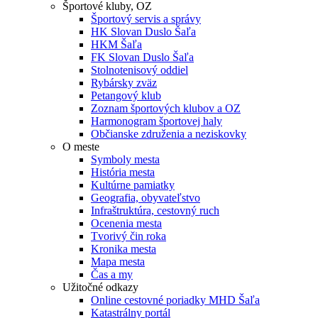
Športové kluby, OZ
Športový servis a správy
HK Slovan Duslo Šaľa
HKM Šaľa
FK Slovan Duslo Šaľa
Stolnotenisový oddiel
Rybársky zväz
Petangový klub
Zoznam športových klubov a OZ
Harmonogram športovej haly
Občianske združenia a neziskovky
O meste
Symboly mesta
História mesta
Kultúrne pamiatky
Geografia, obyvateľstvo
Infraštruktúra, cestovný ruch
Ocenenia mesta
Tvorivý čin roka
Kronika mesta
Mapa mesta
Čas a my
Užitočné odkazy
Online cestovné poriadky MHD Šaľa
Katastrálny portál