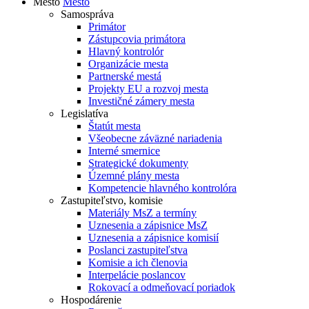
Mesto
Mesto
Samospráva
Primátor
Zástupcovia primátora
Hlavný kontrolór
Organizácie mesta
Partnerské mestá
Projekty EU a rozvoj mesta
Investičné zámery mesta
Legislatíva
Štatút mesta
Všeobecne záväzné nariadenia
Interné smernice
Strategické dokumenty
Územné plány mesta
Kompetencie hlavného kontrolóra
Zastupiteľstvo, komisie
Materiály MsZ a termíny
Uznesenia a zápisnice MsZ
Uznesenia a zápisnice komisií
Poslanci zastupiteľstva
Komisie a ich členovia
Interpelácie poslancov
Rokovací a odmeňovací poriadok
Hospodárenie