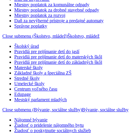
Miestny poplatok za komunálne odpady
Miestny poplatok za drobné stavebné odpady
Miestny poplatok za rozvoj
Daň za nevýherné prístroje a predajné automaty
Správne poplatky
Close submenu (Školstvo, mládež)
Školstvo, mládež
Školský úrad
Pravidlá pre prijímanie detí do jaslí
Pravidlá pre prijímanie detí do materských škôl
Pravidlá pre prijímanie detí do základných škôl
Materské školy
Základné školy a špeciálna ZŠ
Stredné školy
Umelecké školy
Centrum voľného času
Edupage
Mestský parlament mladých
Close submenu (Bývanie, sociálne služby)
Bývanie, sociálne služby
Nájomné bývanie
Žiadosť o pridelenie nájomného bytu
Žiadosť o poskytnutie sociálnych služieb