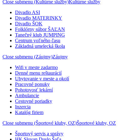
Close submenu (Kultúrne služby)
Kultúrne služby
Divadlo ASI
Divadlo MATERINKY
Divadlo ŠOK
Folklórny súbor ŠAĽAN
Tanečný klub JUMPING
Centrum voľného času
Základná umelecká škola
Close submenu (Záujmy)
Záujmy
Wifi v meste zadarmo
Denné menu reštaurácií
Ubytovanie v meste a okolí
Pracovné ponuky
Pohotovosť lekární
Ambulancie
Cestovné poriadky
Inzercia
Katalóg firiem
Close submenu (Športové kluby, OZ)
Športové kluby, OZ
Športový servis a správy
HK Slovan Duslo Šaľa