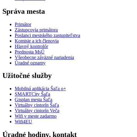
Správa mesta
Primátor
Zástupcovia primátora
Poslanci mestského zastupiteľstva
Komisie a ich členovia
Hlavný kontrolór
Prednosta MsÚ
Všeobecne záväzné nariadenia
Úradné oznamy
Užitočné služby
Mobilná aplikácia Šaľa o+
SMARTCity Šaľa
Gisplan mesta Šaľa
Virtuálny cintorín Šaľa
Virtuálny cintorín Veča
Wifi v meste zadarmo
Wifi4EU
Úradné hodiny, kontakt