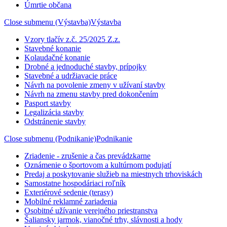
Úmrtie občana
Close submenu (Výstavba)
Výstavba
Vzory tlačív z.č. 25/2025 Z.z.
Stavebné konanie
Kolaudačné konanie
Drobné a jednoduché stavby, prípojky
Stavebné a udržiavacie práce
Návrh na povolenie zmeny v užívaní stavby
Návrh na zmenu stavby pred dokončením
Pasport stavby
Legalizácia stavby
Odstránenie stavby
Close submenu (Podnikanie)
Podnikanie
Zriadenie - zrušenie a čas prevádzkarne
Oznámenie o športovom a kultúrnom podujatí
Predaj a poskytovanie služieb na miestnych trhoviskách
Samostatne hospodáriaci roľník
Exteriérové sedenie (terasy)
Mobilné reklamné zariadenia
Osobitné užívanie verejného priestranstva
Šaliansky jarmok, vianočné trhy, slávnosti a hody