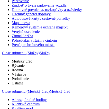
Parkovanie
Žiadosť o trvalé parkovanie vozidla
Dopravné povolenia, rozkopávky a uzávierky
Územný generel dopravy
Autobusové karty , cestovné poriadky
Mapa mesta
Kamerový systém a ochrana majetku
Verejné osvetlenie
Zimná údržba
Pohrebiská, virtuálny cintorín
Prenájom hrobového miesta
Close submenu (Služby)
Služby
Mestský úrad
Bývanie
Rodina
Výstavba
Podnikanie
Ostatné
Close submenu (Mestský úrad)
Mestský úrad
Adresa, úradné hodiny
Klientské centrum
Kvalitný úrad