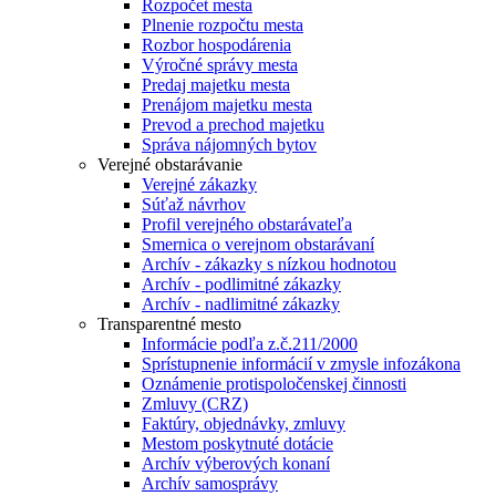
Rozpočet mesta
Plnenie rozpočtu mesta
Rozbor hospodárenia
Výročné správy mesta
Predaj majetku mesta
Prenájom majetku mesta
Prevod a prechod majetku
Správa nájomných bytov
Verejné obstarávanie
Verejné zákazky
Súťaž návrhov
Profil verejného obstarávateľa
Smernica o verejnom obstarávaní
Archív - zákazky s nízkou hodnotou
Archív - podlimitné zákazky
Archív - nadlimitné zákazky
Transparentné mesto
Informácie podľa z.č.211/2000
Sprístupnenie informácií v zmysle infozákona
Oznámenie protispoločenskej činnosti
Zmluvy (CRZ)
Faktúry, objednávky, zmluvy
Mestom poskytnuté dotácie
Archív výberových konaní
Archív samosprávy