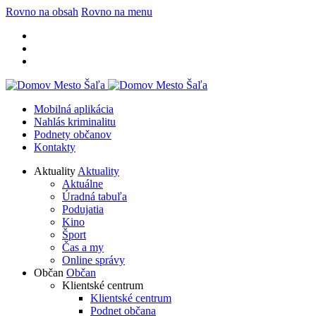
Rovno na obsah
Rovno na menu
Mobilná aplikácia
Nahlás kriminalitu
Podnety občanov
Kontakty
Aktuality
Aktuality
Aktuálne
Úradná tabuľa
Podujatia
Kino
Šport
Čas a my
Online správy
Občan
Občan
Klientské centrum
Klientské centrum
Podnet občana