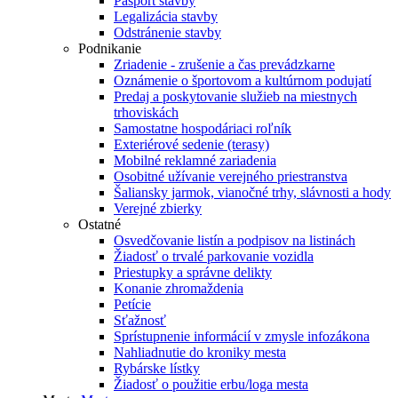
Pasport stavby
Legalizácia stavby
Odstránenie stavby
Podnikanie
Zriadenie - zrušenie a čas prevádzkarne
Oznámenie o športovom a kultúrnom podujatí
Predaj a poskytovanie služieb na miestnych
trhoviskách
Samostatne hospodáriaci roľník
Exteriérové sedenie (terasy)
Mobilné reklamné zariadenia
Osobitné užívanie verejného priestranstva
Šaliansky jarmok, vianočné trhy, slávnosti a hody
Verejné zbierky
Ostatné
Osvedčovanie listín a podpisov na listinách
Žiadosť o trvalé parkovanie vozidla
Priestupky a správne delikty
Konanie zhromaždenia
Petície
Sťažnosť
Sprístupnenie informácií v zmysle infozákona
Nahliadnutie do kroniky mesta
Rybárske lístky
Žiadosť o použitie erbu/loga mesta