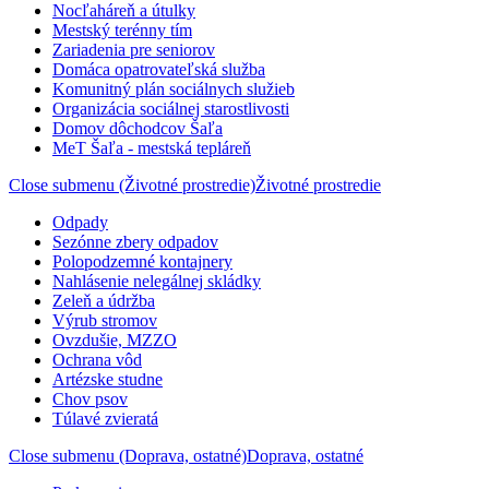
Nocľaháreň a útulky
Mestský terénny tím
Zariadenia pre seniorov
Domáca opatrovateľská služba
Komunitný plán sociálnych služieb
Organizácia sociálnej starostlivosti
Domov dôchodcov Šaľa
MeT Šaľa - mestská tepláreň
Close submenu (Životné prostredie)
Životné prostredie
Odpady
Sezónne zbery odpadov
Polopodzemné kontajnery
Nahlásenie nelegálnej skládky
Zeleň a údržba
Výrub stromov
Ovzdušie, MZZO
Ochrana vôd
Artézske studne
Chov psov
Túlavé zvieratá
Close submenu (Doprava, ostatné)
Doprava, ostatné