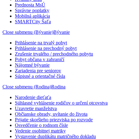
Prednosta MsÚ
Správne poplatky
Mobilná aplikácia
SMARTCity Šaľa
Close submenu (Bývanie)
Bývanie
Prihlásenie na trvalý pobyt
Prihlásenie na prechodný pobyt
Zrušenie trvalého / prechodného pobytu
Pobyt občana v zahraničí
Nájomné bývanie
Zariadenia pre seniorov
Súpisné a orientačné čísla
Close submenu (Rodina)
Rodina
Narodenie dieťaťa
Súhlasné vyhlásenie rodičov o určení otcovstva
Uzavretie manželstva
Občianske obrady, uvítanie do života
Prijatie skoršieho priezviska po rozvode
Osvedčenie o rodnom čísle
Vedenie osobitnej matriky
Vystavenie duplikátu matričného dokladu