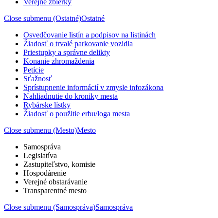
Verejné zbierky
Close submenu (Ostatné)
Ostatné
Osvedčovanie listín a podpisov na listinách
Žiadosť o trvalé parkovanie vozidla
Priestupky a správne delikty
Konanie zhromaždenia
Petície
Sťažnosť
Sprístupnenie informácií v zmysle infozákona
Nahliadnutie do kroniky mesta
Rybárske lístky
Žiadosť o použitie erbu/loga mesta
Close submenu (Mesto)
Mesto
Samospráva
Legislatíva
Zastupiteľstvo, komisie
Hospodárenie
Verejné obstarávanie
Transparentné mesto
Close submenu (Samospráva)
Samospráva