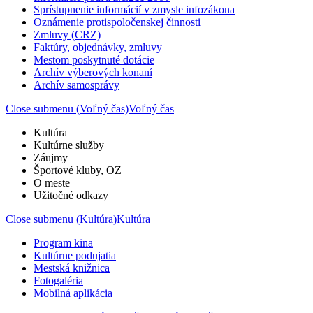
Sprístupnenie informácií v zmysle infozákona
Oznámenie protispoločenskej činnosti
Zmluvy (CRZ)
Faktúry, objednávky, zmluvy
Mestom poskytnuté dotácie
Archív výberových konaní
Archív samosprávy
Close submenu (Voľný čas)
Voľný čas
Kultúra
Kultúrne služby
Záujmy
Športové kluby, OZ
O meste
Užitočné odkazy
Close submenu (Kultúra)
Kultúra
Program kina
Kultúrne podujatia
Mestská knižnica
Fotogaléria
Mobilná aplikácia