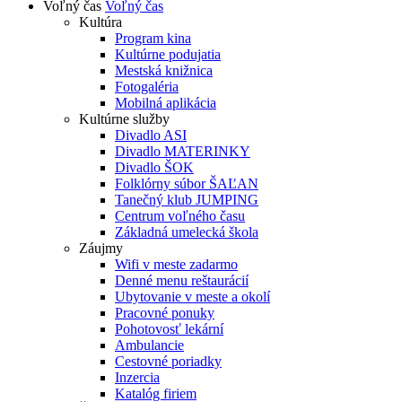
Voľný čas
Voľný čas
Kultúra
Program kina
Kultúrne podujatia
Mestská knižnica
Fotogaléria
Mobilná aplikácia
Kultúrne služby
Divadlo ASI
Divadlo MATERINKY
Divadlo ŠOK
Folklórny súbor ŠAĽAN
Tanečný klub JUMPING
Centrum voľného času
Základná umelecká škola
Záujmy
Wifi v meste zadarmo
Denné menu reštaurácií
Ubytovanie v meste a okolí
Pracovné ponuky
Pohotovosť lekární
Ambulancie
Cestovné poriadky
Inzercia
Katalóg firiem