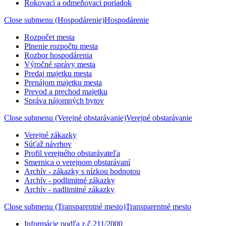
Rokovací a odmeňovací poriadok
Close submenu (Hospodárenie)
Hospodárenie
Rozpočet mesta
Plnenie rozpočtu mesta
Rozbor hospodárenia
Výročné správy mesta
Predaj majetku mesta
Prenájom majetku mesta
Prevod a prechod majetku
Správa nájomných bytov
Close submenu (Verejné obstarávanie)
Verejné obstarávanie
Verejné zákazky
Súťaž návrhov
Profil verejného obstarávateľa
Smernica o verejnom obstarávaní
Archív - zákazky s nízkou hodnotou
Archív - podlimitné zákazky
Archív - nadlimitné zákazky
Close submenu (Transparentné mesto)
Transparentné mesto
Informácie podľa z.č.211/2000