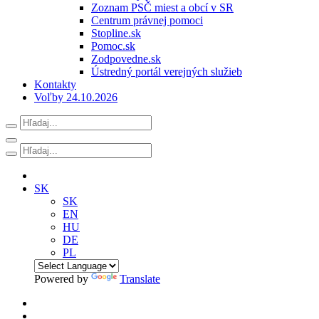
Zoznam PSČ miest a obcí v SR
Centrum právnej pomoci
Stopline.sk
Pomoc.sk
Zodpovedne.sk
Ústredný portál verejných služieb
Kontakty
Voľby 24.10.2026
SK
SK
EN
HU
DE
PL
Powered by
Translate