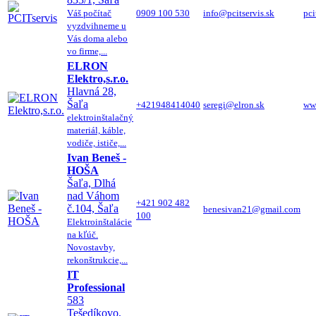
Váš počítač
0909 100 530
info@pcitservis.sk
pci
vyzdvihneme u
Vás doma alebo
vo firme,...
ELRON
Elektro,s.r.o.
Hlavná 28,
Šaľa
+421948414040
seregi@elron.sk
www
elektroinštalačný
materiál, káble,
vodiče, ističe,...
Ivan Beneš -
HOŠA
Šaľa, Dlhá
nad Váhom
+421 902 482
č.104, Šaľa
benesivan21@gmail.com
100
Elektroinštalácie
na kľúč.
Novostavby,
rekonštrukcie,...
IT
Professional
583
Tešedíkovo,