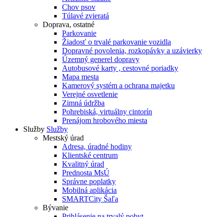
Chov psov
Túlavé zvieratá
Doprava, ostatné
Parkovanie
Žiadosť o trvalé parkovanie vozidla
Dopravné povolenia, rozkopávky a uzávierky
Územný generel dopravy
Autobusové karty , cestovné poriadky
Mapa mesta
Kamerový systém a ochrana majetku
Verejné osvetlenie
Zimná údržba
Pohrebiská, virtuálny cintorín
Prenájom hrobového miesta
Služby
Služby
Mestský úrad
Adresa, úradné hodiny
Klientské centrum
Kvalitný úrad
Prednosta MsÚ
Správne poplatky
Mobilná aplikácia
SMARTCity Šaľa
Bývanie
Prihlásenie na trvalý pobyt