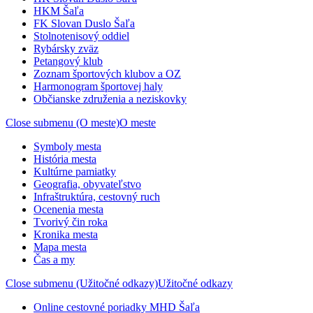
HKM Šaľa
FK Slovan Duslo Šaľa
Stolnotenisový oddiel
Rybársky zväz
Petangový klub
Zoznam športových klubov a OZ
Harmonogram športovej haly
Občianske združenia a neziskovky
Close submenu (O meste)
O meste
Symboly mesta
História mesta
Kultúrne pamiatky
Geografia, obyvateľstvo
Infraštruktúra, cestovný ruch
Ocenenia mesta
Tvorivý čin roka
Kronika mesta
Mapa mesta
Čas a my
Close submenu (Užitočné odkazy)
Užitočné odkazy
Online cestovné poriadky MHD Šaľa