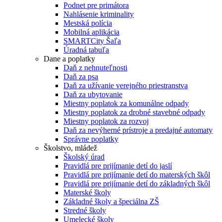
Podnet pre primátora
Nahlásenie kriminality
Mestská polícia
Mobilná aplikácia
SMARTCity Šaľa
Úradná tabuľa
Dane a poplatky
Daň z nehnuteľnosti
Daň za psa
Daň za užívanie verejného priestranstva
Daň za ubytovanie
Miestny poplatok za komunálne odpady
Miestny poplatok za drobné stavebné odpady
Miestny poplatok za rozvoj
Daň za nevýherné prístroje a predajné automaty
Správne poplatky
Školstvo, mládež
Školský úrad
Pravidlá pre prijímanie detí do jaslí
Pravidlá pre prijímanie detí do materských škôl
Pravidlá pre prijímanie detí do základných škôl
Materské školy
Základné školy a špeciálna ZŠ
Stredné školy
Umelecké školy