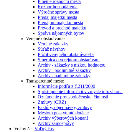
Plnenie rozpočtu mesta
Rozbor hospodárenia
Výročné správy mesta
Predaj majetku mesta
Prenájom majetku mesta
Prevod a prechod majetku
Správa nájomných bytov
Verejné obstarávanie
Verejné zákazky
Súťaž návrhov
Profil verejného obstarávateľa
Smernica o verejnom obstarávaní
Archív - zákazky s nízkou hodnotou
Archív - podlimitné zákazky
Archív - nadlimitné zákazky
Transparentné mesto
Informácie podľa z.č.211/2000
Sprístupnenie informácií v zmysle infozákona
Oznámenie protispoločenskej činnosti
Zmluvy (CRZ)
Faktúry, objednávky, zmluvy
Mestom poskytnuté dotácie
Archív výberových konaní
Archív samosprávy
Voľný čas
Voľný čas