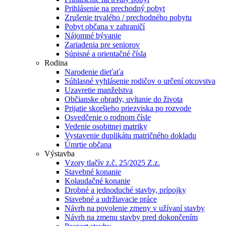
Prihlásenie na prechodný pobyt
Zrušenie trvalého / prechodného pobytu
Pobyt občana v zahraničí
Nájomné bývanie
Zariadenia pre seniorov
Súpisné a orientačné čísla
Rodina
Narodenie dieťaťa
Súhlasné vyhlásenie rodičov o určení otcovstva
Uzavretie manželstva
Občianske obrady, uvítanie do života
Prijatie skoršieho priezviska po rozvode
Osvedčenie o rodnom čísle
Vedenie osobitnej matriky
Vystavenie duplikátu matričného dokladu
Úmrtie občana
Výstavba
Vzory tlačív z.č. 25/2025 Z.z.
Stavebné konanie
Kolaudačné konanie
Drobné a jednoduché stavby, prípojky
Stavebné a udržiavacie práce
Návrh na povolenie zmeny v užívaní stavby
Návrh na zmenu stavby pred dokončením