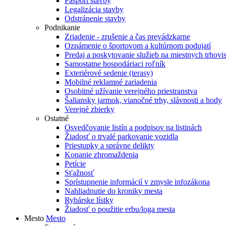
Pasport stavby
Legalizácia stavby
Odstránenie stavby
Podnikanie
Zriadenie - zrušenie a čas prevádzkarne
Oznámenie o športovom a kultúrnom podujatí
Predaj a poskytovanie služieb na miestnych trhovi
Samostatne hospodáriaci roľník
Exteriérové sedenie (terasy)
Mobilné reklamné zariadenia
Osobitné užívanie verejného priestranstva
Šaliansky jarmok, vianočné trhy, slávnosti a hody
Verejné zbierky
Ostatné
Osvedčovanie listín a podpisov na listinách
Žiadosť o trvalé parkovanie vozidla
Priestupky a správne delikty
Konanie zhromaždenia
Petície
Sťažnosť
Sprístupnenie informácií v zmysle infozákona
Nahliadnutie do kroniky mesta
Rybárske lístky
Žiadosť o použitie erbu/loga mesta
Mesto
Mesto