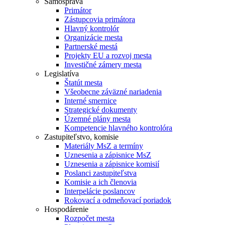
Samospráva
Primátor
Zástupcovia primátora
Hlavný kontrolór
Organizácie mesta
Partnerské mestá
Projekty EU a rozvoj mesta
Investičné zámery mesta
Legislatíva
Štatút mesta
Všeobecne záväzné nariadenia
Interné smernice
Strategické dokumenty
Územné plány mesta
Kompetencie hlavného kontrolóra
Zastupiteľstvo, komisie
Materiály MsZ a termíny
Uznesenia a zápisnice MsZ
Uznesenia a zápisnice komisií
Poslanci zastupiteľstva
Komisie a ich členovia
Interpelácie poslancov
Rokovací a odmeňovací poriadok
Hospodárenie
Rozpočet mesta