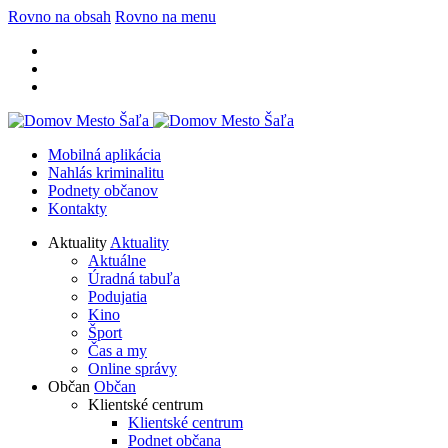
Rovno na obsah
Rovno na menu
Mobilná aplikácia
Nahlás kriminalitu
Podnety občanov
Kontakty
Aktuality
Aktuality
Aktuálne
Úradná tabuľa
Podujatia
Kino
Šport
Čas a my
Online správy
Občan
Občan
Klientské centrum
Klientské centrum
Podnet občana