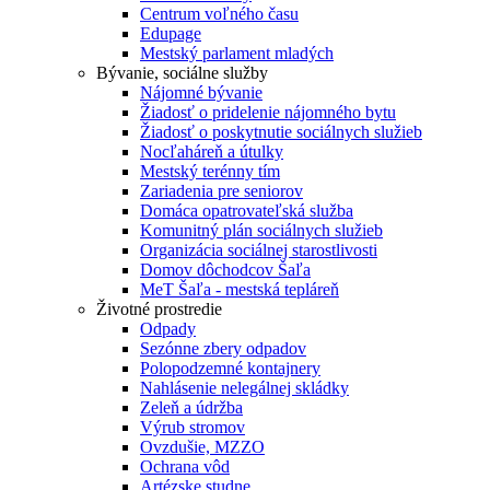
Centrum voľného času
Edupage
Mestský parlament mladých
Bývanie, sociálne služby
Nájomné bývanie
Žiadosť o pridelenie nájomného bytu
Žiadosť o poskytnutie sociálnych služieb
Nocľaháreň a útulky
Mestský terénny tím
Zariadenia pre seniorov
Domáca opatrovateľská služba
Komunitný plán sociálnych služieb
Organizácia sociálnej starostlivosti
Domov dôchodcov Šaľa
MeT Šaľa - mestská tepláreň
Životné prostredie
Odpady
Sezónne zbery odpadov
Polopodzemné kontajnery
Nahlásenie nelegálnej skládky
Zeleň a údržba
Výrub stromov
Ovzdušie, MZZO
Ochrana vôd
Artézske studne