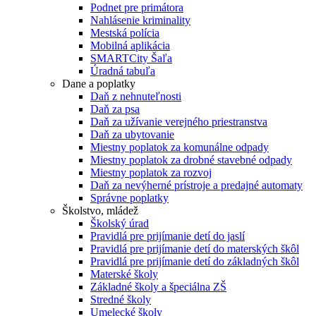
Podnet pre primátora
Nahlásenie kriminality
Mestská polícia
Mobilná aplikácia
SMARTCity Šaľa
Úradná tabuľa
Dane a poplatky
Daň z nehnuteľnosti
Daň za psa
Daň za užívanie verejného priestranstva
Daň za ubytovanie
Miestny poplatok za komunálne odpady
Miestny poplatok za drobné stavebné odpady
Miestny poplatok za rozvoj
Daň za nevýherné prístroje a predajné automaty
Správne poplatky
Školstvo, mládež
Školský úrad
Pravidlá pre prijímanie detí do jaslí
Pravidlá pre prijímanie detí do materských škôl
Pravidlá pre prijímanie detí do základných škôl
Materské školy
Základné školy a špeciálna ZŠ
Stredné školy
Umelecké školy