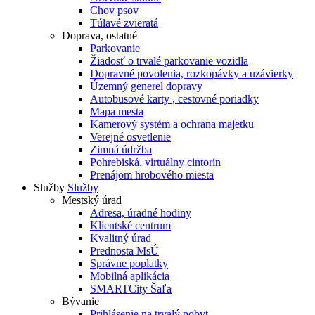
Chov psov
Túlavé zvieratá
Doprava, ostatné
Parkovanie
Žiadosť o trvalé parkovanie vozidla
Dopravné povolenia, rozkopávky a uzávierky
Územný generel dopravy
Autobusové karty , cestovné poriadky
Mapa mesta
Kamerový systém a ochrana majetku
Verejné osvetlenie
Zimná údržba
Pohrebiská, virtuálny cintorín
Prenájom hrobového miesta
Služby
Služby
Mestský úrad
Adresa, úradné hodiny
Klientské centrum
Kvalitný úrad
Prednosta MsÚ
Správne poplatky
Mobilná aplikácia
SMARTCity Šaľa
Bývanie
Prihlásenie na trvalý pobyt