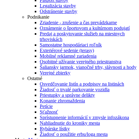
Pasport stavby
Legalizácia stavby
Odstránenie stavby
Podnikanie
Zriadenie - zrušenie a čas prevádzkarne
Oznámenie o športovom a kultúrnom podujatí
Predaj a poskytovanie služieb na miestnych
trhoviskách
Samostatne hospodáriaci roľník
Exteriérové sedenie (terasy)
Mobilné reklamné zariadenia
Osobitné užívanie verejného priestranstva
Šaliansky jarmok, vianočné trhy, slávnosti a hody
Verejné zbierky
Ostatné
Osvedčovanie listín a podpisov na listinách
Žiadosť o trvalé parkovanie vozidla
Priestupky a správne delikty
Konanie zhromaždenia
Petície
Sťažnosť
Sprístupnenie informácií v zmysle infozákona
Nahliadnutie do kroniky mesta
Rybárske lístky
Žiadosť o použitie erbu/loga mesta