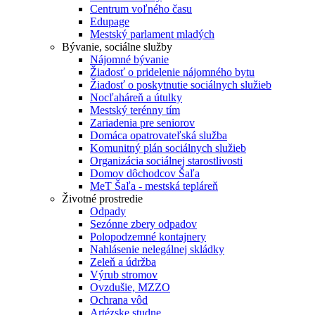
Centrum voľného času
Edupage
Mestský parlament mladých
Bývanie, sociálne služby
Nájomné bývanie
Žiadosť o pridelenie nájomného bytu
Žiadosť o poskytnutie sociálnych služieb
Nocľaháreň a útulky
Mestský terénny tím
Zariadenia pre seniorov
Domáca opatrovateľská služba
Komunitný plán sociálnych služieb
Organizácia sociálnej starostlivosti
Domov dôchodcov Šaľa
MeT Šaľa - mestská tepláreň
Životné prostredie
Odpady
Sezónne zbery odpadov
Polopodzemné kontajnery
Nahlásenie nelegálnej skládky
Zeleň a údržba
Výrub stromov
Ovzdušie, MZZO
Ochrana vôd
Artézske studne