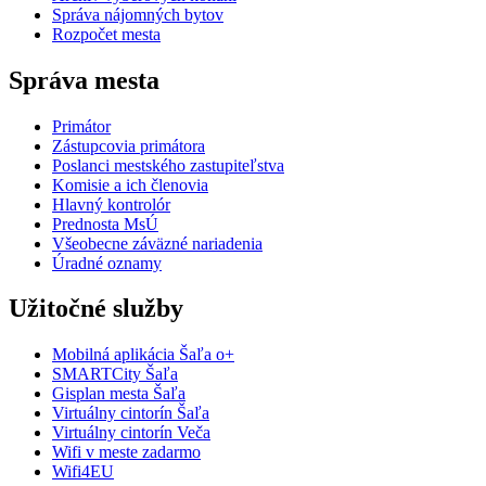
Správa nájomných bytov
Rozpočet mesta
Správa mesta
Primátor
Zástupcovia primátora
Poslanci mestského zastupiteľstva
Komisie a ich členovia
Hlavný kontrolór
Prednosta MsÚ
Všeobecne záväzné nariadenia
Úradné oznamy
Užitočné služby
Mobilná aplikácia Šaľa o+
SMARTCity Šaľa
Gisplan mesta Šaľa
Virtuálny cintorín Šaľa
Virtuálny cintorín Veča
Wifi v meste zadarmo
Wifi4EU