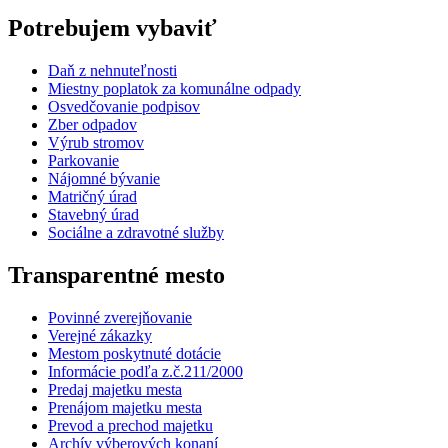
Potrebujem vybaviť
Daň z nehnuteľnosti
Miestny poplatok za komunálne odpady
Osvedčovanie podpisov
Zber odpadov
Výrub stromov
Parkovanie
Nájomné bývanie
Matričný úrad
Stavebný úrad
Sociálne a zdravotné služby
Transparentné mesto
Povinné zverejňovanie
Verejné zákazky
Mestom poskytnuté dotácie
Informácie podľa z.č.211/2000
Predaj majetku mesta
Prenájom majetku mesta
Prevod a prechod majetku
Archív výberových konaní