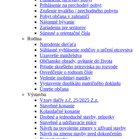
Prihlásenie na prechodný pobyt
Zrušenie trvalého / prechodného pobytu
Pobyt občana v zahraničí
Nájomné bývanie
Zariadenia pre seniorov
Súpisné a orientačné čísla
Rodina
Narodenie dieťaťa
Súhlasné vyhlásenie rodičov o určení otcovstva
Uzavretie manželstva
Občianske obrady, uvítanie do života
Prijatie skoršieho priezviska po rozvode
Osvedčenie o rodnom čísle
Vedenie osobitnej matriky
Vystavenie duplikátu matričného dokladu
Úmrtie občana
Výstavba
Vzory tlačív z.č. 25/2025 Z.z.
Stavebné konanie
Kolaudačné konanie
Drobné a jednoduché stavby, prípojky
Stavebné a udržiavacie práce
Návrh na povolenie zmeny v užívaní stavby
Návrh na zmenu stavby pred dokončením