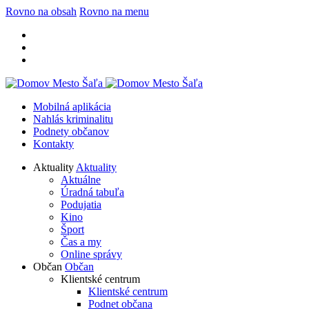
Rovno na obsah
Rovno na menu
Mobilná aplikácia
Nahlás kriminalitu
Podnety občanov
Kontakty
Aktuality
Aktuality
Aktuálne
Úradná tabuľa
Podujatia
Kino
Šport
Čas a my
Online správy
Občan
Občan
Klientské centrum
Klientské centrum
Podnet občana