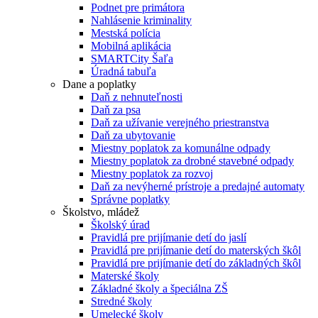
Podnet pre primátora
Nahlásenie kriminality
Mestská polícia
Mobilná aplikácia
SMARTCity Šaľa
Úradná tabuľa
Dane a poplatky
Daň z nehnuteľnosti
Daň za psa
Daň za užívanie verejného priestranstva
Daň za ubytovanie
Miestny poplatok za komunálne odpady
Miestny poplatok za drobné stavebné odpady
Miestny poplatok za rozvoj
Daň za nevýherné prístroje a predajné automaty
Správne poplatky
Školstvo, mládež
Školský úrad
Pravidlá pre prijímanie detí do jaslí
Pravidlá pre prijímanie detí do materských škôl
Pravidlá pre prijímanie detí do základných škôl
Materské školy
Základné školy a špeciálna ZŠ
Stredné školy
Umelecké školy