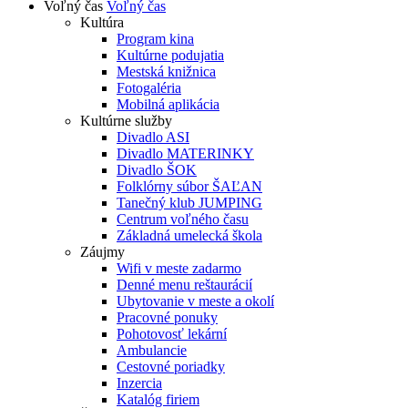
Voľný čas
Voľný čas
Kultúra
Program kina
Kultúrne podujatia
Mestská knižnica
Fotogaléria
Mobilná aplikácia
Kultúrne služby
Divadlo ASI
Divadlo MATERINKY
Divadlo ŠOK
Folklórny súbor ŠAĽAN
Tanečný klub JUMPING
Centrum voľného času
Základná umelecká škola
Záujmy
Wifi v meste zadarmo
Denné menu reštaurácií
Ubytovanie v meste a okolí
Pracovné ponuky
Pohotovosť lekární
Ambulancie
Cestovné poriadky
Inzercia
Katalóg firiem