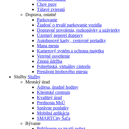
Chov psov
Túlavé zvieratá
Doprava, ostatné
Parkovanie
Žiadosť o trvalé parkovanie vozidla
Dopravné povolenia, rozkopávky a uzávierky
Územný generel dopravy
Autobusové karty , cestovné poriadky
Mapa mesta
Kamerový systém a ochrana majetku
Verejné osvetlenie
Zimná údržba
Pohrebiská, virtuálny cintorín
Prenájom hrobového miesta
Služby
Služby
Mestský úrad
Adresa, úradné hodiny
Klientské centrum
Kvalitný úrad
Prednosta MsÚ
Správne poplatky
Mobilná aplikácia
SMARTCity Šaľa
Bývanie
Prihlásenie na trvalý pobyt