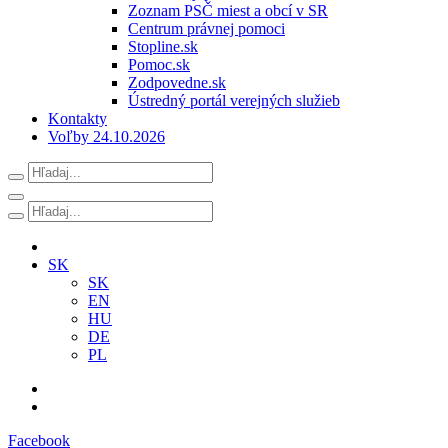
Zoznam PSČ miest a obcí v SR
Centrum právnej pomoci
Stopline.sk
Pomoc.sk
Zodpovedne.sk
Ústredný portál verejných služieb
Kontakty
Voľby 24.10.2026
SK
SK
EN
HU
DE
PL
Facebook