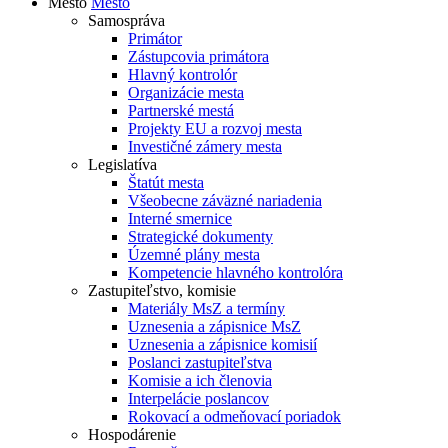
Mesto
Mesto
Samospráva
Primátor
Zástupcovia primátora
Hlavný kontrolór
Organizácie mesta
Partnerské mestá
Projekty EU a rozvoj mesta
Investičné zámery mesta
Legislatíva
Štatút mesta
Všeobecne záväzné nariadenia
Interné smernice
Strategické dokumenty
Územné plány mesta
Kompetencie hlavného kontrolóra
Zastupiteľstvo, komisie
Materiály MsZ a termíny
Uznesenia a zápisnice MsZ
Uznesenia a zápisnice komisií
Poslanci zastupiteľstva
Komisie a ich členovia
Interpelácie poslancov
Rokovací a odmeňovací poriadok
Hospodárenie