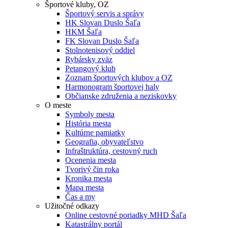
Športové kluby, OZ
Športový servis a správy
HK Slovan Duslo Šaľa
HKM Šaľa
FK Slovan Duslo Šaľa
Stolnotenisový oddiel
Rybársky zväz
Petangový klub
Zoznam športových klubov a OZ
Harmonogram športovej haly
Občianske združenia a neziskovky
O meste
Symboly mesta
História mesta
Kultúrne pamiatky
Geografia, obyvateľstvo
Infraštruktúra, cestovný ruch
Ocenenia mesta
Tvorivý čin roka
Kronika mesta
Mapa mesta
Čas a my
Užitočné odkazy
Online cestovné poriadky MHD Šaľa
Katastrálny portál