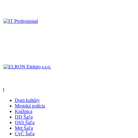
1
Dom kultúry
Mestská polícia
Knižnica
DD Šaľa
OSS Šaľa
Met Šaľa
CvČ Šaľa