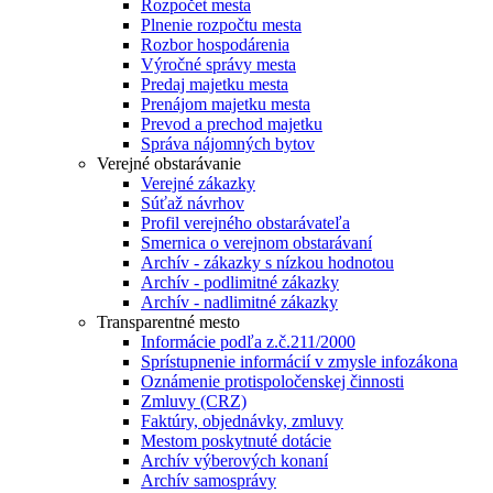
Rozpočet mesta
Plnenie rozpočtu mesta
Rozbor hospodárenia
Výročné správy mesta
Predaj majetku mesta
Prenájom majetku mesta
Prevod a prechod majetku
Správa nájomných bytov
Verejné obstarávanie
Verejné zákazky
Súťaž návrhov
Profil verejného obstarávateľa
Smernica o verejnom obstarávaní
Archív - zákazky s nízkou hodnotou
Archív - podlimitné zákazky
Archív - nadlimitné zákazky
Transparentné mesto
Informácie podľa z.č.211/2000
Sprístupnenie informácií v zmysle infozákona
Oznámenie protispoločenskej činnosti
Zmluvy (CRZ)
Faktúry, objednávky, zmluvy
Mestom poskytnuté dotácie
Archív výberových konaní
Archív samosprávy