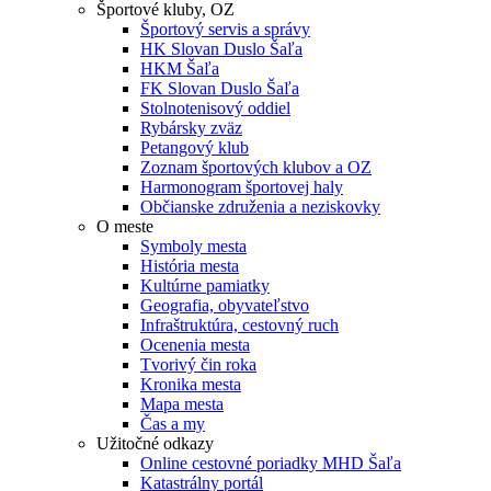
Športové kluby, OZ
Športový servis a správy
HK Slovan Duslo Šaľa
HKM Šaľa
FK Slovan Duslo Šaľa
Stolnotenisový oddiel
Rybársky zväz
Petangový klub
Zoznam športových klubov a OZ
Harmonogram športovej haly
Občianske združenia a neziskovky
O meste
Symboly mesta
História mesta
Kultúrne pamiatky
Geografia, obyvateľstvo
Infraštruktúra, cestovný ruch
Ocenenia mesta
Tvorivý čin roka
Kronika mesta
Mapa mesta
Čas a my
Užitočné odkazy
Online cestovné poriadky MHD Šaľa
Katastrálny portál