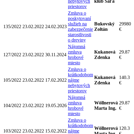
nebytových
klub Šaľa
priestorov
Zmluva o
poskytovaní
služieb na
Bukovský
29980
135/2022
23.02.2022
24.02.2023
zabezpečenie
Zoltán
€
starostlivosti
o dreviny
Nájomná
zmluva
Kukanová
29.87
127/2022
23.02.2022
30.11.2024
hrobové
Zdenka
€
miesto
Zmluva o
krátkodobom
Kukanová
140.3
105/2022
23.02.2022
17.02.2022
nájme
Zdenka
€
nebytových
priestorov
Nájomná
zmluva
Wöllnerová
29.87
104/2022
23.02.2022
19.05.2026
hrobové
Marta Ing.
€
miesto
Zmluva o
krátkodobom
Wöllnerová
120.3
103/2022
23.02.2022
15.02.2022
nájme
Marta Ing.
€