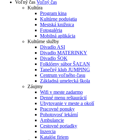
Voľný čas
Voľný čas
Kultúra
Program kina
Kultúrne podujatia
Mestská knižnica
Fotogaléria
Mobilná aplikácia
Kultúrne služby
Divadlo ASI
Divadlo MATERINKY
Divadlo ŠOK
Folklórny súbor ŠAĽAN
Tanečný klub JUMPING
Centrum voľného času
Základná umelecká škola
Záujmy
Wifi v meste zadarmo
Denné menu reštaurácií
Ubytovanie v meste a okolí
Pracovné ponuky
Pohotovosť lekární
Ambulancie
Cestovné poriadky
Inzercia
Katalóg firiem