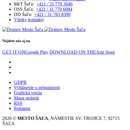
MeT Šaľa:
+421 / 31 770 3646
OSS Šaľa:
+421 / 31 770 6084
DD Šaľa:
+421 / 31 783 8390
Všetky kontakty
Nájdete nás aj na
GET IT ON
Google Play
DOWNLOAD ON THE
App Store
GDPR
Vyhlásenie o prístupnosti
Grafická verzia
Mapa stránok
RSS
Reklama
2026 ©
MESTO ŠAĽA
, NÁMESTIE SV. TROJICE 7, 92715
ŠAĽA