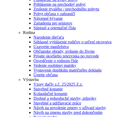
Prihlásenie na prechodný pobyt
Zrušenie trvalého / prechodného pobytu
Pobyt občana v zahraničí
Nájomné bývanie
Zariadenia pre seniorov
Súpisné a orientačné čísla
Rodina
Narodenie dieťaťa
Súhlasné vyhlásenie rodičov o určení otcovstva
Uzavretie manželstva
Občianske obrady, uvítanie do života
Prijatie skoršieho priezviska po rozvode
Osvedčenie o rodnom čísle
Vedenie osobitnej matriky
Vystavenie duplikátu matričného dokladu
Úmrtie občana
Výstavba
Vzory tlačív z.č. 25/2025 Z.z.
Stavebné konanie
Kolaudačné konanie
Drobné a jednoduché stavby, prípojky
Stavebné a udržiavacie práce
Návrh na povolenie zmeny v užívaní stavby
Návrh na zmenu stavby pred dokončením