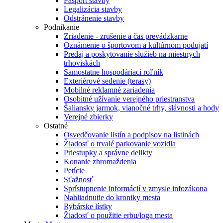
Pasport stavby
Legalizácia stavby
Odstránenie stavby
Podnikanie
Zriadenie - zrušenie a čas prevádzkarne
Oznámenie o športovom a kultúrnom podujatí
Predaj a poskytovanie služieb na miestnych
trhoviskách
Samostatne hospodáriaci roľník
Exteriérové sedenie (terasy)
Mobilné reklamné zariadenia
Osobitné užívanie verejného priestranstva
Šaliansky jarmok, vianočné trhy, slávnosti a hody
Verejné zbierky
Ostatné
Osvedčovanie listín a podpisov na listinách
Žiadosť o trvalé parkovanie vozidla
Priestupky a správne delikty
Konanie zhromaždenia
Petície
Sťažnosť
Sprístupnenie informácií v zmysle infozákona
Nahliadnutie do kroniky mesta
Rybárske lístky
Žiadosť o použitie erbu/loga mesta