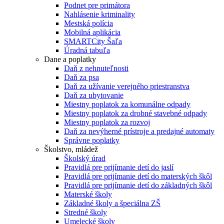
Podnet pre primátora
Nahlásenie kriminality
Mestská polícia
Mobilná aplikácia
SMARTCity Šaľa
Úradná tabuľa
Dane a poplatky
Daň z nehnuteľnosti
Daň za psa
Daň za užívanie verejného priestranstva
Daň za ubytovanie
Miestny poplatok za komunálne odpady
Miestny poplatok za drobné stavebné odpady
Miestny poplatok za rozvoj
Daň za nevýherné prístroje a predajné automaty
Správne poplatky
Školstvo, mládež
Školský úrad
Pravidlá pre prijímanie detí do jaslí
Pravidlá pre prijímanie detí do materských škôl
Pravidlá pre prijímanie detí do základných škôl
Materské školy
Základné školy a špeciálna ZŠ
Stredné školy
Umelecké školy