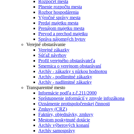
Rozpočet mesta
Plnenie rozpočtu mesta
Rozbor hospodárenia
Výročné správy mesta
Predaj majetku mesta
Prenájom majetku mesta
Prevod a prechod majetku
Správa nájomných bytov
Verejné obstarávanie
Verejné zákazky
Súťaž návrhov
Profil verejného obstarávateľa
Smernica o verejnom obstarávaní
Archív - zákazky s nízkou hodnotou
Archív - podlimitné zákazky
Archív - nadlimitné zákazky
Transparentné mesto
Informácie podľa z.č.211/2000
Sprístupnenie informácií v zmysle infozákona
Oznámenie protispoločenskej činnosti
Zmluvy (CRZ)
Faktúry, objednávky, zmluvy
Mestom poskytnuté dotácie
Archív výberových konaní
Archív samosprávy