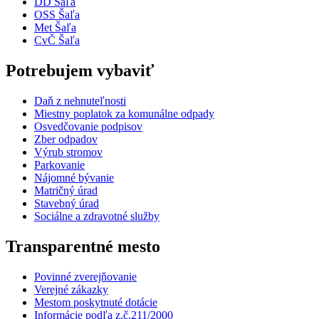
DD Šaľa
OSS Šaľa
Met Šaľa
CvČ Šaľa
Potrebujem vybaviť
Daň z nehnuteľnosti
Miestny poplatok za komunálne odpady
Osvedčovanie podpisov
Zber odpadov
Výrub stromov
Parkovanie
Nájomné bývanie
Matričný úrad
Stavebný úrad
Sociálne a zdravotné služby
Transparentné mesto
Povinné zverejňovanie
Verejné zákazky
Mestom poskytnuté dotácie
Informácie podľa z.č.211/2000