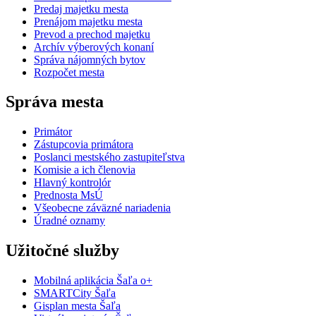
Predaj majetku mesta
Prenájom majetku mesta
Prevod a prechod majetku
Archív výberových konaní
Správa nájomných bytov
Rozpočet mesta
Správa mesta
Primátor
Zástupcovia primátora
Poslanci mestského zastupiteľstva
Komisie a ich členovia
Hlavný kontrolór
Prednosta MsÚ
Všeobecne záväzné nariadenia
Úradné oznamy
Užitočné služby
Mobilná aplikácia Šaľa o+
SMARTCity Šaľa
Gisplan mesta Šaľa