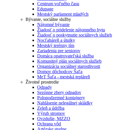
Centrum voľného času
Edupage
Mestský parlament mladých
Bývanie, sociálne služby
Nájomné bývanie
Žiadosť o pridelenie nájomného bytu
Žiadosť o poskytnutie sociálnych služieb
Nocľaháreň a útulky
Mestský terénny tím
Zariadenia pre seniorov
Domáca opatrovateľská služba
Komunitný plán sociálnych služieb
Organizácia sociálnej starostlivosti
Domov dôchodcov Šaľa
MeT Šaľa - mestská tepláreň
Životné prostredie
Odpady
Sezónne zbery odpadov
Polopodzemné kontajnery
Nahlásenie nelegálnej skládky
Zeleň a údržba
Výrub stromov
Ovzdušie, MZZO
Ochrana vôd
Artézske studne