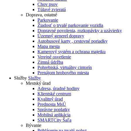
Chov psov
Túlavé zvieratá
Doprava, ostatné
Parkovanie
Žiadosť o trvalé parkovanie vozidla
Dopravné povolenia, rozkopávky a uzávierky
Územný generel dopravy
Autobusové karty , cestovné poriadky
Mapa mesta
Kamerový systém a ochrana majetku
Verejné osvetlenie
Zimná údržba
Pohrebiská, virtuálny cintorín
Prenájom hrobového miesta
Služby
Služby
Mestský úrad
Adresa, úradné hodiny
Klientské centrum
Kvalitný úrad
Prednosta MsÚ
Správne poplatky
Mobilná aplikácia
SMARTCity Šaľa
Bývanie
Prihlásenie na trvalý pobyt