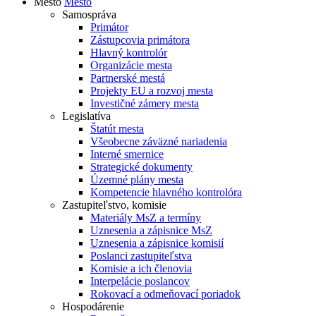
Mesto
Mesto
Samospráva
Primátor
Zástupcovia primátora
Hlavný kontrolór
Organizácie mesta
Partnerské mestá
Projekty EU a rozvoj mesta
Investičné zámery mesta
Legislatíva
Štatút mesta
Všeobecne záväzné nariadenia
Interné smernice
Strategické dokumenty
Územné plány mesta
Kompetencie hlavného kontrolóra
Zastupiteľstvo, komisie
Materiály MsZ a termíny
Uznesenia a zápisnice MsZ
Uznesenia a zápisnice komisií
Poslanci zastupiteľstva
Komisie a ich členovia
Interpelácie poslancov
Rokovací a odmeňovací poriadok
Hospodárenie