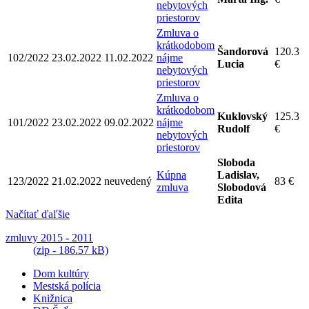
nebytových
priestorov
Zmluva o
krátkodobom
Šandorová
120.3
102/2022
23.02.2022
11.02.2022
nájme
Lucia
€
nebytových
priestorov
Zmluva o
krátkodobom
Kuklovský
125.3
101/2022
23.02.2022
09.02.2022
nájme
Rudolf
€
nebytových
priestorov
Sloboda
Kúpna
Ladislav,
123/2022
21.02.2022
neuvedený
83 €
zmluva
Slobodová
Edita
Načítať ďaľšie
zmluvy 2015 - 2011
(zip - 186.57 kB)
Dom kultúry
Mestská polícia
Knižnica