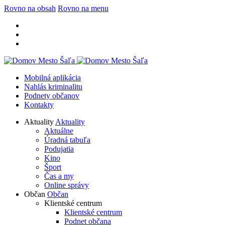
Rovno na obsah
Rovno na menu
Mobilná aplikácia
Nahlás kriminalitu
Podnety občanov
Kontakty
Aktuality
Aktuality
Aktuálne
Úradná tabuľa
Podujatia
Kino
Šport
Čas a my
Online správy
Občan
Občan
Klientské centrum
Klientské centrum
Podnet občana