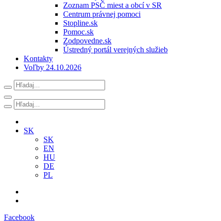
Zoznam PSČ miest a obcí v SR
Centrum právnej pomoci
Stopline.sk
Pomoc.sk
Zodpovedne.sk
Ústredný portál verejných služieb
Kontakty
Voľby 24.10.2026
SK
SK
EN
HU
DE
PL
Facebook