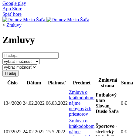
Google play
App Store
Späť hore
>
Zmluvy
Zmluvy
Zmluvná
Číslo
Dátum
Platnosť
Predmet
Suma
strana
Zmluva o
Futbalový
krátkodobom
klub
134/2020
24.02.2022
06.03.2022
nájme
0 €
Slovan
nebytových
Duslo Šaľa
priestorov
Zmluva o
krátkodobom
Športovo -
107/2022
24.02.2022
15.5.2022
nájme
strelecký
0 €