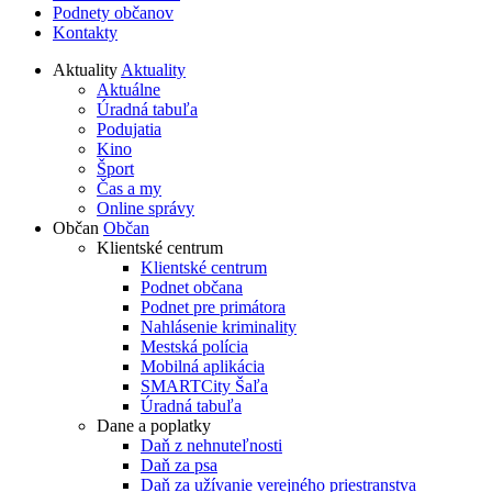
Podnety občanov
Kontakty
Aktuality
Aktuality
Aktuálne
Úradná tabuľa
Podujatia
Kino
Šport
Čas a my
Online správy
Občan
Občan
Klientské centrum
Klientské centrum
Podnet občana
Podnet pre primátora
Nahlásenie kriminality
Mestská polícia
Mobilná aplikácia
SMARTCity Šaľa
Úradná tabuľa
Dane a poplatky
Daň z nehnuteľnosti
Daň za psa
Daň za užívanie verejného priestranstva