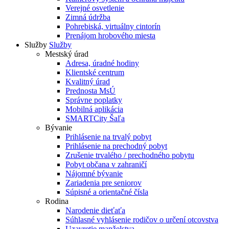
Verejné osvetlenie
Zimná údržba
Pohrebiská, virtuálny cintorín
Prenájom hrobového miesta
Služby
Služby
Mestský úrad
Adresa, úradné hodiny
Klientské centrum
Kvalitný úrad
Prednosta MsÚ
Správne poplatky
Mobilná aplikácia
SMARTCity Šaľa
Bývanie
Prihlásenie na trvalý pobyt
Prihlásenie na prechodný pobyt
Zrušenie trvalého / prechodného pobytu
Pobyt občana v zahraničí
Nájomné bývanie
Zariadenia pre seniorov
Súpisné a orientačné čísla
Rodina
Narodenie dieťaťa
Súhlasné vyhlásenie rodičov o určení otcovstva
Uzavretie manželstva