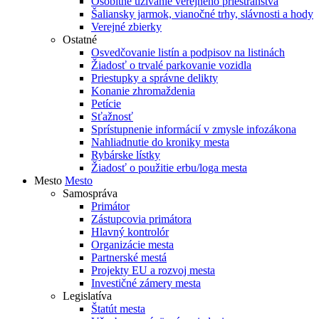
Osobitné užívanie verejného priestranstva
Šaliansky jarmok, vianočné trhy, slávnosti a hody
Verejné zbierky
Ostatné
Osvedčovanie listín a podpisov na listinách
Žiadosť o trvalé parkovanie vozidla
Priestupky a správne delikty
Konanie zhromaždenia
Petície
Sťažnosť
Sprístupnenie informácií v zmysle infozákona
Nahliadnutie do kroniky mesta
Rybárske lístky
Žiadosť o použitie erbu/loga mesta
Mesto
Mesto
Samospráva
Primátor
Zástupcovia primátora
Hlavný kontrolór
Organizácie mesta
Partnerské mestá
Projekty EU a rozvoj mesta
Investičné zámery mesta
Legislatíva
Štatút mesta