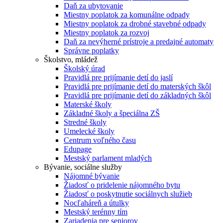
Daň za ubytovanie
Miestny poplatok za komunálne odpady
Miestny poplatok za drobné stavebné odpady
Miestny poplatok za rozvoj
Daň za nevýherné prístroje a predajné automaty
Správne poplatky
Školstvo, mládež
Školský úrad
Pravidlá pre prijímanie detí do jaslí
Pravidlá pre prijímanie detí do materských škôl
Pravidlá pre prijímanie detí do základných škôl
Materské školy
Základné školy a špeciálna ZŠ
Stredné školy
Umelecké školy
Centrum voľného času
Edupage
Mestský parlament mladých
Bývanie, sociálne služby
Nájomné bývanie
Žiadosť o pridelenie nájomného bytu
Žiadosť o poskytnutie sociálnych služieb
Nocľaháreň a útulky
Mestský terénny tím
Zariadenia pre seniorov