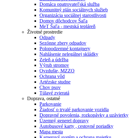
Domáca opatrovateľská služba
Komunitný plán sociálnych služieb
Organizácia sociálnej starostlivosti
Domov dôchodcov Šaľa
MeT Šaľa - mestská tepláreň
Životné prostredie
Odpady
Sezónne zbery odpadov
Polopodzemné kontajnery
Nahlásenie nelegálnej skládky
Zeleň a údržba
Výrub stromov
Ovzdušie, MZZO
Ochrana vôd
Artézske studne
Chov psov
Túlavé zvieratá
Doprava, ostatné
Parkovanie
Žiadosť o trvalé parkovanie vozidla
Dopravné povolenia, rozkopávky a uzávierky
Územný generel dopravy
Autobusové karty , cestovné poriadky
Mapa mesta
Kamerový systém a ochrana majetku