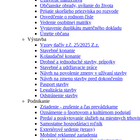
Občianske obrady, uvítanie do života
Prijatie skoršieho priezviska po rozvode
Osvedčenie o rodnom čísle
Vedenie osobitnej matriky
Vystavenie duplikátu matričného dokladu
Úmrtie občana
Výstavba
Vzory tlačív z.č. 25/2025 Z.z.
Stavebné konanie
Kolaudačné konanie
Drobné a jednoduché stavby, prípojky
Stavebné a udržiavacie práce
Návrh na povolenie zmeny v užívaní stavby
Návrh na zmenu stavby pred dokončením
Pasport stavby
Legalizácia stavby
Odstránenie stavby
Podnikanie
Zriadenie - zrušenie a čas prevádzkarne
Oznámenie o športovom a kultúrnom podujatí
Predaj a poskytovanie služieb na miestnych trhovi
Samostatne hospodáriaci roľník
Exteriérové sedenie (terasy)
Mobilné reklamné zariadenia