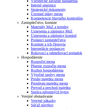
Všeobecne záväzné nariadenia
Interné smernice
Strategické dokumenty
Územné plány mesta
Kompetencie hlavného kontrolóra
Zastupiteľstvo, komisie
Materiály MsZ a termíny
Uznesenia a zápisnice MsZ
Uznesenia a zápisnice komisií
Poslanci zastupiteľstva
Komisie a ich členovia
Interpelácie poslancov
Rokovací a odmeňovací poriadok
Hospodárenie
Rozpočet mesta
Plnenie rozpočtu mesta
Rozbor hospodárenia
Výročné správy mesta
Predaj majetku mesta
Prenájom majetku mesta
Prevod a prechod majetku
Správa nájomných bytov
Verejné obstarávanie
Verejné zákazky
Súťaž návrhov