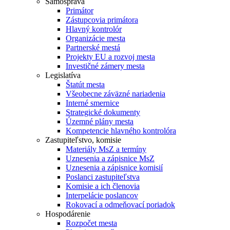
Samospráva
Primátor
Zástupcovia primátora
Hlavný kontrolór
Organizácie mesta
Partnerské mestá
Projekty EU a rozvoj mesta
Investičné zámery mesta
Legislatíva
Štatút mesta
Všeobecne záväzné nariadenia
Interné smernice
Strategické dokumenty
Územné plány mesta
Kompetencie hlavného kontrolóra
Zastupiteľstvo, komisie
Materiály MsZ a termíny
Uznesenia a zápisnice MsZ
Uznesenia a zápisnice komisií
Poslanci zastupiteľstva
Komisie a ich členovia
Interpelácie poslancov
Rokovací a odmeňovací poriadok
Hospodárenie
Rozpočet mesta