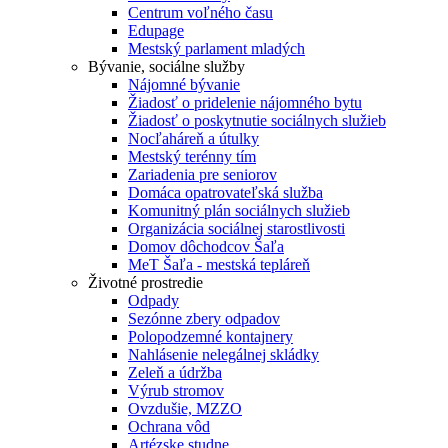
Centrum voľného času
Edupage
Mestský parlament mladých
Bývanie, sociálne služby
Nájomné bývanie
Žiadosť o pridelenie nájomného bytu
Žiadosť o poskytnutie sociálnych služieb
Nocľaháreň a útulky
Mestský terénny tím
Zariadenia pre seniorov
Domáca opatrovateľská služba
Komunitný plán sociálnych služieb
Organizácia sociálnej starostlivosti
Domov dôchodcov Šaľa
MeT Šaľa - mestská tepláreň
Životné prostredie
Odpady
Sezónne zbery odpadov
Polopodzemné kontajnery
Nahlásenie nelegálnej skládky
Zeleň a údržba
Výrub stromov
Ovzdušie, MZZO
Ochrana vôd
Artézske studne