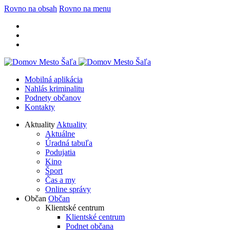
Rovno na obsah
Rovno na menu
Mobilná aplikácia
Nahlás kriminalitu
Podnety občanov
Kontakty
Aktuality
Aktuality
Aktuálne
Úradná tabuľa
Podujatia
Kino
Šport
Čas a my
Online správy
Občan
Občan
Klientské centrum
Klientské centrum
Podnet občana