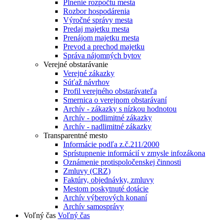
Plnenie rozpočtu mesta
Rozbor hospodárenia
Výročné správy mesta
Predaj majetku mesta
Prenájom majetku mesta
Prevod a prechod majetku
Správa nájomných bytov
Verejné obstarávanie
Verejné zákazky
Súťaž návrhov
Profil verejného obstarávateľa
Smernica o verejnom obstarávaní
Archív - zákazky s nízkou hodnotou
Archív - podlimitné zákazky
Archív - nadlimitné zákazky
Transparentné mesto
Informácie podľa z.č.211/2000
Sprístupnenie informácií v zmysle infozákona
Oznámenie protispoločenskej činnosti
Zmluvy (CRZ)
Faktúry, objednávky, zmluvy
Mestom poskytnuté dotácie
Archív výberových konaní
Archív samosprávy
Voľný čas
Voľný čas