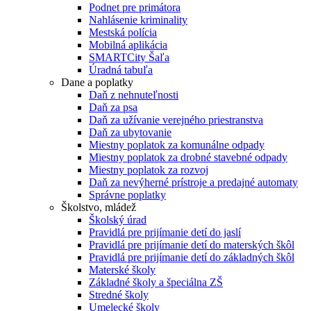
Podnet pre primátora
Nahlásenie kriminality
Mestská polícia
Mobilná aplikácia
SMARTCity Šaľa
Úradná tabuľa
Dane a poplatky
Daň z nehnuteľnosti
Daň za psa
Daň za užívanie verejného priestranstva
Daň za ubytovanie
Miestny poplatok za komunálne odpady
Miestny poplatok za drobné stavebné odpady
Miestny poplatok za rozvoj
Daň za nevýherné prístroje a predajné automaty
Správne poplatky
Školstvo, mládež
Školský úrad
Pravidlá pre prijímanie detí do jaslí
Pravidlá pre prijímanie detí do materských škôl
Pravidlá pre prijímanie detí do základných škôl
Materské školy
Základné školy a špeciálna ZŠ
Stredné školy
Umelecké školy