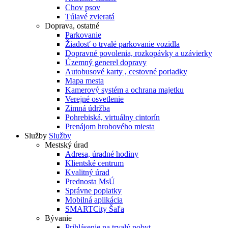
Chov psov
Túlavé zvieratá
Doprava, ostatné
Parkovanie
Žiadosť o trvalé parkovanie vozidla
Dopravné povolenia, rozkopávky a uzávierky
Územný generel dopravy
Autobusové karty , cestovné poriadky
Mapa mesta
Kamerový systém a ochrana majetku
Verejné osvetlenie
Zimná údržba
Pohrebiská, virtuálny cintorín
Prenájom hrobového miesta
Služby
Služby
Mestský úrad
Adresa, úradné hodiny
Klientské centrum
Kvalitný úrad
Prednosta MsÚ
Správne poplatky
Mobilná aplikácia
SMARTCity Šaľa
Bývanie
Prihlásenie na trvalý pobyt