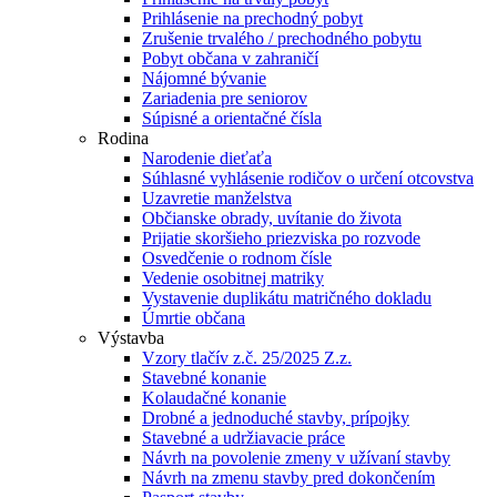
Prihlásenie na prechodný pobyt
Zrušenie trvalého / prechodného pobytu
Pobyt občana v zahraničí
Nájomné bývanie
Zariadenia pre seniorov
Súpisné a orientačné čísla
Rodina
Narodenie dieťaťa
Súhlasné vyhlásenie rodičov o určení otcovstva
Uzavretie manželstva
Občianske obrady, uvítanie do života
Prijatie skoršieho priezviska po rozvode
Osvedčenie o rodnom čísle
Vedenie osobitnej matriky
Vystavenie duplikátu matričného dokladu
Úmrtie občana
Výstavba
Vzory tlačív z.č. 25/2025 Z.z.
Stavebné konanie
Kolaudačné konanie
Drobné a jednoduché stavby, prípojky
Stavebné a udržiavacie práce
Návrh na povolenie zmeny v užívaní stavby
Návrh na zmenu stavby pred dokončením