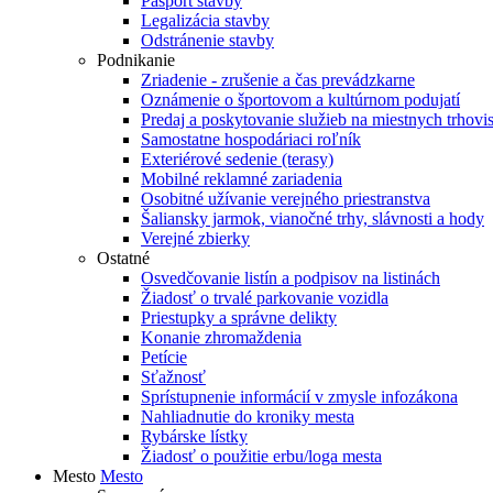
Pasport stavby
Legalizácia stavby
Odstránenie stavby
Podnikanie
Zriadenie - zrušenie a čas prevádzkarne
Oznámenie o športovom a kultúrnom podujatí
Predaj a poskytovanie služieb na miestnych trhovi
Samostatne hospodáriaci roľník
Exteriérové sedenie (terasy)
Mobilné reklamné zariadenia
Osobitné užívanie verejného priestranstva
Šaliansky jarmok, vianočné trhy, slávnosti a hody
Verejné zbierky
Ostatné
Osvedčovanie listín a podpisov na listinách
Žiadosť o trvalé parkovanie vozidla
Priestupky a správne delikty
Konanie zhromaždenia
Petície
Sťažnosť
Sprístupnenie informácií v zmysle infozákona
Nahliadnutie do kroniky mesta
Rybárske lístky
Žiadosť o použitie erbu/loga mesta
Mesto
Mesto