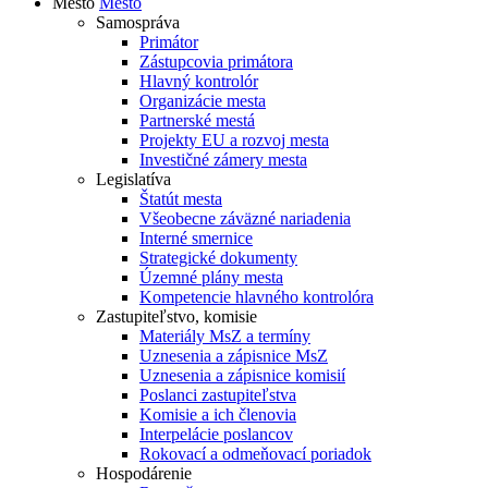
Mesto
Mesto
Samospráva
Primátor
Zástupcovia primátora
Hlavný kontrolór
Organizácie mesta
Partnerské mestá
Projekty EU a rozvoj mesta
Investičné zámery mesta
Legislatíva
Štatút mesta
Všeobecne záväzné nariadenia
Interné smernice
Strategické dokumenty
Územné plány mesta
Kompetencie hlavného kontrolóra
Zastupiteľstvo, komisie
Materiály MsZ a termíny
Uznesenia a zápisnice MsZ
Uznesenia a zápisnice komisií
Poslanci zastupiteľstva
Komisie a ich členovia
Interpelácie poslancov
Rokovací a odmeňovací poriadok
Hospodárenie