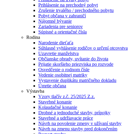
Prihlásenie na prechodný pobyt
Zrušenie trvalého / prechodného pobytu
Pobyt občana v zahraničí
Nájomné bývanie
Zariadenia pre seniorov
Súpisné a orientačné čísla
Rodina
Narodenie dieťaťa
Súhlasné vyhlásenie rodičov o určení otcovstva
Uzavretie manželstva
Občianske obrady, uvítanie do života
Prijatie skoršieho priezviska po rozvode
Osvedčenie o rodnom čísle
Vedenie osobitnej matriky
Vystavenie duplikátu matričného dokladu
Úmrtie občana
Výstavba
Vzory tlačív z.č. 25/2025 Z.z.
Stavebné konanie
Kolaudačné konanie
Drobné a jednoduché stavby, prípojky
Stavebné a udržiavacie práce
Návrh na povolenie zmeny v užívaní stavby
Návrh na zmenu stavby pred dokončením