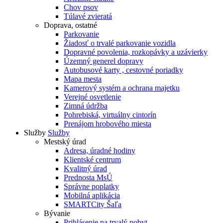
Chov psov
Túlavé zvieratá
Doprava, ostatné
Parkovanie
Žiadosť o trvalé parkovanie vozidla
Dopravné povolenia, rozkopávky a uzávierky
Územný generel dopravy
Autobusové karty , cestovné poriadky
Mapa mesta
Kamerový systém a ochrana majetku
Verejné osvetlenie
Zimná údržba
Pohrebiská, virtuálny cintorín
Prenájom hrobového miesta
Služby
Služby
Mestský úrad
Adresa, úradné hodiny
Klientské centrum
Kvalitný úrad
Prednosta MsÚ
Správne poplatky
Mobilná aplikácia
SMARTCity Šaľa
Bývanie
Prihlásenie na trvalý pobyt