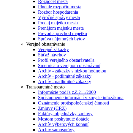
Rozpočet mesta
Plnenie rozpočtu mesta
Rozbor hospodárenia
Výročné správy mesta
Predaj majetku mesta
Prenájom majetku mesta
Prevod a prechod majetku
Správa nájomných bytov
Verejné obstarávanie
Verejné zákazky
Súťaž návrhov
Profil verejného obstarávateľa
Smernica o verejnom obstarávaní
Archív - zákazky s nízkou hodnotou
Archív - podlimitné zákazky
Archív - nadlimitné zákazky
Transparentné mesto
Informácie podľa z.č.211/2000
Sprístupnenie informácií v zmysle infozákona
Oznámenie protispoločenskej činnosti
Zmluvy (CRZ)
Faktúry, objednávky, zmluvy
Mestom poskytnuté dotácie
Archív výberových konaní
Archív samosprávy