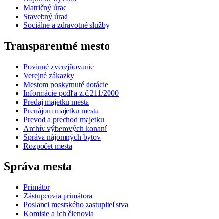
Matričný úrad
Stavebný úrad
Sociálne a zdravotné služby
Transparentné mesto
Povinné zverejňovanie
Verejné zákazky
Mestom poskytnuté dotácie
Informácie podľa z.č.211/2000
Predaj majetku mesta
Prenájom majetku mesta
Prevod a prechod majetku
Archív výberových konaní
Správa nájomných bytov
Rozpočet mesta
Správa mesta
Primátor
Zástupcovia primátora
Poslanci mestského zastupiteľstva
Komisie a ich členovia