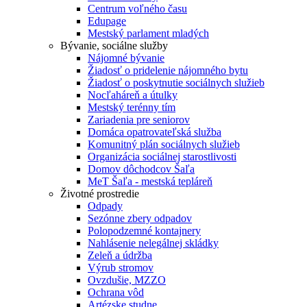
Centrum voľného času
Edupage
Mestský parlament mladých
Bývanie, sociálne služby
Nájomné bývanie
Žiadosť o pridelenie nájomného bytu
Žiadosť o poskytnutie sociálnych služieb
Nocľaháreň a útulky
Mestský terénny tím
Zariadenia pre seniorov
Domáca opatrovateľská služba
Komunitný plán sociálnych služieb
Organizácia sociálnej starostlivosti
Domov dôchodcov Šaľa
MeT Šaľa - mestská tepláreň
Životné prostredie
Odpady
Sezónne zbery odpadov
Polopodzemné kontajnery
Nahlásenie nelegálnej skládky
Zeleň a údržba
Výrub stromov
Ovzdušie, MZZO
Ochrana vôd
Artézske studne