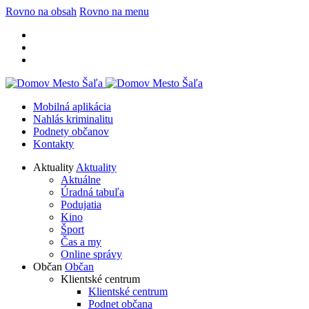
Rovno na obsah
Rovno na menu
Mobilná aplikácia
Nahlás kriminalitu
Podnety občanov
Kontakty
Aktuality
Aktuality
Aktuálne
Úradná tabuľa
Podujatia
Kino
Šport
Čas a my
Online správy
Občan
Občan
Klientské centrum
Klientské centrum
Podnet občana