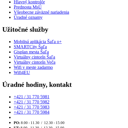
Hlavný kontrolór
Prednosta MsÚ
Všeobecne záväzné nariadenia
Úradné oznamy
Užitočné služby
Mobilná aplikácia Šaľa o+
SMARTCity Šaľa
Gisplan mesta Šaľa
Virtuálny cintorín Šaľa
Virtuálny cintorín Veča
Wifi v meste zadarmo
Wifi4EU
Úradné hodiny, kontakt
+421 / 31 770 5981
+421 / 31 770 5982
+421 / 31 770 5983
+421 / 31 770 5984
PO:
8.00 - 11.30 / 12.30 - 15.00
UT:
8.00 - 11.30 / 12.30 - 15.00