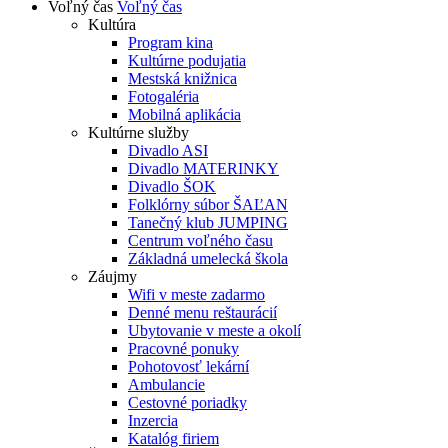
Voľný čas
Voľný čas
Kultúra
Program kina
Kultúrne podujatia
Mestská knižnica
Fotogaléria
Mobilná aplikácia
Kultúrne služby
Divadlo ASI
Divadlo MATERINKY
Divadlo ŠOK
Folklórny súbor ŠAĽAN
Tanečný klub JUMPING
Centrum voľného času
Základná umelecká škola
Záujmy
Wifi v meste zadarmo
Denné menu reštaurácií
Ubytovanie v meste a okolí
Pracovné ponuky
Pohotovosť lekární
Ambulancie
Cestovné poriadky
Inzercia
Katalóg firiem