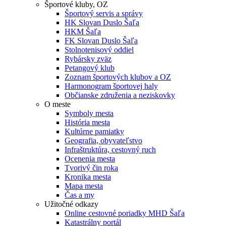
Športové kluby, OZ
Športový servis a správy
HK Slovan Duslo Šaľa
HKM Šaľa
FK Slovan Duslo Šaľa
Stolnotenisový oddiel
Rybársky zväz
Petangový klub
Zoznam športových klubov a OZ
Harmonogram športovej haly
Občianske združenia a neziskovky
O meste
Symboly mesta
História mesta
Kultúrne pamiatky
Geografia, obyvateľstvo
Infraštruktúra, cestovný ruch
Ocenenia mesta
Tvorivý čin roka
Kronika mesta
Mapa mesta
Čas a my
Užitočné odkazy
Online cestovné poriadky MHD Šaľa
Katastrálny portál