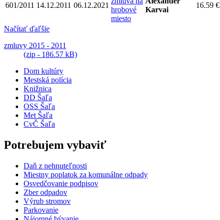
zmluva na
Alexander
601/2011
14.12.2011
06.12.2021
16.59 €
hrobové
Karvai
miesto
Načítať ďaľšie
zmluvy 2015 - 2011
(zip - 186.57 kB)
Dom kultúry
Mestská polícia
Knižnica
DD Šaľa
OSS Šaľa
Met Šaľa
CvČ Šaľa
Potrebujem vybaviť
Daň z nehnuteľnosti
Miestny poplatok za komunálne odpady
Osvedčovanie podpisov
Zber odpadov
Výrub stromov
Parkovanie
Nájomné bývanie