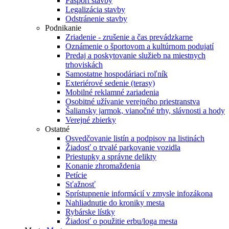
Pasport stavby
Legalizácia stavby
Odstránenie stavby
Podnikanie
Zriadenie - zrušenie a čas prevádzkarne
Oznámenie o športovom a kultúrnom podujatí
Predaj a poskytovanie služieb na miestnych
trhoviskách
Samostatne hospodáriaci roľník
Exteriérové sedenie (terasy)
Mobilné reklamné zariadenia
Osobitné užívanie verejného priestranstva
Šaliansky jarmok, vianočné trhy, slávnosti a hody
Verejné zbierky
Ostatné
Osvedčovanie listín a podpisov na listinách
Žiadosť o trvalé parkovanie vozidla
Priestupky a správne delikty
Konanie zhromaždenia
Petície
Sťažnosť
Sprístupnenie informácií v zmysle infozákona
Nahliadnutie do kroniky mesta
Rybárske lístky
Žiadosť o použitie erbu/loga mesta