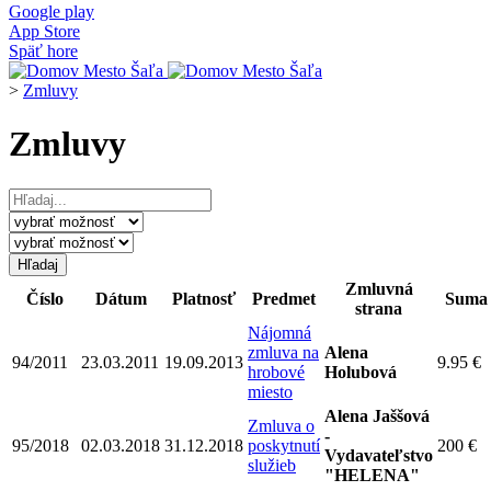
Google play
App Store
Späť hore
>
Zmluvy
Zmluvy
Zmluvná
Číslo
Dátum
Platnosť
Predmet
Suma
strana
Nájomná
zmluva na
Alena
94/2011
23.03.2011
19.09.2013
9.95 €
hrobové
Holubová
miesto
Alena Jaššová
Zmluva o
-
95/2018
02.03.2018
31.12.2018
poskytnutí
200 €
Vydavateľstvo
služieb
"HELENA"