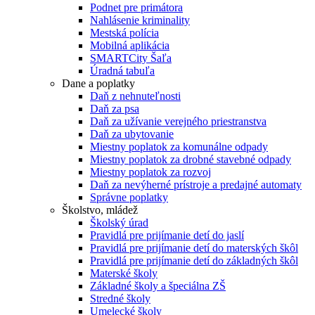
Podnet pre primátora
Nahlásenie kriminality
Mestská polícia
Mobilná aplikácia
SMARTCity Šaľa
Úradná tabuľa
Dane a poplatky
Daň z nehnuteľnosti
Daň za psa
Daň za užívanie verejného priestranstva
Daň za ubytovanie
Miestny poplatok za komunálne odpady
Miestny poplatok za drobné stavebné odpady
Miestny poplatok za rozvoj
Daň za nevýherné prístroje a predajné automaty
Správne poplatky
Školstvo, mládež
Školský úrad
Pravidlá pre prijímanie detí do jaslí
Pravidlá pre prijímanie detí do materských škôl
Pravidlá pre prijímanie detí do základných škôl
Materské školy
Základné školy a špeciálna ZŠ
Stredné školy
Umelecké školy