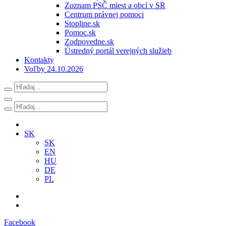
Zoznam PSČ miest a obcí v SR
Centrum právnej pomoci
Stopline.sk
Pomoc.sk
Zodpovedne.sk
Ústredný portál verejných služieb
Kontakty
Voľby 24.10.2026
SK
SK
EN
HU
DE
PL
Facebook