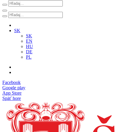
SK
SK
EN
HU
DE
PL
Facebook
Google play
App Store
Späť hore