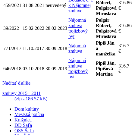
Róbert,
316.86
459/2021
31.08.2021
neuvedený
k Nájomnej
Polgárová
€
zmluve
Miroslava
Nájomná
Polgár
zmluva
Róbert,
316.86
39/2022
15.02.2022
28.02.2023
trojizbový
Polgárová
€
byt
Miroslava
Pipíš Ján
Nájomná
316.7
771/2017
11.10.2017
30.09.2018
a
zmluva
€
manželka
Nájomná
Pipíš Ján,
zmluva
316.7
646/2018
03.10.2018
30.09.2019
Pipíšová
trojizbový
€
Martina
byt
Načítať ďaľšie
zmluvy 2015 - 2011
(zip - 186.57 kB)
Dom kultúry
Mestská polícia
Knižnica
DD Šaľa
OSS Šaľa