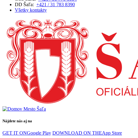
DD Šaľa:
+421 / 31 783 8390
Všetky kontakty
Nájdete nás aj na
GET IT ON
Google Play
DOWNLOAD ON THE
App Store