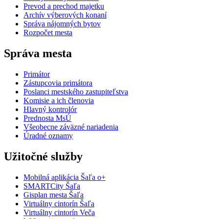
Prevod a prechod majetku
Archív výberových konaní
Správa nájomných bytov
Rozpočet mesta
Správa mesta
Primátor
Zástupcovia primátora
Poslanci mestského zastupiteľstva
Komisie a ich členovia
Hlavný kontrolór
Prednosta MsÚ
Všeobecne záväzné nariadenia
Úradné oznamy
Užitočné služby
Mobilná aplikácia Šaľa o+
SMARTCity Šaľa
Gisplan mesta Šaľa
Virtuálny cintorín Šaľa
Virtuálny cintorín Veča