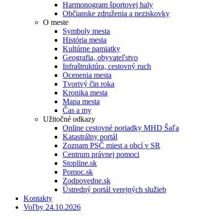
Harmonogram športovej haly
Občianske združenia a neziskovky
O meste
Symboly mesta
História mesta
Kultúrne pamiatky
Geografia, obyvateľstvo
Infraštruktúra, cestovný ruch
Ocenenia mesta
Tvorivý čin roka
Kronika mesta
Mapa mesta
Čas a my
Užitočné odkazy
Online cestovné poriadky MHD Šaľa
Katastrálny portál
Zoznam PSČ miest a obcí v SR
Centrum právnej pomoci
Stopline.sk
Pomoc.sk
Zodpovedne.sk
Ústredný portál verejných služieb
Kontakty
Voľby 24.10.2026