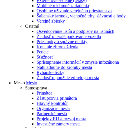
Exteriérové sedenie (terasy)
Mobilné reklamné zariadenia
Osobitné užívanie verejného priestranstva
Šaliansky jarmok, vianočné trhy, slávnosti a hody
Verejné zbierky
Ostatné
Osvedčovanie listín a podpisov na listinách
Žiadosť o trvalé parkovanie vozidla
Priestupky a správne delikty
Konanie zhromaždenia
Petície
Sťažnosť
Sprístupnenie informácií v zmysle infozákona
Nahliadnutie do kroniky mesta
Rybárske lístky
Žiadosť o použitie erbu/loga mesta
Mesto
Mesto
Samospráva
Primátor
Zástupcovia primátora
Hlavný kontrolór
Organizácie mesta
Partnerské mestá
Projekty EU a rozvoj mesta
Investičné zámery mesta