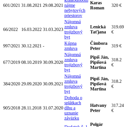
krátkodobom
Karas
601/2021
31.08.2021
29.08.2021
nájme
320 €
Roman
nebytových
priestorov
Nájomná
zmluva
Lenická
319.69
66/2022
16.03.2022
31.03.2023
trojizbový
Taťjana
€
byt
Kúpna
Čimbora
997/2021
30.12.2021
-
319 €
zmluva
Peter
Nájomná
Pipíš Ján,
zmluva
318.2
677/2019
08.10.2019
30.09.2020
Pipíšová
trojizbový
€
Martina
byt
Nájomná
Pipíš Ján,
zmluva
318.2
384/2020
29.09.2020
30.09.2021
Pipíšová
trojizbový
€
Martina
byt
Dohoda o
splátkach
Hatvany
317.24
905/2018
28.11.2018
31.07.2020
dlhu a
Peter
€
uznanie
záväzku
Polgár
Dodatok č. 1