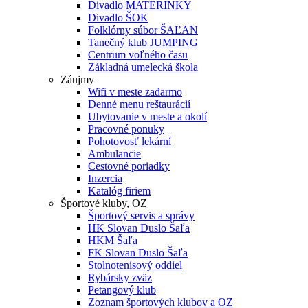
Divadlo MATERINKY
Divadlo ŠOK
Folklórny súbor ŠAĽAN
Tanečný klub JUMPING
Centrum voľného času
Základná umelecká škola
Záujmy
Wifi v meste zadarmo
Denné menu reštaurácií
Ubytovanie v meste a okolí
Pracovné ponuky
Pohotovosť lekární
Ambulancie
Cestovné poriadky
Inzercia
Katalóg firiem
Športové kluby, OZ
Športový servis a správy
HK Slovan Duslo Šaľa
HKM Šaľa
FK Slovan Duslo Šaľa
Stolnotenisový oddiel
Rybársky zväz
Petangový klub
Zoznam športových klubov a OZ