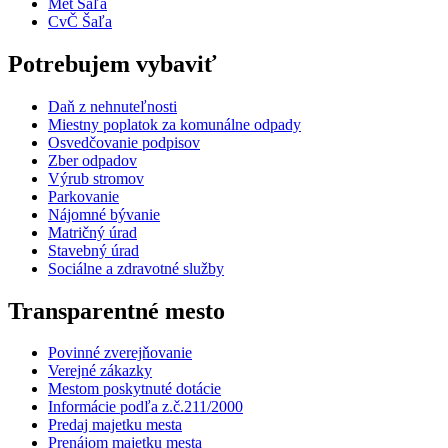
Met Šaľa
CvČ Šaľa
Potrebujem vybaviť
Daň z nehnuteľnosti
Miestny poplatok za komunálne odpady
Osvedčovanie podpisov
Zber odpadov
Výrub stromov
Parkovanie
Nájomné bývanie
Matričný úrad
Stavebný úrad
Sociálne a zdravotné služby
Transparentné mesto
Povinné zverejňovanie
Verejné zákazky
Mestom poskytnuté dotácie
Informácie podľa z.č.211/2000
Predaj majetku mesta
Prenájom majetku mesta