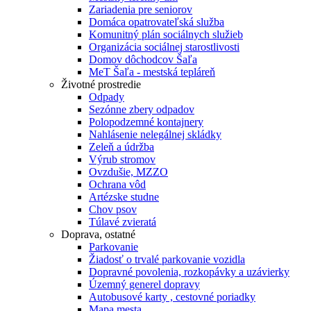
Zariadenia pre seniorov
Domáca opatrovateľská služba
Komunitný plán sociálnych služieb
Organizácia sociálnej starostlivosti
Domov dôchodcov Šaľa
MeT Šaľa - mestská tepláreň
Životné prostredie
Odpady
Sezónne zbery odpadov
Polopodzemné kontajnery
Nahlásenie nelegálnej skládky
Zeleň a údržba
Výrub stromov
Ovzdušie, MZZO
Ochrana vôd
Artézske studne
Chov psov
Túlavé zvieratá
Doprava, ostatné
Parkovanie
Žiadosť o trvalé parkovanie vozidla
Dopravné povolenia, rozkopávky a uzávierky
Územný generel dopravy
Autobusové karty , cestovné poriadky
Mapa mesta