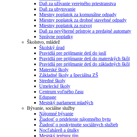
Daň za užívanie verejného priestranstva
Daň za ubytovanie
Miestny poplatok za komunálne odpady
Miestny poplatok za drobné stavebné odpady
Miestny poplatok za rozvoj
Daň za nevýherné prístroje a predajné automaty
Správne poplatky
Školstvo, mládež
Školský úrad
Pravidlá pre prijímanie detí do jaslí
Pravidlá pre prijímanie detí do materských škôl
Pravidlá pre prijímanie detí do základných škôl
Materské školy
Základné školy a špeciálna ZŠ
Stredné školy
Umelecké školy
Centrum voľného času
Edupage
Mestský parlament mladých
Bývanie, sociálne služby
Nájomné bývanie
Žiadosť o pridelenie nájomného bytu
Žiadosť o poskytnutie sociálnych služieb
Nocľaháreň a útulky
Mestský terénny tím