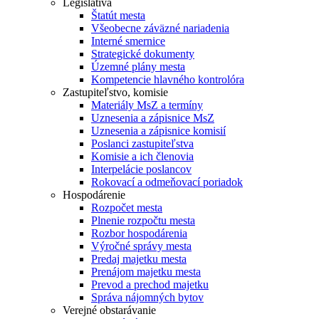
Legislatíva
Štatút mesta
Všeobecne záväzné nariadenia
Interné smernice
Strategické dokumenty
Územné plány mesta
Kompetencie hlavného kontrolóra
Zastupiteľstvo, komisie
Materiály MsZ a termíny
Uznesenia a zápisnice MsZ
Uznesenia a zápisnice komisií
Poslanci zastupiteľstva
Komisie a ich členovia
Interpelácie poslancov
Rokovací a odmeňovací poriadok
Hospodárenie
Rozpočet mesta
Plnenie rozpočtu mesta
Rozbor hospodárenia
Výročné správy mesta
Predaj majetku mesta
Prenájom majetku mesta
Prevod a prechod majetku
Správa nájomných bytov
Verejné obstarávanie