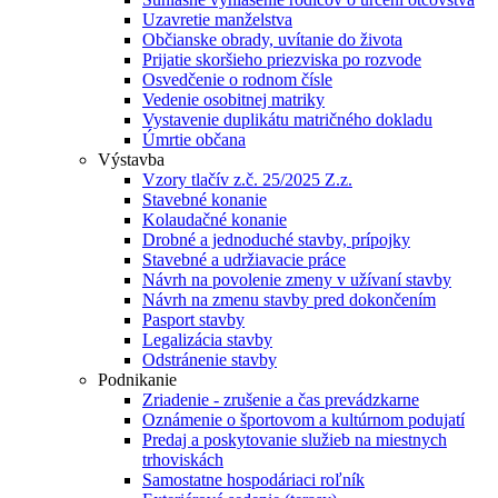
Uzavretie manželstva
Občianske obrady, uvítanie do života
Prijatie skoršieho priezviska po rozvode
Osvedčenie o rodnom čísle
Vedenie osobitnej matriky
Vystavenie duplikátu matričného dokladu
Úmrtie občana
Výstavba
Vzory tlačív z.č. 25/2025 Z.z.
Stavebné konanie
Kolaudačné konanie
Drobné a jednoduché stavby, prípojky
Stavebné a udržiavacie práce
Návrh na povolenie zmeny v užívaní stavby
Návrh na zmenu stavby pred dokončením
Pasport stavby
Legalizácia stavby
Odstránenie stavby
Podnikanie
Zriadenie - zrušenie a čas prevádzkarne
Oznámenie o športovom a kultúrnom podujatí
Predaj a poskytovanie služieb na miestnych
trhoviskách
Samostatne hospodáriaci roľník