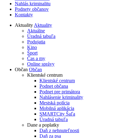
Nahlás kriminalitu
Podnety občanov
Kontakty
Aktuality
Aktuality
Aktuálne
Úradná tabuľa
Podujatia
Kino
Šport
Čas a my
Online správy
Občan
Občan
Klientské centrum
Klientské centrum
Podnet občana
Podnet pre primátora
Nahlásenie kriminality
Mestská polícia
Mobilná aplikácia
SMARTCity Šaľa
Úradná tabuľa
Dane a poplatky
Daň z nehnuteľnosti
Daň za psa