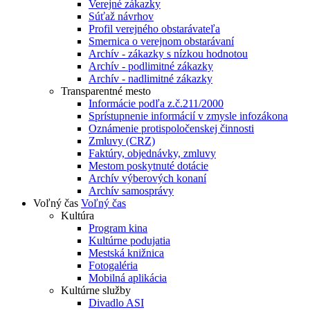
Verejné zákazky
Súťaž návrhov
Profil verejného obstarávateľa
Smernica o verejnom obstarávaní
Archív - zákazky s nízkou hodnotou
Archív - podlimitné zákazky
Archív - nadlimitné zákazky
Transparentné mesto
Informácie podľa z.č.211/2000
Sprístupnenie informácií v zmysle infozákona
Oznámenie protispoločenskej činnosti
Zmluvy (CRZ)
Faktúry, objednávky, zmluvy
Mestom poskytnuté dotácie
Archív výberových konaní
Archív samosprávy
Voľný čas
Voľný čas
Kultúra
Program kina
Kultúrne podujatia
Mestská knižnica
Fotogaléria
Mobilná aplikácia
Kultúrne služby
Divadlo ASI