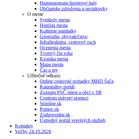
Harmonogram športovej haly
Občianske združenia a neziskovky
O meste
Symboly mesta
História mesta
Kultúrne pamiatky
Geografia, obyvateľstvo
Infraštruktúra, cestovný ruch
Ocenenia mesta
Tvorivý čin roka
Kronika mesta
Mapa mesta
Čas a my
Užitočné odkazy
Online cestovné poriadky MHD Šaľa
Katastrálny portál
Zoznam PSČ miest a obcí v SR
Centrum právnej pomoci
Stopline.sk
Pomoc.sk
Zodpovedne.sk
Ústredný portál verejných služieb
Kontakty
Voľby 24.10.2026