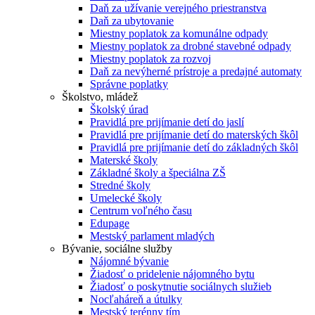
Daň za užívanie verejného priestranstva
Daň za ubytovanie
Miestny poplatok za komunálne odpady
Miestny poplatok za drobné stavebné odpady
Miestny poplatok za rozvoj
Daň za nevýherné prístroje a predajné automaty
Správne poplatky
Školstvo, mládež
Školský úrad
Pravidlá pre prijímanie detí do jaslí
Pravidlá pre prijímanie detí do materských škôl
Pravidlá pre prijímanie detí do základných škôl
Materské školy
Základné školy a špeciálna ZŠ
Stredné školy
Umelecké školy
Centrum voľného času
Edupage
Mestský parlament mladých
Bývanie, sociálne služby
Nájomné bývanie
Žiadosť o pridelenie nájomného bytu
Žiadosť o poskytnutie sociálnych služieb
Nocľaháreň a útulky
Mestský terénny tím