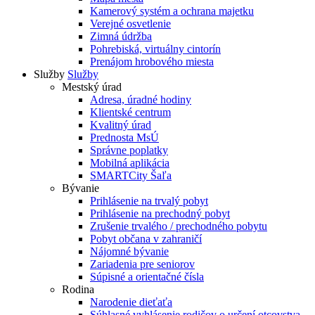
Kamerový systém a ochrana majetku
Verejné osvetlenie
Zimná údržba
Pohrebiská, virtuálny cintorín
Prenájom hrobového miesta
Služby
Služby
Mestský úrad
Adresa, úradné hodiny
Klientské centrum
Kvalitný úrad
Prednosta MsÚ
Správne poplatky
Mobilná aplikácia
SMARTCity Šaľa
Bývanie
Prihlásenie na trvalý pobyt
Prihlásenie na prechodný pobyt
Zrušenie trvalého / prechodného pobytu
Pobyt občana v zahraničí
Nájomné bývanie
Zariadenia pre seniorov
Súpisné a orientačné čísla
Rodina
Narodenie dieťaťa
Súhlasné vyhlásenie rodičov o určení otcovstva