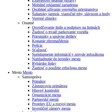
Exteriérové sedenie (terasy)
Mobilné reklamné zariadenia
Osobitné užívanie verejného priestranstva
Šaliansky jarmok, vianočné trhy, slávnosti a hody
Verejné zbierky
Ostatné
Osvedčovanie listín a podpisov na listinách
Žiadosť o trvalé parkovanie vozidla
Priestupky a správne delikty
Konanie zhromaždenia
Petície
Sťažnosť
Sprístupnenie informácií v zmysle infozákona
Nahliadnutie do kroniky mesta
Rybárske lístky
Žiadosť o použitie erbu/loga mesta
Mesto
Mesto
Samospráva
Primátor
Zástupcovia primátora
Hlavný kontrolór
Organizácie mesta
Partnerské mestá
Projekty EU a rozvoj mesta
Investičné zámery mesta