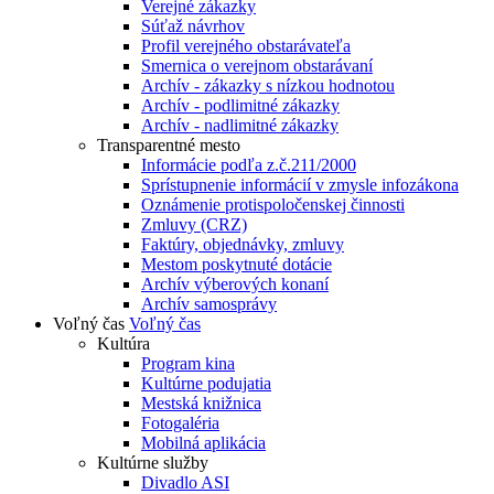
Verejné zákazky
Súťaž návrhov
Profil verejného obstarávateľa
Smernica o verejnom obstarávaní
Archív - zákazky s nízkou hodnotou
Archív - podlimitné zákazky
Archív - nadlimitné zákazky
Transparentné mesto
Informácie podľa z.č.211/2000
Sprístupnenie informácií v zmysle infozákona
Oznámenie protispoločenskej činnosti
Zmluvy (CRZ)
Faktúry, objednávky, zmluvy
Mestom poskytnuté dotácie
Archív výberových konaní
Archív samosprávy
Voľný čas
Voľný čas
Kultúra
Program kina
Kultúrne podujatia
Mestská knižnica
Fotogaléria
Mobilná aplikácia
Kultúrne služby
Divadlo ASI