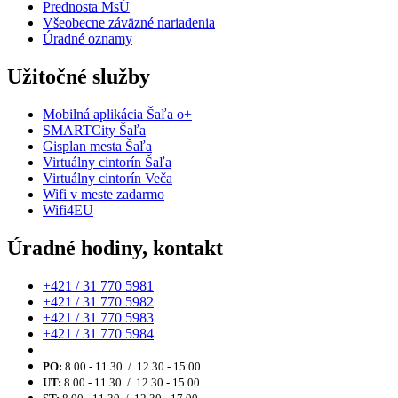
Prednosta MsÚ
Všeobecne záväzné nariadenia
Úradné oznamy
Užitočné služby
Mobilná aplikácia Šaľa o+
SMARTCity Šaľa
Gisplan mesta Šaľa
Virtuálny cintorín Šaľa
Virtuálny cintorín Veča
Wifi v meste zadarmo
Wifi4EU
Úradné hodiny, kontakt
+421 / 31 770 5981
+421 / 31 770 5982
+421 / 31 770 5983
+421 / 31 770 5984
PO:
8.00 - 11.30 / 12.30 - 15.00
UT:
8.00 - 11.30 / 12.30 - 15.00