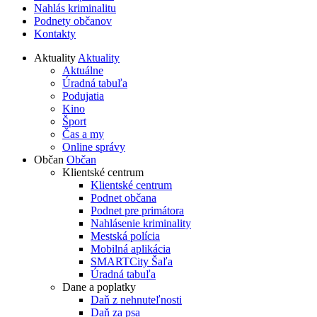
Nahlás kriminalitu
Podnety občanov
Kontakty
Aktuality
Aktuality
Aktuálne
Úradná tabuľa
Podujatia
Kino
Šport
Čas a my
Online správy
Občan
Občan
Klientské centrum
Klientské centrum
Podnet občana
Podnet pre primátora
Nahlásenie kriminality
Mestská polícia
Mobilná aplikácia
SMARTCity Šaľa
Úradná tabuľa
Dane a poplatky
Daň z nehnuteľnosti
Daň za psa