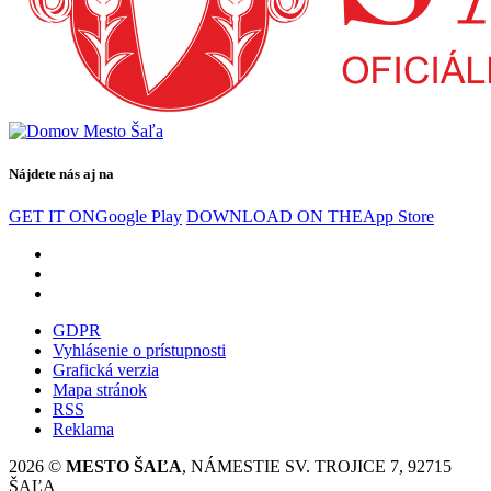
Nájdete nás aj na
GET IT ON
Google Play
DOWNLOAD ON THE
App Store
GDPR
Vyhlásenie o prístupnosti
Grafická verzia
Mapa stránok
RSS
Reklama
2026 ©
MESTO ŠAĽA
, NÁMESTIE SV. TROJICE 7, 92715
ŠAĽA