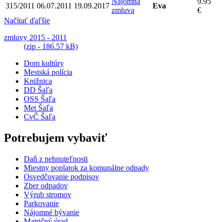
Nájomná
9.95
315/2011
06.07.2011
19.09.2017
Eva
zmluva
€
Načítať ďaľšie
zmluvy 2015 - 2011
(zip - 186.57 kB)
Dom kultúry
Mestská polícia
Knižnica
DD Šaľa
OSS Šaľa
Met Šaľa
CvČ Šaľa
Potrebujem vybaviť
Daň z nehnuteľnosti
Miestny poplatok za komunálne odpady
Osvedčovanie podpisov
Zber odpadov
Výrub stromov
Parkovanie
Nájomné bývanie
Matričný úrad