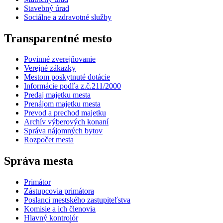
Stavebný úrad
Sociálne a zdravotné služby
Transparentné mesto
Povinné zverejňovanie
Verejné zákazky
Mestom poskytnuté dotácie
Informácie podľa z.č.211/2000
Predaj majetku mesta
Prenájom majetku mesta
Prevod a prechod majetku
Archív výberových konaní
Správa nájomných bytov
Rozpočet mesta
Správa mesta
Primátor
Zástupcovia primátora
Poslanci mestského zastupiteľstva
Komisie a ich členovia
Hlavný kontrolór