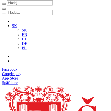
SK
SK
EN
HU
DE
PL
Facebook
Google play
App Store
Späť hore