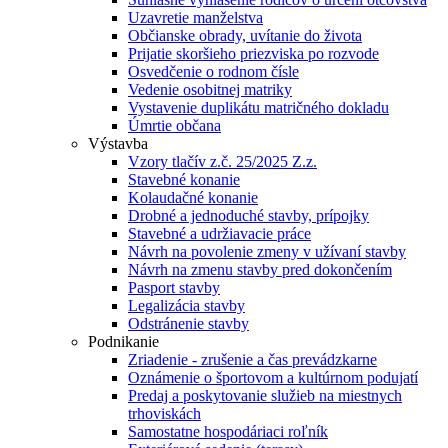
Uzavretie manželstva
Občianske obrady, uvítanie do života
Prijatie skoršieho priezviska po rozvode
Osvedčenie o rodnom čísle
Vedenie osobitnej matriky
Vystavenie duplikátu matričného dokladu
Úmrtie občana
Výstavba
Vzory tlačív z.č. 25/2025 Z.z.
Stavebné konanie
Kolaudačné konanie
Drobné a jednoduché stavby, prípojky
Stavebné a udržiavacie práce
Návrh na povolenie zmeny v užívaní stavby
Návrh na zmenu stavby pred dokončením
Pasport stavby
Legalizácia stavby
Odstránenie stavby
Podnikanie
Zriadenie - zrušenie a čas prevádzkarne
Oznámenie o športovom a kultúrnom podujatí
Predaj a poskytovanie služieb na miestnych
trhoviskách
Samostatne hospodáriaci roľník