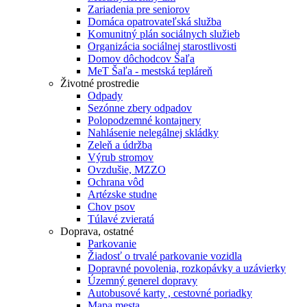
Zariadenia pre seniorov
Domáca opatrovateľská služba
Komunitný plán sociálnych služieb
Organizácia sociálnej starostlivosti
Domov dôchodcov Šaľa
MeT Šaľa - mestská tepláreň
Životné prostredie
Odpady
Sezónne zbery odpadov
Polopodzemné kontajnery
Nahlásenie nelegálnej skládky
Zeleň a údržba
Výrub stromov
Ovzdušie, MZZO
Ochrana vôd
Artézske studne
Chov psov
Túlavé zvieratá
Doprava, ostatné
Parkovanie
Žiadosť o trvalé parkovanie vozidla
Dopravné povolenia, rozkopávky a uzávierky
Územný generel dopravy
Autobusové karty , cestovné poriadky
Mapa mesta