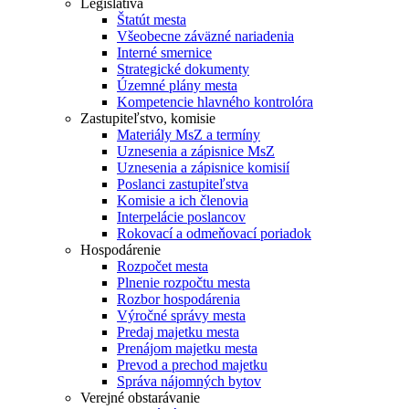
Legislatíva
Štatút mesta
Všeobecne záväzné nariadenia
Interné smernice
Strategické dokumenty
Územné plány mesta
Kompetencie hlavného kontrolóra
Zastupiteľstvo, komisie
Materiály MsZ a termíny
Uznesenia a zápisnice MsZ
Uznesenia a zápisnice komisií
Poslanci zastupiteľstva
Komisie a ich členovia
Interpelácie poslancov
Rokovací a odmeňovací poriadok
Hospodárenie
Rozpočet mesta
Plnenie rozpočtu mesta
Rozbor hospodárenia
Výročné správy mesta
Predaj majetku mesta
Prenájom majetku mesta
Prevod a prechod majetku
Správa nájomných bytov
Verejné obstarávanie