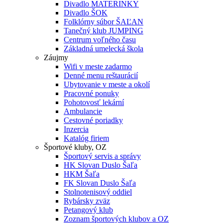
Divadlo MATERINKY
Divadlo ŠOK
Folklórny súbor ŠAĽAN
Tanečný klub JUMPING
Centrum voľného času
Základná umelecká škola
Záujmy
Wifi v meste zadarmo
Denné menu reštaurácií
Ubytovanie v meste a okolí
Pracovné ponuky
Pohotovosť lekární
Ambulancie
Cestovné poriadky
Inzercia
Katalóg firiem
Športové kluby, OZ
Športový servis a správy
HK Slovan Duslo Šaľa
HKM Šaľa
FK Slovan Duslo Šaľa
Stolnotenisový oddiel
Rybársky zväz
Petangový klub
Zoznam športových klubov a OZ