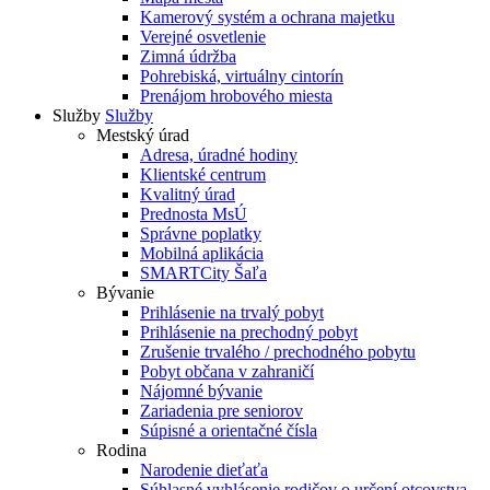
Kamerový systém a ochrana majetku
Verejné osvetlenie
Zimná údržba
Pohrebiská, virtuálny cintorín
Prenájom hrobového miesta
Služby
Služby
Mestský úrad
Adresa, úradné hodiny
Klientské centrum
Kvalitný úrad
Prednosta MsÚ
Správne poplatky
Mobilná aplikácia
SMARTCity Šaľa
Bývanie
Prihlásenie na trvalý pobyt
Prihlásenie na prechodný pobyt
Zrušenie trvalého / prechodného pobytu
Pobyt občana v zahraničí
Nájomné bývanie
Zariadenia pre seniorov
Súpisné a orientačné čísla
Rodina
Narodenie dieťaťa
Súhlasné vyhlásenie rodičov o určení otcovstva