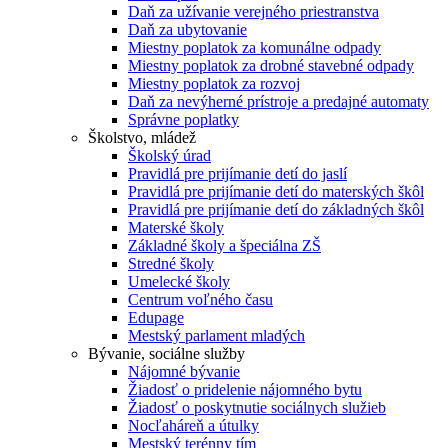
Daň za užívanie verejného priestranstva
Daň za ubytovanie
Miestny poplatok za komunálne odpady
Miestny poplatok za drobné stavebné odpady
Miestny poplatok za rozvoj
Daň za nevýherné prístroje a predajné automaty
Správne poplatky
Školstvo, mládež
Školský úrad
Pravidlá pre prijímanie detí do jaslí
Pravidlá pre prijímanie detí do materských škôl
Pravidlá pre prijímanie detí do základných škôl
Materské školy
Základné školy a špeciálna ZŠ
Stredné školy
Umelecké školy
Centrum voľného času
Edupage
Mestský parlament mladých
Bývanie, sociálne služby
Nájomné bývanie
Žiadosť o pridelenie nájomného bytu
Žiadosť o poskytnutie sociálnych služieb
Nocľaháreň a útulky
Mestský terénny tím