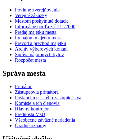
Povinné zverejňovanie
Verejné zákazky
Mestom poskytnuté dotácie
Informácie podľa z.č.211/2000
Predaj majetku mesta
Prenájom majetku mesta
Prevod a prechod majetku
Archív výberových konaní
Správa nájomných bytov
Rozpočet mesta
Správa mesta
Primátor
Zástupcovia primátora
Poslanci mestského zastupiteľstva
Komisie a ich členovia
Hlavný kontrolór
Prednosta MsÚ
Všeobecne záväzné nariadenia
Úradné oznamy
Užitočné služby