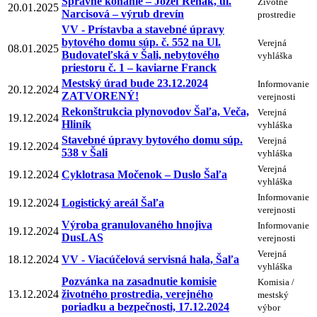
Správne konanie – Jozef Rehák, ul.
Životné
20.01.2025
Narcisová – výrub drevín
prostredie
VV - Prístavba a stavebné úpravy
bytového domu súp. č. 552 na Ul.
Verejná
08.01.2025
Budovateľská v Šali, nebytového
vyhláška
priestoru č. 1 – kaviarne Franck
Mestský úrad bude 23.12.2024
Informovanie
20.12.2024
ZATVORENÝ!
verejnosti
Rekonštrukcia plynovodov Šaľa, Veča,
Verejná
19.12.2024
Hliník
vyhláška
Stavebné úpravy bytového domu súp.
Verejná
19.12.2024
538 v Šali
vyhláška
Verejná
19.12.2024
Cyklotrasa Močenok – Duslo Šaľa
vyhláška
Informovanie
19.12.2024
Logistický areál Šaľa
verejnosti
Výroba granulovaného hnojiva
Informovanie
19.12.2024
DusLAS
verejnosti
Verejná
18.12.2024
VV - Viacúčelová servisná hala, Šaľa
vyhláška
Pozvánka na zasadnutie komisie
Komisia /
13.12.2024
životného prostredia, verejného
mestský
poriadku a bezpečnosti, 17.12.2024
výbor