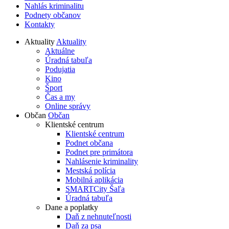
Nahlás kriminalitu
Podnety občanov
Kontakty
Aktuality
Aktuality
Aktuálne
Úradná tabuľa
Podujatia
Kino
Šport
Čas a my
Online správy
Občan
Občan
Klientské centrum
Klientské centrum
Podnet občana
Podnet pre primátora
Nahlásenie kriminality
Mestská polícia
Mobilná aplikácia
SMARTCity Šaľa
Úradná tabuľa
Dane a poplatky
Daň z nehnuteľnosti
Daň za psa