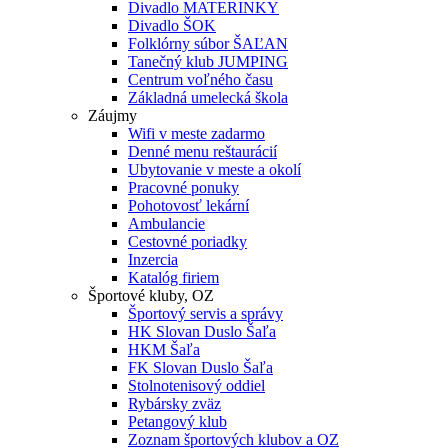
Divadlo MATERINKY
Divadlo ŠOK
Folklórny súbor ŠAĽAN
Tanečný klub JUMPING
Centrum voľného času
Základná umelecká škola
Záujmy
Wifi v meste zadarmo
Denné menu reštaurácií
Ubytovanie v meste a okolí
Pracovné ponuky
Pohotovosť lekární
Ambulancie
Cestovné poriadky
Inzercia
Katalóg firiem
Športové kluby, OZ
Športový servis a správy
HK Slovan Duslo Šaľa
HKM Šaľa
FK Slovan Duslo Šaľa
Stolnotenisový oddiel
Rybársky zväz
Petangový klub
Zoznam športových klubov a OZ