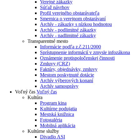
Verejné zákazky
Súťaž návrhov
Profil verejného obstarávateľa
Smernica o verejnom obstarávaní
Archív - zákazky s nízkou hodnotou
Archív - podlimitné zákazky
Archív - nadlimitné zákazky
Transparentné mesto
Informácie podľa z.č.211/2000
Sprístupnenie informácií v zmysle infozákona
Oznámenie protispoločenskej činnosti
Zmluvy (CRZ)
Faktúry, objednávky, zmluvy
Mestom poskytnuté dotácie
Archív výberových konaní
Archív samosprávy
Voľný čas
Voľný čas
Kultúra
Program kina
Kultúrne podujatia
Mestská knižnica
Fotogaléria
Mobilná aplikácia
Kultúrne služby
Divadlo ASI