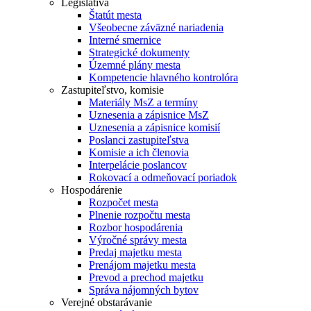
Legislatíva
Štatút mesta
Všeobecne záväzné nariadenia
Interné smernice
Strategické dokumenty
Územné plány mesta
Kompetencie hlavného kontrolóra
Zastupiteľstvo, komisie
Materiály MsZ a termíny
Uznesenia a zápisnice MsZ
Uznesenia a zápisnice komisií
Poslanci zastupiteľstva
Komisie a ich členovia
Interpelácie poslancov
Rokovací a odmeňovací poriadok
Hospodárenie
Rozpočet mesta
Plnenie rozpočtu mesta
Rozbor hospodárenia
Výročné správy mesta
Predaj majetku mesta
Prenájom majetku mesta
Prevod a prechod majetku
Správa nájomných bytov
Verejné obstarávanie