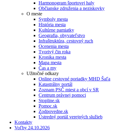
Harmonogram športovej haly
Občianske združenia a neziskovky
O meste
Symboly mesta
História mesta
Kultúrne pamiatky
Geografia, obyvateľstvo
Infraštruktúra, cestovný ruch
Ocenenia mesta
Tvorivý čin roka
Kronika mesta
Mapa mesta
Čas a my
Užitočné odkazy
Online cestovné poriadky MHD Šaľa
Katastrálny portál
Zoznam PSČ miest a obcí v SR
Centrum právnej pomoci
Stopline.sk
Pomoc.sk
Zodpovedne.sk
Ústredný portál verejných služieb
Kontakty
Voľby 24.10.2026