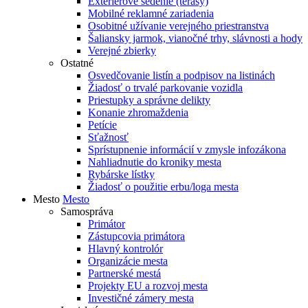
Exteriérové sedenie (terasy)
Mobilné reklamné zariadenia
Osobitné užívanie verejného priestranstva
Šaliansky jarmok, vianočné trhy, slávnosti a hody
Verejné zbierky
Ostatné
Osvedčovanie listín a podpisov na listinách
Žiadosť o trvalé parkovanie vozidla
Priestupky a správne delikty
Konanie zhromaždenia
Petície
Sťažnosť
Sprístupnenie informácií v zmysle infozákona
Nahliadnutie do kroniky mesta
Rybárske lístky
Žiadosť o použitie erbu/loga mesta
Mesto
Mesto
Samospráva
Primátor
Zástupcovia primátora
Hlavný kontrolór
Organizácie mesta
Partnerské mestá
Projekty EU a rozvoj mesta
Investičné zámery mesta