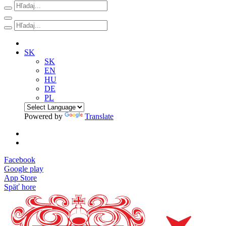
SK
SK
EN
HU
DE
PL
Powered by
Translate
Facebook
Google play
App Store
Späť hore