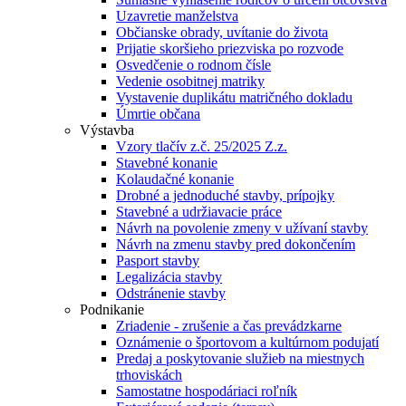
Uzavretie manželstva
Občianske obrady, uvítanie do života
Prijatie skoršieho priezviska po rozvode
Osvedčenie o rodnom čísle
Vedenie osobitnej matriky
Vystavenie duplikátu matričného dokladu
Úmrtie občana
Výstavba
Vzory tlačív z.č. 25/2025 Z.z.
Stavebné konanie
Kolaudačné konanie
Drobné a jednoduché stavby, prípojky
Stavebné a udržiavacie práce
Návrh na povolenie zmeny v užívaní stavby
Návrh na zmenu stavby pred dokončením
Pasport stavby
Legalizácia stavby
Odstránenie stavby
Podnikanie
Zriadenie - zrušenie a čas prevádzkarne
Oznámenie o športovom a kultúrnom podujatí
Predaj a poskytovanie služieb na miestnych
trhoviskách
Samostatne hospodáriaci roľník