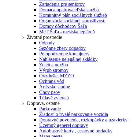
Zariadenia pre seniorov
Domáca opatrovateľská služba
Komunitný plán sociálnych služieb
Organizácia sociálnej starostlivosti
Domov dôchodcov Šaľa
MeT Šaľa - mestská tepláreň
Životné prostredie
Odpady
Sezónne zbery odpadov
Polopodzemné kontajnery
Nahlásenie nelegálnej skládky
Zeleň a údržba
Výrub stromov
Ovzdušie, MZZO
Ochrana vôd
Artézske studne
Chov psov
Túlavé zvieratá
Doprava, ostatné
Parkovanie
Žiadosť o trvalé parkovanie vozidla
Dopravné povolenia, rozkopávky a uzávierky
Územný generel dopravy
Autobusové karty , cestovné poriadky
Mapa mesta