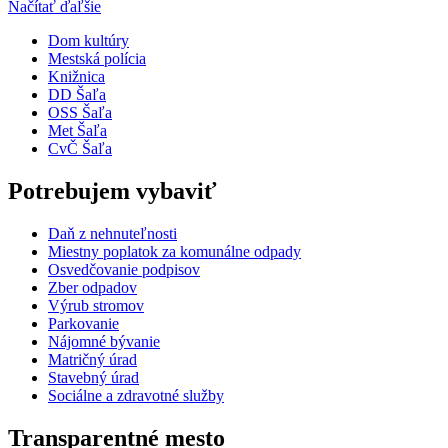
Načítať ďaľšie
Dom kultúry
Mestská polícia
Knižnica
DD Šaľa
OSS Šaľa
Met Šaľa
CvČ Šaľa
Potrebujem vybaviť
Daň z nehnuteľnosti
Miestny poplatok za komunálne odpady
Osvedčovanie podpisov
Zber odpadov
Výrub stromov
Parkovanie
Nájomné bývanie
Matričný úrad
Stavebný úrad
Sociálne a zdravotné služby
Transparentné mesto